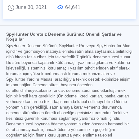
June 30, 2021
64,641
SpyHunter Ücretsiz Deneme Sürümü: Önemli Şartlar ve
Koşullar
SpyHunter Deneme Sürümü, SpyHunter Pro veya SpyHunter for Mac
içindir ve (promosyon materyallerinde/satın alma sayfasında belirtildiği
gibi) birden fazla cihaz için tek seferlik 7 günlük deneme süresi sunar.
Bu süre boyunca kapsamlı kötü amaçlı yazılım algılama ve kaldırma
işlevselliği, sisteminizi kötü amaçlı yazılım tehditlerinden aktif olarak
korumak için yüksek performanslı koruma mekanizmaları ve
SpyHunter Yardım Masası aracılığıyla teknik destek ekibimize erişim
imkanı sağlar. Deneme süresi boyunca önceden
ücretlendirilmeyeceksiniz, ancak deneme sürümünü etkinleştirmek
için bir kredi kartı gereklidir. (Ön ödemeli kredi kartları, banka kartları
ve hediye kartları bu teklif kapsamında kabul edilmeyebilir.) Ödeme
yönteminizin gerekliliği, satın almaya karar vermeniz durumunda
deneme sürümünden ücretli aboneliğe geçişiniz sırasında sürekli ve
kesintisiz güvenlik koruması sağlamaya yardımcı olmak içindir.
Deneme süresi boyunca ödeme yönteminizden önceden herhangi bir
ücret alınmayacaktır; ancak ödeme yönteminizin geçerliliğini
doğrulamak için finans kuruluşunuza yetkilendirme talepleri