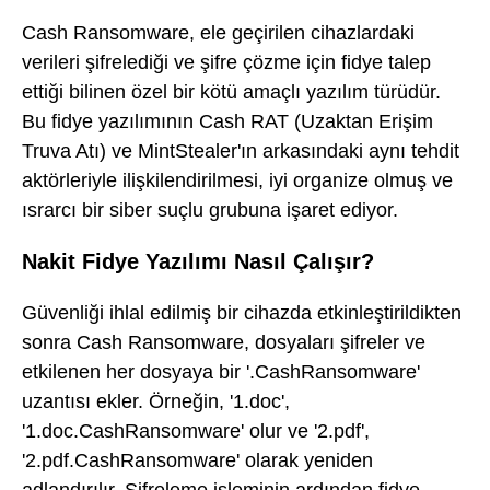
Cash Ransomware, ele geçirilen cihazlardaki
verileri şifrelediği ve şifre çözme için fidye talep
ettiği bilinen özel bir kötü amaçlı yazılım türüdür.
Bu fidye yazılımının Cash RAT (Uzaktan Erişim
Truva Atı) ve MintStealer'ın arkasındaki aynı tehdit
aktörleriyle ilişkilendirilmesi, iyi organize olmuş ve
ısrarcı bir siber suçlu grubuna işaret ediyor.
Nakit Fidye Yazılımı Nasıl Çalışır?
Güvenliği ihlal edilmiş bir cihazda etkinleştirildikten
sonra Cash Ransomware, dosyaları şifreler ve
etkilenen her dosyaya bir '.CashRansomware'
uzantısı ekler. Örneğin, '1.doc',
'1.doc.CashRansomware' olur ve '2.pdf',
'2.pdf.CashRansomware' olarak yeniden
adlandırılır. Şifreleme işleminin ardından fidye