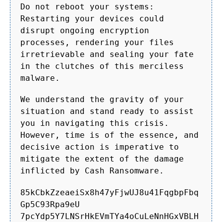
Do not reboot your systems:
Restarting your devices could
disrupt ongoing encryption
processes, rendering your files
irretrievable and sealing your fate
in the clutches of this merciless
malware.
We understand the gravity of your
situation and stand ready to assist
you in navigating this crisis.
However, time is of the essence, and
decisive action is imperative to
mitigate the extent of the damage
inflicted by Cash Ransomware.
85kCbkZzeaeiSx8h47yFjwUJ8u41FqgbpFbq
Gp5C93Rpa9eU
7pcYdp5Y7LNSrHkEVmTYa4oCuLeNnHGxVBLH