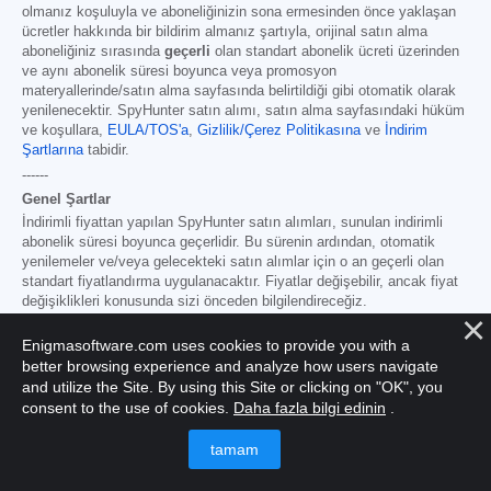
olmanız koşuluyla ve aboneliğinizin sona ermesinden önce yaklaşan
ücretler hakkında bir bildirim almanız şartıyla, orijinal satın alma
aboneliğiniz sırasında
geçerli
olan standart abonelik ücreti üzerinden
ve aynı abonelik süresi boyunca veya promosyon
materyallerinde/satın alma sayfasında belirtildiği gibi otomatik olarak
yenilenecektir. SpyHunter satın alımı, satın alma sayfasındaki hüküm
ve koşullara,
EULA/TOS'a
,
Gizlilik/Çerez Politikasına
ve
İndirim
Şartlarına
tabidir.
------
Genel Şartlar
İndirimli fiyattan yapılan SpyHunter satın alımları, sunulan indirimli
abonelik süresi boyunca geçerlidir. Bu sürenin ardından, otomatik
yenilemeler ve/veya gelecekteki satın alımlar için o an geçerli olan
standart fiyatlandırma uygulanacaktır. Fiyatlar değişebilir, ancak fiyat
değişiklikleri konusunda sizi önceden bilgilendireceğiz.
Tüm SpyHunter sürümleri
,
Kullanım Şartlarımız/Hizmet Koşullarımız
,
Enigmasoftware.com uses cookies to provide you with a
Gizlilik/Çerez Politikamız
ve
İndirim Koşullarımızı
kabul etmenize
better browsing experience and analyze how users navigate
bağlıdır. Lütfen ayrıca
SSS
ve
Tehdit Değerlendirme Kriterlerimize
de
and utilize the Site. By using this Site or clicking on "OK", you
göz atın. SpyHunter'ı kaldırmak istiyorsanız,
nasıl yapılacağını
öğrenin
.
consent to the use of cookies.
Daha fazla bilgi edinin
.
Ev
Program Kaldırma Adımları
SpyHunter'ın Tehdit