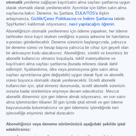
otomatik
yenileme sağlayan kayıt/satın alma sayfası şartlarına uygun
olarak otomatik olarak yenilenecektir. Ayrıntılar için lütfen satın alma
sayfasına bakın. Deneme, bu Şartlara,
EULA/TOS'a
ilişkin
anlaşmanıza,
Gizlilik/Çerez Politikasına
ve
İndirim Şartlarına
tabidir.
SpyHunter'ı kaldırmak istiyorsanız,
nasıl yapılacağını öğrenin
.
Aboneliğinizin otomatik yenilenmesi için ödeme yaparken, her ödeme
tarihinden önce kayıt olurken verdiğiniz e-posta adresine bir hatırlatma
e-postası gönderilecektir. Deneme sürenizin başlangıcında, yalnızca
bir deneme süresi ve hesap başına yalnızca bir cihaz için geçerli olan
bir aktivasyon kodu alacaksınız. Aboneliğiniz, sürekli ve kesintisiz bir
abonelik kullanıcısı olmanız koşuluyla, teklif materyallerine ve
kayıt/satın alma sayfası şartlarına (burada referans olarak dahil
edilmiştir; fiyatlandırma, ülke veya promosyona göre satın alma
sayfası ayrıntılarına göre değişebilir) uygun olarak fiyat ve abonelik
süresi boyunca otomatik olarak yenilenecektir. Ücretli abonelik
kullanıcıları için, iptal etmeniz durumunda, ücretli abonelik sürenizin
sonuna kadar ürünlerinize erişmeye devam edeceksiniz. Mevcut
abonelik döneminiz için geri ödeme almak istiyorsanız, en son satın
alma işleminizden itibaren 30 gün içinde iptal etmeli ve geri ödeme
başvurusunda bulunmalısınız ve geri ödemeniz işlendiğinde tam
işlevselliğe erişiminiz derhal duracaktır.
Aboneliğinizi veya deneme sürümünüzü aşağıdaki şekilde iptal
edebilirsiniz: