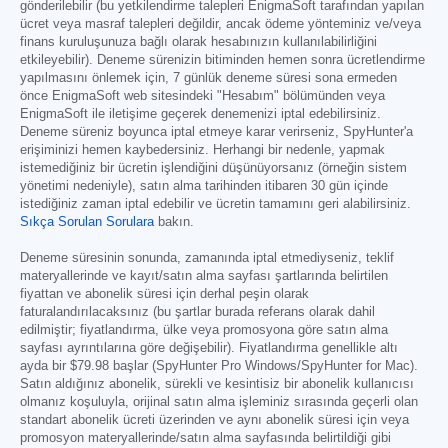
gönderilebilir (bu yetkilendirme talepleri EnigmaSoft tarafından yapılan
ücret veya masraf talepleri değildir, ancak ödeme yönteminiz ve/veya
finans kuruluşunuza bağlı olarak hesabınızın kullanılabilirliğini
etkileyebilir). Deneme sürenizin bitiminden hemen sonra ücretlendirme
yapılmasını önlemek için, 7 günlük deneme süresi sona ermeden
önce EnigmaSoft web sitesindeki "Hesabım" bölümünden veya
EnigmaSoft ile iletişime geçerek denemenizi iptal edebilirsiniz.
Deneme süreniz boyunca iptal etmeye karar verirseniz, SpyHunter'a
erişiminizi hemen kaybedersiniz. Herhangi bir nedenle, yapmak
istemediğiniz bir ücretin işlendiğini düşünüyorsanız (örneğin sistem
yönetimi nedeniyle), satın alma tarihinden itibaren 30 gün içinde
istediğiniz zaman iptal edebilir ve ücretin tamamını geri alabilirsiniz.
Sıkça Sorulan Sorulara
bakın.
Deneme süresinin sonunda, zamanında iptal etmediyseniz, teklif
materyallerinde ve kayıt/satın alma sayfası şartlarında belirtilen
fiyattan ve abonelik süresi için derhal peşin olarak
faturalandırılacaksınız (bu şartlar burada referans olarak dahil
edilmiştir; fiyatlandırma, ülke veya promosyona göre satın alma
sayfası ayrıntılarına göre değişebilir). Fiyatlandırma genellikle altı
ayda bir
$79.98
başlar (SpyHunter Pro Windows/SpyHunter for Mac).
Satın aldığınız abonelik, sürekli ve kesintisiz bir abonelik kullanıcısı
olmanız koşuluyla, orijinal satın alma işleminiz sırasında geçerli olan
standart abonelik ücreti üzerinden ve aynı abonelik süresi için veya
promosyon materyallerinde/satın alma sayfasında belirtildiği gibi