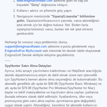
www.enigmasoftware.com
adresine gidin ve sağ üst
köşedeki
"Giriş"
düğmesine tıklayın.
Kullanıcı adınız ve şifrenizle giriş yapın.
Navigasyon menüsünde
"Sipariş/Lisanslar" bölümüne
gidin.
Siparişinizin/lisansınızın yanında, varsa aboneliğinizi
iptal etmek için bir düğme bulunur. Not: Birden fazla
siparişiniz/ürününüz varsa, bunları tek tek iptal etmeniz
gerekecektir.
Herhangi bir sorunuz veya probleminiz olursa,
support@enigmasoftware.com
adresine e-posta göndererek veya
EnigmaSoft'un MyAccount
web sitesinde bir destek talebi oluşturarak
EnigmaSoft Destek ekibiyle iletişime geçebilirsiniz.
------
SpyHunter Satın Alma Detayları
Ayrıca, kötü amaçlı yazılımların kaldırılması ve HelpDesk aracılığıyla
destek departmanımıza erişim de dahil olmak üzere tam işlevsellik
için SpyHunter'a hemen abone olma seçeneğiniz de bulunmaktadır. Bu
abonelik genellikle altı ayda bir
$49.98
(SpyHunter Basic Windows) ve
altı ayda bir
$79.98
(SpyHunter Pro Windows/SpyHunter for Mac)
başlar ve teklif materyallerine ve kayıt/satın alma sayfası şartlarına
(burada referans olarak dahil edilmiştir; fiyatlandırma, ülke veya
promosyona göre satın alma sayfası ayrıntılarına göre değişebilir)
uygun olarak yapılır. Aboneliğiniz, kesintisiz bir abonelik kullanıcısı