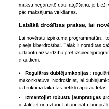
maksa negarantē datu atgūšanu, jo bieži v
pēc maksājuma veikšanas.
Labākā drošības prakse, lai n
Lai novērstu izpirkuma programmatūru, t
pieeja kiberdrošībai. Tālāk ir norādītas da
uzlabotu aizsardzību pret izspiedējprog
draudiem.
Regulāras dublējumkopijas
: regulāri
mākoņkrātuvē. Nodrošiniet, lai dublējumkopi
uzbrukuma laikā tās netiktu apdraudētas.
Izmantojiet robustu ļaunprātīgas 
instalējiet un uzturiet atjauninātu ļaun