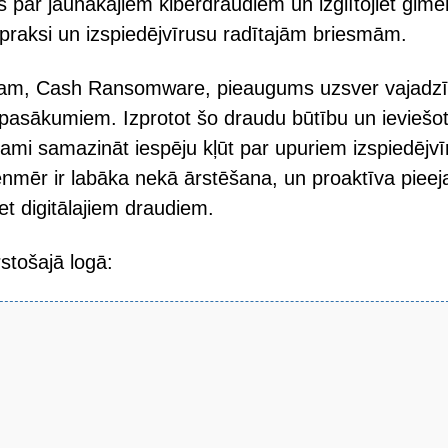
ots par jaunākajiem kiberdraudiem un izglītojiet ģime
praksi un izspiedējvīrusu radītajām briesmām.
ram, Cash Ransomware, pieaugums uzsver vajadz
pasākumiem. Izprotot šo draudu būtību un ieviešo
rojami samazināt iespēju kļūt par upuriem izspiedējv
enmēr ir labāka nekā ārstēšana, un proaktīva pieej
et digitālajiem draudiem.
stošajā logā: