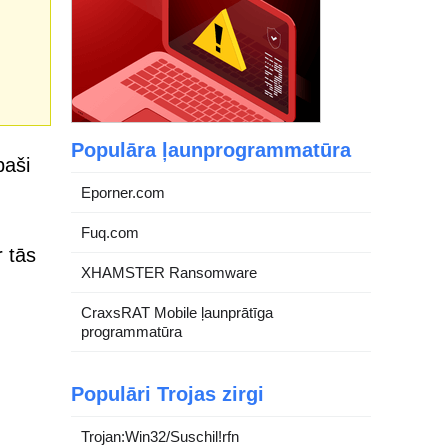
Populāra ļaunprogrammatūra
paši
Eporner.com
Fuq.com
r tās
XHAMSTER Ransomware
CraxsRAT Mobile ļaunprātīga
programmatūra
Populāri Trojas zirgi
Trojan:Win32/Suschil!rfn