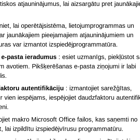
tiskos atjauninājumus, lai aizsargātu pret jaunākaj
niet, lai operētājsistēma, lietojumprogrammas un
ar jaunākajiem pieejamajiem atjauninājumiem un
uras var izmantot izspiedējprogrammatūra.
n e-pasta ieradumus
: esiet uzmanīgs, piekļūstot 
em avotiem. Pikšķerēšanas e-pasta ziņojumi ir labi
is.
aktoru autentifikāciju
: izmantojiet sarežģītas,
vien iespējams, iespējojiet daudzfaktoru autentifik
eni.
ojiet makro Microsoft Office failos, kas saņemti no
 lai izpildītu izspiedējvīrusu programmatūru.