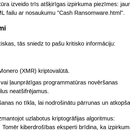
ra izveido trīs atšķirīgas izpirkuma piezīmes: jau
TML failu ar nosaukumu "Cash Ransomware.html".
mi
skas, tās sniedz to pašu kritisko informāciju:
onero (XMR) kriptovalūtā.
nu vai ļaunprātīgas programmatūras novēršanas
lus neatšifrējamus.
ošanas no tīkla, lai nodrošinātu pārrunas un atkopš
, izmantojot uzlabotus kriptogrāfijas algoritmus:
mēr kiberdrošības eksperti brīdina, ka izpirkum