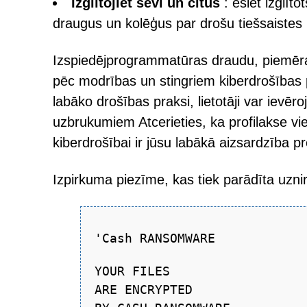
Izglītojiet sevi un citus
: esiet izglīt
draugus un kolēģus par drošu tiešsaistes 
Izspiedējprogrammatūras draudu, piemē
pēc modrības un stingriem kiberdrošības 
labāko drošības praksi, lietotāji var ievē
uzbrukumiem Atcerieties, ka profilakse vi
kiberdrošībai ir jūsu labākā aizsardzība pr
Izpirkuma piezīme, kas tiek parādīta uznir
'Cash RANSOMWARE
YOUR FILES
ARE ENCRYPTED