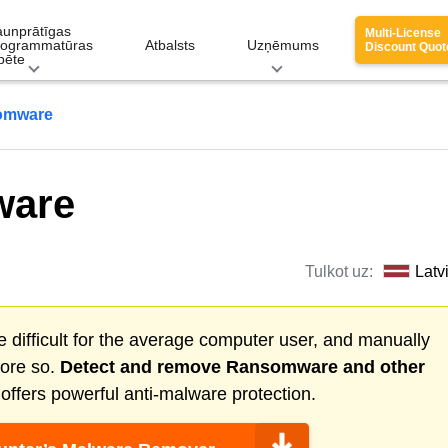
aunprātīgas
Multi-License
rogrammatūras
Atbalsts
Uzņēmums
Discount Quot
pēte
omware
ware
Tulkot uz:
Latv
 difficult for the average computer user, and manually
more so.
Detect and remove
Ransomware
and other
ffers powerful anti-malware protection.