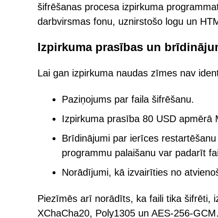
šifrēšanas procesa izpirkuma programmatū
darbvirsmas fonu, uznirstošo logu un H
Izpirkuma prasības un brīdināju
Lai gan izpirkuma naudas zīmes nav identi
Paziņojums par faila šifrēšanu.
Izpirkuma prasība 80 USD apmērā M
Brīdinājumi par ierīces restartēša
programmu palaišanu var padarīt fai
Norādījumi, kā izvairīties no atvien
Piezīmēs arī norādīts, ka faili tika šifrēti
XChaCha20, Poly1305 un AES-256-GCM. To