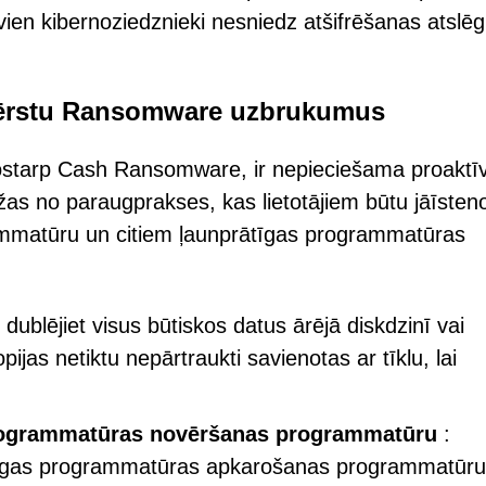
ien kibernoziedznieki nesniedz atšifrēšanas atslēg
ovērstu Ransomware uzbrukumus
ostarp Cash Ransomware, ir nepieciešama proaktī
žas no paraugprakses, kas lietotājiem būtu jāīsteno
rammatūru un citiem ļaunprātīgas programmatūras
 dublējiet visus būtiskos datus ārējā diskdzinī vai
jas netiktu nepārtraukti savienotas ar tīklu, lai
programmatūras novēršanas programmatūru
:
prātīgas programmatūras apkarošanas programmatūru