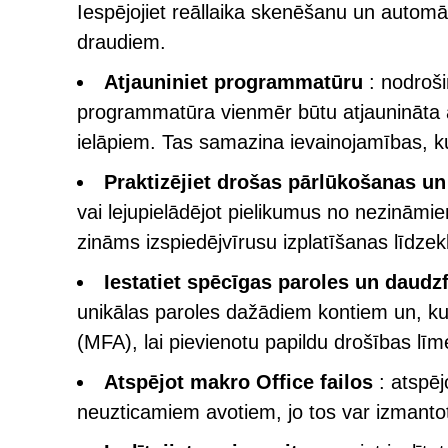
Iespējojiet reāllaika skenēšanu un automā
draudiem.
Atjauniniet programmatūru
: nodroši
programmatūra vienmēr būtu atjaunināta 
ielāpiem. Tas samazina ievainojamības, k
Praktizējiet drošas pārlūkošanas u
vai lejupielādējot pielikumus no nezināmi
zināms izspiedējvīrusu izplatīšanas līdzekl
Iestatiet spēcīgas paroles un daudzf
unikālas paroles dažādiem kontiem un, kur 
(MFA), lai pievienotu papildu drošības līm
Atspējot makro Office failos
: atspēj
neuzticamiem avotiem, jo tos var izmantot,