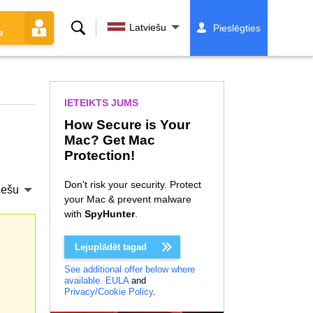
Meklēt
Latviešu
Pieslēgties
e
IETEIKTS JUMS
How Secure is Your
Mac? Get Mac
Protection!
Don't risk your security. Protect
iešu
your Mac & prevent malware
with
SpyHunter
.
Lejuplādēt tagad
See additional offer below where
available.
EULA
and
Privacy/Cookie Policy
.