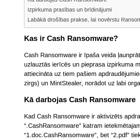
Izpirkuma prasības un brīdinājumi
Labākā drošības prakse, lai novērstu Rans
Kas ir Cash Ransomware?
Cash Ransomware ir īpaša veida ļaunprāt
uzlauztās ierīcēs un pieprasa izpirkuma 
attiecināta uz tiem pašiem apdraudējumie
zirgs) un MintStealer, norādot uz labi or
Kā darbojas Cash Ransomware
Kad Cash Ransomware ir aktivizēts apdraud
“.CashRansomware” katram ietekmētajam 
“1.doc.CashRansomware”, bet “2.pdf” ti