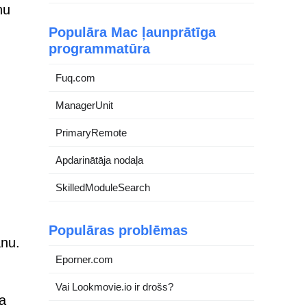
nu
Populāra Mac ļaunprātīga
programmatūra
Fuq.com
ManagerUnit
PrimaryRemote
Apdarinātāja nodaļa
SkilledModuleSearch
Populāras problēmas
anu.
Eporner.com
Vai Lookmovie.io ir drošs?
a