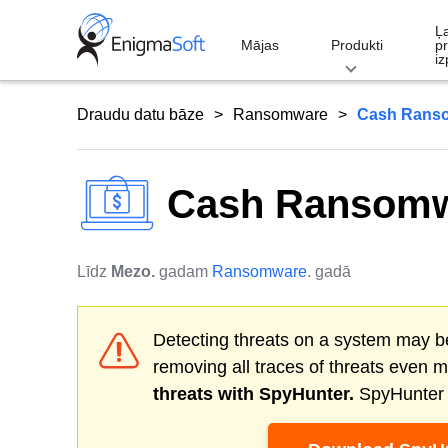
Skip
Ļ
to
Mājas
Produkti
p
iz
content
Draudu datu bāze
Ransomware
Cash Rans
Cash Ransom
Līdz
Mezo.
gadam
Ransomware
. gadā
Detecting threats on a system may be
removing all traces of threats even 
threats with SpyHunter.
SpyHunter o