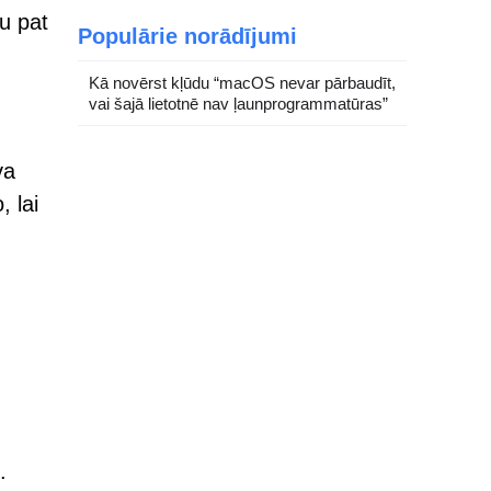
u pat
Populārie norādījumi
Kā novērst kļūdu “macOS nevar pārbaudīt,
vai šajā lietotnē nav ļaunprogrammatūras”
va
, lai
.