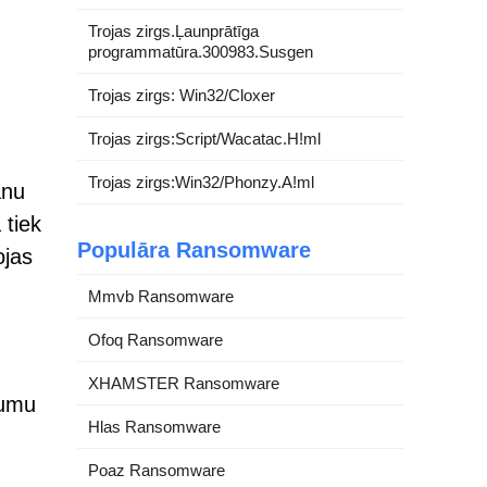
Trojas zirgs.Ļaunprātīga
programmatūra.300983.Susgen
Trojas zirgs: Win32/Cloxer
Trojas zirgs:Script/Wacatac.H!ml
Trojas zirgs:Win32/Phonzy.A!ml
anu
 tiek
Populāra Ransomware
ojas
Mmvb Ransomware
Ofoq Ransomware
XHAMSTER Ransomware
jumu
Hlas Ransomware
Poaz Ransomware