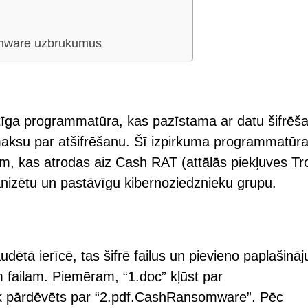
omware uzbrukumus
īga programmatūra, kas pazīstama ar datu šifrēš
maksu par atšifrēšanu. Šī izpirkuma programmatūra
m, kas atrodas aiz Cash RAT (attālās piekļuves Tr
ganizētu un pastāvīgu kibernoziedznieku grupu.
ētā ierīcē, tas šifrē failus un pievieno paplašinā
failam. Piemēram, “1.doc” kļūst par
ek pārdēvēts par “2.pdf.CashRansomware”. Pēc