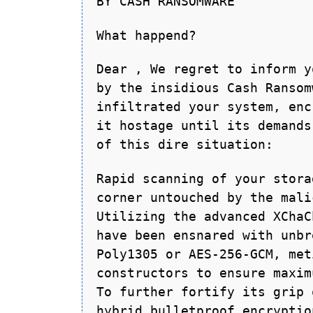
BY CASH RANSOMWARE
What happend?
Dear , We regret to inform y
by the insidious Cash Ransom
infiltrated your system, enc
it hostage until its demands
of this dire situation:
Rapid scanning of your stora
corner untouched by the mali
Utilizing the advanced XChaC
have been ensnared with unbr
Poly1305 or AES-256-GCM, met
constructors to ensure maxim
To further fortify its grip 
hybrid bulletproof encryptio