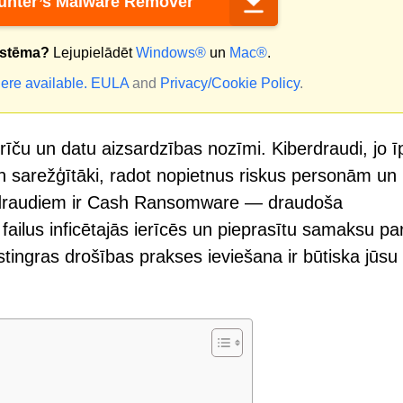
nter’s Malware Remover
istēma?
Lejupielādēt
Windows®
un
Mac®
.
ere available.
EULA
and
Privacy/Cookie Policy
.
erīču un datu aizsardzības nozīmi. Kiberdraudi, jo ī
n sarežģītāki, radot nopietnus riskus personām un
m draudiem ir Cash Ransomware — draudoša
failus inficētajās ierīcēs un pieprasītu samaksu pa
stingras drošības prakses ieviešana ir būtiska jūsu