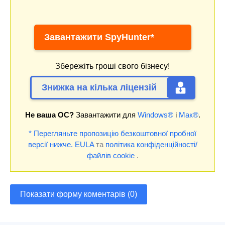
Завантажити SpyHunter*
Збережіть гроші свого бізнесу!
Знижка на кілька ліцензій
Не ваша ОС?
Завантажити для
Windows®
і
Мак®
.
* Перегляньте пропозицію безкоштовної пробної
версії нижче.
EULA
та
політика конфіденційності/
файлів cookie
.
Показати форму коментарів (0)