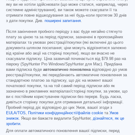
яку ви не хотіли здійснювати (що може статися, наприклад, через
системне адміністрування), ви також можете скасувати її та
отримати повне відшкодування за неї будь-коли протягом 30 днів
з дати покупки. Див.
поширені запитання
.
Після закінчення пробного періоду з вас буде негайно стягнуто
плату за ціною та за період підписки, зазначені в пропозиційних
матеріалах та умовах реєстрації/покупки (які включені до цього
документа шляхом посилання; ціни можуть відрізнятися залежно
від країни або акції на сторінці покупки), якщо ви вчасно не
скасували підписку. Ціна зазвичай починається від
$79.98
раз на
півроку (SpyHunter Pro Windows/SpyHunter для Mac). Придбана
вами підписка буде
автоматично поновлена
відповідно до умов
реєстрації/покупки, які передбачають автоматичне поновлення за
стандартною платою за підписку, що діє на момент вашої
початкової покупки, та на той самий період підписки або як
зазначено в рекламних матеріалах/сторінці покупки, за умови, що
ви є постійним користувачем підписки без перерв. Будь ласка,
дивіться сторінку покупки для отримання детальної інформації.
Пробний період діє відповідно до цих Умов, вашої згоди з
EULA/TOS
,
Політики конфіденційності/файлів cookie
та
Умов
знижок
. Якщо ви бажаєте видалити SpyHunter,
дізнайтеся, як це
зробити
.
Для оплати автоматичного поновлення вашої підписки, перед