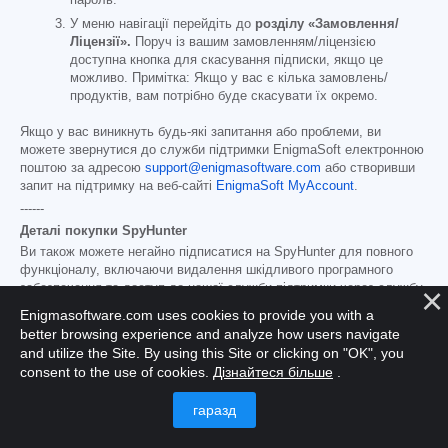
пароль.
У меню навігації перейдіть до
розділу «Замовлення/
Ліцензії».
Поруч із вашим замовленням/ліцензією
доступна кнопка для скасування підписки, якщо це
можливо. Примітка: Якщо у вас є кілька замовлень/
продуктів, вам потрібно буде скасувати їх окремо.
Якщо у вас виникнуть будь-які запитання або проблеми, ви
можете звернутися до служби підтримки EnigmaSoft електронною
поштою за адресою
support@enigmasoftware.com
або створивши
запит на підтримку на веб-сайті
EnigmaSoft MyAccount
.
------
Деталі покупки SpyHunter
Ви також можете негайно підписатися на SpyHunter для повного
функціоналу, включаючи видалення шкідливого програмного
забезпечення та доступ до нашої служби підтримки через службу
підтримки HelpDesk, зазвичай починаючи з
$49.98
раз на півроку
Enigmasoftware.com uses cookies to provide you with a
(SpyHunter Basic Windows) та
$79.98
раз на півроку (SpyHunter Pro
better browsing experience and analyze how users navigate
Windows/SpyHunter для Mac) відповідно до пропозиційних
and utilize the Site. By using this Site or clicking on "OK", you
матеріалів та умов реєстрації/сторінки покупки (які включені сюди
consent to the use of cookies.
Дізнайтеся більше
.
шляхом посилання; ціни можуть відрізнятися залежно від країни
або акції на сторінці покупки). Ваша підписка
автоматично
поновлюватиметься
за стандартною платою за підписку, що діє
на момент вашої початкової покупки, та на той самий період