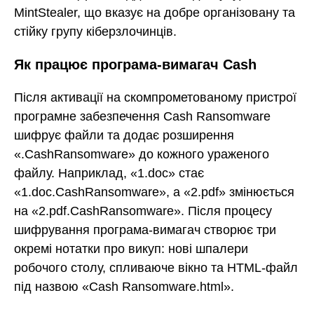
MintStealer, що вказує на добре організовану та
стійку групу кіберзлочинців.
Як працює програма-вимагач Cash
Після активації на скомпрометованому пристрої
програмне забезпечення Cash Ransomware
шифрує файли та додає розширення
«.CashRansomware» до кожного ураженого
файлу. Наприклад, «1.doc» стає
«1.doc.CashRansomware», а «2.pdf» змінюється
на «2.pdf.CashRansomware». Після процесу
шифрування програма-вимагач створює три
окремі нотатки про викуп: нові шпалери
робочого столу, спливаюче вікно та HTML-файл
під назвою «Cash Ransomware.html».