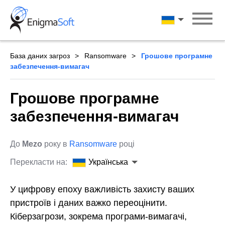
Skip
to
Українська
content
База даних загроз
Ransomware
Грошове програмне
забезпечення-вимагач
Грошове програмне
забезпечення-вимагач
До
Mezo
року в
Ransomware
році
Перекласти на:
Українська
У цифрову епоху важливість захисту ваших
пристроїв і даних важко переоцінити.
Кіберзагрози, зокрема програми-вимагачі,