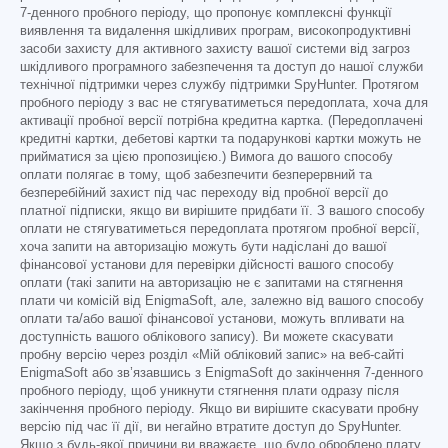
7-денного пробного періоду, що пропонує комплексні функції
виявлення та видалення шкідливих програм, високопродуктивні
засоби захисту для активного захисту вашої системи від загроз
шкідливого програмного забезпечення та доступ до нашої служби
технічної підтримки через службу підтримки SpyHunter. Протягом
пробного періоду з вас не стягуватиметься передоплата, хоча для
активації пробної версії потрібна кредитна картка. (Передоплачені
кредитні картки, дебетові картки та подарункові картки можуть не
прийматися за цією пропозицією.) Вимога до вашого способу
оплати полягає в тому, щоб забезпечити безперервний та
безперебійний захист під час переходу від пробної версії до
платної підписки, якщо ви вирішите придбати її. З вашого способу
оплати не стягуватиметься передоплата протягом пробної версії,
хоча запити на авторизацію можуть бути надіслані до вашої
фінансової установи для перевірки дійсності вашого способу
оплати (такі запити на авторизацію не є запитами на стягнення
плати чи комісій від EnigmaSoft, але, залежно від вашого способу
оплати та/або вашої фінансової установи, можуть впливати на
доступність вашого облікового запису). Ви можете скасувати
пробну версію через розділ «Мій обліковий запис» на веб-сайті
EnigmaSoft або зв’язавшись з EnigmaSoft до закінчення 7-денного
пробного періоду, щоб уникнути стягнення плати одразу після
закінчення пробного періоду. Якщо ви вирішите скасувати пробну
версію під час її дії, ви негайно втратите доступ до SpyHunter.
Якщо з будь-якої причини ви вважаєте, що було оброблено плату,