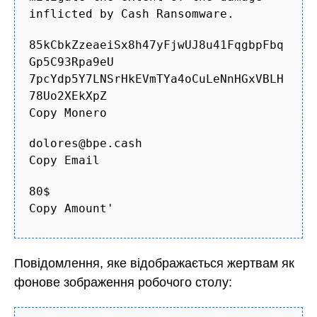
inflicted by Cash Ransomware.
85kCbkZzeaeiSx8h47yFjwUJ8u41FqgbpFbq
Gp5C93Rpa9eU
7pcYdp5Y7LNSrHkEVmTYa4oCuLeNnHGxVBLH
78Uo2XEkXpZ
Copy Monero
dolores@bpe.cash
Copy Email
80$
Copy Amount'
Повідомлення, яке відображається жертвам як
фонове зображення робочого столу: