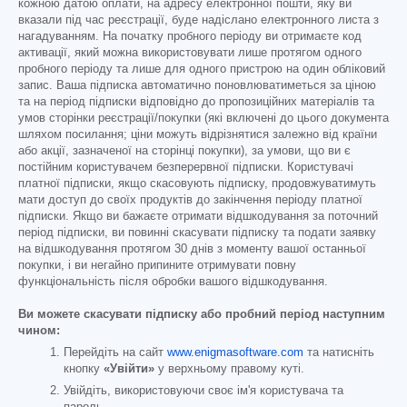
кожною датою оплати, на адресу електронної пошти, яку ви
вказали під час реєстрації, буде надіслано електронного листа з
нагадуванням. На початку пробного періоду ви отримаєте код
активації, який можна використовувати лише протягом одного
пробного періоду та лише для одного пристрою на один обліковий
запис. Ваша підписка автоматично поновлюватиметься за ціною
та на період підписки відповідно до пропозиційних матеріалів та
умов сторінки реєстрації/покупки (які включені до цього документа
шляхом посилання; ціни можуть відрізнятися залежно від країни
або акції, зазначеної на сторінці покупки), за умови, що ви є
постійним користувачем безперервної підписки. Користувачі
платної підписки, якщо скасовують підписку, продовжуватимуть
мати доступ до своїх продуктів до закінчення періоду платної
підписки. Якщо ви бажаєте отримати відшкодування за поточний
період підписки, ви повинні скасувати підписку та подати заявку
на відшкодування протягом 30 днів з моменту вашої останньої
покупки, і ви негайно припините отримувати повну
функціональність після обробки вашого відшкодування.
Ви можете скасувати підписку або пробний період наступним
чином:
Перейдіть на сайт
www.enigmasoftware.com
та натисніть
кнопку
«Увійти»
у верхньому правому куті.
Увійдіть, використовуючи своє ім'я користувача та