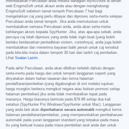
membatalkan Percubaan anda melalui bahagian MyAccount di laman
web EnigmaSoft untuk akaun anda atau dengan menghubungi
EnigmaSoft sebelum tamat tempoh Percubaan 7 hari bagi
mengelakkan caj yang perlu dibayar dan diproses serta-merta selepas
Percubaan anda tamat tempoh. Jika anda memutuskan untuk
membatalkan semasa Percubaan anda, anda akan serta-merta
kehilangan akses kepada SpyHunter. Jika, atas apa-apa sebab, anda
percaya caj telah diproses yang anda tidak ingin buat (yang boleh
berlaku berdasarkan pentadbiran sistem, contohnya), anda juga boleh
membatalkan dan menerima bayaran balik penuh untuk caj tersebut
pada bila-bila masa dalam tempoh 30 hari dari tarikh caj pembelian.
Lihat
Soalan Lazim
.
Pada akhir Percubaan, anda akan dibilkan terlebih dahulu dengan
serta-merta pada harga dan untuk tempoh langganan seperti yang
dinyatakan dalam bahan tawaran dan terma halaman
pendaftaran/pembelian (yang digabungkan di sini melalui rujukan;
harga mungkin berbeza mengikut negara atau butiran promosi setiap
halaman pembelian) jika anda tidak membatalkan tepat pada
masanya. Harga biasanya bermula pada
$79.98
setiap dua kali
setahun (SpyHunter Pro Windows/SpyHunter untuk Mac). Langganan
yang anda beli akan
diperbaharui secara automatik
mengikut terma
halaman pendaftaran/pembelian, yang memperuntukkan pembaharuan
automatik pada yuran langganan standard yang terpakai pada masa
itu yang berkuat kuasa pada masa pembelian asal anda dan untuk