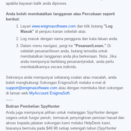
apabila bayaran balik anda diproses.
Anda boleh membatalkan langganan atau Percubaan seperti
berikut:
Layari
www.enigmasoftware.com
dan klik butang
"Log
Masuk"
di penjuru kanan sebelah atas.
Log masuk dengan nama pengguna dan kata laluan anda.
Dalam menu navigasi, pergi ke
"Pesanan/Lesen."
Di
sebelah pesanan/lesen anda, butang tersedia untuk
membatalkan langganan anda jika berkenaan. Nota: Jika
anda mempunyai berbilang pesanan/produk, anda perlu
membatalkannya secara individu.
Sekiranya anda mempunyai sebarang soalan atau masalah, anda
boleh menghubungi Sokongan EnigmaSoft melalui e-mel di
support@enigmasoftware.com
atau dengan membuka tiket sokongan
di laman web
MyAccount EnigmaSoft
.
------
Butiran Pembelian SpyHunter
Anda juga mempunyai pilihan untuk melanggan SpyHunter dengan
segera untuk fungsi penuh, termasuk penyingkiran perisian hasad dan
akses kepada jabatan sokongan kami melalui HelpDesk kami,
biasanya bermula pada
$49.98
setiap setengah tahun (SpyHunter