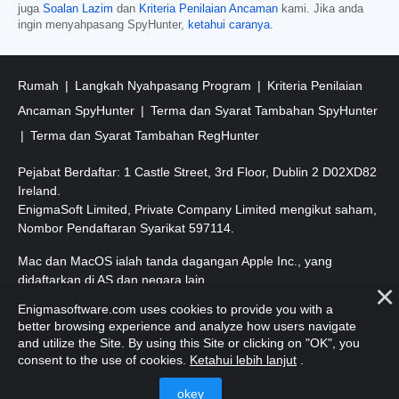
juga
Soalan Lazim
dan
Kriteria Penilaian Ancaman
kami. Jika anda
ingin menyahpasang SpyHunter,
ketahui caranya
.
Rumah
Langkah Nyahpasang Program
Kriteria Penilaian
Ancaman SpyHunter
Terma dan Syarat Tambahan SpyHunter
Terma dan Syarat Tambahan RegHunter
Pejabat Berdaftar: 1 Castle Street, 3rd Floor, Dublin 2 D02XD82
Ireland.
EnigmaSoft Limited, Private Company Limited mengikut saham,
Nombor Pendaftaran Syarikat 597114.
Mac dan MacOS ialah tanda dagangan Apple Inc., yang
didaftarkan di AS dan negara lain.
Enigmasoftware.com uses cookies to provide you with a
Hak Cipta 2016-
2026
. EnigmaSoft Ltd. Hak Cipta Terpelihara.
better browsing experience and analyze how users navigate
and utilize the Site. By using this Site or clicking on "OK", you
consent to the use of cookies.
Ketahui lebih lanjut
.