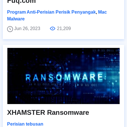
Fuq.com
Program Anti-Perisian Perisik Penyangak
,
Mac
Malware
Jun 26, 2023
21,209
XHAMSTER Ransomware
Perisian tebusan