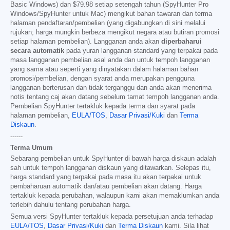
Basic Windows) dan
$79.98
setiap setengah tahun (SpyHunter Pro
Windows/SpyHunter untuk Mac) mengikut bahan tawaran dan terma
halaman pendaftaran/pembelian (yang digabungkan di sini melalui
rujukan; harga mungkin berbeza mengikut negara atau butiran promosi
setiap halaman pembelian). Langganan anda akan
diperbaharui
secara automatik
pada yuran langganan standard yang terpakai pada
masa langganan pembelian asal anda dan untuk tempoh langganan
yang sama atau seperti yang dinyatakan dalam halaman bahan
promosi/pembelian, dengan syarat anda merupakan pengguna
langganan berterusan dan tidak terganggu dan anda akan menerima
notis tentang caj akan datang sebelum tamat tempoh langganan anda.
Pembelian SpyHunter tertakluk kepada terma dan syarat pada
halaman pembelian,
EULA/TOS
,
Dasar Privasi/Kuki
dan
Terma
Diskaun
.
------
Terma Umum
Sebarang pembelian untuk SpyHunter di bawah harga diskaun adalah
sah untuk tempoh langganan diskaun yang ditawarkan. Selepas itu,
harga standard yang terpakai pada masa itu akan terpakai untuk
pembaharuan automatik dan/atau pembelian akan datang. Harga
tertakluk kepada perubahan, walaupun kami akan memaklumkan anda
terlebih dahulu tentang perubahan harga.
Semua versi SpyHunter tertakluk kepada persetujuan anda terhadap
EULA/TOS
,
Dasar Privasi/Kuki
dan
Terma Diskaun
kami. Sila lihat