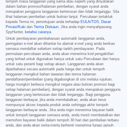
tempoh masa langganan yang sama atau seperti yang dinyatakan
dalam bahan promosi/halaman pembelian, dengan syarat anda
merupakan pengguna langganan berterusan dan tidak terganggu. Sila
lihat halaman pembelian untuk butiran lanjut. Percubaan tertakluk
kepada Terma ini, persetujuan anda terhadap
EULA/TOS
,
Dasar
Privasi/Kuki
dan
Terma Diskaun
. Jika anda ingin menyahpasang
SpyHunter,
ketahui caranya
.
Untuk pembayaran pembaharuan automatik langganan anda,
peringatan e-mel akan dihantar ke alamat e-mel yang anda berikan
semasa mendaftar sebelum setiap tarikh pembayaran. Pada
permulaan percubaan anda, anda akan menerima kod pengaktifan
yang terhad untuk digunakan hanya untuk satu Percubaan dan hanya
untuk satu peranti bagi setiap akaun. Langganan anda akan
diperbaharui secara automatik pada harga dan untuk tempoh
langganan mengikut bahan tawaran dan terma halaman
pendaftaran/pembelian (yang digabungkan di sini melalui rujukan;
harga mungkin berbeza mengikut negara atau butiran promosi bagi
setiap halaman pembelian), dengan syarat anda merupakan pengguna
langganan yang berterusan dan tidak terganggu. Bagi pengguna
langganan berbayar, jika anda membatalkan, anda akan terus
mempunyai akses kepada produk anda sehingga akhir tempoh
langganan berbayar anda. Jika anda ingin menerima bayaran balik
untuk tempoh langganan semasa anda, anda mesti membatalkan dan
memohon bayaran balik dalam tempoh 30 hari dari pembelian terbaru
anda, dan anda akan serta-merta berhenti menerima fungsi penuh