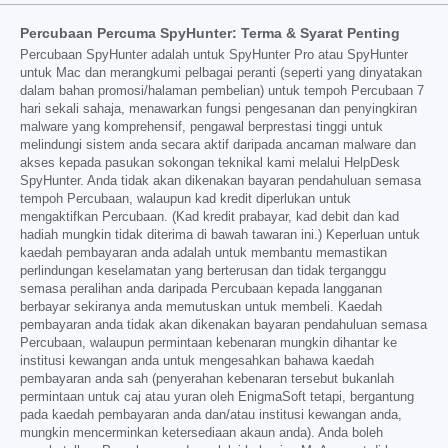
Percubaan Percuma SpyHunter: Terma & Syarat Penting
Percubaan SpyHunter adalah untuk SpyHunter Pro atau SpyHunter
untuk Mac dan merangkumi pelbagai peranti (seperti yang dinyatakan
dalam bahan promosi/halaman pembelian) untuk tempoh Percubaan 7
hari sekali sahaja, menawarkan fungsi pengesanan dan penyingkiran
malware yang komprehensif, pengawal berprestasi tinggi untuk
melindungi sistem anda secara aktif daripada ancaman malware dan
akses kepada pasukan sokongan teknikal kami melalui HelpDesk
SpyHunter. Anda tidak akan dikenakan bayaran pendahuluan semasa
tempoh Percubaan, walaupun kad kredit diperlukan untuk
mengaktifkan Percubaan. (Kad kredit prabayar, kad debit dan kad
hadiah mungkin tidak diterima di bawah tawaran ini.) Keperluan untuk
kaedah pembayaran anda adalah untuk membantu memastikan
perlindungan keselamatan yang berterusan dan tidak terganggu
semasa peralihan anda daripada Percubaan kepada langganan
berbayar sekiranya anda memutuskan untuk membeli. Kaedah
pembayaran anda tidak akan dikenakan bayaran pendahuluan semasa
Percubaan, walaupun permintaan kebenaran mungkin dihantar ke
institusi kewangan anda untuk mengesahkan bahawa kaedah
pembayaran anda sah (penyerahan kebenaran tersebut bukanlah
permintaan untuk caj atau yuran oleh EnigmaSoft tetapi, bergantung
pada kaedah pembayaran anda dan/atau institusi kewangan anda,
mungkin mencerminkan ketersediaan akaun anda). Anda boleh