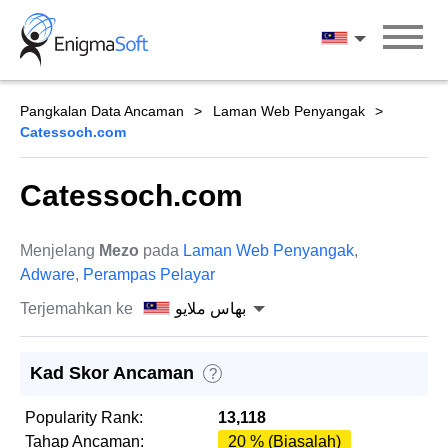
Skip
to
بهاس ملايو
content
Pangkalan Data Ancaman
Laman Web Penyangak
Catessoch.com
Catessoch.com
Menjelang
Mezo
pada
Laman Web Penyangak
,
Adware
,
Perampas Pelayar
Terjemahkan ke
بهاس ملايو
Kad Skor Ancaman
?
Popularity Rank:
13,118
Tahap Ancaman:
20 % (Biasalah)