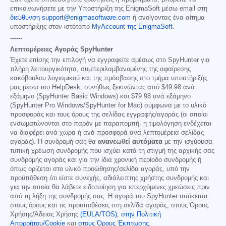
επικοινωνήσετε με την Υποστήριξη της EnigmaSoft μέσω email στη
διεύθυνση support@enigmasoftware.com
ή ανοίγοντας ένα αίτημα
υποστήριξης στον ιστότοπο
MyAccount της EnigmaSoft
.
------
Λεπτομέρειες Αγοράς SpyHunter
Έχετε επίσης την επιλογή να εγγραφείτε αμέσως στο SpyHunter για
πλήρη λειτουργικότητα, συμπεριλαμβανομένης της αφαίρεσης
κακόβουλου λογισμικού και της πρόσβασης στο τμήμα υποστήριξής
μας μέσω του HelpDesk, συνήθως ξεκινώντας από
$49.98
ανά
εξάμηνο (SpyHunter Basic Windows) και
$79.98
ανά εξάμηνο
(SpyHunter Pro Windows/SpyHunter for Mac) σύμφωνα με το υλικό
προσφοράς και τους όρους της σελίδας εγγραφής/αγοράς (οι οποίοι
ενσωματώνονται στο παρόν με παραπομπή· η τιμολόγηση ενδέχεται
να διαφέρει ανά χώρα ή ανά προσφορά ανά λεπτομέρεια σελίδας
αγοράς). Η συνδρομή σας θα
ανανεωθεί αυτόματα
με την ισχύουσα
τυπική χρέωση συνδρομής που ισχύει κατά τη στιγμή της αρχικής σας
συνδρομής αγοράς και για την ίδια χρονική περίοδο συνδρομής ή
όπως ορίζεται στο υλικό προώθησης/σελίδα αγοράς, υπό την
προϋπόθεση ότι είστε συνεχής, αδιάλειπτης χρήστης συνδρομής και
για την οποία θα λάβετε ειδοποίηση για επερχόμενες χρεώσεις πριν
από τη λήξη της συνδρομής σας. Η αγορά του SpyHunter υπόκειται
στους όρους και τις προϋποθέσεις στη σελίδα αγοράς, στους Όρους
Χρήσης/Άδειας Χρήσης
(EULA/TOS)
,
στην Πολιτική
Απορρήτου/Cookie
και
στους Όρους Έκπτωσης
.