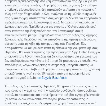
αιτήματα εξουσιοδότησης στο χρηματοπιστωτικό σας ίδρυμα για να
επαληθευτεί ότι η μέθοδος πληρωμής σας είναι έγκυρη (οι εν λόγω
υποβολές εξουσιοδότησης δεν αποτελούν αιτήματα για χρεώσεις ή
τέλη από την EnigmaSoft, αλλά, ανάλογα με τη μέθοδο πληρωμής
σας ή/και το χρηματοπιστωτικό σας ίδρυμα, ενδέχεται να επηρεάσουν
τη διαθεσιμότητα του λογαριασμού σας). Μπορείτε να ακυρώσετε τη
Δοκιμαστική σας Περίοδο μέσω της ενότητας "Ο Λογαριασμός μου"
στον ιστότοπο της EnigmaSoft για τον λογαριασμό σας ή
επικοινωνώντας με την EnigmaSoft πριν από το τέλος της 7ήμερης
Δοκιμαστικής Περιόδου, για να αποφύγετε την άμεση επεξεργασία
χρέωσης μετά τη λήξη της Δοκιμαστικής σας Περίοδου. Εάν
αποφασίσετε να ακυρώσετε κατά τη διάρκεια της Δοκιμαστικής σας
Περίοδου, θα χάσετε αμέσως την πρόσβαση στο SpyHunter. Εάν, για
οποιονδήποτε λόγο, πιστεύετε ότι διεκπεραιώθηκε μια χρέωση που
δεν επιθυμούσατε να κάνετε (κάτι που θα μπορούσε να συμβεί, για
παράδειγμα, λόγω διαχείρισης συστήματος), μπορείτε επίσης να
ακυρώσετε και να λάβετε πλήρη επιστροφή χρημάτων για τη χρέωση
οποιαδήποτε στιγμή εντός 30 ημερών από την ημερομηνία της
χρέωσης αγοράς. Δείτε
τις Συχνές Ερωτήσεις
.
Στο τέλος της Δοκιμαστικής Περίοδου, θα χρεωθείτε αμέσως εκ των
προτέρων στην τιμή και για την περίοδο συνδρομής, όπως ορίζεται
στο υλικό προσφοράς και στους όρους της σελίδας εγγραφής/αγοράς
(οι οποίοι ενσωματώνονται στο παρόν μέσω παραπομπής· η
τιμολόγηση ενδέχεται να διαφέρει ανά χώρα ή ανά προσφορά ανά