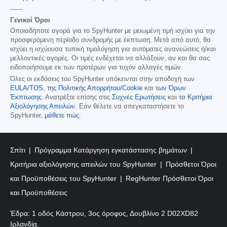
------
Γενικοί Όροι
Οποιαδήποτε αγορά για το SpyHunter με μειωμένη τιμή ισχύει για την
προσφερόμενη περίοδο συνδρομής με έκπτωση. Μετά από αυτό, θα
ισχύει η ισχύουσα τυπική τιμολόγηση για αυτόματες ανανεώσεις ή/και
μελλοντικές αγορές. Οι τιμές ενδέχεται να αλλάξουν, αν και θα σας
ειδοποιήσουμε εκ των προτέρων για τυχόν αλλαγές τιμών.
Όλες οι εκδόσεις του SpyHunter υπόκεινται στην αποδοχή των
EULA/TOS
,
της Πολιτικής Απορρήτου/Cookie
και
των Όρων
Έκπτωσης
. Ανατρέξτε επίσης στις
Συχνές Ερωτήσεις
και
τα Κριτήρια
Αξιολόγησης Απειλών
. Εάν θέλετε να απεγκαταστήσετε το
SpyHunter,
μάθετε πώς
.
Σπίτι
Πρόγραμμα Κατάργηση εγκατάστασης βημάτων
Κριτήρια αξιολόγησης απειλών του SpyHunter
Πρόσθετοι Όροι
και Προϋποθέσεις του SpyHunter
RegHunter Πρόσθετοι Όροι
και Προϋποθέσεις
Έδρα: 1 οδός Κάστρου, 3ος όροφος, Δουβλίνο 2 D02XD82
Ιρλανδία.