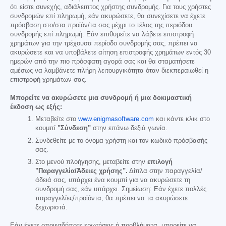
ότι είστε συνεχής, αδιάλειπτος χρήστης συνδρομής. Για τους χρήστες
συνδρομών επί πληρωμή, εάν ακυρώσετε, θα συνεχίσετε να έχετε
πρόσβαση στο/στα προϊόν/τα σας μέχρι το τέλος της περιόδου
συνδρομής επί πληρωμή. Εάν επιθυμείτε να λάβετε επιστροφή
χρημάτων για την τρέχουσα περίοδο συνδρομής σας, πρέπει να
ακυρώσετε και να υποβάλετε αίτηση επιστροφής χρημάτων εντός 30
ημερών από την πιο πρόσφατη αγορά σας και θα σταματήσετε
αμέσως να λαμβάνετε πλήρη λειτουργικότητα όταν διεκπεραιωθεί η
επιστροφή χρημάτων σας.
Μπορείτε να ακυρώσετε μια συνδρομή ή μια δοκιμαστική
έκδοση ως εξής:
Μεταβείτε στο
www.enigmasoftware.com
και κάντε κλικ στο
κουμπί
"Σύνδεση"
στην επάνω δεξιά γωνία.
Συνδεθείτε με το όνομα χρήστη και τον κωδικό πρόσβασής
σας.
Στο μενού πλοήγησης, μεταβείτε στην
επιλογή
"Παραγγελία/Άδειες χρήσης".
Δίπλα στην παραγγελία/
άδειά σας, υπάρχει ένα κουμπί για να ακυρώσετε τη
συνδρομή σας, εάν υπάρχει. Σημείωση: Εάν έχετε πολλές
παραγγελίες/προϊόντα, θα πρέπει να τα ακυρώσετε
ξεχωριστά.
Εάν έχετε οποιεσδήποτε ερωτήσεις ή προβλήματα, μπορείτε να