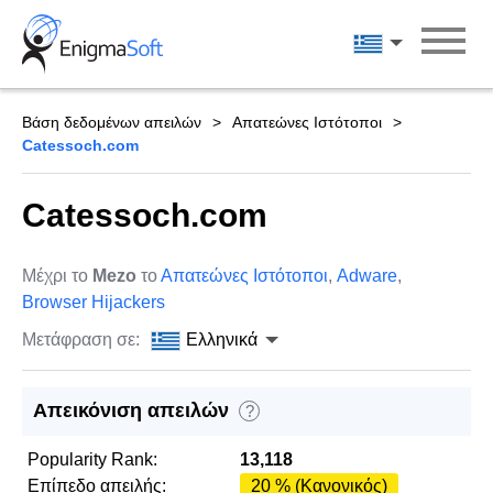
Skip
to
Ελληνικά
content
Βάση δεδομένων απειλών
Απατεώνες Ιστότοποι
Catessoch.com
Catessoch.com
Μέχρι το
Mezo
το
Απατεώνες Ιστότοποι
,
Adware
,
Browser Hijackers
Μετάφραση σε:
Ελληνικά
Απεικόνιση απειλών
?
Popularity Rank:
13,118
Επίπεδο απειλής:
20 % (Κανονικός)