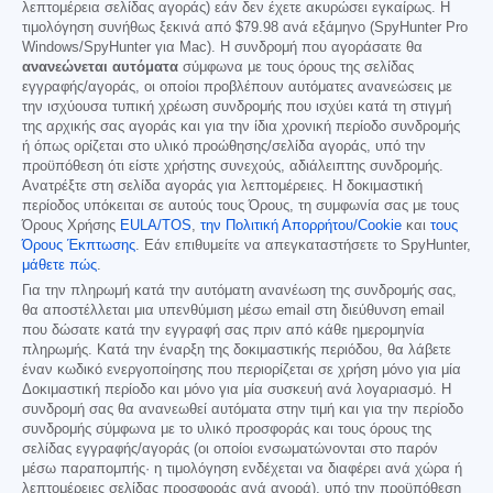
λεπτομέρεια σελίδας αγοράς) εάν δεν έχετε ακυρώσει εγκαίρως. Η
τιμολόγηση συνήθως ξεκινά από
$79.98
ανά εξάμηνο (SpyHunter Pro
Windows/SpyHunter για Mac). Η συνδρομή που αγοράσατε θα
ανανεώνεται αυτόματα
σύμφωνα με τους όρους της σελίδας
εγγραφής/αγοράς, οι οποίοι προβλέπουν αυτόματες ανανεώσεις με
την ισχύουσα τυπική χρέωση συνδρομής που ισχύει κατά τη στιγμή
της αρχικής σας αγοράς και για την ίδια χρονική περίοδο συνδρομής
ή όπως ορίζεται στο υλικό προώθησης/σελίδα αγοράς, υπό την
προϋπόθεση ότι είστε χρήστης συνεχούς, αδιάλειπτης συνδρομής.
Ανατρέξτε στη σελίδα αγοράς για λεπτομέρειες. Η δοκιμαστική
περίοδος υπόκειται σε αυτούς τους Όρους, τη συμφωνία σας με τους
Όρους Χρήσης
EULA/TOS
,
την Πολιτική Απορρήτου/Cookie
και
τους
Όρους Έκπτωσης
. Εάν επιθυμείτε να απεγκαταστήσετε το SpyHunter,
μάθετε πώς
.
Για την πληρωμή κατά την αυτόματη ανανέωση της συνδρομής σας,
θα αποστέλλεται μια υπενθύμιση μέσω email στη διεύθυνση email
που δώσατε κατά την εγγραφή σας πριν από κάθε ημερομηνία
πληρωμής. Κατά την έναρξη της δοκιμαστικής περιόδου, θα λάβετε
έναν κωδικό ενεργοποίησης που περιορίζεται σε χρήση μόνο για μία
Δοκιμαστική περίοδο και μόνο για μία συσκευή ανά λογαριασμό. Η
συνδρομή σας θα ανανεωθεί αυτόματα στην τιμή και για την περίοδο
συνδρομής σύμφωνα με το υλικό προσφοράς και τους όρους της
σελίδας εγγραφής/αγοράς (οι οποίοι ενσωματώνονται στο παρόν
μέσω παραπομπής· η τιμολόγηση ενδέχεται να διαφέρει ανά χώρα ή
λεπτομέρειες σελίδας προσφοράς ανά αγορά), υπό την προϋπόθεση