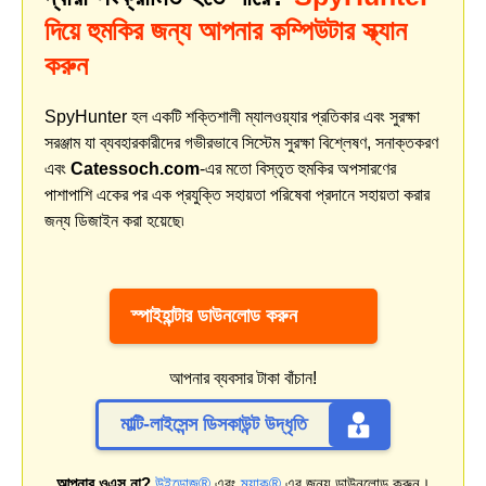
দিয়ে হুমকির জন্য আপনার কম্পিউটার স্ক্যান
করুন
SpyHunter হল একটি শক্তিশালী ম্যালওয়্যার প্রতিকার এবং সুরক্ষা
সরঞ্জাম যা ব্যবহারকারীদের গভীরভাবে সিস্টেম সুরক্ষা বিশ্লেষণ, সনাক্তকরণ
এবং
Catessoch.com
-এর মতো বিস্তৃত হুমকির অপসারণের
পাশাপাশি একের পর এক প্রযুক্তি সহায়তা পরিষেবা প্রদানে সহায়তা করার
জন্য ডিজাইন করা হয়েছে৷
স্পাইহান্টার ডাউনলোড করুন
আপনার ব্যবসার টাকা বাঁচান!
মাল্টি-লাইসেন্স ডিসকাউন্ট উদ্ধৃতি
আপনার ওএস না?
উইন্ডোজ®
এবং
ম্যাক®
এর জন্য ডাউনলোড করুন।