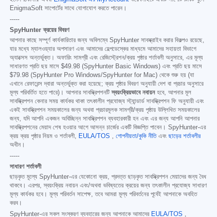
EnigmaSoft সাপোর্টের সাথে যোগাযোগ করতে পারেন।
-----
SpyHunter ক্রয়ের বিবরণ
আপনার কাছে সম্পূর্ণ কার্যকারিতার জন্য অবিলম্বে SpyHunter সাবস্ক্রাইব করার বিকল্পও রয়েছে,
যার মধ্যে ম্যালওয়্যার অপসারণ এবং আমাদের হেল্পডেস্কের মাধ্যমে আমাদের সহায়তা বিভাগে
অ্যাক্সেস অন্তর্ভুক্ত। অফারিং সামগ্রী এবং রেজিস্ট্রেশন/ক্রয় পৃষ্ঠার শর্তাবলী অনুসারে, এর মূল্য
সাধারণত প্রতি ছয় মাসে
$49.98
(SpyHunter Basic Windows) এবং প্রতি ছয় মাসে
$79.98
(SpyHunter Pro Windows/SpyHunter for Mac) থেকে শুরু হয় (যা
এখানে রেফারেন্স দ্বারা অন্তর্ভুক্ত করা হয়েছে; ক্রয় পৃষ্ঠার বিবরণ অনুযায়ী দেশ বা প্রচার অনুসারে
মূল্য পরিবর্তিত হতে পারে)। আপনার সাবস্ক্রিপশনটি
স্বয়ংক্রিয়ভাবে নবায়ন
হবে, আপনার মূল
সাবস্ক্রিপশন কেনার সময় কার্যকর থাকা তৎকালীন প্রযোজ্য স্ট্যান্ডার্ড সাবস্ক্রিপশন ফি অনুযায়ী এবং
একই সাবস্ক্রিপশন সময়কালের জন্য অথবা প্রচারমূলক সামগ্রী/ক্রয় পৃষ্ঠায় উল্লিখিত সময়কালের
জন্য, যদি আপনি একজন অবিচ্ছিন্ন সাবস্ক্রিপশন ব্যবহারকারী হন এবং এর জন্য আপনি আপনার
সাবস্ক্রিপশনের মেয়াদ শেষ হওয়ার আগে আসন্ন চার্জের একটি বিজ্ঞপ্তি পাবেন। SpyHunter-এর
ক্রয় ক্রয় পৃষ্ঠার নিয়ম ও শর্তাবলী,
EULA/TOS
,
গোপনীয়তা/কুকি নীতি
এবং
ছাড়ের শর্তাবলীর
অধীন।
-----
সাধারণ শর্তাবলী
ছাড়কৃত মূল্যে SpyHunter-এর যেকোনো ক্রয়, প্রদত্ত ছাড়কৃত সাবস্ক্রিপশন মেয়াদের জন্য বৈধ
থাকবে। এরপর, স্বয়ংক্রিয় নবায়ন এবং/অথবা ভবিষ্যতের ক্রয়ের জন্য তৎকালীন প্রযোজ্য সাধারণ
মূল্য কার্যকর হবে। মূল্য পরিবর্তন সাপেক্ষ, তবে আমরা মূল্য পরিবর্তনের পূর্বেই আপনাকে অবহিত
করব।
SpyHunter-এর সকল সংস্করণ ব্যবহারের জন্য আপনাকে আমাদের
EULA/TOS
,