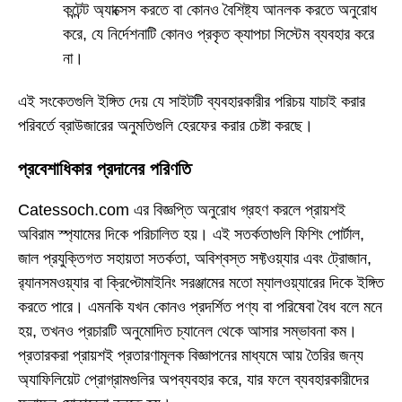
কন্টেন্ট অ্যাক্সেস করতে বা কোনও বৈশিষ্ট্য আনলক করতে অনুরোধ
করে, যে নির্দেশনাটি কোনও প্রকৃত ক্যাপচা সিস্টেম ব্যবহার করে
না।
এই সংকেতগুলি ইঙ্গিত দেয় যে সাইটটি ব্যবহারকারীর পরিচয় যাচাই করার
পরিবর্তে ব্রাউজারের অনুমতিগুলি হেরফের করার চেষ্টা করছে।
প্রবেশাধিকার প্রদানের পরিণতি
Catessoch.com এর বিজ্ঞপ্তি অনুরোধ গ্রহণ করলে প্রায়শই
অবিরাম স্প্যামের দিকে পরিচালিত হয়। এই সতর্কতাগুলি ফিশিং পোর্টাল,
জাল প্রযুক্তিগত সহায়তা সতর্কতা, অবিশ্বস্ত সফ্টওয়্যার এবং ট্রোজান,
র‍্যানসমওয়্যার বা ক্রিপ্টোমাইনিং সরঞ্জামের মতো ম্যালওয়্যারের দিকে ইঙ্গিত
করতে পারে। এমনকি যখন কোনও প্রদর্শিত পণ্য বা পরিষেবা বৈধ বলে মনে
হয়, তখনও প্রচারটি অনুমোদিত চ্যানেল থেকে আসার সম্ভাবনা কম।
প্রতারকরা প্রায়শই প্রতারণামূলক বিজ্ঞাপনের মাধ্যমে আয় তৈরির জন্য
অ্যাফিলিয়েট প্রোগ্রামগুলির অপব্যবহার করে, যার ফলে ব্যবহারকারীদের