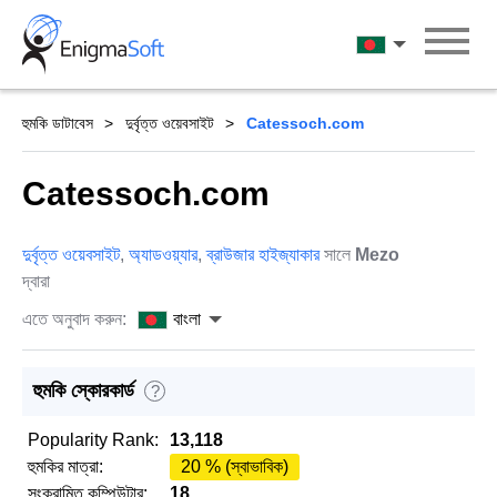
Skip
to
বাংলা
content
হুমকি ডাটাবেস
দুর্বৃত্ত ওয়েবসাইট
Catessoch.com
Catessoch.com
দুর্বৃত্ত ওয়েবসাইট
,
অ্যাডওয়্যার
,
ব্রাউজার হাইজ্যাকার
সালে
Mezo
দ্বারা
এতে অনুবাদ করুন:
বাংলা
হুমকি স্কোরকার্ড
?
Popularity Rank:
13,118
হুমকির মাত্রা:
20 % (স্বাভাবিক)
সংক্রামিত কম্পিউটার:
18