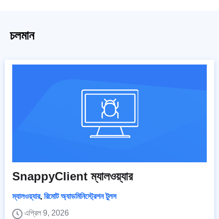
চলমান
SnappyClient ম্যালওয়্যার
ম্যালওয়্যার
,
রিমোট অ্যাডমিনিস্ট্রেশন টুলস
এপ্রিল 9, 2026