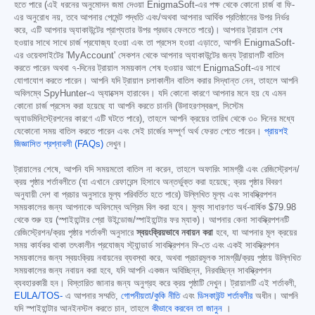
হতে পারে (এই ধরনের অনুমোদন জমা দেওয়া EnigmaSoft-এর পক্ষ থেকে কোনো চার্জ বা ফি-
এর অনুরোধ নয়, তবে আপনার পেমেন্ট পদ্ধতি এবং/অথবা আপনার আর্থিক প্রতিষ্ঠানের উপর নির্ভর
করে, এটি আপনার অ্যাকাউন্টের প্রাপ্যতার উপর প্রভাব ফেলতে পারে)। আপনার ট্রায়াল শেষ
হওয়ার সাথে সাথে চার্জ প্রযোজ্য হওয়া এবং তা প্রসেস হওয়া এড়াতে, আপনি EnigmaSoft-
এর ওয়েবসাইটের 'MyAccount' সেকশন থেকে আপনার অ্যাকাউন্টের জন্য ট্রায়ালটি বাতিল
করতে পারেন অথবা ৭-দিনের ট্রায়াল সময়কাল শেষ হওয়ার আগে EnigmaSoft-এর সাথে
যোগাযোগ করতে পারেন। আপনি যদি ট্রায়াল চলাকালীন বাতিল করার সিদ্ধান্ত নেন, তাহলে আপনি
অবিলম্বে SpyHunter-এ অ্যাক্সেস হারাবেন। যদি কোনো কারণে আপনার মনে হয় যে এমন
কোনো চার্জ প্রসেস করা হয়েছে যা আপনি করতে চাননি (উদাহরণস্বরূপ, সিস্টেম
অ্যাডমিনিস্ট্রেশনের কারণে এটি ঘটতে পারে), তাহলে আপনি ক্রয়ের তারিখ থেকে ৩০ দিনের মধ্যে
যেকোনো সময় বাতিল করতে পারেন এবং সেই চার্জের সম্পূর্ণ অর্থ ফেরত পেতে পারেন।
প্রায়শই
জিজ্ঞাসিত প্রশ্নাবলী (FAQs)
দেখুন।
ট্রায়ালের শেষে, আপনি যদি সময়মতো বাতিল না করেন, তাহলে অফারিং সামগ্রী এবং রেজিস্ট্রেশন/
ক্রয় পৃষ্ঠার শর্তাবলীতে (যা এখানে রেফারেন্স হিসাবে অন্তর্ভুক্ত করা হয়েছে; ক্রয় পৃষ্ঠার বিবরণ
অনুযায়ী দেশ বা প্রচার অনুসারে মূল্য পরিবর্তিত হতে পারে) উল্লিখিত মূল্য এবং সাবস্ক্রিপশন
সময়কালের জন্য আপনাকে অবিলম্বে অগ্রিম বিল করা হবে। মূল্য সাধারণত অর্ধ-বার্ষিক
$79.98
থেকে শুরু হয় (স্পাইহান্টার প্রো উইন্ডোজ/স্পাইহান্টার ফর ম্যাক)। আপনার কেনা সাবস্ক্রিপশনটি
রেজিস্ট্রেশন/ক্রয় পৃষ্ঠার শর্তাবলী অনুসারে
স্বয়ংক্রিয়ভাবে নবায়ন করা
হবে, যা আপনার মূল ক্রয়ের
সময় কার্যকর থাকা তৎকালীন প্রযোজ্য স্ট্যান্ডার্ড সাবস্ক্রিপশন ফি-তে এবং একই সাবস্ক্রিপশন
সময়কালের জন্য স্বয়ংক্রিয় নবায়নের ব্যবস্থা করে, অথবা প্রচারমূলক সামগ্রী/ক্রয় পৃষ্ঠায় উল্লিখিত
সময়কালের জন্য নবায়ন করা হবে, যদি আপনি একজন অবিচ্ছিন্ন, নিরবচ্ছিন্ন সাবস্ক্রিপশন
ব্যবহারকারী হন। বিস্তারিত জানার জন্য অনুগ্রহ করে ক্রয় পৃষ্ঠাটি দেখুন। ট্রায়ালটি এই শর্তাবলী,
EULA/TOS-
এ আপনার সম্মতি,
গোপনীয়তা/কুকি নীতি
এবং
ডিসকাউন্ট শর্তাবলীর
অধীন। আপনি
যদি স্পাইহান্টার আনইনস্টল করতে চান, তাহলে
কীভাবে করবেন তা জানুন
।