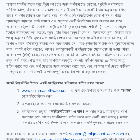
আপনার সাবস্ক্রিপশনের স্বয়ংক্রিয় নবায়নের জন্য অর্থপ্রদানের ক্ষেত্রে, প্রতিটি অর্থপ্রদানের
তারিখের আগে, নিবন্ধনের সময় আপনার দেওয়া ইমেল ঠিকানায় একটি ইমেল অনুস্মারক পাঠানো
হবে। আপনার ট্রায়াল শুরু হওয়ার সময়, আপনি একটি অ্যাক্টিভেশন কোড পাবেন যা প্রতি
অ্যাকাউন্টে শুধুমাত্র একটি ট্রায়াল এবং শুধুমাত্র একটি ডিভাইসের জন্য ব্যবহার করা যাবে।
আপনার সাবস্ক্রিপশনটি অফারিং সামগ্রী এবং নিবন্ধন/ক্রয় পৃষ্ঠার শর্তাবলী (যা এখানে রেফারেন্স
হিসাবে অন্তর্ভুক্ত করা হয়েছে; ক্রয় পৃষ্ঠার বিবরণ অনুযায়ী দেশ বা প্রচারভেদে মূল্য পরিবর্তিত হতে
পারে) অনুসারে নির্দিষ্ট মূল্যে এবং সাবস্ক্রিপশনের মেয়াদের জন্য স্বয়ংক্রিয়ভাবে নবায়ন হবে, যদি
আপনি একজন অবিচ্ছিন্ন সাবস্ক্রিপশন ব্যবহারকারী হন। অর্থপ্রদানকারী সাবস্ক্রিপশন ব্যবহারকারীদের
জন্য, আপনি বাতিল করলেও, আপনার অর্থপ্রদানকারী সাবস্ক্রিপশনের মেয়াদ শেষ না হওয়া পর্যন্ত
আপনার পণ্য(গুলি) ব্যবহারের সুযোগ থাকবে। আপনি যদি আপনার বর্তমান সাবস্ক্রিপশনের মেয়াদের
জন্য অর্থ ফেরত পেতে চান, তবে আপনাকে অবশ্যই আপনার সর্বশেষ ক্রয়ের ৩০ দিনের মধ্যে
বাতিল করতে হবে এবং অর্থ ফেরতের জন্য আবেদন করতে হবে, এবং আপনার অর্থ ফেরত প্রক্রিয়া
সম্পন্ন হওয়ার সাথে সাথেই আপনি সম্পূর্ণ কার্যকারিতা পাওয়া বন্ধ করে দেবেন।
আপনি নিম্নলিখিত উপায়ে একটি সাবস্ক্রিপশন বা ট্রায়াল বাতিল করতে পারেন:
www.enigmasoftware.com-
এ যান এবং উপরের ডান কোণায় থাকা
'লগইন'
বোতামটিতে ক্লিক করুন।
আপনার ইউজারনেম ও পাসওয়ার্ড দিয়ে লগ ইন করুন।
ন্যাভিগেশন মেনুতে,
"অর্ডার/লাইসেন্স"-এ যান।
আপনার অর্ডার/লাইসেন্সের পাশে,
প্রযোজ্য হলে আপনার সাবস্ক্রিপশন বাতিল করার জন্য একটি বাটন রয়েছে। দ্রষ্টব্য:
আপনার একাধিক অর্ডার/পণ্য থাকলে, আপনাকে সেগুলি পৃথকভাবে বাতিল করতে হবে।
আপনার কোনো প্রশ্ন বা সমস্যা থাকলে, আপনি
support@enigmasoftware.com
এই
ইমেল ঠিকানায় অথবা
EnigmaSoft-এর MyAccount
ওয়েবসাইটে একটি সাপোর্ট টিকিট খুলে