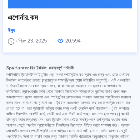
এপোর্নার.কম
ইস্যু
এপ্রিল 23, 2025
20,594
SpyHunter ফ্রি ট্রায়াল: গুরুত্বপূর্ণ শর্তাবলী
স্পাইহান্টার ট্রায়ালটি স্পাইহান্টার প্রো অথবা স্পাইহান্টার ফর ম্যাক-এর জন্য এবং এতে একাধিক
ডিভাইস অন্তর্ভুক্ত রয়েছে (প্রচারমূলক সামগ্রী/ক্রয় পৃষ্ঠায় উল্লিখিত অনুযায়ী)। এটি এককালীন
৭-দিনের ট্রায়াল সময়কাল প্রদান করে, যা ব্যাপক ম্যালওয়্যার সনাক্তকরণ ও অপসারণের
কার্যকারিতা, ম্যালওয়্যার হুমকি থেকে আপনার সিস্টেমকে সক্রিয়ভাবে সুরক্ষিত রাখার জন্য উচ্চ-
ক্ষমতাসম্পন্ন সুরক্ষা ব্যবস্থা এবং স্পাইহান্টার হেল্পডেস্কের মাধ্যমে আমাদের প্রযুক্তিগত সহায়তা
দলের সাথে যোগাযোগের সুযোগ দেয়। ট্রায়াল সময়কালে আপনার কাছ থেকে অগ্রিম কোনো চার্জ
নেওয়া হবে না, তবে ট্রায়ালটি সক্রিয় করার জন্য একটি ক্রেডিট কার্ড প্রয়োজন। (এই অফারের
অধীনে প্রিপেইড ক্রেডিট কার্ড, ডেবিট কার্ড এবং গিফট কার্ড গ্রহণ করা নাও হতে পারে।) আপনি
যদি ক্রয় করার সিদ্ধান্ত নেন, তবে ট্রায়াল থেকে পেইড সাবস্ক্রিপশনে রূপান্তরিত হওয়ার সময়
আপনার পেমেন্ট পদ্ধতির প্রয়োজনীয়তা নিরবচ্ছিন্ন নিরাপত্তা নিশ্চিত করতে সাহায্য করে। ট্রায়াল
চলাকালীন আপনার পেমেন্ট পদ্ধতি থেকে অগ্রিম কোনো অর্থ কাটা হবে না, যদিও আপনার পেমেন্ট
পদ্ধতিটি বৈধ কিনা তা যাচাই করার জন্য আপনার আর্থিক প্রতিষ্ঠানে অনুমোদনের অনুরোধ পাঠানো