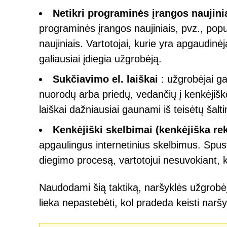
Netikri programinės įrangos naujini
programinės įrangos naujiniais, pvz., popu
naujiniais. Vartotojai, kurie yra apgaudi
galiausiai įdiegia užgrobėją.
Sukčiavimo el. laiškai
: užgrobėjai gal
nuorodų arba priedų, vedančių į kenkėjišk
laiškai dažniausiai gaunami iš teisėtų šalti
Kenkėjiški skelbimai (kenkėjiška re
apgaulingus internetinius skelbimus. Spust
diegimo procesą, vartotojui nesuvokiant, 
Naudodami šią taktiką, naršyklės užgrobėjai
lieka nepastebėti, kol pradeda keisti narš