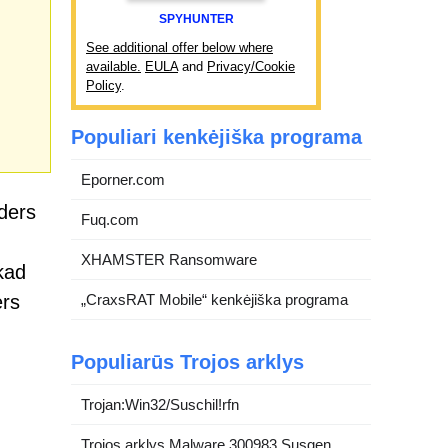
SPYHUNTER
See additional offer below where
available.
EULA
and
Privacy/Cookie
Policy
.
Populiari kenkėjiška programa
Eporner.com
nders
Fuq.com
XHAMSTER Ransomware
kad
ers
„CraxsRAT Mobile“ kenkėjiška programa
Populiarūs Trojos arklys
Trojan:Win32/Suschil!rfn
Trojos arklys.Malware.300983.Susgen