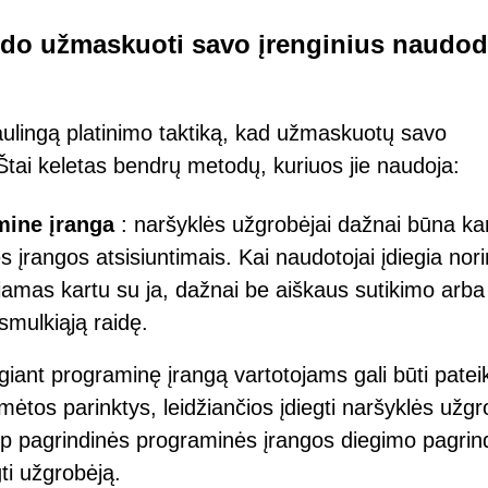
ndo užmaskuoti savo įrenginius naudo
ulingą platinimo taktiką, kad užmaskuotų savo
 Štai keletas bendrų metodų, kuriuos jie naudoja:
ine įranga
: naršyklės užgrobėjai dažnai būna ka
įrangos atsisiuntimais. Kai naudotojai įdiegia nor
iamas kartu su ja, dažnai be aiškaus sutikimo arba
smulkiąją raidę.
giant programinę įrangą vartotojams gali būti pateik
mėtos parinktys, leidžiančios įdiegti naršyklės užgr
kaip pagrindinės programinės įrangos diegimo pagrin
gti užgrobėją.