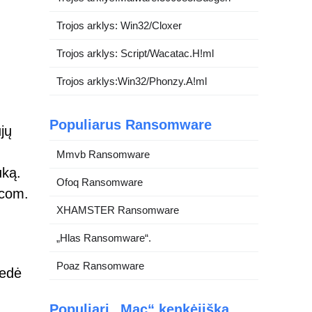
Trojos arklys: Win32/Cloxer
Trojos arklys: Script/Wacatac.H!ml
Trojos arklys:Win32/Phonzy.A!ml
Populiarus Ransomware
jų
Mmvb Ransomware
uką.
Ofoq Ransomware
.com.
XHAMSTER Ransomware
„Hlas Ransomware“.
Poaz Ransomware
vedė
Populiari „Mac“ kenkėjiška