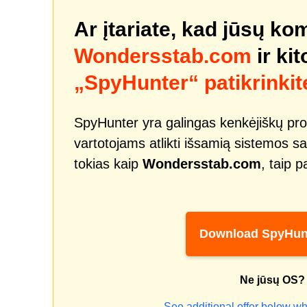
Ar įtariate, kad jūsų ko
Wondersstab.com
ir ki
„SpyHunter“ patikrinkit
SpyHunter yra galingas kenkėjiškų pro
vartotojams atlikti išsamią sistemos sa
tokias kaip
Wondersstab.com
, taip 
Download SpyHun
Ne jūsų OS?
See additional offer below wh