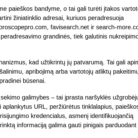
me paieškos bandyme, o tai gali turėti įtakos vartot
tini žiniatinklio adresai, kuriuos peradresuoja
roscopepro.com, favisearch.net ir search-more.c
k peradresavimo grandinės, tiek galutinis nukreipim
nizmus, kad užtikrintų jų patvarumą. Tai gali apim
šalinimu, apribojimą arba vartotojų atliktų pakeitim
 pradinei būsenai.
 sekimo galimybes – tai įprasta naršyklės užgrobėj
 aplankytus URL, peržiūrėtus tinklalapius, paieško
risijungimo kredencialus, asmenį identifikuojančią
urinktą informaciją galima gauti pinigais parduodant