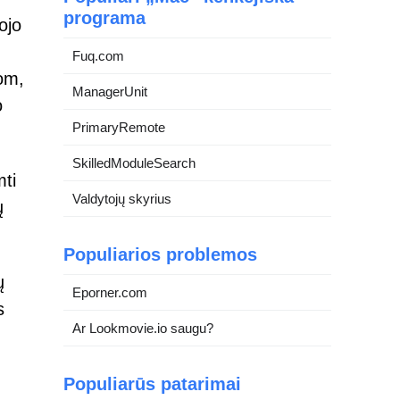
programa
ojo
Fuq.com
om,
ManagerUnit
o
PrimaryRemote
SkilledModuleSearch
ti
Valdytojų skyrius
ų
Populiarios problemos
ų
Eporner.com
s
Ar Lookmovie.io saugu?
Populiarūs patarimai