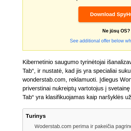
Download SpyHu
Ne jūsų OS?
See additional offer below wh
Kibernetinio saugumo tyrinėtojai išanaliz
Tab“, ir nustatė, kad jis yra specialiai su
wonderstab.com, reklamuoti. Įdiegus Won
priverstinai nukreiptų vartotojus į svetai
Tab“ yra klasifikuojamas kaip naršyklės u
Turinys
Woderstab.com perima ir pakeičia pagrin