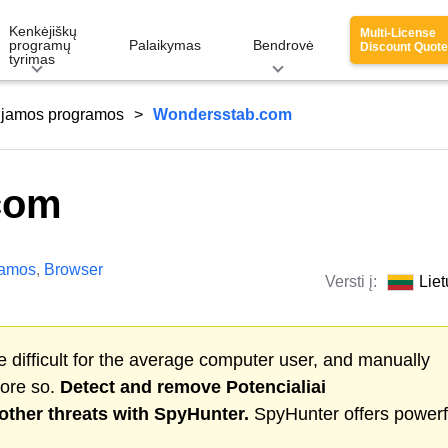
Kenkėjiškų
Multi-License
programų
Palaikymas
Bendrovė
Discount Quote
tyrimas
ujamos programos
Wondersstab.com
com
ramos
,
Browser
Versti į:
Liet
 difficult for the average computer user, and manually
more so.
Detect and remove
Potencialiai
other threats with SpyHunter.
SpyHunter offers powerf