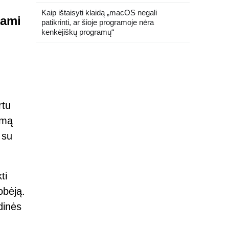
Kaip ištaisyti klaidą „macOS negali
dami
patikrinti, ar šioje programoje nėra
kenkėjiškų programų“
rtu
imą
 su
ti
obėją.
dinės