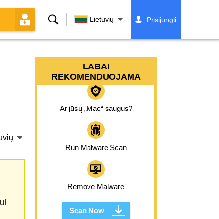
Paieška
Lietuvių
Prisijungti
LABAI
REKOMENDUOJAMA
Ar jūsų „Mac“ saugus?
uvių
Run Malware Scan
Remove Malware
ul
Scan Now