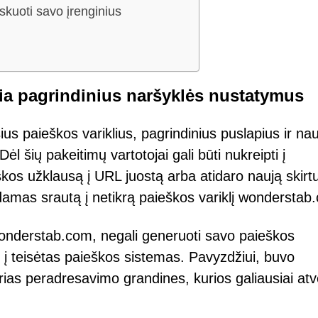
kuoti savo įrenginius
ia pagrindinius naršyklės nustatymus
s paieškos variklius, pagrindinius puslapius ir nau
ėl šių pakeitimų vartotojai gali būti nukreipti į
škos užklausą į URL juostą arba atidaro naują skirt
damas srautą į netikrą paieškos variklį wonderstab
wonderstab.com, negali generuoti savo paieškos
jus į teisėtas paieškos sistemas. Pavyzdžiui, buvo
ias peradresavimo grandines, kurios galiausiai at