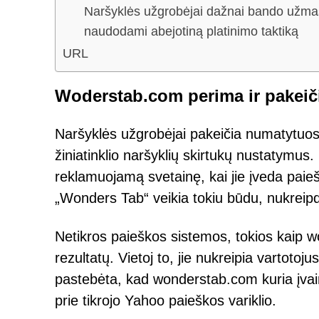
Naršyklės užgrobėjai dažnai bando užmas
naudodami abejotiną platinimo taktiką
URL
Woderstab.com perima ir pakeič
Naršyklės užgrobėjai pakeičia numatytuosiu
žiniatinklio naršyklių skirtukų nustatymus. D
reklamuojamą svetainę, kai jie įveda paie
„Wonders Tab“ veikia tokiu būdu, nukreip
Netikros paieškos sistemos, tokios kaip 
rezultatų. Vietoj to, jie nukreipia vartoto
pastebėta, kad wonderstab.com kuria įvair
prie tikrojo Yahoo paieškos variklio.