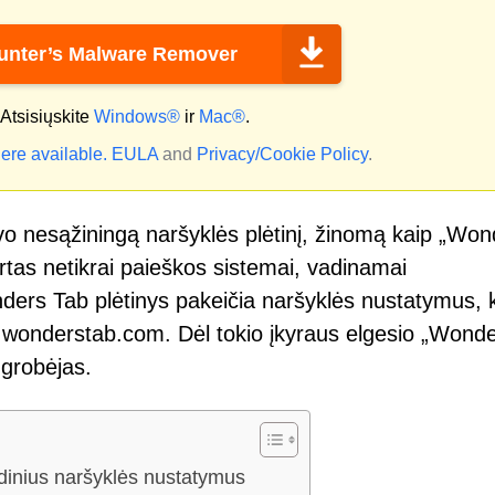
nter’s Malware Remover
Atsisiųskite
Windows®
ir
Mac®
.
ere available.
EULA
and
Privacy/Cookie Policy
.
avo nesąžiningą naršyklės plėtinį, žinomą kaip „Wo
kurtas netikrai paieškos sistemai, vadinamai
ders Tab plėtinys pakeičia naršyklės nustatymus, 
nę wonderstab.com. Dėl tokio įkyraus elgesio „Wond
žgrobėjas.
dinius naršyklės nustatymus