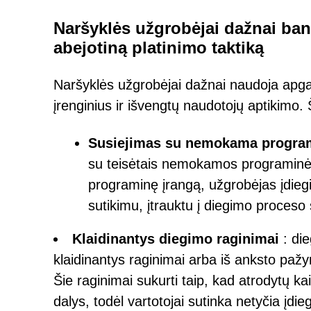
Naršyklės užgrobėjai dažnai ba
abejotiną platinimo taktiką
Naršyklės užgrobėjai dažnai naudoja apga
įrenginius ir išvengtų naudotojų aptikimo.
Susiejimas su nemokama program
su teisėtais nemokamos programinės 
programinę įrangą, užgrobėjas įdieg
sutikimu, įtrauktu į diegimo proceso 
Klaidinantys diegimo raginimai
: die
klaidinantys raginimai arba iš anksto pažy
Šie raginimai sukurti taip, kad atrodytų 
dalys, todėl vartotojai sutinka netyčia įdie