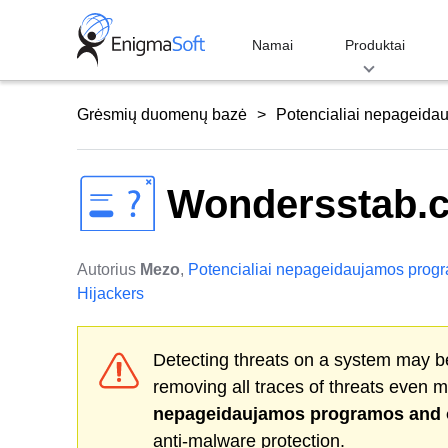
Skip
to
Namai
Produktai
content
Grėsmių duomenų bazė
Potencialiai nepageida
Wondersstab.
Autorius
Mezo
,
Potencialiai nepageidaujamos prog
Hijackers
Detecting threats on a system may be
removing all traces of threats even 
nepageidaujamos programos
and 
anti-malware protection.