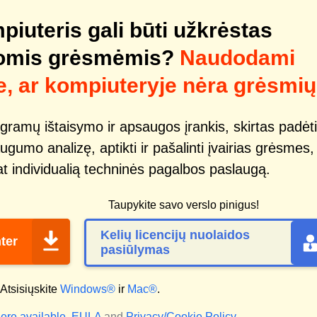
mpiuteris gali būti užkrėstas
tomis grėsmėmis?
Naudodami
e, ar kompiuteryje nėra grėsmių
gramų ištaisymo ir apsaugos įrankis, skirtas padėti
ugumo analizę, aptikti ir pašalinti įvairias grėsmes,
pat individualią techninės pagalbos paslaugą.
Taupykite savo verslo pinigus!
Kelių licencijų nuolaidos
ter
pasiūlymas
Atsisiųskite
Windows®
ir
Mac®
.
ere available.
EULA
and
Privacy/Cookie Policy
.