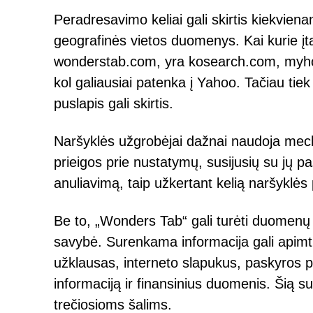
Peradresavimo keliai gali skirtis kiekviena
geografinės vietos duomenys. Kai kurie įtar
wonderstab.com, yra kosearch.com, myho
kol galiausiai patenka į Yahoo. Tačiau tie
puslapis gali skirtis.
Naršyklės užgrobėjai dažnai naudoja mecha
prieigos prie nustatymų, susijusių su jų pa
anuliavimą, taip užkertant kelią naršyklės
Be to, „Wonders Tab“ gali turėti duomenų
savybė. Surenkama informacija gali apimti
užklausas, interneto slapukus, paskyros p
informaciją ir finansinius duomenis. Šią s
trečiosioms šalims.