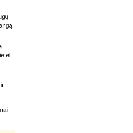
augų
rangą,
a
e el.
r
ir
žnai