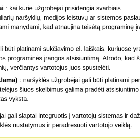
ai
: kai kurie užgrobėjai prisidengia svarbiais
liarių naršyklių, medijos leistuvų ar sistemos pasl
nėjami manydami, kad atnaujina teisėtą programinę į
i būti platinami sukčiavimo el. laiškais, kuriuose yr
os programinės įrangos atsisiuntimą. Atrodo, kad ši
nių, verčiantys vartotojus juos spustelėti.
klama)
: naršyklės užgrobėjai gali būti platinami pe
elėjus šiuos skelbimus galima pradėti atsisiuntimo 
kas vyksta.
 gali slaptai integruotis į vartotojų sistemas ir da
yklės nustatymus ir peradresuoti vartotojo veiklą.