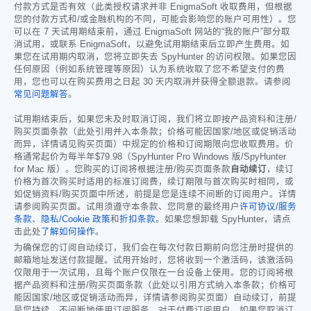
付款方式是否有效（此类授权请求并非 EnigmaSoft 收取费用，但根据
您的付款方式和/或金融机构的不同，可能会影响您的账户可用性）。您
可以在 7 天试用期结束前，通过 EnigmaSoft 网站的“我的账户”部分取
消试用，或联系 EnigmaSoft，以避免试用期结束后立即产生费用。如
果您在试用期内取消，您将立即失去 SpyHunter 的访问权限。如果您因
任何原因（例如系统管理等原因）认为系统收取了您不希望支付的费
用，您也可以在购买费用之日起 30 天内取消并获得全额退款。请参阅
常见问题解答
。
试用期结束后，如果您未及时取消订阅，我们将立即按产品资料和注册/
购买页面条款（此处引用并入本条款；价格可能因国家/地区或促销活动
而异，详情请见购买页面）中规定的价格和订阅期限向您收取费用。价
格通常起价为每半年
$79.98
（SpyHunter Pro Windows 版/SpyHunter
for Mac 版）。您购买的订阅将根据注册/购买页面条款
自动续订
，续订
价格为首次购买时适用的标准订阅费，续订期限与首次购买时相同，或
如促销资料/购买页面中所述，前提是您是连续不间断的订阅用户。详情
请参阅购买页面。试用须遵守本条款、您同意的最终用户
许可协议/服务
条款
、
隐私/Cookie 政策
和
折扣条款
。如果您想卸载 SpyHunter，请点
击此处
了解如何操作
。
为确保您的订阅自动续订，我们会在每次付款日期前向您注册时提供的
邮箱地址发送付款提醒。试用开始时，您将收到一个激活码，该激活码
仅限用于一次试用，且每个账户仅限在一台设备上使用。您的订阅将根
据产品资料和注册/购买页面条款（此处以引用方式纳入本条款；价格可
能因国家/地区或促销活动而异，详情请参阅购买页面）自动续订，前提
是您持续、不间断地使用订阅服务。对于付费订阅用户，如果您取消订