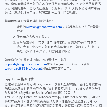
阅，您仍可继续使用您的产品直至付费订阅期结束。如果您希望获得当
前订阅期的退款，您必须在最近一次购买后的 30 天内取消订阅并申请
退款，退款处理完毕后，您将立即停止使用全部功能。
您可以按以下步骤取消订阅或试用：
请访问
www.enigmasoftware.com
，然后点击右上角的
“登录”
按钮。
使用用户名和密码登录。
在导航菜单中，转到
“订单/许可证”。
在您的订单/许可证旁
边，会有一个按钮，您可以点击取消订阅（如有）。注意：如
果您有多个订单/产品，则需要逐个取消。
如果您有任何疑问或问题，可以通过电子邮件
support@enigmasoftware.com
联系 EnigmaSoft 支持，或者在
EnigmaSoft 的 MyAccount
网站上提交支持工单。
------
SpyHunter 购买详情
您也可以选择立即订阅 SpyHunter，享受其全部功能，包括恶意软件清
除以及通过我们的帮助中心访问我们的支持部门。订阅价格通常为每半
年
$49.98
（SpyHunter Basic Windows 版）和每半年
$79.98
（SpyHunter Pro Windows 版/SpyHunter for Mac 版），具体价
格以产品资料和注册/购买页面条款为准（这些条款已通过引用并入本
文；价格可能因国家/地区或促销活动而异，详情请参阅购买页面）。您