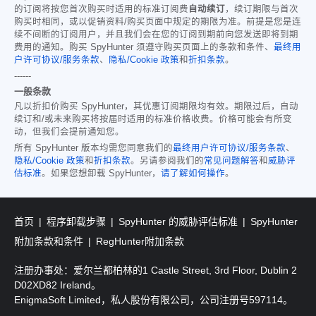
的订阅将按您首次购买时适用的标准订阅费
自动续订
，续订期限与首次
购买时相同，或以促销资料/购买页面中规定的期限为准。前提是您是连
续不间断的订阅用户，并且我们会在您的订阅到期前向您发送即将到期
费用的通知。购买 SpyHunter 须遵守购买页面上的条款和条件、
最终用
户许可协议/服务条款
、
隐私/Cookie 政策
和
折扣条款
。
------
一般条款
凡以折扣价购买 SpyHunter，其优惠订阅期限均有效。期限过后，自动
续订和/或未来购买将按届时适用的标准价格收费。价格可能会有所变
动，但我们会提前通知您。
所有 SpyHunter 版本均需您同意我们的
最终用户许可协议/服务条款
、
隐私/Cookie 政策
和
折扣条款
。另请参阅我们的
常见问题解答
和
威胁评
估标准
。如果您想卸载 SpyHunter，
请了解如何操作
。
首页
程序卸载步骤
SpyHunter 的威胁评估标准
SpyHunter
附加条款和条件
RegHunter附加条款
注册办事处：爱尔兰都柏林的1 Castle Street, 3rd Floor, Dublin 2
D02XD82 Ireland。
EnigmaSoft Limited，私人股份有限公司，公司注册号597114。