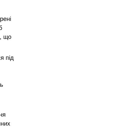
рені
б
, що
я під
ь
ня
нних