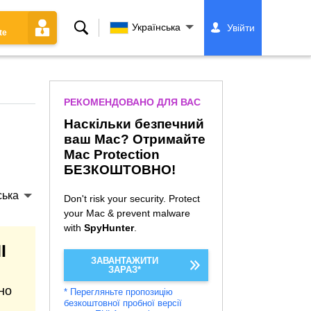
Пошук
Українська
Увійти
te
РЕКОМЕНДОВАНО ДЛЯ ВАС
Наскільки безпечний
ваш Mac? Отримайте
Mac Protection
БЕЗКОШТОВНО!
ська
Don't risk your security. Protect
your Mac & prevent malware
with
SpyHunter
.
І
ЗАВАНТАЖИТИ
ЗАРАЗ*
но
* Перегляньте пропозицію
безкоштовної пробної версії
й