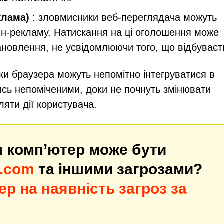
клама)
: зловмисники веб-переглядача можуть
н-рекламу. Натискання на ці оголошення може
ановлення, не усвідомлюючи того, що відбуваєт
и браузера можуть непомітно інтегруватися в
ись непоміченими, доки не почнуть змінювати
яти дії користувача.
ш комп’ютер може бути
.com
та іншими загрозами?
ер на наявність загроз за