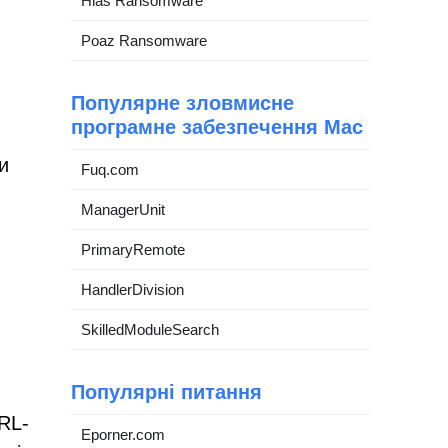
Hlas Ransomware
Poaz Ransomware
Популярне зловмисне
програмне забезпечення Mac
и
Fuq.com
ManagerUnit
PrimaryRemote
HandlerDivision
SkilledModuleSearch
Популярні питання
RL-
Eporner.com