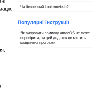
ані
Чи безпечний Lookmovie.io?
рмацію
Популярні інструкції
Як виправити помилку «macOS не може
перевірити, чи цей додаток не містить
шкідливих програм»
ня,
м
з