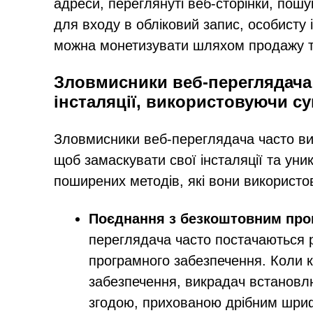
адреси, переглянуті веб-сторінки, пошук
для входу в обліковий запис, особисту
можна монетизувати шляхом продажу т
Зловмисники веб-переглядача 
інсталяції, використовуючи с
Зловмисники веб-переглядача часто в
щоб замаскувати свої інсталяції та ун
поширених методів, які вони використо
Поєднання з безкоштовним про
переглядача часто постачаються 
програмного забезпечення. Коли 
забезпечення, викрадач встановлю
згодою, прихованою дрібним шри