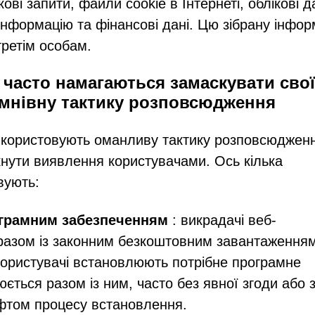
ові запити, файли cookie в Інтернеті, облікові д
 інформацію та фінансові дані. Цю зібрану інфо
ретім особам.
часто намагаються замаскувати свої
умнівну тактику розповсюдження
икористовують оманливу тактику розповсюджен
икнути виявлення користувачами. Ось кілька
вують:
грамним забезпеченням
: викрадачі веб-
разом із законним безкоштовним завантаження
користувачі встановлюють потрібне програмне
ється разом із ним, часто без явної згоди або 
фтом процесу встановлення.