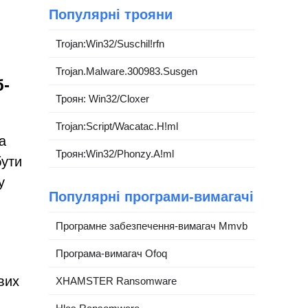
Популярні трояни
Trojan:Win32/Suschil!rfn
Trojan.Malware.300983.Susgen
б-
Троян: Win32/Cloxer
Trojan:Script/Wacatac.H!ml
а
Троян:Win32/Phonzy.A!ml
бути
у
Популярні програми-вимагачі
Програмне забезпечення-вимагач Mmvb
Програма-вимагач Ofoq
вих
XHAMSTER Ransomware