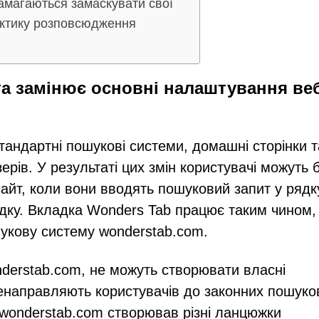
амагаються замаскувати свої
тактику розповсюдження
та замінює основні налаштування ве
тандартні пошукові системи, домашні сторінки т
рів. У результаті цих змін користувачі можуть 
айт, коли вони вводять пошуковий запит у рядк
дку. Вкладка Wonders Tab працює таким чином,
укову систему wonderstab.com.
nderstab.com, не можуть створювати власні
ренаправляють користувачів до законних пошуко
 wonderstab.com створював різні ланцюжки