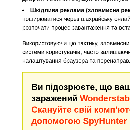
Шкідлива реклама (зловмисна ре
поширюватися через шахрайську онлай
розпочати процес завантаження та вст
Використовуючи цю тактику, зловмисник
системи користувачів, часто залишаюч
налаштування браузера та перенаправл
Ви підозрюєте, що ва
заражений
Wonderstab
Скануйте свій комп’ют
допомогою SpyHunter