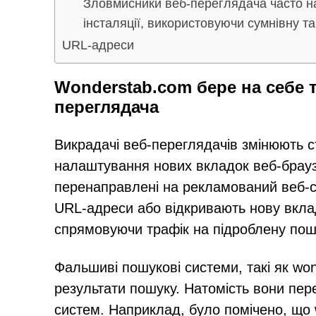
Зловмисники веб-переглядача часто н
інсталяції, використовуючи сумнівну 
URL-адреси
Wonderstab.com бере на себе 
переглядача
Викрадачі веб-переглядачів змінюють с
налаштування нових вкладок веб-браузе
перенаправлені на рекламований веб-с
URL-адреси або відкривають нову вкла
спрямовуючи трафік на підроблену пош
Фальшиві пошукові системи, такі як wo
результати пошуку. Натомість вони пе
систем. Наприклад, було помічено, що