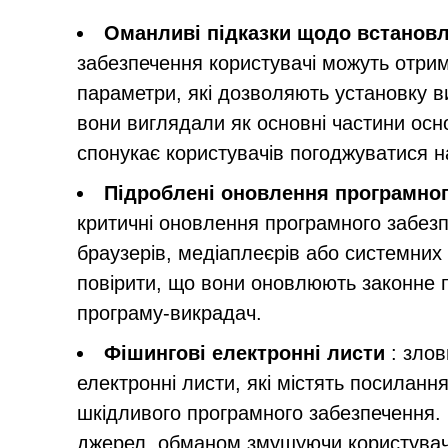
Оманливі підказки щодо встанов
забезпечення користувачі можуть отрим
параметри, які дозволяють установку ви
вони виглядали як основні частини ос
спонукає користувачів погоджуватися 
Підроблені оновлення програмног
критичні оновлення програмного забез
браузерів, медіаплеєрів або системних
повірити, що вони оновлюють законне
програму-викрадач.
Фішингові електронні листи
: злов
електронні листи, які містять посилан
шкідливого програмного забезпечення. 
джерел, обманом змушуючи користувачі