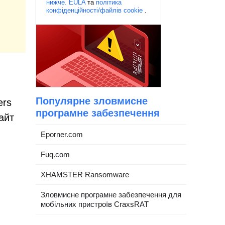
нижче.
EULA
та
політика
конфіденційності/файлів cookie
.
Популярне зловмисне
ers
програмне забезпечення
айт
Eporner.com
Fuq.com
XHAMSTER Ransomware
Зловмисне програмне забезпечення для
мобільних пристроїв CraxsRAT