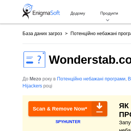
Skip
to
Додому
Продукти
content
База даних загроз
Потенційно небажані прог
Wonderstab.c
До
Mezo
року в
Потенційно небажані програми
,
B
Hijackers
році
ЯК
Scan & Remove Now*
ПР
SPYHUNTER
Запу
неба