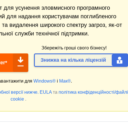
т для усунення зловмисного програмного
ний для надання користувачам поглибленого
 та видалення широкого спектру загроз, як-от
альної служби технічної підтримки.
Збережіть гроші свого бізнесу!
Знижка на кілька ліцензій
er*
вантажити для
Windows®
і
Мак®
.
бної версії нижче.
EULA
та
політика конфіденційності/файл
cookie
.