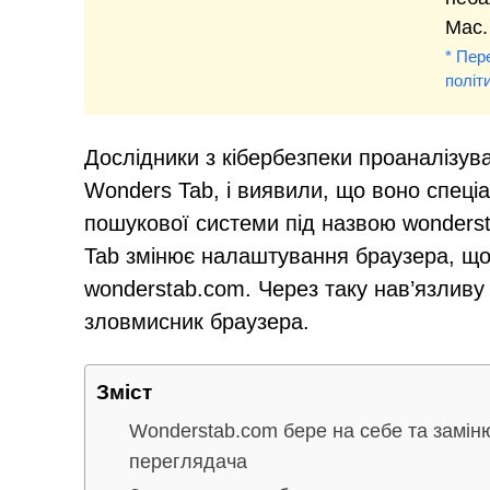
Mac.
* Пер
політ
Дослідники з кібербезпеки проаналізу
Wonders Tab, і виявили, що воно спеці
пошукової системи під назвою wonders
Tab змінює налаштування браузера, що
wonderstab.com. Через таку нав’язливу
зловмисник браузера.
Зміст
Wonderstab.com бере на себе та замін
переглядача