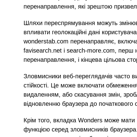
перенаправлення, які зрештою призвел
Шляхи переспрямування можуть змінюв
впливати геолокаційні дані користувача.
wonderstab.com перенаправляє, включа
favisearch.net і search-more.com, перш
перенаправлення, і кінцева цільова сто
Зловмисники веб-переглядачів часто в
стійкості. Це може включати обмеження
видаленням, або скасування змін, зро
відновленню браузера до початкового с
Крім того, вкладка Wonders може мати
функцією серед зловмисників браузера.