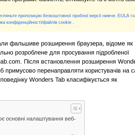
егляньте пропозицію безкоштовної пробної версії нижче.
EULA
та
ика конфіденційності/файлів cookie
.
вали фальшиве розширення браузера, відоме як
ально розроблене для просування підробленої
tab.com. Після встановлення розширення Wond
б примусово перенаправляти користувачів на с
 поведінку Wonders Tab класифікується як
ює основні налаштування веб-