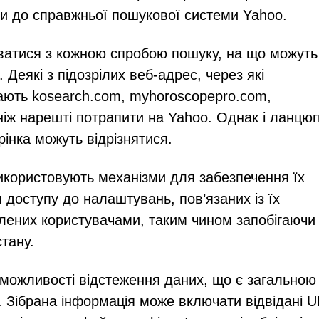
и до справжньої пошукової системи Yahoo.
атися з кожною спробою пошуку, на що можуть
 Деякі з підозрілих веб-адрес, через які
ють kosearch.com, myhoroscopepro.com,
 ніж нарешті потрапити на Yahoo. Однак і ланцюг
рінка можуть відрізнятися.
икористовують механізми для забезпечення їх
 доступу до налаштувань, пов’язаних із їх
блених користувачами, таким чином запобігаючи
тану.
 можливості відстеження даних, що є загальною
 Зібрана інформація може включати відвідані U