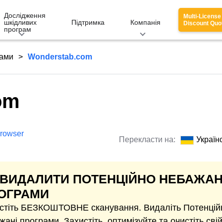
Дослідження
Multi-License
шкідливих
Підтримка
Компанія
Discount Quo
програм
рами
Wonderstab.com
om
rowser
Перекласти на:
Україн
 ВИДАЛИТИ ПОТЕНЦІЙНО НЕБАЖАН
ОГРАМИ
стіть БЕЗКОШТОВНЕ сканування. Видаліть Потенцій
жані програми. Захистіть, оптимізуйте та очистіть сві