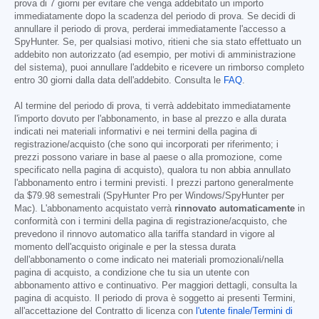
prova di 7 giorni per evitare che venga addebitato un importo
immediatamente dopo la scadenza del periodo di prova. Se decidi di
annullare il periodo di prova, perderai immediatamente l'accesso a
SpyHunter. Se, per qualsiasi motivo, ritieni che sia stato effettuato un
addebito non autorizzato (ad esempio, per motivi di amministrazione
del sistema), puoi annullare l'addebito e ricevere un rimborso completo
entro 30 giorni dalla data dell'addebito. Consulta le
FAQ
.
Al termine del periodo di prova, ti verrà addebitato immediatamente
l'importo dovuto per l'abbonamento, in base al prezzo e alla durata
indicati nei materiali informativi e nei termini della pagina di
registrazione/acquisto (che sono qui incorporati per riferimento; i
prezzi possono variare in base al paese o alla promozione, come
specificato nella pagina di acquisto), qualora tu non abbia annullato
l'abbonamento entro i termini previsti. I prezzi partono generalmente
da
$79.98
semestrali (SpyHunter Pro per Windows/SpyHunter per
Mac). L'abbonamento acquistato verrà
rinnovato automaticamente
in
conformità con i termini della pagina di registrazione/acquisto, che
prevedono il rinnovo automatico alla tariffa standard in vigore al
momento dell'acquisto originale e per la stessa durata
dell'abbonamento o come indicato nei materiali promozionali/nella
pagina di acquisto, a condizione che tu sia un utente con
abbonamento attivo e continuativo. Per maggiori dettagli, consulta la
pagina di acquisto. Il periodo di prova è soggetto ai presenti Termini,
all'accettazione del Contratto di licenza con
l'utente finale/Termini di