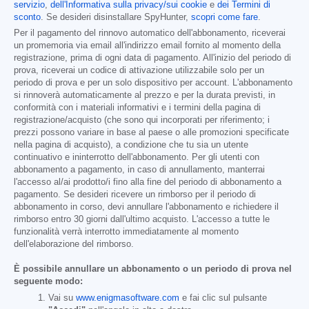
servizio
,
dell'Informativa sulla privacy/sui cookie
e
dei Termini di
sconto
. Se desideri disinstallare SpyHunter,
scopri come fare
.
Per il pagamento del rinnovo automatico dell'abbonamento, riceverai
un promemoria via email all'indirizzo email fornito al momento della
registrazione, prima di ogni data di pagamento. All'inizio del periodo di
prova, riceverai un codice di attivazione utilizzabile solo per un
periodo di prova e per un solo dispositivo per account. L'abbonamento
si rinnoverà automaticamente al prezzo e per la durata previsti, in
conformità con i materiali informativi e i termini della pagina di
registrazione/acquisto (che sono qui incorporati per riferimento; i
prezzi possono variare in base al paese o alle promozioni specificate
nella pagina di acquisto), a condizione che tu sia un utente
continuativo e ininterrotto dell'abbonamento. Per gli utenti con
abbonamento a pagamento, in caso di annullamento, manterrai
l'accesso al/ai prodotto/i fino alla fine del periodo di abbonamento a
pagamento. Se desideri ricevere un rimborso per il periodo di
abbonamento in corso, devi annullare l'abbonamento e richiedere il
rimborso entro 30 giorni dall'ultimo acquisto. L'accesso a tutte le
funzionalità verrà interrotto immediatamente al momento
dell'elaborazione del rimborso.
È possibile annullare un abbonamento o un periodo di prova nel
seguente modo:
Vai su
www.enigmasoftware.com
e fai clic sul pulsante