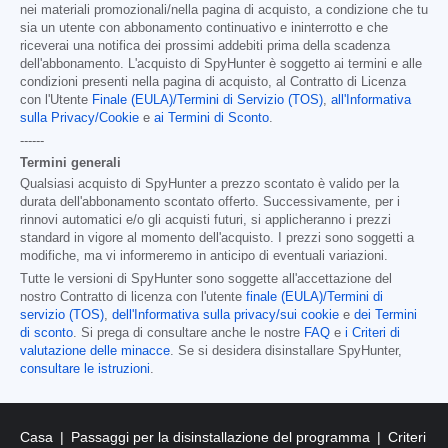
nei materiali promozionali/nella pagina di acquisto, a condizione che tu
sia un utente con abbonamento continuativo e ininterrotto e che
riceverai una notifica dei prossimi addebiti prima della scadenza
dell'abbonamento. L'acquisto di SpyHunter è soggetto ai termini e alle
condizioni presenti nella pagina di acquisto, al Contratto di Licenza
con l'Utente
Finale (EULA)/Termini di Servizio (TOS)
,
all'Informativa
sulla Privacy/Cookie
e
ai Termini di Sconto
.
------
Termini generali
Qualsiasi acquisto di SpyHunter a prezzo scontato è valido per la
durata dell'abbonamento scontato offerto. Successivamente, per i
rinnovi automatici e/o gli acquisti futuri, si applicheranno i prezzi
standard in vigore al momento dell'acquisto. I prezzi sono soggetti a
modifiche, ma vi informeremo in anticipo di eventuali variazioni.
Tutte le versioni di SpyHunter sono soggette all'accettazione del
nostro Contratto di licenza con l'utente
finale (EULA)/Termini di
servizio (TOS)
,
dell'Informativa sulla privacy/sui cookie
e
dei Termini
di sconto
. Si prega di consultare anche le nostre
FAQ
e
i Criteri di
valutazione delle minacce
. Se si desidera disinstallare SpyHunter,
consultare le istruzioni
.
Casa
Passaggi per la disinstallazione del programma
Criteri