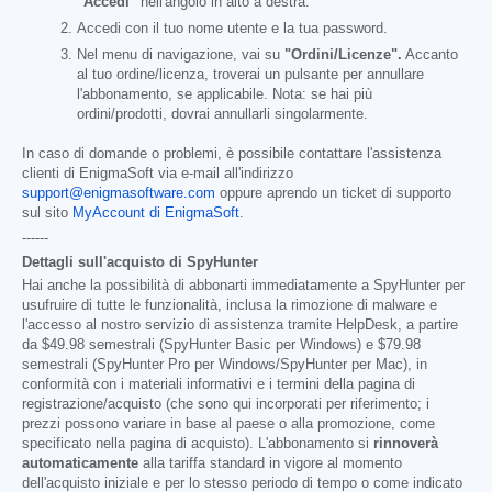
"Accedi"
nell'angolo in alto a destra.
Accedi con il tuo nome utente e la tua password.
Nel menu di navigazione, vai su
"Ordini/Licenze".
Accanto
al tuo ordine/licenza, troverai un pulsante per annullare
l'abbonamento, se applicabile. Nota: se hai più
ordini/prodotti, dovrai annullarli singolarmente.
In caso di domande o problemi, è possibile contattare l'assistenza
clienti di EnigmaSoft via e-mail all'indirizzo
support@enigmasoftware.com
oppure aprendo un ticket di supporto
sul sito
MyAccount di EnigmaSoft
.
------
Dettagli sull'acquisto di SpyHunter
Hai anche la possibilità di abbonarti immediatamente a SpyHunter per
usufruire di tutte le funzionalità, inclusa la rimozione di malware e
l'accesso al nostro servizio di assistenza tramite HelpDesk, a partire
da
$49.98
semestrali (SpyHunter Basic per Windows) e
$79.98
semestrali (SpyHunter Pro per Windows/SpyHunter per Mac), in
conformità con i materiali informativi e i termini della pagina di
registrazione/acquisto (che sono qui incorporati per riferimento; i
prezzi possono variare in base al paese o alla promozione, come
specificato nella pagina di acquisto). L'abbonamento si
rinnoverà
automaticamente
alla tariffa standard in vigore al momento
dell'acquisto iniziale e per lo stesso periodo di tempo o come indicato