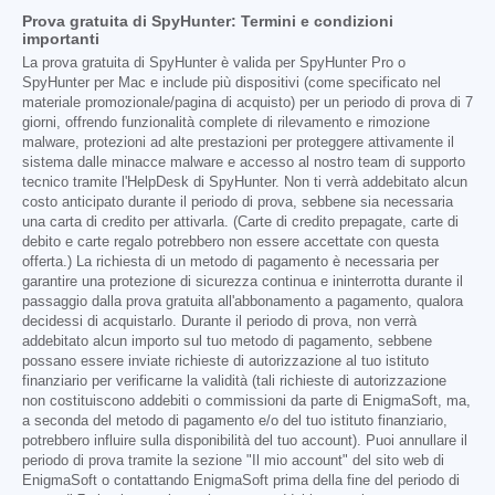
Prova gratuita di SpyHunter: Termini e condizioni
importanti
La prova gratuita di SpyHunter è valida per SpyHunter Pro o
SpyHunter per Mac e include più dispositivi (come specificato nel
materiale promozionale/pagina di acquisto) per un periodo di prova di 7
giorni, offrendo funzionalità complete di rilevamento e rimozione
malware, protezioni ad alte prestazioni per proteggere attivamente il
sistema dalle minacce malware e accesso al nostro team di supporto
tecnico tramite l'HelpDesk di SpyHunter. Non ti verrà addebitato alcun
costo anticipato durante il periodo di prova, sebbene sia necessaria
una carta di credito per attivarla. (Carte di credito prepagate, carte di
debito e carte regalo potrebbero non essere accettate con questa
offerta.) La richiesta di un metodo di pagamento è necessaria per
garantire una protezione di sicurezza continua e ininterrotta durante il
passaggio dalla prova gratuita all'abbonamento a pagamento, qualora
decidessi di acquistarlo. Durante il periodo di prova, non verrà
addebitato alcun importo sul tuo metodo di pagamento, sebbene
possano essere inviate richieste di autorizzazione al tuo istituto
finanziario per verificarne la validità (tali richieste di autorizzazione
non costituiscono addebiti o commissioni da parte di EnigmaSoft, ma,
a seconda del metodo di pagamento e/o del tuo istituto finanziario,
potrebbero influire sulla disponibilità del tuo account). Puoi annullare il
periodo di prova tramite la sezione "Il mio account" del sito web di
EnigmaSoft o contattando EnigmaSoft prima della fine del periodo di