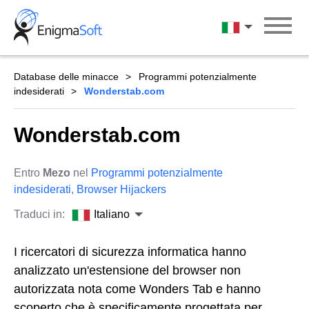
Skip
to
Italiano
content
Database delle minacce
Programmi potenzialmente
indesiderati
Wonderstab.com
Wonderstab.com
Entro
Mezo
nel
Programmi potenzialmente
indesiderati
,
Browser Hijackers
Traduci in:
Italiano
I ricercatori di sicurezza informatica hanno
analizzato un'estensione del browser non
autorizzata nota come Wonders Tab e hanno
scoperto che è specificamente progettata per