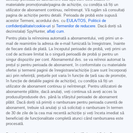
materialele promoționale/pagina de achiziție, cu condiția să fiți un
utilizator de abonament continuu, neîntrerupt. Vă rugăm să consultați
pagina de achiziție pentru detalii. Perioada de probă este supusă
acestor Termeni, acordului dvs. cu
EULA/TOS
,
Politicii de
confidențialitate/cookie-uri
și
Termenilor de reducere
. Dacă doriți să
dezinstalați SpyHunter,
aflați cum
.
Pentru plata la reînnoirea automată a abonamentului, veți primi un e-
mail de reamintire la adresa de e-mail furnizată la înregistrare, înainte
de fiecare dată de plată. La începutul perioadei de probă, veți primi un
cod de activare limitat la o singură perioadă de probă și pentru un
singur dispozitiv per cont. Abonamentul dvs. se va reînnoi automat la
prețul și pentru perioada de abonament, în conformitate cu materialele
ofertei și termenii paginii de înregistrare/achiziție (care sunt încorporați
aici prin referință; prețurile pot varia în funcție de țară sau de promoție,
în funcție de detaliile paginii de achiziție), cu condiția să fiți un
utilizator de abonament continuu și neîntrerupt. Pentru utilizatorii de
abonamente plătite, dacă anulați, veți continua să aveți acces la
produsul/produsele dvs. până la sfârșitul perioadei de abonament
plătit. Dacă doriți să primiți o rambursare pentru perioada curentă de
abonament, trebuie să anulați și să solicitați o rambursare în termen
de 30 de zile de la cea mai recentă achiziție și veți înceta imediat să
beneficiați de funcționalitate completă atunci când rambursarea este
procesată.