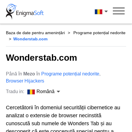
Skip
to
Română
content
Baza de date pentru amenințări
Programe potențial nedorite
Wonderstab.com
Wonderstab.com
Până în
Mezo
în
Programe potențial nedorite
,
Browser Hijackers
Tradu in:
Română
Cercetătorii în domeniul securității cibernetice au
analizat o extensie de browser necinstită
cunoscută sub numele de Wonders Tab și au
descoperit că este concepută special pentru a