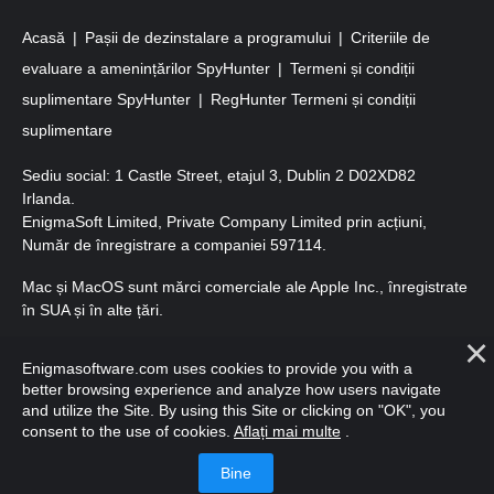
Acasă
Pașii de dezinstalare a programului
Criteriile de
evaluare a amenințărilor SpyHunter
Termeni și condiții
suplimentare SpyHunter
RegHunter Termeni și condiții
suplimentare
Sediu social: 1 Castle Street, etajul 3, Dublin 2 D02XD82
Irlanda.
EnigmaSoft Limited, Private Company Limited prin acțiuni,
Număr de înregistrare a companiei 597114.
Mac și MacOS sunt mărci comerciale ale Apple Inc., înregistrate
în SUA și în alte țări.
Copyright 2016-2026. EnigmaSoft Ltd. Toate drepturile
Enigmasoftware.com uses cookies to provide you with a
rezervate.
better browsing experience and analyze how users navigate
and utilize the Site. By using this Site or clicking on "OK", you
consent to the use of cookies.
Aflați mai multe
.