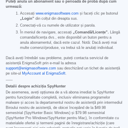
Puteți anula un abonament sau o perioadă de probă după cum
urmează:
Accesați
www.enigmasoftware.com
și faceți clic pe butonul
„Login”
din colțul din dreapta sus.
Conectați-vă cu numele de utilizator și parola.
În meniul de navigare, accesați
„Comandă/Licențe”.
Lângă
comanda/licența dvs., este disponibil un buton pentru a
anula abonamentul, dacă este cazul. Notă: Dacă aveți mai
multe comenzi/produse, va trebui să le anulați individual.
Dacă aveți întrebări sau probleme, puteți contacta serviciul de
asistență EnigmaSoft prin e-mail la adresa
support@enigmasoftware.com
sau deschizând un tichet de asistență
pe site-ul
MyAccount al EnigmaSoft
.
------
Detalii despre achiziția SpyHunter
De asemenea, aveți opțiunea de a vă abona imediat la SpyHunter
pentru funcționalitate completă, inclusiv eliminarea programelor
malware și acces la departamentul nostru de asistență prin intermediul
Biroului nostru de asistență, de obicei începând de la
$49.98
semestrial (SpyHunter Basic Windows) și
$79.98
semestrial
(SpyHunter Pro Windows/SpyHunter pentru Mac), în conformitate cu
materialele ofertei și termenii paginii de înregistrare/achiziție (care