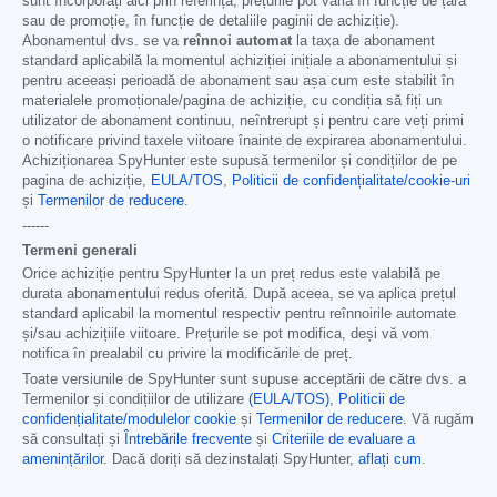
sunt încorporați aici prin referință; prețurile pot varia în funcție de țară
sau de promoție, în funcție de detaliile paginii de achiziție).
Abonamentul dvs. se va
reînnoi automat
la taxa de abonament
standard aplicabilă la momentul achiziției inițiale a abonamentului și
pentru aceeași perioadă de abonament sau așa cum este stabilit în
materialele promoționale/pagina de achiziție, cu condiția să fiți un
utilizator de abonament continuu, neîntrerupt și pentru care veți primi
o notificare privind taxele viitoare înainte de expirarea abonamentului.
Achiziționarea SpyHunter este supusă termenilor și condițiilor de pe
pagina de achiziție,
EULA/TOS
,
Politicii de confidențialitate/cookie-uri
și
Termenilor de reducere
.
------
Termeni generali
Orice achiziție pentru SpyHunter la un preț redus este valabilă pe
durata abonamentului redus oferită. După aceea, se va aplica prețul
standard aplicabil la momentul respectiv pentru reînnoirile automate
și/sau achizițiile viitoare. Prețurile se pot modifica, deși vă vom
notifica în prealabil cu privire la modificările de preț.
Toate versiunile de SpyHunter sunt supuse acceptării de către dvs. a
Termenilor și condițiilor de utilizare
(EULA/TOS)
,
Politicii de
confidențialitate/modulelor cookie
și
Termenilor de reducere
. Vă rugăm
să consultați și
Întrebările frecvente
și
Criteriile de evaluare a
amenințărilor
. Dacă doriți să dezinstalați SpyHunter,
aflați cum
.