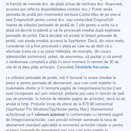
în funcție de metoda dvs. de plată și/sau de instituția dvs. financiară,
acestea pot reflecta disponibilitatea contului dvs.). Puteți anula
perioada de probă prin intermediul secțiunii Contul Meu de pe site-ul
web EnigmaSoft pentru contul dvs. sau contactând EnigmaSoft
înainte de sfârșitul perioadei de probă de 7 zile pentru a evita ca o
plată să devină scadentă și să fie procesată imediat după expirarea
perioadei de probă. Dacă decideți să anulați în timpul perioadei de
probă, veți pierde imediat accesul la SpyHunter. Dacă, din orice motiv,
considerați că a fost procesată o plată pe care nu ați dorit să o
efectuați (ceea ce s-ar putea întâmpla, de exemplu, din cauza
administrării sistemului), puteți, de asemenea, să anulați și să primiți
o rambursare completă a plății în orice moment în termen de 30 de
zile de la data plății achiziției. Consultați
Întrebările frecvente
.
La sfârșitul perioadei de probă, veți fi facturat în avans imediat la
prețul și pentru perioada de abonament, așa cum sunt stabilite în
materialele ofertei și în termenii paginii de înregistrare/achiziție (care
sunt încorporate aici prin referință; prețurile pot varia în funcție de țară
sau de promoție, în funcție de detaliile paginii de achiziție), dacă nu ați
anulat la timp. Prețurile încep de obicei de la
$79.98
semestrial
(SpyHunter Pro Windows/SpyHunter pentru Mac). Abonamentul
achiziționat va fi
reînnoit automat
în conformitate cu termenii paginii
de înregistrare/achiziție, care prevăd reînnoiri automate la taxa de
abonament standard aplicabilă la momentul achiziției inițiale și pentru
aceeași perioadă de abonament sau așa cum este stabilit în