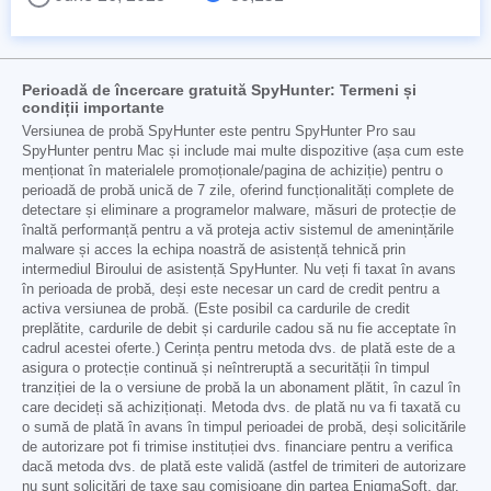
Perioadă de încercare gratuită SpyHunter: Termeni și
condiții importante
Versiunea de probă SpyHunter este pentru SpyHunter Pro sau
SpyHunter pentru Mac și include mai multe dispozitive (așa cum este
menționat în materialele promoționale/pagina de achiziție) pentru o
perioadă de probă unică de 7 zile, oferind funcționalități complete de
detectare și eliminare a programelor malware, măsuri de protecție de
înaltă performanță pentru a vă proteja activ sistemul de amenințările
malware și acces la echipa noastră de asistență tehnică prin
intermediul Biroului de asistență SpyHunter. Nu veți fi taxat în avans
în perioada de probă, deși este necesar un card de credit pentru a
activa versiunea de probă. (Este posibil ca cardurile de credit
preplătite, cardurile de debit și cardurile cadou să nu fie acceptate în
cadrul acestei oferte.) Cerința pentru metoda dvs. de plată este de a
asigura o protecție continuă și neîntreruptă a securității în timpul
tranziției de la o versiune de probă la un abonament plătit, în cazul în
care decideți să achiziționați. Metoda dvs. de plată nu va fi taxată cu
o sumă de plată în avans în timpul perioadei de probă, deși solicitările
de autorizare pot fi trimise instituției dvs. financiare pentru a verifica
dacă metoda dvs. de plată este validă (astfel de trimiteri de autorizare
nu sunt solicitări de taxe sau comisioane din partea EnigmaSoft, dar,