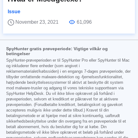
Issue
November 23, 2021
61,096
SpyHunter gratis prøveperiode: Vigtige vilkår og
betingelser
SpyHunter-prøveperioden er til SpyHunter Pro eller SpyHunter til Mac
og inkluderer flere enheder (som angivet i
reklamematerialet/købssiden) i en engangs 7-dages prøveperiode, der
tilbyder omfattende malware-detektion og -fjernelsesfunktionalitet,
højtydende beskyttelsessystemer til aktivt at beskytte dit system
mod malware-trusler og adgang til vores tekniske supportteam via
SpyHunter HelpDesk. Du vil ikke blive opkrævet på forhånd i
prøveperioden, selvom et kreditkort er påkrævet for at aktivere
prøveperioden. (Forudbetalte kreditkort, betalingskort og gavekort
accepteres muligvis ikke under dette tilbud.) Kravet til din
betalingsmetode er at hjælpe med at sikre kontinuerlig, uafbrudt
sikkerhedsbeskyttelse under din overgang fra en prøveperiode til et
betalt abonnement, hvis du beslutter dig for at købe. Din
betalingsmetode vil ikke blive opkrævet et beløb på forhånd under
prøveperioden, selvom godkendelsesanmodninger kan sendes til din