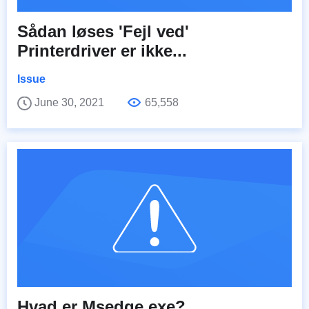
Sådan løses 'Fejl ved'
Printerdriver er ikke...
Issue
June 30, 2021
65,558
Hvad er Msedge.exe?