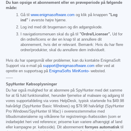
Du kan opsige et abonnement eller en prøveperiode på følgende
måde:
Gå til
www.enigmasoftware.com
og klik på knappen
"Log
ind"
i øverste højre hjørne.
Log ind med dit brugernavn og din adgangskode.
I navigationsmenuen skal du gå til
"Ordre/Licenser".
Ud for
din ordre/licens er der en knap til at annullere dit
abonnement, hvis det er relevant. Bemærk: Hvis du har flere
ordrer/produkter, skal du annullere dem individuelt.
Hvis du har spørgsmål eller problemer, kan du kontakte EnigmaSoft
Support via e-mail på
support@enigmasoftware.com
eller ved at
oprette en supportsag på
EnigmaSofts MinKonto-
websted.
------
SpyHunter Købsoplysninger
Du har også mulighed for at abonnere på SpyHunter med det samme
for at få fuld funktionalitet, herunder fjernelse af malware og adgang til
vores supportafdeling via vores HelpDesk, typisk startende fra
$49.98
halvårligt (SpyHunter Basic Windows) og
$79.98
halvårligt (SpyHunter
Pro Windows/SpyHunter til Mac) i overensstemmelse med
tilbudsmaterialerne og vilkårene for registrerings-/købssiden (som er
indarbejdet heri ved reference; priserne kan variere afhængigt af land
eller kampagne pr. købsside). Dit abonnement
fornyes automatisk
til