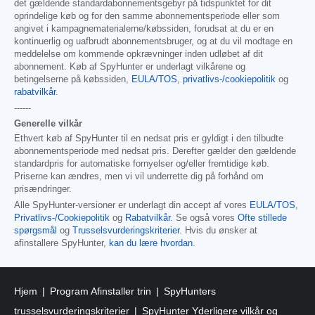
det gældende standardabonnementsgebyr på tidspunktet for dit
oprindelige køb og for den samme abonnementsperiode eller som
angivet i kampagnematerialerne/købssiden, forudsat at du er en
kontinuerlig og uafbrudt abonnementsbruger, og at du vil modtage en
meddelelse om kommende opkrævninger inden udløbet af dit
abonnement. Køb af SpyHunter er underlagt vilkårene og
betingelserne på købssiden,
EULA/TOS
,
privatlivs-/cookiepolitik
og
rabatvilkår
.
------
Generelle vilkår
Ethvert køb af SpyHunter til en nedsat pris er gyldigt i den tilbudte
abonnementsperiode med nedsat pris. Derefter gælder den gældende
standardpris for automatiske fornyelser og/eller fremtidige køb.
Priserne kan ændres, men vi vil underrette dig på forhånd om
prisændringer.
Alle SpyHunter-versioner er underlagt din accept af vores
EULA/TOS
,
Privatlivs-/Cookiepolitik
og
Rabatvilkår
. Se også vores
Ofte stillede
spørgsmål
og
Trusselsvurderingskriterier
. Hvis du ønsker at
afinstallere SpyHunter,
kan du lære hvordan
.
Hjem
Program Afinstaller trin
SpyHunters
trusselsvurderingskriterier
SpyHunter Yderligere vilkår og