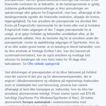
finansielle institution for at bekræfte, at din betalingsmetode er gyldig
(sådanne godkendelsesanmodninger er ikke anmodninger om
opkrævninger eller gebyrer fra EnigmaSoft, men kan, afhængigt af din
betalingsmetode og/eller din finansielle institution, afspejle din kontos
tilgængelighed). Du kan annullere din prøveperiode via afsnittet Min
Konto på EnigmaSofts hjemmeside for din konto eller ved at kontakte
EnigmaSoft inden udgangen af den 7-dages prøveperiode for at
undgå, at et gebyr forfalder og behandles umiddelbart efter, at din
prøveperiode udløber. Hvis du beslutter dig for at annullere under din
prøveperiode, mister du øjeblikkeligt adgangen til SpyHunter. Hvis du
af en eller anden grund mener, at en betaling er blevet behandlet, som
du ikke ønskede at foretage (hvilket f.eks. kan ske baseret på
systemadministration), kan du også annullere og modtage fuld
refusion for betalingen når som helst inden for 30 dage efter
købsdatoen. Se
Ofte stillede spørgsmål
.
Ved afslutningen af prøveperioden vil du blive faktureret på forhånd
med det samme til den pris og for abonnementsperioden, der er
angivet i tilbudsmaterialerne og vilkårene på registrerings-/købssiden
(som er indarbejdet heri ved henvisning; priserne kan variere
afhængigt af land eller kampagne pr. købsside), hvis du ikke har
annulleret abonnementet rettidigt. Prisen starter typisk ved
$79.98
halvårligt (SpyHunter Pro Windows/SpyHunter til Mac). Dit købte
abonnement
fornyes automatisk
i overensstemmelse med