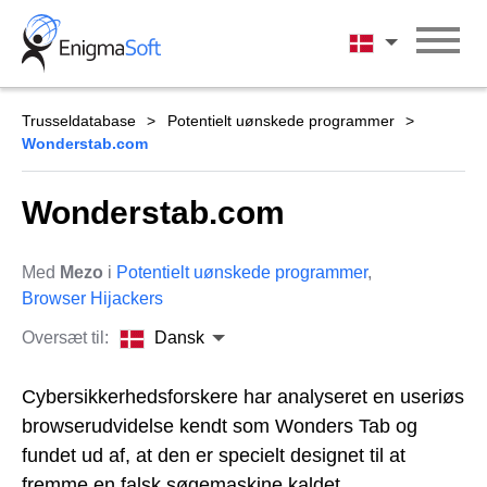
Skip
to
Dansk
content
Trusseldatabase
Potentielt uønskede programmer
Wonderstab.com
Wonderstab.com
Med
Mezo
i
Potentielt uønskede programmer
,
Browser Hijackers
Oversæt til:
Dansk
Cybersikkerhedsforskere har analyseret en useriøs
browserudvidelse kendt som Wonders Tab og
fundet ud af, at den er specielt designet til at
fremme en falsk søgemaskine kaldet