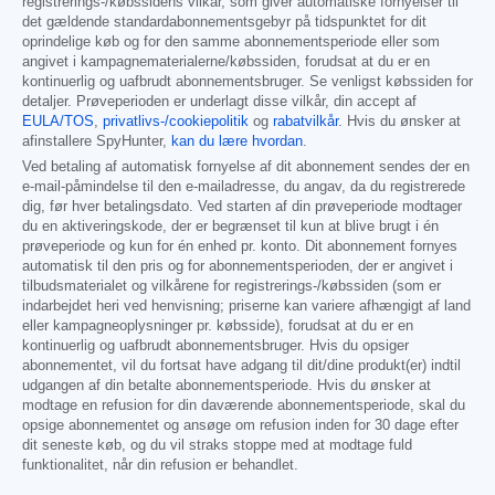
registrerings-/købssidens vilkår, som giver automatiske fornyelser til
det gældende standardabonnementsgebyr på tidspunktet for dit
oprindelige køb og for den samme abonnementsperiode eller som
angivet i kampagnematerialerne/købssiden, forudsat at du er en
kontinuerlig og uafbrudt abonnementsbruger. Se venligst købssiden for
detaljer. Prøveperioden er underlagt disse vilkår, din accept af
EULA/TOS
,
privatlivs-/cookiepolitik
og
rabatvilkår
. Hvis du ønsker at
afinstallere SpyHunter,
kan du lære hvordan
.
Ved betaling af automatisk fornyelse af dit abonnement sendes der en
e-mail-påmindelse til den e-mailadresse, du angav, da du registrerede
dig, før hver betalingsdato. Ved starten af din prøveperiode modtager
du en aktiveringskode, der er begrænset til kun at blive brugt i én
prøveperiode og kun for én enhed pr. konto. Dit abonnement fornyes
automatisk til den pris og for abonnementsperioden, der er angivet i
tilbudsmaterialet og vilkårene for registrerings-/købssiden (som er
indarbejdet heri ved henvisning; priserne kan variere afhængigt af land
eller kampagneoplysninger pr. købsside), forudsat at du er en
kontinuerlig og uafbrudt abonnementsbruger. Hvis du opsiger
abonnementet, vil du fortsat have adgang til dit/dine produkt(er) indtil
udgangen af din betalte abonnementsperiode. Hvis du ønsker at
modtage en refusion for din daværende abonnementsperiode, skal du
opsige abonnementet og ansøge om refusion inden for 30 dage efter
dit seneste køb, og du vil straks stoppe med at modtage fuld
funktionalitet, når din refusion er behandlet.