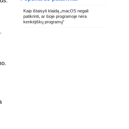
gus.
Kaip ištaisyti klaidą „macOS negali
patikrinti, ar šioje programoje nėra
kenkėjiškų programų“
.
mo.
a