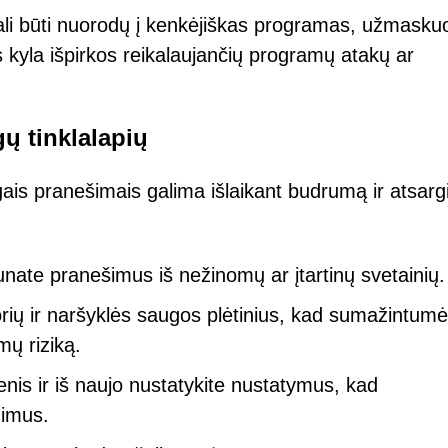
 gali būti nuorodų į kenkėjiškas programas, užmasku
ms kyla išpirkos reikalaujančių programų atakų ar
ų tinklalapių
ais pranešimais galima išlaikant budrumą ir atsargi
unate pranešimus iš nežinomų ar įtartinų svetainių.
rių ir naršyklės saugos plėtinius, kad sumažintumė
mų riziką.
enis ir iš naujo nustatykite nustatymus, kad
dimus.