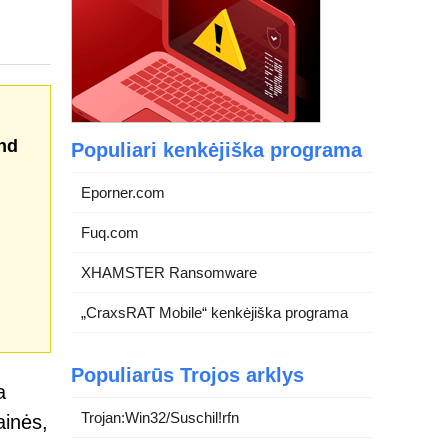
nd
Populiari kenkėjiška programa
Eporner.com
Fuq.com
XHAMSTER Ransomware
„CraxsRAT Mobile“ kenkėjiška programa
Populiarūs Trojos arklys
a
Trojan:Win32/Suschil!rfn
ainės,