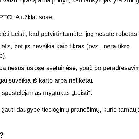
ėti vaizdo įrašą arba įrodyti, kad lankytojas yra žmo
APTCHA užklausose:
lėti Leisti, kad patvirtintumėte, jog nesate robotas“
s, bet jis neveikia kaip tikras (pvz., nėra tikro
o).
a nesusijusiose svetainėse, ypač po peradresavi
i suveikia iš karto arba netikėtai.
 spustelėjamas mygtukas „Leisti“.
da gauti daugybę tiesioginių pranešimų, kurie tarnauj
“?