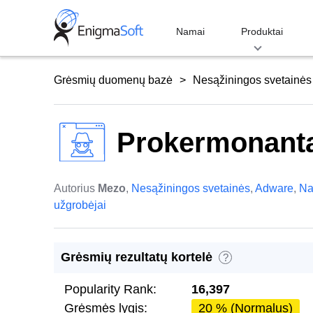
Skip
to
Namai
Produktai
content
Grėsmių duomenų bazė
Nesąžiningos svetainės
Prokermonanta
Autorius
Mezo
,
Nesąžiningos svetainės
,
Adware
,
Na
užgrobėjai
Grėsmių rezultatų kortelė
?
Popularity Rank:
16,397
Grėsmės lygis:
20 % (Normalus)