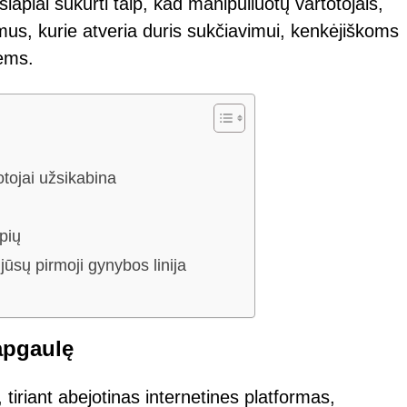
apiai sukurti taip, kad manipuliuotų vartotojais,
mus, kurie atveria duris sukčiavimui, kenkėjiškoms
ėms.
tojai užsikabina
pių
sų pirmoji gynybos linija
apgaulę
tiriant abejotinas internetines platformas,