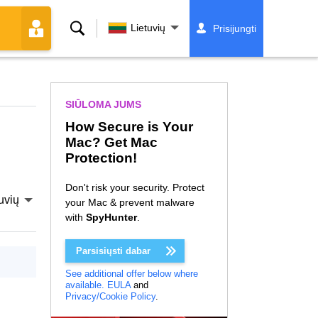
Paieška
Lietuvių
Prisijungti
SIŪLOMA JUMS
How Secure is Your
Mac? Get Mac
Protection!
Don't risk your security. Protect
uvių
your Mac & prevent malware
with
SpyHunter
.
Parsisiųsti dabar
See additional offer below where
available.
EULA
and
Privacy/Cookie Policy
.