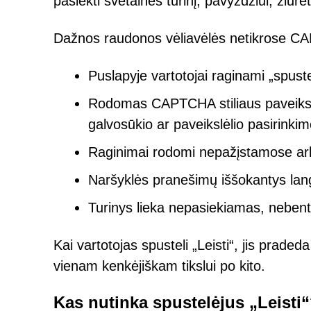
pasiekti svetainės turinį, pavyzdžiui, žiūr
Dažnos raudonos vėliavėlės netikrose C
Puslapyje vartotojai raginami „spuste
Rodomas CAPTCHA stiliaus paveikslėli
galvosūkio ar paveikslėlio pasirinkim
Raginimai rodomi nepažįstamose arb
Naršyklės pranešimų iššokantys langa
Turinys lieka nepasiekiamas, nebent
Kai vartotojas spusteli „Leisti“, jis prade
vienam kenkėjiškam tikslui po kito.
Kas nutinka spustelėjus „Leisti