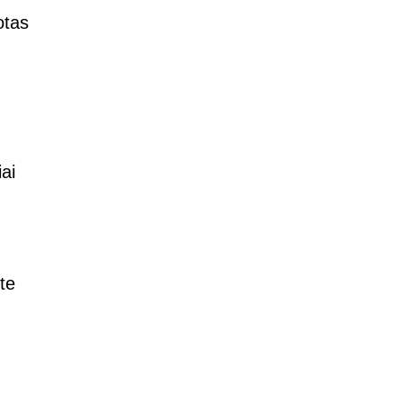
otas
ai
te