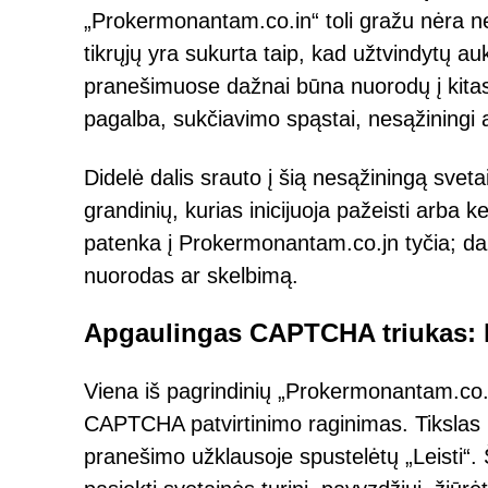
„Prokermonantam.co.in“ toli gražu nėra ne
tikrųjų yra sukurta taip, kad užtvindytų 
pranešimuose dažnai būna nuorodų į kitas
pagalba, sukčiavimo spąstai, nesąžiningi at
Didelė dalis srauto į šią nesąžiningą sve
grandinių, kurias inicijuoja pažeisti arba ke
patenka į Prokermonantam.co.jn tyčia; dažn
nuorodas ar skelbimą.
Apgaulingas CAPTCHA triukas: k
Viena iš pagrindinių „Prokermonantam.co.i
CAPTCHA patvirtinimo raginimas. Tikslas p
pranešimo užklausoje spustelėtų „Leisti“.