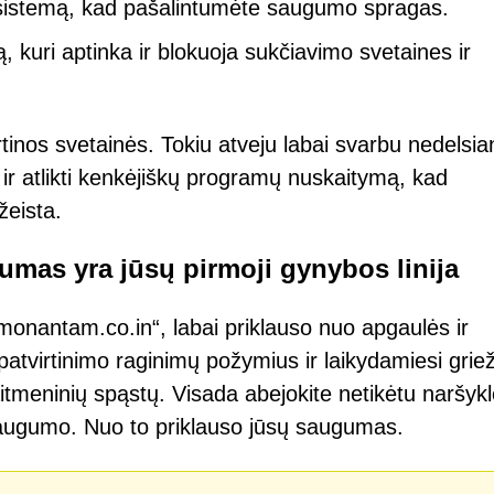
r sistemą, kad pašalintumėte saugumo spragas.
kuri aptinka ir blokuoja sukčiavimo svetaines ir
rtinos svetainės. Tokiu atveju labai svarbu nedelsia
ir atlikti kenkėjiškų programų nuskaitymą, kad
žeista.
mas yra jūsų pirmoji gynybos linija
monantam.co.in“, labai priklauso nuo apgaulės ir
atvirtinimo raginimų požymius ir laikydamiesi grie
itmeninių spąstų. Visada abejokite netikėtu naršyk
io saugumo. Nuo to priklauso jūsų saugumas.