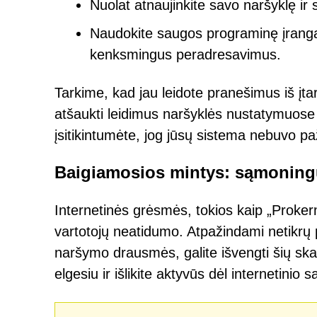
Nuolat atnaujinkite savo naršyklę i
Naudokite saugos programinę įrangą, 
kenksmingus peradresavimus.
Tarkime, kad jau leidote pranešimus iš įta
atšaukti leidimus naršyklės nustatymuose 
įsitikintumėte, jog jūsų sistema nebuvo pa
Baigiamosios mintys: sąmoningu
Internetinės grėsmės, tokios kaip „Proker
vartotojų neatidumo. Atpažindami netikrų p
naršymo drausmės, galite išvengti šių ska
elgesiu ir išlikite aktyvūs dėl internetin