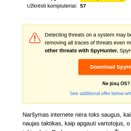
Užkrėsti kompiuteriai:
57
Detecting threats on a system may be
removing all traces of threats even 
other threats with SpyHunter.
SpyHu
Download SpyHu
Ne jūsų OS?
See additional offer below wh
Naršymas internete nėra toks saugus, kaip g
naujas taktikas, kaip apgauti vartotojus, 