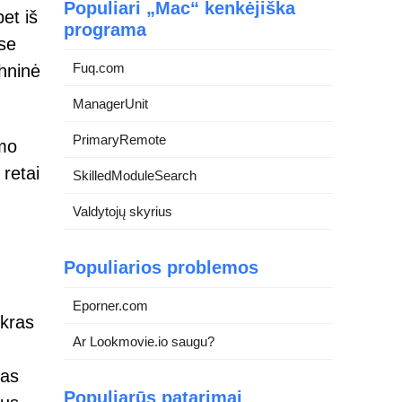
Populiari „Mac“ kenkėjiška
et iš
programa
se
Fuq.com
hninė
ManagerUnit
PrimaryRemote
imo
 retai
SkilledModuleSearch
Valdytojų skyrius
Populiarios problemos
Eporner.com
ikras
Ar Lookmovie.io saugu?
mas
Populiarūs patarimai