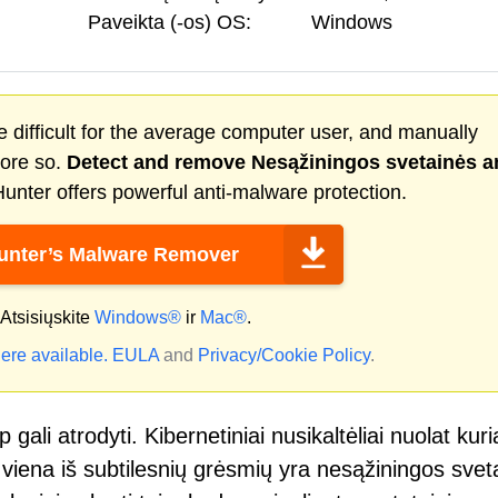
Paveikta (-os) OS:
Windows
 difficult for the average computer user, and manually
more so.
Detect and remove
Nesąžiningos svetainės
a
nter offers powerful anti-malware protection.
nter’s Malware Remover
Atsisiųskite
Windows®
ir
Mac®
.
ere available.
EULA
and
Privacy/Cookie Policy
.
ali atrodyti. Kibernetiniai nusikaltėliai nuolat kuri
o viena iš subtilesnių grėsmių yra nesąžiningos svet