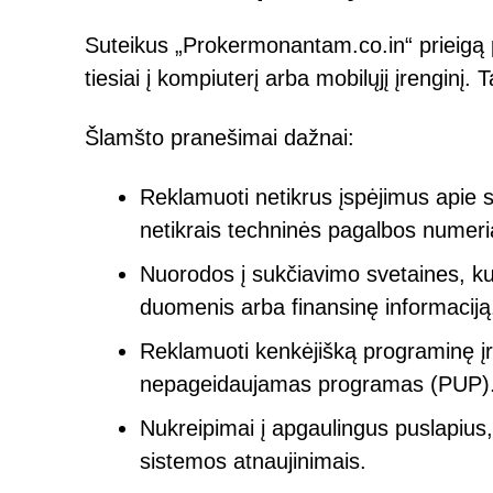
Suteikus „Prokermonantam.co.in“ prieigą p
tiesiai į kompiuterį arba mobilųjį įrenginį. 
Šlamšto pranešimai dažnai:
Reklamuoti netikrus įspėjimus apie 
netikrais techninės pagalbos numeri
Nuorodos į sukčiavimo svetaines, ku
duomenis arba finansinę informaciją
Reklamuoti kenkėjišką programinę įra
nepageidaujamas programas (PUP)
Nukreipimai į apgaulingus puslapius
sistemos atnaujinimais.