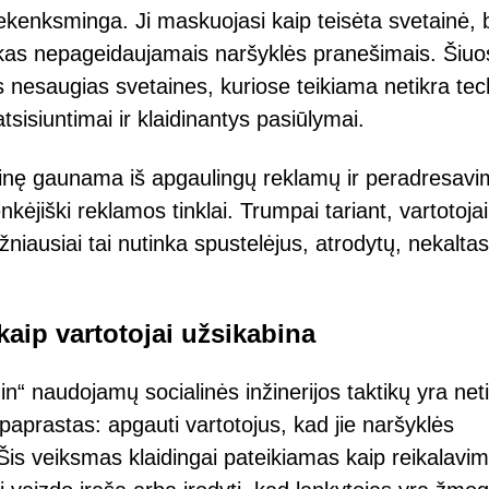
kenksminga. Ji maskuojasi kaip teisėta svetainė, b
aukas nepageidaujamais naršyklės pranešimais. Šiuo
 nesaugias svetaines, kuriose teikiama netikra tec
sisiuntimai ir klaidinantys pasiūlymai.
tainę gaunama iš apgaulingų reklamų ir peradresav
nkėjiški reklamos tinklai. Trumpai tariant, vartotojai
iausiai tai nutinka spustelėjus, atrodytų, nekaltas
aip vartotojai užsikabina
n“ naudojamų socialinės inžinerijos taktikų yra net
aprastas: apgauti vartotojus, kad jie naršyklės
 Šis veiksmas klaidingai pateikiamas kaip reikalavi