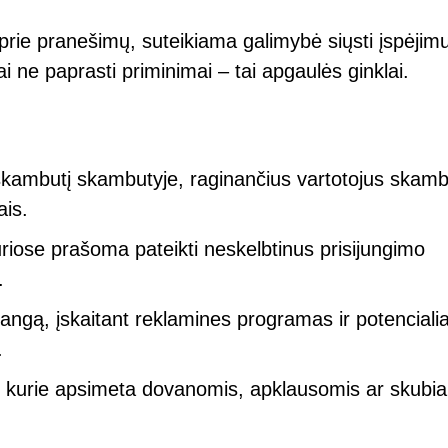
rie pranešimų, suteikiama galimybė siųsti įspėjim
Tai ne paprasti priminimai – tai apgaulės ginklai.
skambutį skambutyje, raginančius vartotojus skambi
ais.
riose prašoma pateikti neskelbtinus prisijungimo
.
ngą, įskaitant reklamines programas ir potencialia
.
, kurie apsimeta dovanomis, apklausomis ar skubia