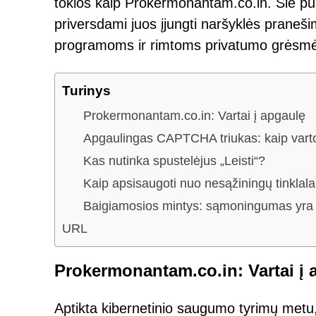
tokios kaip Prokermonantam.co.in. Šie pusl
priversdami juos įjungti naršyklės praneši
programoms ir rimtoms privatumo grėsm
Turinys
Prokermonantam.co.in: Vartai į apgaulę
Apgaulingas CAPTCHA triukas: kaip varto
Kas nutinka spustelėjus „Leisti“?
Kaip apsisaugoti nuo nesąžiningų tinklala
Baigiamosios mintys: sąmoningumas yra jū
URL
Prokermonantam.co.in: Vartai į 
Aptikta kibernetinio saugumo tyrimų metu, 