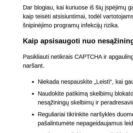
Dar blogiau, kai kuriuose iš šių įspėjimų
kaip teisėti atsisiuntimai, todėl vartotoja
šnipinėjimo programų infekcijų rizika.
Kaip apsisaugoti nuo nesąžining
Pasikliauti netikrais CAPTCHA ir apgauling
naršant.
Niekada nespauskite „Leisti“, kai ga
Naudokite patikimą skelbimų blokato
nesąžiningų skelbimų ir peradresavi
Reguliariai tikrinkite naršyklės duom
pašalintumėte nepageidaujamus lei