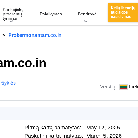
Kelių licencijų
Kenkėjiškų
nuolaidos
programų
Palaikymas
Bendrovė
pasiūlymas
tyrimas
Prokermonantam.co.in
m.co.in
ršyklės
Versti į:
Liet
Pirmą kartą pamatytas:
May 12, 2025
Paskutinį kartą matytas:
March 5, 2026