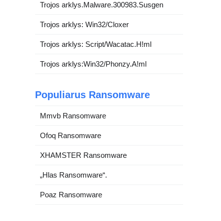
Trojos arklys.Malware.300983.Susgen
Trojos arklys: Win32/Cloxer
Trojos arklys: Script/Wacatac.H!ml
Trojos arklys:Win32/Phonzy.A!ml
Populiarus Ransomware
Mmvb Ransomware
Ofoq Ransomware
XHAMSTER Ransomware
„Hlas Ransomware“.
Poaz Ransomware