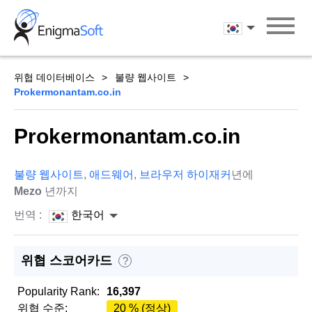
Skip
to
한국어
content
위협 데이터베이스
불량 웹사이트
Prokermonantam.co.in
Prokermonantam.co.in
불량 웹사이트
,
애드웨어
,
브라우저 하이재커
년에
Mezo
년까지
번역 :
한국어
위협 스코어카드
?
Popularity Rank:
16,397
위협 수준:
20 % (정상)