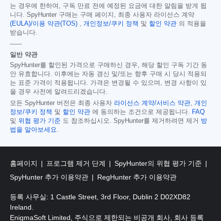
는 경우에 한하며, 구독 만료 전에 예정된 요금에 대한 알림을 받게 됩
니다. SpyHunter 구매는 구매 페이지, 최종 사용자 라이선스 계약
(EULA)/이용 약관(TOS)
,
개인정보/쿠키 정책
및
할인 약관
의 적용을
받습니다.
------
일반 약관
SpyHunter를 할인된 가격으로 구매하신 경우, 해당 할인 구독 기간 동
안 유효합니다. 이후에는 자동 갱신 및/또는 향후 구매 시 당시 적용되
는 표준 가격이 적용됩니다. 가격은 변경될 수 있으며, 변경 사항이 있
을 경우 사전에 알려드리겠습니다.
모든 SpyHunter 버전은 최종 사용자
라이선스 계약/서비스 약관
,
개인
정보/쿠키 정책
및
할인 약관
에 동의하는 조건으로 제공됩니다.
FAQ
및
위협 평가 기준
도 참조하십시오. SpyHunter를 제거하려면 제거
방
법을 알아보세요
.
홈페이지
프로그램 제거 단계
SpyHunter의 위협 평가 기준
SpyHunter 추가 이용약관
RegHunter 추가 이용약관
등록 사무실: 1 Castle Street, 3rd Floor, Dublin 2 D02XD82
Ireland.
EnigmaSoft Limited, 주식으로 제한되는 비공개 회사, 회사 등록