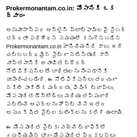
Prokermonantam.co.in: మోసానికి ఒక
ద్వారం
అనుమానాస్పద ఆన్‌లైన్ ప్లాట్‌ఫామ్‌లపై సైబర్
భద్రతా పరిశోధన సమయంలో కనుగొనబడిన
Prokermonantam.co.in హానిచేయనిది కాదు. ఇది
చట్టబద్ధమైన సైట్‌గా నటిస్తుంది కానీ
వాస్తవానికి అవాంఛిత బ్రౌజర్
నోటిఫికేషన్‌లతో బాధితులను నింపడానికి
రూపొందించబడింది. ఈ నోటిఫికేషన్‌లు తరచుగా
నకిలీ సాంకేతిక మద్దతు, ఫిషింగ్ ట్రాప్‌లు,
మోసపూరిత డౌన్‌లోడ్‌లు మరియు తప్పుదారి
పట్టించే ఆఫర్‌లను హోస్ట్ చేసే ఇతర
అసురక్షిత సైట్‌లకు లింక్‌లను కలిగి ఉంటాయి.
ఈ మోసపూరిత సైట్‌కు వచ్చే ట్రాఫిక్‌లో
గణనీయమైన భాగం మోసపూరిత ప్రకటనలు