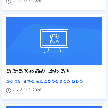
ఏప్రిల్ 3, 2026
స్నాపీక్లయింట్ మాల్వేర్
మాల్వేర్
,
రిమోట్ అడ్మినిస్ట్రేషన్ టూల్స్
ఏప్రిల్ 9, 2026