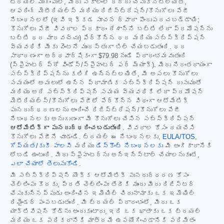
ట్రయల్ ముగింపులో, మీరు సకాలంలో రద్దు చేసుకోనట్లయితే,
ఆఫరింగ్ మెటీరియల్స్ మరియు రిజిస్ట్రేషన్/కొనుగోలు పేజీ
నిబంధనలలో (ఇవి ఇక్కడ సూచన ద్వారా పొందుపరచబడ్డాయి;
కొనుగోలు పేజీ వివరాల ప్రకారం దేశాన్ని బట్టి లేదా ప్రమోషన్‌ను
బట్టి ధర మారవచ్చు) పేర్కొన్న ధర మరియు సబ్‌స్క్రిప్షన్
వ్యవధికి మీకు వెంటనే ముందస్తుగా బిల్ చేయబడుతుంది. ధర
సాధారణంగా అర్ధవార్షికంగా
$79.98
నుండి ప్రారంభమవుతుంది
(స్పైహంటర్ ప్రో విండోస్/స్పైహంటర్ ఫర్ మ్యాక్). మీరు నిరంతరాయంగా
సబ్‌స్క్రిప్షన్‌ను కలిగి ఉన్నట్లయితే, మీ అసలు కొనుగోలు
సమయంలో అమలులో ఉన్న ప్రామాణిక సబ్‌స్క్రిప్షన్ రుసుముతో
మరియు అదే సబ్‌స్క్రిప్షన్ సమయ వ్యవధికి లేదా ప్రమోషన్
మెటీరియల్స్/కొనుగోలు పేజీలో పేర్కొన్న విధంగా ఆటోమేటిక్
పునరుద్ధరణలను అందించే రిజిస్ట్రేషన్/కొనుగోలు పేజీ
నిబంధనలకు అనుగుణంగా మీ కొనుగోలు చేసిన సబ్‌స్క్రిప్షన్
ఆటోమేటిక్‌గా పునరుద్ధరించబడుతుంది
. వివరాల కోసం దయచేసి
కొనుగోలు పేజీని చూడండి. ట్రయల్ ఈ నిబంధనలకు,
EULA/TOS
,
గోప్యత/కుకీ పాలసీ
మరియు
డిస్కౌంట్ నిబంధనలకు
మీ అంగీకారానికి
లోబడి ఉంటుంది. మీరు స్పైహంటర్‌ను అన్‌ఇన్‌స్టాల్ చేయాలనుకుంటే,
ఎలా చేయాలో తెలుసుకోండి
.
మీ సబ్‌స్క్రిప్షన్ యొక్క ఆటోమేటిక్ పునరుద్ధరణ కోసం
చెల్లింపు కొరకు, ప్రతి చెల్లింపు తేదీకి ముందు మీరు రిజిస్టర్
చేసుకున్నప్పుడు అందించిన ఇమెయిల్ చిరునామాకు ఒక ఇమెయిల్
రిమైండర్ పంపబడుతుంది. మీ ట్రయల్ ప్రారంభంలో, మీరు ఒక
యాక్టివేషన్ కోడ్‌ను అందుకుంటారు, ఇది ఒక ఖాతాకు ఒక ట్రయల్
మరియు ఒక పరికరానికి మాత్రమే ఉపయోగించడానికి పరిమితం