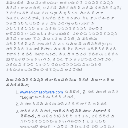
చేయబడింది. మీరు నిరంతరాయంగా, అంతరాయం లేని సబ్‌స్క్రిప్షన్
వినియోగదారు అయితే, ఆఫరింగ్ మెటీరియల్స్ మరియు రిజిస్ట్రేషన్/
కొనుగోలు పేజీ నిబంధనలకు (ఇవి ఇక్కడ సూచన ద్వారా
పొందుపరచబడ్డాయి; కొనుగోలు పేజీ వివరాల ప్రకారం దేశం లేదా
ప్రమోషన్‌ను బట్టి ధర మారవచ్చు) అనుగుణంగా మీ
సబ్‌స్క్రిప్షన్ ధర మరియు సబ్‌స్క్రిప్షన్ కాలానికి
ఆటోమేటిక్‌గా పునరుద్ధరించబడుతుంది. చెల్లింపు సబ్‌స్క్రిప్షన్
వినియోగదారుల కోసం, మీరు రద్దు చేస్తే, మీ చెల్లింపు
సబ్‌స్క్రిప్షన్ కాలం ముగిసే వరకు మీరు మీ ఉత్పత్తి(ల)కు
యాక్సెస్‌ను కొనసాగిస్తారు. మీరు మీ ప్రస్తుత సబ్‌స్క్రిప్షన్
కాలానికి రీఫండ్ పొందాలనుకుంటే, మీరు మీ ఇటీవలి కొనుగోలు జరిగిన
30 రోజులలోపు రద్దు చేసి, రీఫండ్ కోసం దరఖాస్తు చేసుకోవాలి,
మరియు మీ రీఫండ్ ప్రాసెస్ చేయబడినప్పుడు మీరు పూర్తి
కార్యాచరణను పొందడం తక్షణమే ఆగిపోతుంది.
మీరు సబ్‌స్క్రిప్షన్ లేదా ట్రయల్‌ను ఈ క్రింది విధంగా రద్దు
చేసుకోవచ్చు:
www.enigmasoftware.com
కు వెళ్లి, పై కుడి మూలలో ఉన్న
"Login"
బటన్‌ను క్లిక్ చేయండి.
మీ యూజర్‌నేమ్ మరియు పాస్‌వర్డ్‌తో లాగిన్ అవ్వండి.
నావిగేషన్ మెనూలో,
"ఆర్డర్/లైసెన్సులు" విభాగానికి
వెళ్లండి.
మీ ఆర్డర్/లైసెన్స్ పక్కన, వర్తిస్తే మీ
సబ్‌స్క్రిప్షన్‌ను రద్దు చేయడానికి ఒక బటన్
అందుబాటులో ఉంటుంది. గమనిక: మీకు ఒకటి కంటే ఎక్కువ