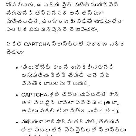
మోసగించడం. ఈ చర్య సైట్ కంటెంట్‌ను యాక్సెస్
చేయడానికి తప్పనిసరి అని తప్పుగా
సూచించబడింది, ఉదాహరణకు వీడియో చూడటం లేదా
సందర్శకుడు మనిషేనని నిరూపించడం.
నకిలీ CAPTCHA ప్రాంప్ట్‌లలో సాధారణ ఎర్ర
జెండాలు:
'మీరు రోబోట్ కాదని ధృవీకరించడానికి
అనుమతించు క్లిక్ చేయండి' అని పేజీ
వినియోగదారులను కోరుతుంది.
CAPTCHA-శైలి చిత్రం చూపబడింది కానీ
అది నిజమైన దానిలా పనిచేయదు (ఉదా.,
అసలు పజిల్ లేదా చిత్ర ఎంపిక లేదు).
ముఖ్యంగా దారిమార్పు తర్వాత, తెలియని
లేదా సంబంధం లేని వెబ్‌సైట్‌లలో ప్రాంప్ట్‌లు