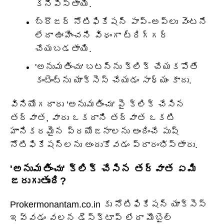
కనిపిస్తాయి.
బ్రౌజర్ నోటిఫికేషన్ పాప్-అప్‌లు వెంటనే
లేదా ఊహించని విధంగా ట్రిగ్గర్
చేయబడతాయి.
'అనుమతించు' బటన్‌ను క్లిక్ చేయకపోతే
కంటెంట్‌ను యాక్సెస్ చేయడం సాధ్యం కాదు.
వినియోగదారు 'అనుమతించు' పై క్లిక్ చేసిన
తర్వాత, వారు ఒకదాని తర్వాత ఒకటి
హానికరమైన ప్రయోజనాలను అందించే పుష్
నోటిఫికేషన్‌లను అందుకోవడం ప్రారంభిస్తారు.
'అనుమతించు' క్లిక్ చేసిన తర్వాత ఏమి
జరుగుతుంది?
Prokermonantam.co.in కు నోటిఫికేషన్ యాక్సెస్
ఇవ్వడం వలన డెస్క్‌టాప్ లేదా మొబైల్