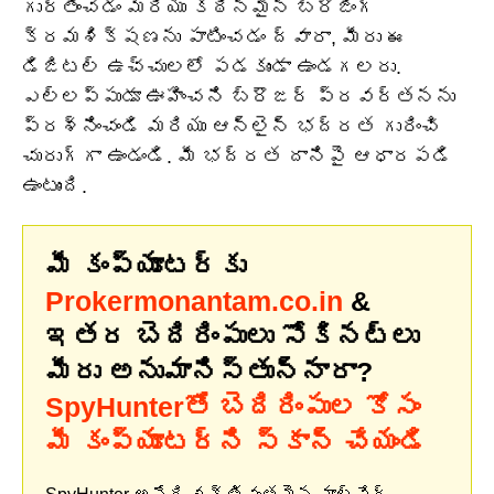
గుర్తించడం మరియు కఠినమైన బ్రౌజింగ్
క్రమశిక్షణను పాటించడం ద్వారా, మీరు ఈ
డిజిటల్ ఉచ్చులలో పడకుండా ఉండగలరు.
ఎల్లప్పుడూ ఊహించని బ్రౌజర్ ప్రవర్తనను
ప్రశ్నించండి మరియు ఆన్‌లైన్ భద్రత గురించి
చురుగ్గా ఉండండి. మీ భద్రత దానిపై ఆధారపడి
ఉంటుంది.
మీ కంప్యూటర్‌కు
Prokermonantam.co.in
&
ఇతర బెదిరింపులు సోకినట్లు
మీరు అనుమానిస్తున్నారా?
SpyHunterతో బెదిరింపుల కోసం
మీ కంప్యూటర్‌ని స్కాన్ చేయండి