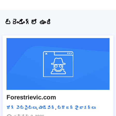
ట్రెండింగ్‌లో ఉంది
Forestrievic.com
రోగ్ వెబ్‌సైట్‌లు
,
యాడ్వేర్
,
బ్రౌజర్ హైజాకర్లు