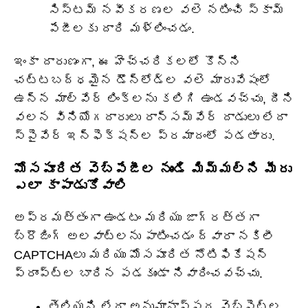
సిస్టమ్ నవీకరణల వలె నటించి స్కామ్
పేజీలకు దారి మళ్లించడం.
ఇంకా దారుణంగా, ఈ హెచ్చరికలలో కొన్ని
చట్టబద్ధమైన డౌన్‌లోడ్‌ల వలె మారువేషంలో
ఉన్న మాల్వేర్ లింక్‌లను కలిగి ఉండవచ్చు, దీని
వలన వినియోగదారులు రాన్సమ్‌వేర్ దాడులు లేదా
స్పైవేర్ ఇన్‌ఫెక్షన్ల ప్రమాదంలో పడతారు.
మోసపూరిత వెబ్‌పేజీల నుండి మిమ్మల్ని మీరు
ఎలా కాపాడుకోవాలి
అప్రమత్తంగా ఉండటం మరియు జాగ్రత్తగా
బ్రౌజింగ్ అలవాట్లను పాటించడం ద్వారా నకిలీ
CAPTCHAలు మరియు మోసపూరిత నోటిఫికేషన్
ప్రాంప్ట్‌ల బారిన పడకుండా నివారించవచ్చు.
తెలియని లేదా అనుమానాస్పద వెబ్‌సైట్‌ల