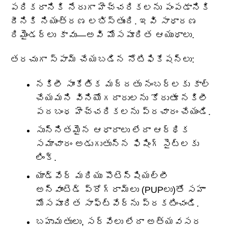
పరికరానికి నేరుగా హెచ్చరికలను పంపడానికి
దీనికి నియంత్రణ లభిస్తుంది. ఇవి సాధారణ
రిమైండర్‌లు కావు—అవి మోసపూరిత ఆయుధాలు.
తరచుగా స్పామ్ చేయబడిన నోటిఫికేషన్‌లు:
నకిలీ సాంకేతిక మద్దతు నంబర్లకు కాల్
చేయమని వినియోగదారులను కోరుతూ నకిలీ
పదబంధ హెచ్చరికలను ప్రచారం చేయండి.
సున్నితమైన ఆధారాలు లేదా ఆర్థిక
సమాచారం అడుగుతున్న ఫిషింగ్ సైట్‌లకు
లింక్.
యాడ్‌వేర్ మరియు పొటెన్షియల్లీ
అన్‌వాంటెడ్ ప్రోగ్రామ్‌లు (PUPలు)తో సహా
మోసపూరిత సాఫ్ట్‌వేర్‌ను ప్రకటించండి.
బహుమతులు, సర్వేలు లేదా అత్యవసర