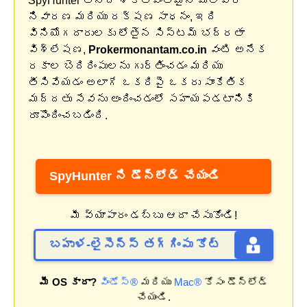
SpyHunter అనేది శక్తివంతమైన మాల్వేర్
నివారణ మరియు రక్షణ సాధనం, ఇది
వినియోగదారులకు లోతైన సిస్టమ్ భద్రతా
విశ్లేషణ,
Prokermonantam.co.in
వంటి అనేక
రకాల బెదిరింపులను గుర్తించడం మరియు
తీసివేయడం అలాగే ఒకరిపై ఒకరు సాంకేతిక
మద్దతు సేవను అందించడంలో సహాయపడటానికి
రూపొందించబడింది.
SpyHunter ని డౌన్‌లోడ్ చేయండి
మీ వ్యాపారం డబ్బు ఆదా చేసుకోండి!
బహుళ-లైసెన్స్ తగ్గింపు కోట్
మీ OS కాదా?
విండోస్®
మరియు
Mac®
కోసం డౌన్‌లోడ్
చేయండి.