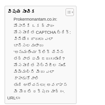
విషయ సూచిక
Prokermonantam.co.in:
మోసానికి ఒక ద్వారం
మోసపూరిత CAPTCHA ట్రిక్:
వినియోగదారులు ఎలా
బానిసలవుతారు
‘అనుమతించు’ క్లిక్ చేసిన
తర్వాత ఏమి జరుగుతుంది?
మోసపూరిత వెబ్‌పేజీల నుండి
మిమ్మల్ని మీరు ఎలా
కాపాడుకోవాలి
తుది ఆలోచనలు: అవగాహన
మీ మొదటి రక్షణ మార్గం.
URLలు