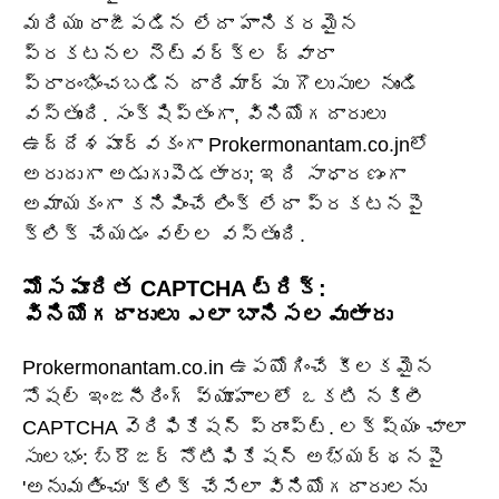
మరియు రాజీపడిన లేదా హానికరమైన
ప్రకటనల నెట్‌వర్క్‌ల ద్వారా
ప్రారంభించబడిన దారిమార్పు గొలుసుల నుండి
వస్తుంది. సంక్షిప్తంగా, వినియోగదారులు
ఉద్దేశపూర్వకంగా Prokermonantam.co.jnలో
అరుదుగా అడుగుపెడతారు; ఇది సాధారణంగా
అమాయకంగా కనిపించే లింక్ లేదా ప్రకటనపై
క్లిక్ చేయడం వల్ల వస్తుంది.
మోసపూరిత CAPTCHA ట్రిక్:
వినియోగదారులు ఎలా బానిసలవుతారు
Prokermonantam.co.in ఉపయోగించే కీలకమైన
సోషల్ ఇంజనీరింగ్ వ్యూహాలలో ఒకటి నకిలీ
CAPTCHA వెరిఫికేషన్ ప్రాంప్ట్. లక్ష్యం చాలా
సులభం: బ్రౌజర్ నోటిఫికేషన్ అభ్యర్థనపై
'అనుమతించు' క్లిక్ చేసేలా వినియోగదారులను