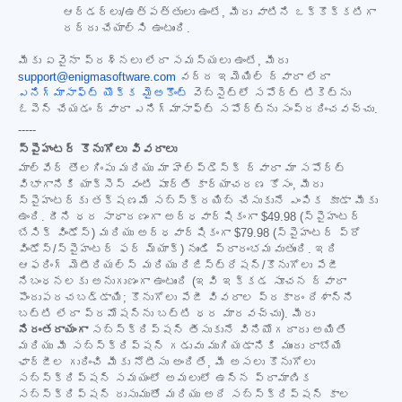
ఆర్డర్‌లు/ఉత్పత్తులు ఉంటే, మీరు వాటిని ఒక్కొక్కటిగా
రద్దు చేయాల్సి ఉంటుంది.
మీకు ఏవైనా ప్రశ్నలు లేదా సమస్యలు ఉంటే, మీరు
support@enigmasoftware.com
వద్ద ఇమెయిల్ ద్వారా లేదా
ఎనిగ్మాసాఫ్ట్ యొక్క మైఅకౌంట్
వెబ్‌సైట్‌లో సపోర్ట్ టికెట్‌ను
ఓపెన్ చేయడం ద్వారా ఎనిగ్మాసాఫ్ట్ సపోర్ట్‌ను సంప్రదించవచ్చు.
-----
స్పైహంటర్ కొనుగోలు వివరాలు
మాల్‌వేర్ తొలగింపు మరియు మా హెల్ప్‌డెస్క్ ద్వారా మా సపోర్ట్
విభాగానికి యాక్సెస్ వంటి పూర్తి కార్యాచరణ కోసం, మీరు
స్పైహంటర్‌కు తక్షణమే సబ్‌స్క్రయిబ్ చేసుకునే ఎంపిక కూడా మీకు
ఉంది. దీని ధర సాధారణంగా అర్ధవార్షికంగా
$49.98
(స్పైహంటర్
బేసిక్ విండోస్) మరియు అర్ధవార్షికంగా
$79.98
(స్పైహంటర్ ప్రో
విండోస్/స్పైహంటర్ ఫర్ మ్యాక్) నుండి ప్రారంభమవుతుంది. ఇది
ఆఫరింగ్ మెటీరియల్స్ మరియు రిజిస్ట్రేషన్/కొనుగోలు పేజీ
నిబంధనలకు అనుగుణంగా ఉంటుంది (ఇవి ఇక్కడ సూచన ద్వారా
పొందుపరచబడ్డాయి; కొనుగోలు పేజీ వివరాల ప్రకారం దేశాన్ని
బట్టి లేదా ప్రమోషన్‌ను బట్టి ధర మారవచ్చు). మీరు
నిరంతరాయంగా
సబ్‌స్క్రిప్షన్ తీసుకునే వినియోగదారు అయితే
మరియు మీ సబ్‌స్క్రిప్షన్ గడువు ముగియడానికి ముందు రాబోయే
ఛార్జీల గురించి మీకు నోటీసు అందితే, మీ అసలు కొనుగోలు
సబ్‌స్క్రిప్షన్ సమయంలో అమలులో ఉన్న ప్రామాణిక
సబ్‌స్క్రిప్షన్ రుసుముతో మరియు అదే సబ్‌స్క్రిప్షన్ కాల