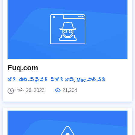
Fuq.com
రోగ్ యాంటీ-స్పైవేర్ ప్రోగ్రామ్
,
Mac మాల్వేర్
జూన్ 26, 2023
21,204