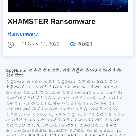
XHAMSTER Ransomware
Ransomware
అక్టోబర్ 11, 2022
20,693
SpyHunter ఉచిత ట్రయల్: ముఖ్యమైన నిబంధనలు మరియు
షరతులు
స్పైహంటర్ ట్రయల్ అనేది స్పైహంటర్ ప్రో లేదా మ్యాక్ కోసం
స్పైహంటర్ కొరకు ఉద్దేశించబడింది మరియు ఒకేసారి 7-రోజుల
ట్రయల్ వ్యవధి కోసం బహుళ పరికరాలను (ప్రచార సామగ్రి/
కొనుగోలు పేజీలో పేర్కొన్న విధంగా) కలిగి ఉంటుంది. ఇది సమగ్ర
మాల్వేర్ గుర్తింపు మరియు తొలగింపు కార్యాచరణను, మాల్వేర్
ముప్పుల నుండి మీ సిస్టమ్‌ను చురుకుగా రక్షించడానికి అధిక-
పనితీరు గల గార్డులను, మరియు స్పైహంటర్ హెల్ప్‌డెస్క్ ద్వారా
మా సాంకేతిక మద్దతు బృందానికి యాక్సెస్‌ను అందిస్తుంది. ట్రయల్
వ్యవధిలో మీకు ముందుగా ఎటువంటి ఛార్జీ విధించబడదు, అయితే
ట్రయల్‌ను యాక్టివేట్ చేయడానికి క్రెడిట్ కార్డ్ అవసరం. (ఈ