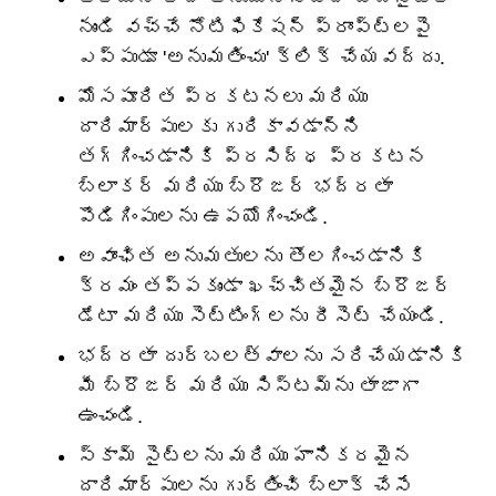
నుండి వచ్చే నోటిఫికేషన్ ప్రాంప్ట్‌లపై
ఎప్పుడూ 'అనుమతించు' క్లిక్ చేయవద్దు.
మోసపూరిత ప్రకటనలు మరియు
దారిమార్పులకు గురికావడాన్ని
తగ్గించడానికి ప్రసిద్ధ ప్రకటన
బ్లాకర్ మరియు బ్రౌజర్ భద్రతా
పొడిగింపులను ఉపయోగించండి.
అవాంఛిత అనుమతులను తొలగించడానికి
క్రమం తప్పకుండా ఖచ్చితమైన బ్రౌజర్
డేటా మరియు సెట్టింగ్‌లను రీసెట్ చేయండి.
భద్రతా దుర్బలత్వాలను సరిచేయడానికి
మీ బ్రౌజర్ మరియు సిస్టమ్‌ను తాజాగా
ఉంచండి.
స్కామ్ సైట్‌లను మరియు హానికరమైన
దారిమార్పులను గుర్తించి బ్లాక్ చేసే