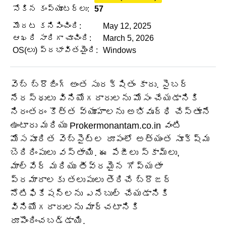
సోకిన కంప్యూటర్లు:
57
మొదట కనిపించింది:
May 12, 2025
ఆఖరి సారిగా చూచింది:
March 5, 2026
OS(లు) ప్రభావితమైంది:
Windows
వెబ్ బ్రౌజింగ్ అంత సురక్షితం కాదు. సైబర్
నేరస్థులు వినియోగదారులను మోసం చేయడానికి
నిరంతరం కొత్త వ్యూహాలను అభివృద్ధి చేస్తూనే
ఉంటారు మరియు Prokermonantam.co.in వంటి
మోసపూరిత వెబ్‌సైట్‌ల రూపంలో అత్యంత సూక్ష్మ
బెదిరింపులు వస్తాయి. ఈ పేజీలు స్కామ్‌లు,
మాల్వేర్ మరియు తీవ్రమైన గోప్యతా
ప్రమాదాలకు తలుపులు తెరిచే బ్రౌజర్
నోటిఫికేషన్‌లను ఎనేబుల్ చేయడానికి
వినియోగదారులను మార్చటానికి
రూపొందించబడ్డాయి.