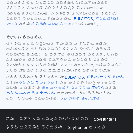
వ్యవధికి లేదా ప్రమోషన్ మెటీరియల్స్/కొనుగోలు పేజీలో
పేర్కొన్న విధంగా మీ సబ్‌స్క్రిప్షన్ స్వయంచాలకంగా
పునరుద్ధరించబడుతుంది. స్పైహంటర్ కొనుగోలు అనేది కొనుగోలు
పేజీలోని నిబంధనలు మరియు షరతులు,
EULA/TOS
,
గోప్యత/కుకీ
పాలసీ
మరియు
డిస్కౌంట్ నిబంధనలకు
లోబడి ఉంటుంది.
-----
సాధారణ నిబంధనలు
తగ్గింపు ధరకు స్పైహంటర్ కోసం చేసే ఏ కొనుగోలు అయినా,
అందించబడిన తగ్గింపు సబ్‌స్క్రిప్షన్ కాలానికి మాత్రమే
చెల్లుబాటు అవుతుంది. ఆ తర్వాత, ఆటోమేటిక్ పునరుద్ధరణలు
మరియు/లేదా భవిష్యత్ కొనుగోళ్లకు అప్పటికి వర్తించే
ప్రామాణిక ధర వర్తిస్తుంది. ధరలు మారవచ్చు, అయినప్పటికీ
ధరల మార్పుల గురించి మేము మీకు ముందుగానే తెలియజేస్తాము.
అన్ని స్పైహంటర్ వెర్షన్‌లు మా
EULA/TOS
,
గోప్యతా/కుకీ విధానం
మరియు
తగ్గింపు నిబంధనలకు
మీరు అంగీకరించడంపై ఆధారపడి
ఉంటాయి. దయచేసి మా
తరచుగా అడిగే ప్రశ్నలు (FAQs)
మరియు
ముప్పు అంచనా ప్రమాణాలను
కూడా చూడండి. మీరు స్పైహంటర్‌ను
అన్‌ఇన్‌స్టాల్ చేయాలనుకుంటే,
ఎలా చేయాలో తెలుసుకోండి
.
హోమ్
ప్రోగ్రామ్ అన్‌ఇన్‌స్టాల్ స్టెప్స్
SpyHunter's
థ్రెట్ అసెస్‌మెంట్ క్రైటీరియా
SpyHunter అదనపు