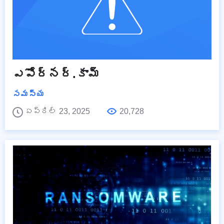
ఎపోర్నర్.కామ్
సమస్య
ఏప్రిల్ 23, 2025
20,728