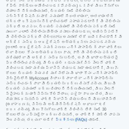
ఆఫర్ కింద ప్రీపెయిడ్ క్రెడిట్ కార్డ్‌లు, డెబిట్ కార్డ్‌లు మరియు
గిఫ్ట్ కార్డ్‌లు ఆమోదించబడకపోవచ్చు.) ఒకవేళ మీరు కొనుగోలు
చేయాలని నిర్ణయించుకుంటే, ట్రయల్ నుండి చెల్లింపు
సబ్‌స్క్రిప్షన్‌కు మారే సమయంలో నిరంతరాయంగా, అంతరాయం లేని
భద్రతా రక్షణను నిర్ధారించడంలో సహాయపడటానికి మీ చెల్లింపు
పద్ధతి అవసరం. ట్రయల్ సమయంలో మీ చెల్లింపు పద్ధతి నుండి
ముందుగా ఎలాంటి చెల్లింపు మొత్తం వసూలు చేయబడదు, అయినప్పటికీ
మీ చెల్లింపు పద్ధతి చెల్లుబాటు అవుతుందో లేదో ధృవీకరించడానికి మీ
ఆర్థిక సంస్థకు ఆథరైజేషన్ అభ్యర్థనలు పంపబడవచ్చు
(అలాంటి ఆథరైజేషన్ సమర్పణలు ఎనిగ్మాసాఫ్ట్ ద్వారా ఛార్జీలు
లేదా ఫీజుల కోసం అభ్యర్థనలు కావు, కానీ మీ చెల్లింపు పద్ధతి
మరియు/లేదా మీ ఆర్థిక సంస్థను బట్టి, అవి మీ ఖాతా లభ్యతపై
ప్రతిబింబించవచ్చు). మీ ట్రయల్ గడువు ముగిసిన వెంటనే ఛార్జీ
విధించబడకుండా మరియు ప్రాసెస్ చేయబడకుండా ఉండటానికి, మీరు 7-
రోజుల ట్రయల్ వ్యవధి ముగిసేలోపు మీ ఖాతా కోసం ఎనిగ్మాసాఫ్ట్
వెబ్‌సైట్‌లోని MyAccount విభాగం ద్వారా లేదా ఎనిగ్మాసాఫ్ట్‌ను
సంప్రదించడం ద్వారా మీ ట్రయల్‌ను రద్దు చేసుకోవచ్చు. మీరు మీ
ట్రయల్ సమయంలో రద్దు చేయాలని నిర్ణయించుకుంటే, మీరు వెంటనే
స్పైహంటర్‌కు యాక్సెస్‌ను కోల్పోతారు. ఏదైనా కారణం చేత, మీరు
చేయకూడదనుకున్న ఛార్జీ ప్రాసెస్ చేయబడిందని మీరు భావిస్తే
(ఉదాహరణకు, సిస్టమ్ అడ్మినిస్ట్రేషన్ ఆధారంగా ఇది
జరగవచ్చు), మీరు కొనుగోలు ఛార్జీ విధించిన తేదీ నుండి 30
రోజులలోపు ఎప్పుడైనా రద్దు చేసుకుని, ఆ ఛార్జీకి పూర్తి వాపసు
పొందవచ్చు. తరచుగా అడిగే
ప్రశ్నలు (FAQs)
చూడండి.