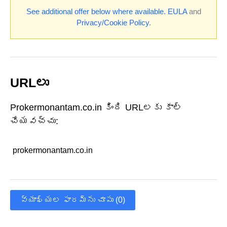
See additional offer below where available.
EULA
and
Privacy/Cookie Policy
.
URLలు
Prokermonantam.co.in కింది URLలకు కాల్
చేయవచ్చు:
prokermonantam.co.in
వ్యాఖ్యల ఫారమ్‌ను చూపు (0)