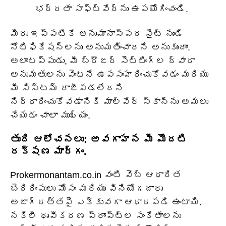
భద్రతా సాఫ్ట్‌వేర్‌ను ఉపయోగించండి.
మీరు ఇప్పటికే అనుమానాస్పద సైట్ నుండి
నోటిఫికేషన్‌లను అనుమతించారని అనుకుందాం.
అలాంటప్పుడు, మీ బ్రౌజర్ సెట్టింగ్‌ల ద్వారా
అనుమతులను వెంటనే ఉపసంహరించుకోవడం మరియు
మీ సిస్టమ్ రాజీపడలేదని
నిర్ధారించుకోవడానికి మాల్వేర్ స్కాన్‌ను అమలు
చేయడం చాలా ముఖ్యం.
తుది ఆలోచనలు: అవగాహన మీ మొదటి
రక్షణ మార్గం.
Prokermonantam.co.in వంటి వెబ్ ఆధారిత
బెదిరింపులు మోసం మరియు వినియోగదారు
అజాగ్రత్తపై ఎక్కువగా ఆధారపడి ఉంటాయి.
నకిలీ ధృవీకరణ ప్రాంప్ట్‌ల సంకేతాలను