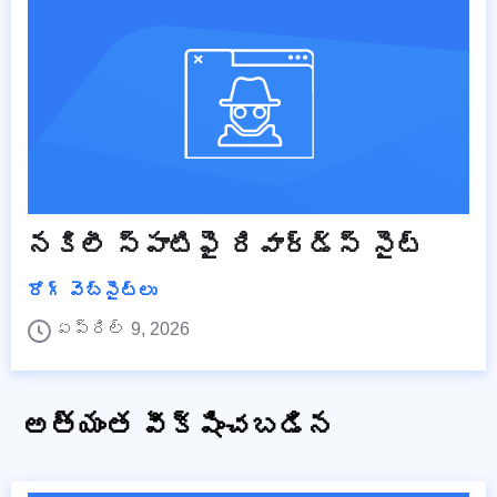
నకిలీ స్పాటిఫై రివార్డ్స్ సైట్
రోగ్ వెబ్‌సైట్‌లు
ఏప్రిల్ 9, 2026
అత్యంత వీక్షించబడిన