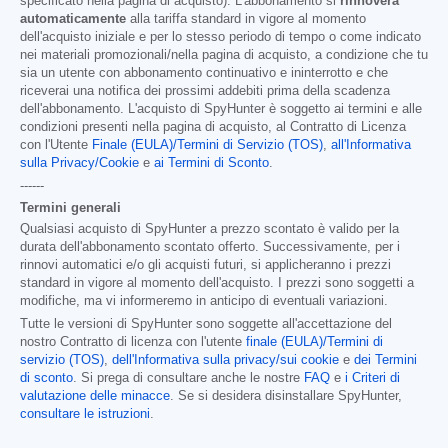
specificato nella pagina di acquisto). L'abbonamento si
rinnoverà
automaticamente
alla tariffa standard in vigore al momento
dell'acquisto iniziale e per lo stesso periodo di tempo o come indicato
nei materiali promozionali/nella pagina di acquisto, a condizione che tu
sia un utente con abbonamento continuativo e ininterrotto e che
riceverai una notifica dei prossimi addebiti prima della scadenza
dell'abbonamento. L'acquisto di SpyHunter è soggetto ai termini e alle
condizioni presenti nella pagina di acquisto, al Contratto di Licenza
con l'Utente
Finale (EULA)/Termini di Servizio (TOS)
,
all'Informativa
sulla Privacy/Cookie
e
ai Termini di Sconto
.
------
Termini generali
Qualsiasi acquisto di SpyHunter a prezzo scontato è valido per la
durata dell'abbonamento scontato offerto. Successivamente, per i
rinnovi automatici e/o gli acquisti futuri, si applicheranno i prezzi
standard in vigore al momento dell'acquisto. I prezzi sono soggetti a
modifiche, ma vi informeremo in anticipo di eventuali variazioni.
Tutte le versioni di SpyHunter sono soggette all'accettazione del
nostro Contratto di licenza con l'utente
finale (EULA)/Termini di
servizio (TOS)
,
dell'Informativa sulla privacy/sui cookie
e
dei Termini
di sconto
. Si prega di consultare anche le nostre
FAQ
e
i Criteri di
valutazione delle minacce
. Se si desidera disinstallare SpyHunter,
consultare le istruzioni
.