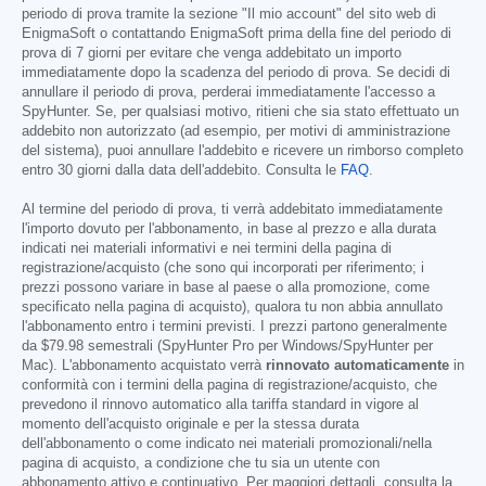
periodo di prova tramite la sezione "Il mio account" del sito web di
EnigmaSoft o contattando EnigmaSoft prima della fine del periodo di
prova di 7 giorni per evitare che venga addebitato un importo
immediatamente dopo la scadenza del periodo di prova. Se decidi di
annullare il periodo di prova, perderai immediatamente l'accesso a
SpyHunter. Se, per qualsiasi motivo, ritieni che sia stato effettuato un
addebito non autorizzato (ad esempio, per motivi di amministrazione
del sistema), puoi annullare l'addebito e ricevere un rimborso completo
entro 30 giorni dalla data dell'addebito. Consulta le
FAQ
.
Al termine del periodo di prova, ti verrà addebitato immediatamente
l'importo dovuto per l'abbonamento, in base al prezzo e alla durata
indicati nei materiali informativi e nei termini della pagina di
registrazione/acquisto (che sono qui incorporati per riferimento; i
prezzi possono variare in base al paese o alla promozione, come
specificato nella pagina di acquisto), qualora tu non abbia annullato
l'abbonamento entro i termini previsti. I prezzi partono generalmente
da
$79.98
semestrali (SpyHunter Pro per Windows/SpyHunter per
Mac). L'abbonamento acquistato verrà
rinnovato automaticamente
in
conformità con i termini della pagina di registrazione/acquisto, che
prevedono il rinnovo automatico alla tariffa standard in vigore al
momento dell'acquisto originale e per la stessa durata
dell'abbonamento o come indicato nei materiali promozionali/nella
pagina di acquisto, a condizione che tu sia un utente con
abbonamento attivo e continuativo. Per maggiori dettagli, consulta la