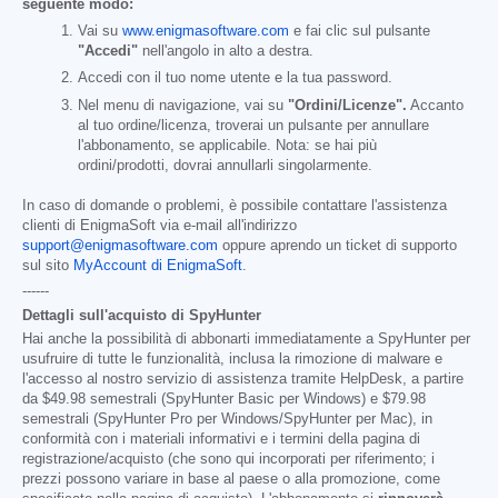
seguente modo:
Vai su
www.enigmasoftware.com
e fai clic sul pulsante
"Accedi"
nell'angolo in alto a destra.
Accedi con il tuo nome utente e la tua password.
Nel menu di navigazione, vai su
"Ordini/Licenze".
Accanto
al tuo ordine/licenza, troverai un pulsante per annullare
l'abbonamento, se applicabile. Nota: se hai più
ordini/prodotti, dovrai annullarli singolarmente.
In caso di domande o problemi, è possibile contattare l'assistenza
clienti di EnigmaSoft via e-mail all'indirizzo
support@enigmasoftware.com
oppure aprendo un ticket di supporto
sul sito
MyAccount di EnigmaSoft
.
------
Dettagli sull'acquisto di SpyHunter
Hai anche la possibilità di abbonarti immediatamente a SpyHunter per
usufruire di tutte le funzionalità, inclusa la rimozione di malware e
l'accesso al nostro servizio di assistenza tramite HelpDesk, a partire
da
$49.98
semestrali (SpyHunter Basic per Windows) e
$79.98
semestrali (SpyHunter Pro per Windows/SpyHunter per Mac), in
conformità con i materiali informativi e i termini della pagina di
registrazione/acquisto (che sono qui incorporati per riferimento; i
prezzi possono variare in base al paese o alla promozione, come