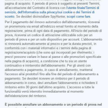
pagina di acquisto. Il periodo di prova è soggetto ai presenti Termini,
all'accettazione del Contratto di licenza con
l'utente finale/Termini di
servizio
,
dell'Informativa sulla privacy/sui cookie
e
dei Termini di
sconto
. Se desideri disinstallare SpyHunter,
scopri come fare
.
Per il pagamento del rinnovo automatico dell'abbonamento, riceverai
un promemoria via email all'indirizzo email fornito al momento della
registrazione, prima di ogni data di pagamento. All'inizio del periodo di
prova, riceverai un codice di attivazione utilizzabile solo per un
periodo di prova e per un solo dispositivo per account. L'abbonamento
si rinnoverà automaticamente al prezzo e per la durata previsti, in
conformità con i materiali informativi e i termini della pagina di
registrazione/acquisto (che sono qui incorporati per riferimento; i
prezzi possono variare in base al paese o alle promozioni specificate
nella pagina di acquisto), a condizione che tu sia un utente
continuativo e ininterrotto dell'abbonamento. Per gli utenti con
abbonamento a pagamento, in caso di annullamento, manterrai
l'accesso al/ai prodotto/i fino alla fine del periodo di abbonamento a
pagamento. Se desideri ricevere un rimborso per il periodo di
abbonamento in corso, devi annullare l'abbonamento e richiedere il
rimborso entro 30 giorni dall'ultimo acquisto. L'accesso a tutte le
funzionalità verrà interrotto immediatamente al momento
dell'elaborazione del rimborso.
È possibile annullare un abbonamento o un periodo di prova nel