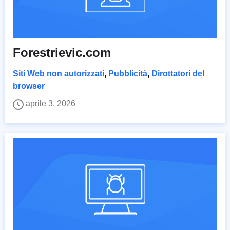
Forestrievic.com
Siti Web non autorizzati
,
Pubblicità
,
Dirottatori del
browser
aprile 3, 2026