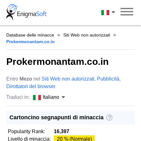
Skip
to
Italiano
content
Database delle minacce
Siti Web non autorizzati
Prokermonantam.co.in
Prokermonantam.co.in
Entro
Mezo
nel
Siti Web non autorizzati
,
Pubblicità
,
Dirottatori del browser
Traduci in:
Italiano
Cartoncino segnapunti di minaccia
?
Popularity Rank:
16,397
Livello di minaccia:
20 % (Normale)