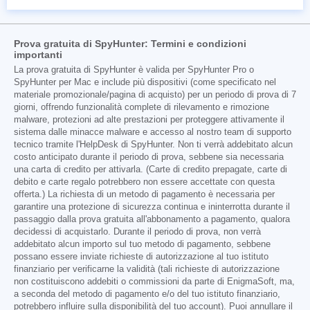
Prova gratuita di SpyHunter: Termini e condizioni
importanti
La prova gratuita di SpyHunter è valida per SpyHunter Pro o
SpyHunter per Mac e include più dispositivi (come specificato nel
materiale promozionale/pagina di acquisto) per un periodo di prova di 7
giorni, offrendo funzionalità complete di rilevamento e rimozione
malware, protezioni ad alte prestazioni per proteggere attivamente il
sistema dalle minacce malware e accesso al nostro team di supporto
tecnico tramite l'HelpDesk di SpyHunter. Non ti verrà addebitato alcun
costo anticipato durante il periodo di prova, sebbene sia necessaria
una carta di credito per attivarla. (Carte di credito prepagate, carte di
debito e carte regalo potrebbero non essere accettate con questa
offerta.) La richiesta di un metodo di pagamento è necessaria per
garantire una protezione di sicurezza continua e ininterrotta durante il
passaggio dalla prova gratuita all'abbonamento a pagamento, qualora
decidessi di acquistarlo. Durante il periodo di prova, non verrà
addebitato alcun importo sul tuo metodo di pagamento, sebbene
possano essere inviate richieste di autorizzazione al tuo istituto
finanziario per verificarne la validità (tali richieste di autorizzazione
non costituiscono addebiti o commissioni da parte di EnigmaSoft, ma,
a seconda del metodo di pagamento e/o del tuo istituto finanziario,
potrebbero influire sulla disponibilità del tuo account). Puoi annullare il