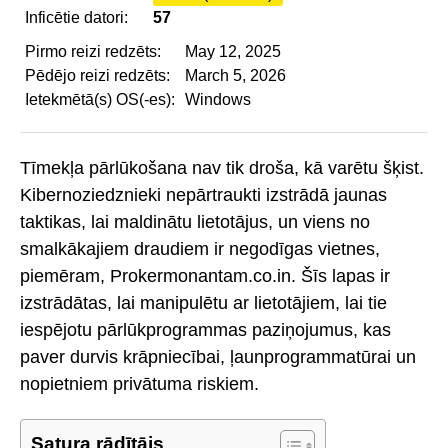
Inficētie datori:
57
Pirmo reizi redzēts:
May 12, 2025
Pēdējo reizi redzēts:
March 5, 2026
Ietekmētā(s) OS(-es):
Windows
Tīmekļa pārlūkošana nav tik droša, kā varētu šķist.
Kibernoziedznieki nepārtraukti izstrādā jaunas
taktikas, lai maldinātu lietotājus, un viens no
smalkākajiem draudiem ir negodīgas vietnes,
piemēram, Prokermonantam.co.in. Šīs lapas ir
izstrādātas, lai manipulētu ar lietotājiem, lai tie
iespējotu pārlūkprogrammas paziņojumus, kas
paver durvis krāpniecībai, ļaunprogrammatūrai un
nopietniem privātuma riskiem.
Satura rādītājs