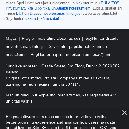
Visas SpyHunter versijas ir pieejamas, ja piekrītat mūsu
EULA/TOS
,
Privātuma/Sīkfailu politikai
un
Atlaižu noteikumiem
. Lūdzu, skatiet arī
mūsu
BUJ
un
Draudu novērtēšanas kritērijus
. Ja vēlaties atinstalēt
SpyHunter,
uzziniet, kā to izdarīt
.
Mājas
Programmas atinstalēšanas soļi
SpyHunter draudu
novērtēšanas kritēriji
SpyHunter papildu noteikumi un
nosacījumi
RegHunter papildu noteikumi un nosacījumi
Juridiskā adrese: 1 Castle Street, 3rd Floor, Dublin 2 D02XD82
Ireland.
EnigmaSoft Limited, Private Company Limited ar akcijām,
uzņēmuma reģistrācijas numurs 597114.
Mac un MacOS ir Apple Inc. preču zīmes, kas reģistrētas ASV
un citās valstīs.
Autortiesības 2016-
2026
. EnigmaSoft Ltd. Visas tiesības
Enigmasoftware.com uses cookies to provide you with a
aizsargātas.
better browsing experience and analyze how users navigate
and utilize the Site. By using this Site or clicking on "OK", you