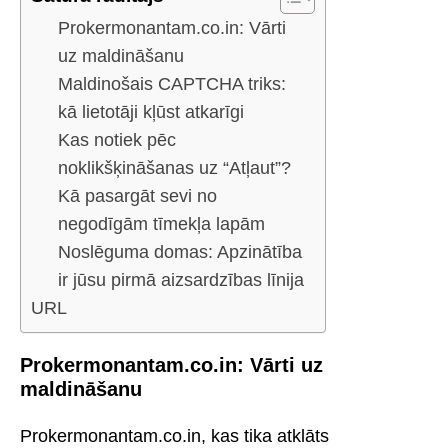
Prokermonantam.co.in: Vārti
uz maldināšanu
Maldinošais CAPTCHA triks:
kā lietotāji kļūst atkarīgi
Kas notiek pēc
noklikšķināšanas uz “Atļaut”?
Kā pasargāt sevi no
negodīgām tīmekļa lapām
Noslēguma domas: Apzinātība
ir jūsu pirmā aizsardzības līnija
URL
Prokermonantam.co.in: Vārti uz
maldināšanu
Prokermonantam.co.in, kas tika atklāts