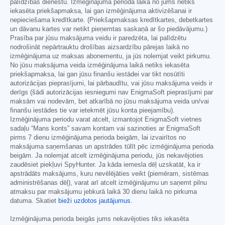
palīdzības dienestu. Izmēģinājuma perioda laikā no jums netiks
iekasēta priekšapmaksa, lai gan izmēģinājuma aktivizēšanai ir
nepieciešama kredītkarte. (Priekšapmaksas kredītkartes, debetkartes
un dāvanu kartes var netikt pieņemtas saskaņā ar šo piedāvājumu.)
Prasība par jūsu maksājuma veidu ir paredzēta, lai palīdzētu
nodrošināt nepārtrauktu drošības aizsardzību pārejas laikā no
izmēģinājuma uz maksas abonementu, ja jūs nolemjat veikt pirkumu.
No jūsu maksājuma veida izmēģinājuma laikā netiks iekasēta
priekšapmaksa, lai gan jūsu finanšu iestādei var tikt nosūtīti
autorizācijas pieprasījumi, lai pārbaudītu, vai jūsu maksājuma veids ir
derīgs (šādi autorizācijas iesniegumi nav EnigmaSoft pieprasījumi par
maksām vai nodevām, bet atkarībā no jūsu maksājuma veida un/vai
finanšu iestādes tie var ietekmēt jūsu konta pieejamību).
Izmēģinājuma periodu varat atcelt, izmantojot EnigmaSoft vietnes
sadaļu “Mans konts” savam kontam vai sazinoties ar EnigmaSoft
pirms 7 dienu izmēģinājuma perioda beigām, lai izvairītos no
maksājuma saņemšanas un apstrādes tūlīt pēc izmēģinājuma perioda
beigām. Ja nolemjat atcelt izmēģinājuma periodu, jūs nekavējoties
zaudēsiet piekļuvi SpyHunter. Ja kāda iemesla dēļ uzskatāt, ka ir
apstrādāts maksājums, kuru nevēlējāties veikt (piemēram, sistēmas
administrēšanas dēļ), varat arī atcelt izmēģinājumu un saņemt pilnu
atmaksu par maksājumu jebkurā laikā 30 dienu laikā no pirkuma
datuma. Skatiet
bieži uzdotos jautājumus
.
Izmēģinājuma perioda beigās jums nekavējoties tiks iekasēta