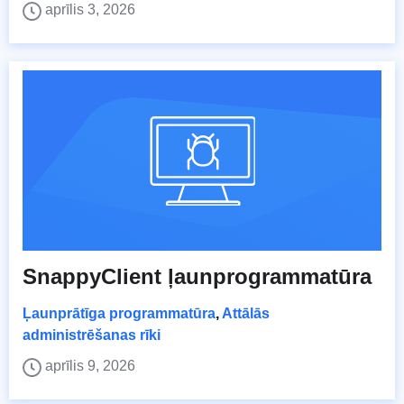
aprīlis 3, 2026
SnappyClient ļaunprogrammatūra
Ļaunprātīga programmatūra
,
Attālās
administrēšanas rīki
aprīlis 9, 2026