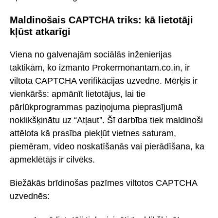
Maldinošais CAPTCHA triks: kā lietotāji
kļūst atkarīgi
Viena no galvenajām sociālās inženierijas
taktikām, ko izmanto Prokermonantam.co.in, ir
viltota CAPTCHA verifikācijas uzvedne. Mērķis ir
vienkāršs: apmānīt lietotājus, lai tie
pārlūkprogrammas paziņojuma pieprasījumā
noklikšķinātu uz “Atļaut”. Šī darbība tiek maldinoši
attēlota kā prasība piekļūt vietnes saturam,
piemēram, video noskatīšanās vai pierādīšana, ka
apmeklētājs ir cilvēks.
Biežākās brīdinošas pazīmes viltotos CAPTCHA
uzvednēs: