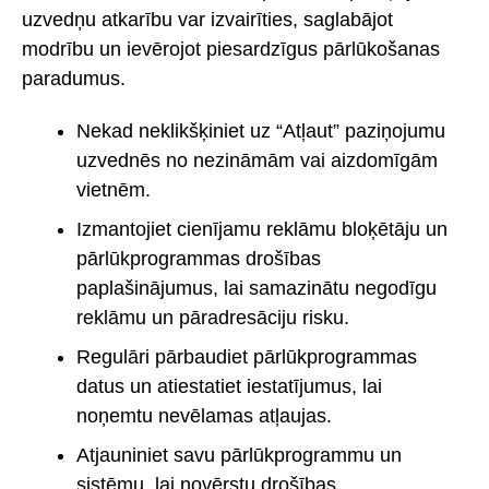
uzvedņu atkarību var izvairīties, saglabājot
modrību un ievērojot piesardzīgus pārlūkošanas
paradumus.
Nekad neklikšķiniet uz “Atļaut” paziņojumu
uzvednēs no nezināmām vai aizdomīgām
vietnēm.
Izmantojiet cienījamu reklāmu bloķētāju un
pārlūkprogrammas drošības
paplašinājumus, lai samazinātu negodīgu
reklāmu un pāradresāciju risku.
Regulāri pārbaudiet pārlūkprogrammas
datus un atiestatiet iestatījumus, lai
noņemtu nevēlamas atļaujas.
Atjauniniet savu pārlūkprogrammu un
sistēmu, lai novērstu drošības