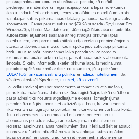
priekšapmaksa par cenu un abonēšanas periodu, kā norādīts
piedāvājuma materiālos un reģistrācijas/pirkuma lapas noteikumos
(kas ir iekļauti šeit ar atsauci; cenas var atšķirties atkarībā no valsts
vai akcijas katras pirkuma lapas detaļās), ja neesat savlaicīgi atcēlis
abonementu. Cenas parasti sākas no
$79.98
pusgadā (SpyHunter Pro
Windows/SpyHunter Mac datoriem). Jūsu iegādātais abonements tiks
automātiski atjaunots
saskaņā ar reģistrācijas/pirkuma lapas
noteikumiem, kas paredz automātisku atjaunošanu par piemērojamo
standarta abonēšanas maksu, kas ir spēkā jūsu sākotnējā pirkuma
brīdī, un uz to pašu abonēšanas laika periodu vai kā norādīts
reklāmas materiālos/pirkuma lapā, ja esat nepārtraukts abonementa
lietotājs. Sīkāku informāciju skatiet pirkuma lapā. Izmēģinājuma
periods ir spēkā saskaņā ar šiem noteikumiem, jūsu piekrišanu
EULA/TOS
,
privātuma/sīkfailu politikai
un
atlaižu noteikumiem
. Ja
vēlaties atinstalēt SpyHunter,
uzziniet, kā to izdarīt
.
Lai veiktu maksājumu par abonementa automātisko atjaunošanu,
pirms katra maksājuma datuma uz jūsu reģistrācijas laikā norādīto e-
pasta adresi tiks nosūtīts atgādinājuma e-pasts. Izmēģinājuma
perioda sākumā jūs saņemsiet aktivizācijas kodu, ko var izmantot
tikai vienam izmēģinājuma periodam un tikai vienai ierīcei katrā kontā.
Jūsu abonements tiks automātiski atjaunots par cenu un uz
abonēšanas periodu saskaņā ar piedāvājuma materiāliem un
reģistrācijas/pirkuma lapas noteikumiem (kas ir iekļauti šeit ar atsauci;
cenas var atšķirties atkarībā no valsts vai akcijas katras iegādes
lapas detaļās), ar nosacījumu, ka esat nepārtraukts abonementa