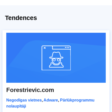
Tendences
Forestrievic.com
Negodīgas vietnes
,
Adware
,
Pārlūkprogrammu
nolaupītāji