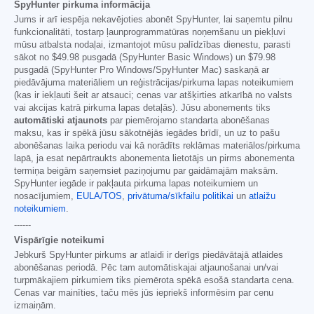
SpyHunter pirkuma informācija
Jums ir arī iespēja nekavējoties abonēt SpyHunter, lai saņemtu pilnu
funkcionalitāti, tostarp ļaunprogrammatūras noņemšanu un piekļuvi
mūsu atbalsta nodaļai, izmantojot mūsu palīdzības dienestu, parasti
sākot no
$49.98
pusgadā (SpyHunter Basic Windows) un
$79.98
pusgadā (SpyHunter Pro Windows/SpyHunter Mac) saskaņā ar
piedāvājuma materiāliem un reģistrācijas/pirkuma lapas noteikumiem
(kas ir iekļauti šeit ar atsauci; cenas var atšķirties atkarībā no valsts
vai akcijas katrā pirkuma lapas detaļās). Jūsu abonements tiks
automātiski atjaunots
par piemērojamo standarta abonēšanas
maksu, kas ir spēkā jūsu sākotnējās iegādes brīdī, un uz to pašu
abonēšanas laika periodu vai kā norādīts reklāmas materiālos/pirkuma
lapā, ja esat nepārtraukts abonementa lietotājs un pirms abonementa
termiņa beigām saņemsiet paziņojumu par gaidāmajām maksām.
SpyHunter iegāde ir pakļauta pirkuma lapas noteikumiem un
nosacījumiem,
EULA/TOS
,
privātuma/sīkfailu politikai
un
atlaižu
noteikumiem
.
------
Vispārīgie noteikumi
Jebkurš SpyHunter pirkums ar atlaidi ir derīgs piedāvātajā atlaides
abonēšanas periodā. Pēc tam automātiskajai atjaunošanai un/vai
turpmākajiem pirkumiem tiks piemērota spēkā esošā standarta cena.
Cenas var mainīties, taču mēs jūs iepriekš informēsim par cenu
izmaiņām.