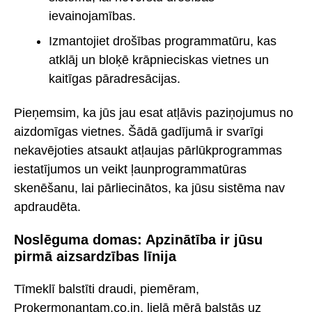
ievainojamības.
Izmantojiet drošības programmatūru, kas
atklāj un bloķē krāpnieciskas vietnes un
kaitīgas pāradresācijas.
Pieņemsim, ka jūs jau esat atļāvis paziņojumus no
aizdomīgas vietnes. Šādā gadījumā ir svarīgi
nekavējoties atsaukt atļaujas pārlūkprogrammas
iestatījumos un veikt ļaunprogrammatūras
skenēšanu, lai pārliecinātos, ka jūsu sistēma nav
apdraudēta.
Noslēguma domas: Apzinātība ir jūsu
pirmā aizsardzības līnija
Tīmeklī balstīti draudi, piemēram,
Prokermonantam.co.in, lielā mērā balstās uz