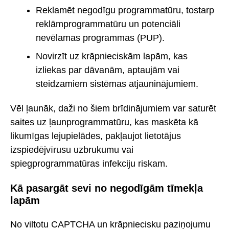
Reklamēt negodīgu programmatūru, tostarp
reklāmprogrammatūru un potenciāli
nevēlamas programmas (PUP).
Novirzīt uz krāpnieciskām lapām, kas
izliekas par dāvanām, aptaujām vai
steidzamiem sistēmas atjauninājumiem.
Vēl ļaunāk, daži no šiem brīdinājumiem var saturēt
saites uz ļaunprogrammatūru, kas maskēta kā
likumīgas lejupielādes, pakļaujot lietotājus
izspiedējvīrusu uzbrukumu vai
spiegprogrammatūras infekciju riskam.
Kā pasargāt sevi no negodīgām tīmekļa
lapām
No viltotu CAPTCHA un krāpniecisku paziņojumu