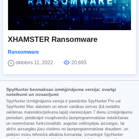
XHAMSTER Ransomware
Ransomware
oktobris 11, 2022
20,693
SpyHunter bezmaksas izmēģinājuma versija: svarīgi
noteikumi un nosacījumi
SpyHunter izmēģinājuma versija ir paredzēta SpyHunter Pro vai
SpyHunter Mac datoriem un ietver vairākas ierīces (kā norādīts
reklāmas materiālos/pirkuma lapā) vienreizējam 7 dienu izmēģinājuma
periodam, piedāvājot visaptverošu ļaunprogrammatūras noteikšanas
un noņemšanas funkcionalitāti, augstas veiktspējas aizsargus, lai
aktīvi aizsargātu jūsu sistēmu no ļaunprogrammatūras draudiem, un
piekļuvi mūsu tehniskā atbalsta komandai, izmantojot SpyHunter