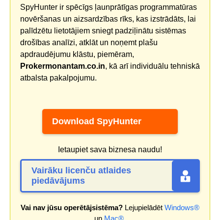
SpyHunter ir spēcīgs ļaunprātīgas programmatūras
novēršanas un aizsardzības rīks, kas izstrādāts, lai
palīdzētu lietotājiem sniegt padziļinātu sistēmas
drošības analīzi, atklāt un noņemt plašu
apdraudējumu klāstu, piemēram,
Prokermonantam.co.in
, kā arī individuālu tehniskā
atbalsta pakalpojumu.
Download SpyHunter
Ietaupiet sava biznesa naudu!
Vairāku licenču atlaides
piedāvājums
Vai nav jūsu operētājsistēma?
Lejupielādēt
Windows®
un
Mac®
.