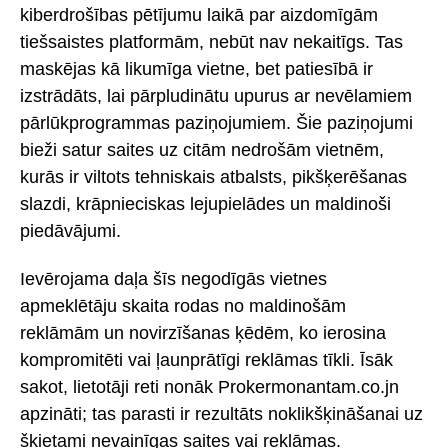
kiberdrošības pētījumu laikā par aizdomīgām
tiešsaistes platformām, nebūt nav nekaitīgs. Tas
maskējas kā likumīga vietne, bet patiesībā ir
izstrādāts, lai pārpludinātu upurus ar nevēlamiem
pārlūkprogrammas paziņojumiem. Šie paziņojumi
bieži satur saites uz citām nedrošām vietnēm,
kurās ir viltots tehniskais atbalsts, pikšķerēšanas
slazdi, krāpnieciskas lejupielādes un maldinoši
piedāvājumi.
Ievērojama daļa šīs negodīgās vietnes
apmeklētāju skaita rodas no maldinošām
reklāmām un novirzīšanas ķēdēm, ko ierosina
kompromitēti vai ļaunprātīgi reklāmas tīkli. Īsāk
sakot, lietotāji reti nonāk Prokermonantam.co.jn
apzināti; tas parasti ir rezultāts noklikšķināšanai uz
šķietami nevainīgas saites vai reklāmas.