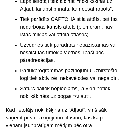
Lapā lietotāji tiek aicināti “noklikšķināt uz
Atļaut, lai apstiprinātu, ka neesat robots”.
Tiek parādīts CAPTCHA stila attēls, bet tas
nedarbojas kā īsts attēls (piemēram, nav
īstas mīklas vai attēla atlases).
Uzvednes tiek parādītas nepazīstamās vai
nesaistītās tīmekļa vietnēs, īpaši pēc
pāradresācijas.
Pārlūkprogrammas paziņojumu uznirstošie
logi tiek aktivizēti nekavējoties vai negaidīti.
Saturs paliek nepieejams, ja vien netiek
noklikšķināts uz pogas “Atļaut”.
Kad lietotājs noklikšķina uz “Atļaut”, viņš sāk
saņemt push paziņojumu plūsmu, kas kalpo
vienam ļaunprātīgam mērķim pēc otra.