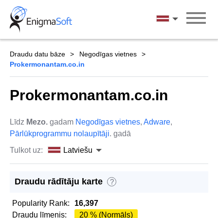
Skip
to
Latviešu
content
Draudu datu bāze
Negodīgas vietnes
Prokermonantam.co.in
Prokermonantam.co.in
Līdz
Mezo.
gadam
Negodīgas vietnes
,
Adware
,
Pārlūkprogrammu nolaupītāji
. gadā
Tulkot uz:
Latviešu
Draudu rādītāju karte
?
Popularity Rank:
16,397
Draudu līmenis:
20 % (Normāls)