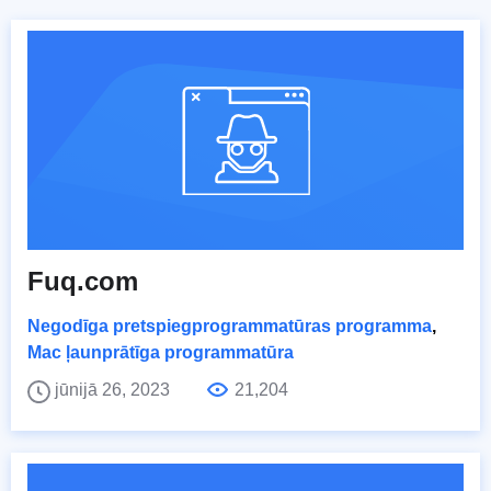
Fuq.com
Negodīga pretspiegprogrammatūras programma
,
Mac ļaunprātīga programmatūra
jūnijā 26, 2023
21,204