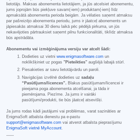
lietotājs. Maksas abonementa lietotājiem, ja jūs atcelsiet abonementu,
jums joprojām būs piekļuve savam(-iem) produktam(-iem) līdz
apmaksātā abonementa perioda beigām. Ja vēlaties saņemt atmaksu
par pašreizējo abonementa periodu, jums ir jāatceļ abonements un
jāpiesakās atmaksai 30 dienu laikā pēc pēdējā pirkuma, un jūs
nekavējoties pārtrauksiet saņemt pilnu funkcionalitāti, tiklīdz atmaksa
būs apstrādāta.
Abonementu vai izmēģinājuma versiju var atcelt šādi:
Dodieties uz vietni
www.enigmasoftware.com
un
noklikšķiniet uz pogas
"Pieteikties"
augšējā labajā stūrī.
Piesakieties ar savu lietotājvārdu un paroli.
Navigācijas izvēlnē dodieties uz
sadaļu
“Pasūtījums/licences”.
Blakus pasūtījumam/licencei ir
pieejama poga abonementa atcelšanai, ja tāda ir
piemērojama. Piezīme. Ja jums ir vairāki
pasūtījumi/produkti, tie būs jāatceļ atsevišķi.
Ja jums rodas kādi jautājumi vai problēmas, varat sazināties ar
EnigmaSoft atbalsta dienestu pa e-pastu
support@enigmasoftware.com
vai atverot atbalsta pieprasījumu
EnigmaSoft vietnē MyAccount
.
------