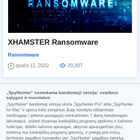
XHAMSTER Ransomware
Ransomware
spalis 11, 2022
20,307
„SpyHunter“ nemokama bandomoji versija: svarbios
sąlygos ir nuostatos
„SpyHunter“ bandomoji versija skirta „SpyHunter Pro“ arba „SpyHunter
for Mac“ ir apima kelis įrenginius (kaip nurodyta reklaminėje
medžiagoje / pirkimo puslapyje) vienkartiniam 7 dienų bandomajam
laikotarpiui, siūlant išsamias kenkėjiškų programų aptikimo ir šalinimo
funkcijas, didelio našumo apsaugas, aktyviai apsaugančias jūsų
sistemą nuo kenkėjiškų programų grėsmių, ir prieigą prie mūsų
techninės pagalbos komandos per „SpyHunter“ pagalbos tarnybą.