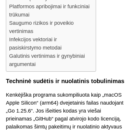
Platformos apribojimai ir funkciniai
trūkumai
Saugumo rizikos ir poveikio
vertinimas
Infekcijos vektoriai ir
pasiskirstymo metodai
Galutinis vertinimas ir gynybiniai
argumentai
Techninė sudėtis ir nuolatinis tobulinimas
Kenkėjiška programa sukompiliuota kaip „macOS
Apple Silicon“ (arm64) dvejetainis failas naudojant
„Go 1.25.6“. Jos išeities kodas yra viešai
prieinamas „GitHub“ pagal atvirojo kodo licenciją,
palaikomas šimtų pakeitimų ir nuolatinio aktyvaus