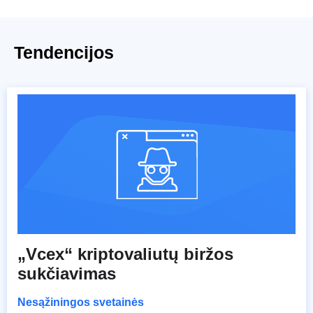
Tendencijos
„Vcex“ kriptovaliutų biržos
sukčiavimas
Nesąžiningos svetainės