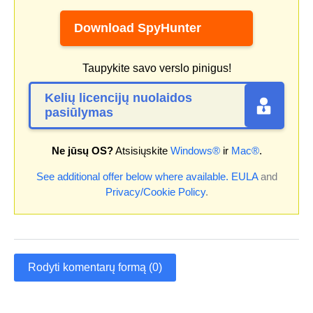
Download SpyHunter
Taupykite savo verslo pinigus!
Kelių licencijų nuolaidos
pasiūlymas
Ne jūsų OS?
Atsisiųskite
Windows®
ir
Mac®
.
See additional offer below where available.
EULA
and
Privacy/Cookie Policy
.
Rodyti komentarų formą (0)