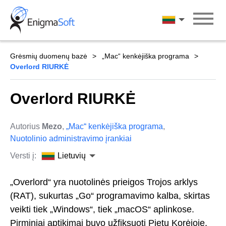
Skip
to
Lietuvių
content
Grėsmių duomenų bazė
„Mac“ kenkėjiška programa
Overlord RIURKĖ
Overlord RIURKĖ
Autorius
Mezo
,
„Mac“ kenkėjiška programa
,
Nuotolinio administravimo įrankiai
Versti į:
Lietuvių
„Overlord“ yra nuotolinės prieigos Trojos arklys
(RAT), sukurtas „Go“ programavimo kalba, skirtas
veikti tiek „Windows“, tiek „macOS“ aplinkose.
Pirminiai aptikimai buvo užfiksuoti Pietų Korėjoje,