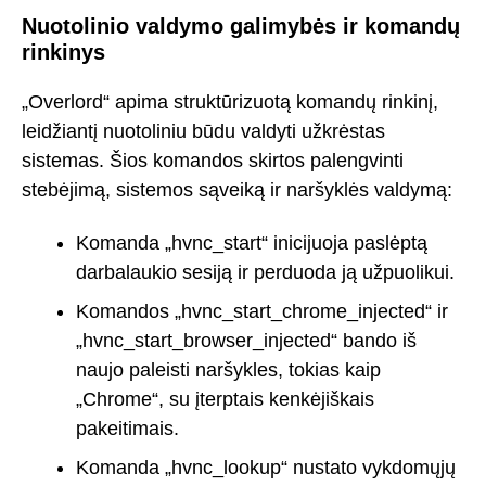
Nuotolinio valdymo galimybės ir komandų
rinkinys
„Overlord“ apima struktūrizuotą komandų rinkinį,
leidžiantį nuotoliniu būdu valdyti užkrėstas
sistemas. Šios komandos skirtos palengvinti
stebėjimą, sistemos sąveiką ir naršyklės valdymą:
Komanda „hvnc_start“ inicijuoja paslėptą
darbalaukio sesiją ir perduoda ją užpuolikui.
Komandos „hvnc_start_chrome_injected“ ir
„hvnc_start_browser_injected“ bando iš
naujo paleisti naršykles, tokias kaip
„Chrome“, su įterptais kenkėjiškais
pakeitimais.
Komanda „hvnc_lookup“ nustato vykdomųjų