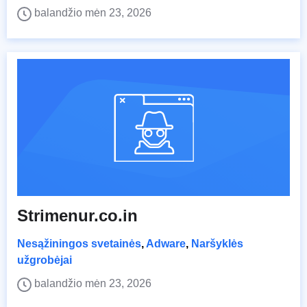
balandžio mėn 23, 2026
Strimenur.co.in
Nesąžiningos svetainės
,
Adware
,
Naršyklės
užgrobėjai
balandžio mėn 23, 2026