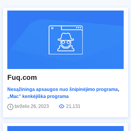
Fuq.com
Nesąžininga apsaugos nuo šnipinėjimo programa
,
„Mac“ kenkėjiška programa
birželis 26, 2023
21,131