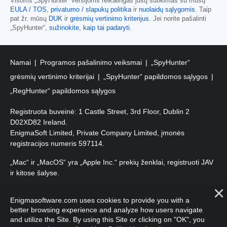
Visoms „SpyHunter“ versijoms reikalingas jūsų sutikimas su mūsų
EULA / TOS
,
privatumo / slapukų politika
ir
nuolaidų sąlygomis
. Taip
pat žr. mūsų
DUK
ir
grėsmių vertinimo kriterijus
. Jei norite pašalinti
„SpyHunter“,
sužinokite, kaip tai padaryti
.
Namai
Programos pašalinimo veiksmai
„SpyHunter“
grėsmių vertinimo kriterijai
„SpyHunter“ papildomos sąlygos
„RegHunter“ papildomos sąlygos
Registruota buveinė: 1 Castle Street, 3rd Floor, Dublin 2
D02XD82 Ireland.
EnigmaSoft Limited, Private Company Limited, įmonės
registracijos numeris 597114.
„Mac“ ir „MacOS“ yra „Apple Inc.“ prekių ženklai, registruoti JAV
ir kitose šalyse.
Autorių teisės 2016-
2026
. EnigmaSoft Ltd. Visos teisės
Enigmasoftware.com uses cookies to provide you with a
saugomos.
better browsing experience and analyze how users navigate
and utilize the Site. By using this Site or clicking on "OK", you