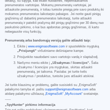
detalių), su sąlyga, kad esate nuolatinės, nepertraukiamos
prenumeratos vartotojas. Mokamų prenumeratų vartotojai, jei
atšauksite prenumeratą, ir toliau turėsite prieigą prie savo produktų iki
mokamos prenumeratos laikotarpio pabaigos. Jei norite gauti pinigų
grąžinimą už dabartinį prenumeratos laikotarpį, turite atšaukti
prenumeratą ir pateikti prašymą dėl pinigų grąžinimo per 30 dienų nuo
paskutinio pirkimo, o kai bus apdorotas pinigų grąžinimas, iš karto
nebegausite visų funkcijų.
Prenumeratą arba bandomąją versiją galite atšaukti taip:
Eikite į
www.enigmasoftware.com
ir spustelėkite mygtuką
„Prisijungti“
viršutiniame dešiniajame kampe.
Prisijunkite naudodami savo vartotojo vardą ir slaptažodį.
Naršymo meniu eikite į
„Užsakymas / licencijos“.
Šalia
užsakymo / licencijos yra mygtukas, skirtas atšaukti
prenumeratą, jei taikoma. Pastaba: jei turite kelis
užsakymus / produktus, turėsite juos atšaukti atskirai.
Jei turite klausimų ar problemų, galite susisiekti su „EnigmaSoft“
palaikymo tarnyba el. paštu
support@enigmasoftware.com
arba
atidarę palaikymo užklausą
„EnigmaSoft“ „MyAccount“
svetainėje.
------
„SpyHunter“ pirkimo informacija
Taip pat galite nedelsdami užsiprenumeruoti „SpyHunter“, kad