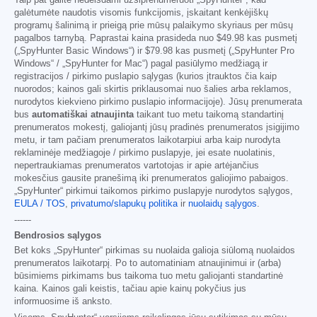
galėtumėte naudotis visomis funkcijomis, įskaitant kenkėjiškų
programų šalinimą ir prieigą prie mūsų palaikymo skyriaus per mūsų
pagalbos tarnybą. Paprastai kaina prasideda nuo
$49.98
kas pusmetį
(„SpyHunter Basic Windows“) ir
$79.98
kas pusmetį („SpyHunter Pro
Windows“ / „SpyHunter for Mac“) pagal pasiūlymo medžiagą ir
registracijos / pirkimo puslapio sąlygas (kurios įtrauktos čia kaip
nuorodos; kainos gali skirtis priklausomai nuo šalies arba reklamos,
nurodytos kiekvieno pirkimo puslapio informacijoje). Jūsų prenumerata
bus
automatiškai atnaujinta
taikant tuo metu taikomą standartinį
prenumeratos mokestį, galiojantį jūsų pradinės prenumeratos įsigijimo
metu, ir tam pačiam prenumeratos laikotarpiui arba kaip nurodyta
reklaminėje medžiagoje / pirkimo puslapyje, jei esate nuolatinis,
nepertraukiamas prenumeratos vartotojas ir apie artėjančius
mokesčius gausite pranešimą iki prenumeratos galiojimo pabaigos.
„SpyHunter“ pirkimui taikomos pirkimo puslapyje nurodytos sąlygos,
EULA / TOS
,
privatumo/slapukų politika
ir
nuolaidų sąlygos
.
------
Bendrosios sąlygos
Bet koks „SpyHunter“ pirkimas su nuolaida galioja siūlomą nuolaidos
prenumeratos laikotarpį. Po to automatiniam atnaujinimui ir (arba)
būsimiems pirkimams bus taikoma tuo metu galiojanti standartinė
kaina. Kainos gali keistis, tačiau apie kainų pokyčius jus
informuosime iš anksto.