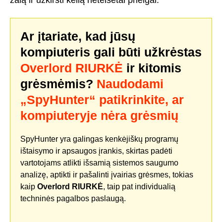
žalą ir užkirsti kelią neteisėtai prieigai.
Ar įtariate, kad jūsų
kompiuteris gali būti užkrėstas
Overlord RIURKĖ
ir kitomis
grėsmėmis?
Naudodami
„SpyHunter“ patikrinkite, ar
kompiuteryje nėra grėsmių
SpyHunter yra galingas kenkėjiškų programų
ištaisymo ir apsaugos įrankis, skirtas padėti
vartotojams atlikti išsamią sistemos saugumo
analizę, aptikti ir pašalinti įvairias grėsmes, tokias
kaip
Overlord RIURKĖ
, taip pat individualią
techninės pagalbos paslaugą.