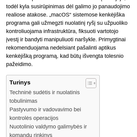
todėl kyla susirūpinimas dėl galimo jo panaudojimo
realiose atakose. „macOS“ sistemose kenkėjiška
programa gali užmegzti nuolatinį ryšį su užpuoliko
kontroliuojama infrastruktūra, fiksuoti vartotojo
įvestį ir bandyti manipuliuoti naršykle. Primygtinai
rekomenduojama nedelsiant pašalinti aptikus
kenkėjišką programą, kad būtų išvengta tolesnio
pažeidimo.
Turinys
Techninė sudėtis ir nuolatinis
tobulinimas
Pastyvumo ir vadovavimo bei
kontrolės operacijos
Nuotolinio valdymo galimybės ir
komandų rinkinys