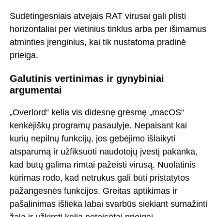
Sudėtingesniais atvejais RAT virusai gali plisti
horizontaliai per vietinius tinklus arba per išimamus
atminties įrenginius, kai tik nustatoma pradinė
prieiga.
Galutinis vertinimas ir gynybiniai
argumentai
„Overlord“ kelia vis didesnę grėsmę „macOS“
kenkėjiškų programų pasaulyje. Nepaisant kai
kurių nepilnų funkcijų, jos gebėjimo išlaikyti
atsparumą ir užfiksuoti naudotojų įvestį pakanka,
kad būtų galima rimtai pažeisti virusą. Nuolatinis
kūrimas rodo, kad netrukus gali būti pristatytos
pažangesnės funkcijos. Greitas aptikimas ir
pašalinimas išlieka labai svarbūs siekiant sumažinti