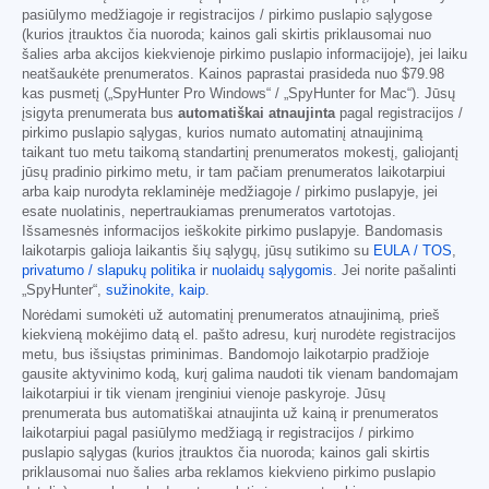
pasiūlymo medžiagoje ir registracijos / pirkimo puslapio sąlygose
(kurios įtrauktos čia nuoroda; kainos gali skirtis priklausomai nuo
šalies arba akcijos kiekvienoje pirkimo puslapio informacijoje), jei laiku
neatšaukėte prenumeratos. Kainos paprastai prasideda nuo
$79.98
kas pusmetį („SpyHunter Pro Windows“ / „SpyHunter for Mac“). Jūsų
įsigyta prenumerata bus
automatiškai atnaujinta
pagal registracijos /
pirkimo puslapio sąlygas, kurios numato automatinį atnaujinimą
taikant tuo metu taikomą standartinį prenumeratos mokestį, galiojantį
jūsų pradinio pirkimo metu, ir tam pačiam prenumeratos laikotarpiui
arba kaip nurodyta reklaminėje medžiagoje / pirkimo puslapyje, jei
esate nuolatinis, nepertraukiamas prenumeratos vartotojas.
Išsamesnės informacijos ieškokite pirkimo puslapyje. Bandomasis
laikotarpis galioja laikantis šių sąlygų, jūsų sutikimo su
EULA / TOS
,
privatumo / slapukų politika
ir
nuolaidų sąlygomis
. Jei norite pašalinti
„SpyHunter“,
sužinokite, kaip
.
Norėdami sumokėti už automatinį prenumeratos atnaujinimą, prieš
kiekvieną mokėjimo datą el. pašto adresu, kurį nurodėte registracijos
metu, bus išsiųstas priminimas. Bandomojo laikotarpio pradžioje
gausite aktyvinimo kodą, kurį galima naudoti tik vienam bandomajam
laikotarpiui ir tik vienam įrenginiui vienoje paskyroje. Jūsų
prenumerata bus automatiškai atnaujinta už kainą ir prenumeratos
laikotarpiui pagal pasiūlymo medžiagą ir registracijos / pirkimo
puslapio sąlygas (kurios įtrauktos čia nuoroda; kainos gali skirtis
priklausomai nuo šalies arba reklamos kiekvieno pirkimo puslapio