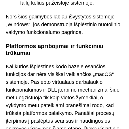
failų kelius pažeistoje sistemoje.
Nors šios galimybės labiau išvystytos sistemoje
„Windows“, jos demonstruoja išplėstinio nuotolinio
valdymo funkcionalumo pagrindą.
Platformos apribojimai ir funkciniai
trūkumai
Kai kurios išplėstinės kodo bazėje esančios
funkcijos dar nėra visiškai veikiančios „macOS“
sistemoje. Paslėpto virtualaus darbalaukio
funkcionalumas ir DLL įterpimo mechanizmai šiuo
metu egzistuoja tik kaip vietos žymekliai, o
vykdymo metu pateikiami pranešimai rodo, kad
trūksta platformos palaikymo. Panašiai procesų
įterpimas į paslėptus seansus ir naudingosios
apkrovos išgavimas šiame etape išlieka išskirtiniai