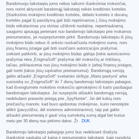
Bandomuoju laikotarpiu jums nebus taikomi išankstiniai mokesčiai,
nors norint aktyvuoti bandomąjį laikotarpį reikės kreditinės kortelės.
(Išankstinio mokėjimo kreditinės kortelės, debeto kortelės ir dovanų
kortelės pagal šį pasiūlymą gali būti nepriimamos.) Jūsų mokėjimo
būdo reikalavimas yra skirtas užtikrinti nuolatinę, nepertraukiamą
saugumo apsaugą pereinant nuo bandomojo laikotarpio prie mokamos
prenumeratos, jei nuspręstumėte pirkti. Bandomuoju laikotarpiu iš jūsų
mokėjimo būdo nebus iš anksto nuskaičiuota mokėjimo suma, nors
jūsų finansų įstaigai gali būti siunčiami autorizacijos prašymai,
siekiant patikrinti, ar jūsų mokėjimo būdas galioja (tokie autorizavimo
prašymai nėra „EnigmaSoft“ prašymai dėl mokesčių ar rinkliavų,
tačiau, priklausomai nuo jūsų mokėjimo būdo ir (arba) finansų įstaigos,
gali turėti įtakos jūsų sąskaitos prieinamumui). Bandomąją versiją
galite atšaukti „EnigmaSoft“ svetainės skiltyje „Mano paskyra“ arba
susisiekę su „EnigmaSoft“ iki 7 dienų bandomojo laikotarpio pabaigos,
kad išvengtumėte mokėtino mokesčio apmokėjimo iš karto pasibaigus
bandomajam laikotarpiui. Jei nuspręsite atšaukti bandomąją versiją,
nedelsdami prarasite prieigą prie „SpyHunter“. Jei dėl kokių nors
priežasčių manote, kad buvo apdorotas mokėjimas, kurio nenorėjote
atlikti (pavyzdžiui, dėl sistemos administravimo), taip pat galite
atšaukti prenumeratą ir gauti visą sumokėtą sumą atgal bet kuriuo
metu per 30 dienų nuo pirkimo datos. Žr .
DUK
.
Bandomojo laikotarpio pabaigoje jums bus nedelsiant išrašyta
išankstinė sąskaita už kainą ir prenumeratos laikotarpį, kaip nurodyta