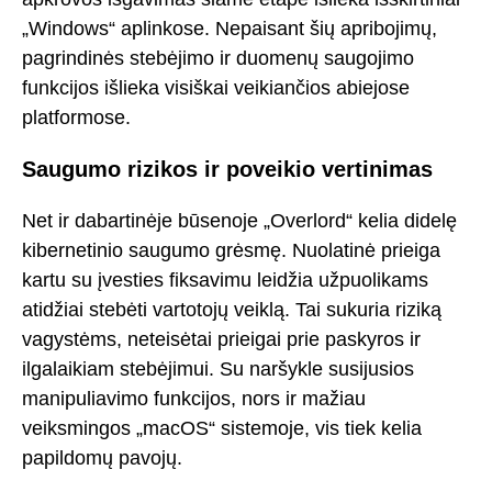
„Windows“ aplinkose. Nepaisant šių apribojimų,
pagrindinės stebėjimo ir duomenų saugojimo
funkcijos išlieka visiškai veikiančios abiejose
platformose.
Saugumo rizikos ir poveikio vertinimas
Net ir dabartinėje būsenoje „Overlord“ kelia didelę
kibernetinio saugumo grėsmę. Nuolatinė prieiga
kartu su įvesties fiksavimu leidžia užpuolikams
atidžiai stebėti vartotojų veiklą. Tai sukuria riziką
vagystėms, neteisėtai prieigai prie paskyros ir
ilgalaikiam stebėjimui. Su naršykle susijusios
manipuliavimo funkcijos, nors ir mažiau
veiksmingos „macOS“ sistemoje, vis tiek kelia
papildomų pavojų.