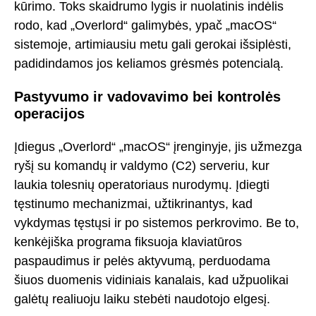
kūrimo. Toks skaidrumo lygis ir nuolatinis indėlis
rodo, kad „Overlord“ galimybės, ypač „macOS“
sistemoje, artimiausiu metu gali gerokai išsiplėsti,
padidindamos jos keliamos grėsmės potencialą.
Pastyvumo ir vadovavimo bei kontrolės
operacijos
Įdiegus „Overlord“ „macOS“ įrenginyje, jis užmezga
ryšį su komandų ir valdymo (C2) serveriu, kur
laukia tolesnių operatoriaus nurodymų. Įdiegti
tęstinumo mechanizmai, užtikrinantys, kad
vykdymas tęstųsi ir po sistemos perkrovimo. Be to,
kenkėjiška programa fiksuoja klaviatūros
paspaudimus ir pelės aktyvumą, perduodama
šiuos duomenis vidiniais kanalais, kad užpuolikai
galėtų realiuoju laiku stebėti naudotojo elgesį.