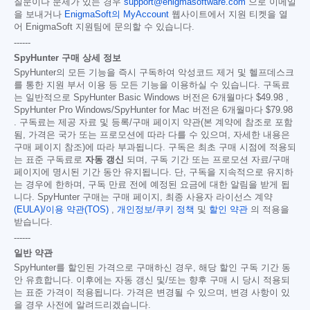
질문이나 문제가 있는 경우
support@enigmasoftware.com
으로 이메일
을 보내거나
EnigmaSoft의 MyAccount
웹사이트에서 지원 티켓을 열
어 EnigmaSoft 지원팀에 문의할 수 있습니다.
------
SpyHunter 구매 상세 정보
SpyHunter의 모든 기능을 즉시 구독하여 악성코드 제거 및 헬프데스크
를 통한 지원 부서 이용 등 모든 기능을 이용하실 수 있습니다. 구독료
는 일반적으로 SpyHunter Basic Windows 버전은 6개월마다
$49.98
,
SpyHunter Pro Windows/SpyHunter for Mac 버전은 6개월마다
$79.98
. 구독료는 제공 자료 및 등록/구매 페이지 약관(본 계약에 참조로 포함
됨, 가격은 국가 또는 프로모션에 따라 다를 수 있으며, 자세한 내용은
구매 페이지 참조)에 따라 부과됩니다. 구독은 최초 구매 시점에 적용되
는 표준 구독료로
자동 갱신
되며, 구독 기간 또는 프로모션 자료/구매
페이지에 명시된 기간 동안 유지됩니다. 단, 구독을 지속적으로 유지하
는 경우에 한하며, 구독 만료 전에 예정된 요금에 대한 알림을 받게 됩
니다. SpyHunter 구매는 구매 페이지, 최종 사용자 라이선스 계약
(EULA)/이용 약관(TOS)
,
개인정보/쿠키 정책
및
할인 약관
의 적용을
받습니다.
------
일반 약관
SpyHunter를 할인된 가격으로 구매하신 경우, 해당 할인 구독 기간 동
안 유효합니다. 이후에는 자동 갱신 및/또는 향후 구매 시 당시 적용되
는 표준 가격이 적용됩니다. 가격은 변경될 수 있으며, 변경 사항이 있
을 경우 사전에 알려드리겠습니다.