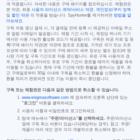
게 적용됩니다. 자세한 내용은 구매 페이지를 참조하십시오. 체험판은
본 약관, 최종
사용자 라이선스 계약/서비스 약관
,
개인정보/쿠키 정책
및
할인 약관
의 적용을 받습니다. SpyHunter를 제거하려면
방법을 알
아보세요
.
구독 자동 갱신 결제 시, 각 결제일 전에 등록 시 제공하신 이메일 주소
로 알림 이메일이 발송됩니다. 체험 기간 시작 시, 계정당 하나의 기기
에서만 사용 가능한 활성화 코드가 제공됩니다. 구독은 제공 자료 및 등
록/구매 페이지 약관(본 약관에 참조로 포함됨, 가격은 국가 또는 프로
모션에 따라 다를 수 있으며 구매 페이지 세부 정보는 별도 참조)에 명
시된 가격 및 구독 기간으로 자동 갱신됩니다. 유료 구독 사용자의 경
우, 구독을 취소하더라도 유료 구독 기간이 종료될 때까지 제품을 계속
이용할 수 있습니다. 현재 구독 기간에 대한 환불을 원하시는 경우, 최
근 구매일로부터 30일 이내에 구독을 취소하고 환불을 신청해야 하며,
환불 처리가 완료되면 모든 기능 이용이 즉시 중단됩니다.
구독 또는 체험판은 다음과 같은 방법으로 취소할 수 있습니다.
www.enigmasoftware.com
에 접속하여 오른쪽 상단에 있는
"로그인"
버튼을 클릭하세요.
사용자 이름과 비밀번호로 로그인하세요.
탐색 메뉴에서
"주문/라이선스"를 선택하세요.
주문/라이선스
옆에 구독 취소 버튼이 있습니다(해당하는 경우). 참고: 주문/
제품이 여러 개인 경우 각각 개별적으로 취소해야 합니다.