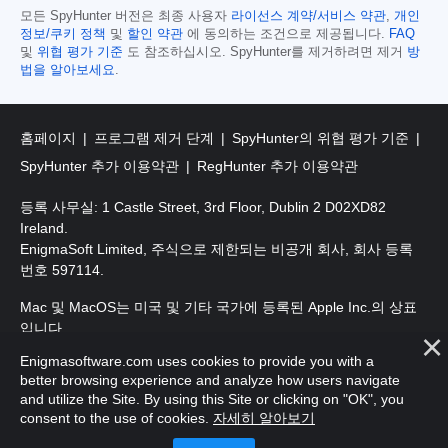
모든 SpyHunter 버전은 최종 사용자
라이선스 계약/서비스 약관
,
개인
정보/쿠키 정책
및
할인 약관
에 동의하는 조건으로 제공됩니다.
FAQ
및
위협 평가 기준
도 참조하십시오. SpyHunter를 제거하려면 제거
방
법을 알아보세요
.
홈페이지
프로그램 제거 단계
SpyHunter의 위협 평가 기준
SpyHunter 추가 이용약관
RegHunter 추가 이용약관
등록 사무실: 1 Castle Street, 3rd Floor, Dublin 2 D02XD82
Ireland.
EnigmaSoft Limited, 주식으로 제한되는 비공개 회사, 회사 등록
번호 597114.
Mac 및 MacOS는 미국 및 기타 국가에 등록된 Apple Inc.의 상표
입니다.
Enigmasoftware.com uses cookies to provide you with a
저작권 2016-
2026
. EnigmaSoft Ltd. 판권 소유.
better browsing experience and analyze how users navigate
and utilize the Site. By using this Site or clicking on "OK", you
consent to the use of cookies.
자세히 알아보기