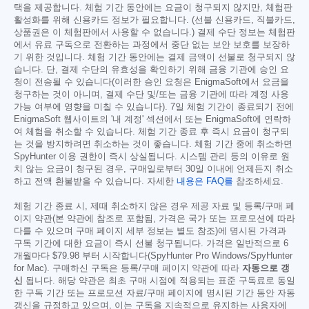
택을 제공합니다. 체험 기간 동안에는 요금이 청구되지 않지만, 체험판
활성화를 위해 신용카드 정보가 필요합니다. (선불 신용카드, 직불카드,
상품권은 이 체험판에서 사용할 수 없습니다.) 결제 수단 정보는 체험판
에서 유료 구독으로 전환하는 과정에서 중단 없는 보안 보호를 보장하
기 위한 것입니다. 체험 기간 동안에는 결제 금액이 선불로 청구되지 않
습니다. 단, 결제 수단의 유효성을 확인하기 위해 금융 기관에 승인 요
청이 전송될 수 있습니다(이러한 승인 요청은 EnigmaSoft에서 요금을
청구하는 것이 아니며, 결제 수단 및/또는 금융 기관에 따라 계정 사용
가능 여부에 영향을 미칠 수 있습니다). 7일 체험 기간이 종료되기 전에
EnigmaSoft 웹사이트의 '내 계정' 섹션에서 또는 EnigmaSoft에 연락하
여 체험을 취소할 수 있습니다. 체험 기간 종료 후 즉시 요금이 청구되
는 것을 방지하려면 취소하는 것이 좋습니다. 체험 기간 중에 취소하면
SpyHunter 이용 권한이 즉시 상실됩니다. 시스템 관리 등의 이유로 원
치 않는 요금이 청구된 경우, 구매일로부터 30일 이내에 언제든지 취소
하고 전액 환불받을 수 있습니다. 자세한
내용은 FAQ를
참조하세요.
체험 기간 종료 시, 제때 취소하지 않은 경우 제공 자료 및 등록/구매 페
이지 약관(본 약관에 참조로 포함됨, 가격은 국가 또는 프로모션에 따라
다를 수 있으며 구매 페이지 세부 정보는 별도 참조)에 명시된 가격과
구독 기간에 대한 요금이 즉시 선불 청구됩니다. 가격은 일반적으로 6
개월마다
$79.98
부터 시작합니다(SpyHunter Pro Windows/SpyHunter
for Mac). 구매하신 구독은 등록/구매 페이지 약관에 따라
자동으로 갱
신
됩니다. 해당 약관은 최초 구매 시점에 적용되는 표준 구독료로 동일
한 구독 기간 또는 프로모션 자료/구매 페이지에 명시된 기간 동안 자동
갱신을 규정하고 있으며, 이는 구독을 지속적으로 유지하는 사용자에