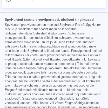
SpyHunteri tasuta prooviperiood: olulised tingimused
SpyHunteri prooviversioon on mõeldud SpyHunter Pro või SpyHunter
Macile ja sisaldab mitut seadet (nagu on kirjeldatud
reklaammaterjalides/ostulehel) ühekordseks 7-päevaseks
prooviperioodiks, pakkudes põhjalikku pahavara tuvastamise ja
eemaldamise funktsiooni, suure jõudlusega kaitset teie süsteemi
aktiivseks kaitsmiseks pahavaraohtude eest ja juurdepääsu meie
tehnilisele toele SpyHunteri abikeskuse kaudu. Prooviperioodi jooksul
teilt ettemaksu ei võeta, kuigi prooviperioodi aktiveerimiseks on vaja
krediitkaarti. (Ettemakstud krediitkaarte, deebetkaarte ja kinkekaarte
ei pruugita selle pakkumise raames aktsepteerida.) Teie makseviisi
nõue on aidata tagada pidev ja katkematu turvakaitse teie üleminekul
prooviperioodilt tasulisele tellimusele, kui otsustate ostu sooritada.
Teie makseviisilt ei võeta prooviperioodi jooksul ettemaksu, kuigi teie
finantsasutusele võidakse saata autoriseerimistaotlusi, et kontrollida
teie makseviisi kehtivust (sellised autoriseerimistaotlused ei ole
EnigmaSofti tasude või lõivude taotlused, kuid sõltuvalt teie
makseviisist ja/või finantsasutusest võivad need mõjutada teie konto
saadavust). Saate oma prooviperioodi tühistada EnigmaSofti
veebisaidi jaotises „Minu konto“ või võttes EnigmaSoftiga ühendust
enne 7-päevase prooviperioodi lõppu, et vältida tasu sissenõutavaks