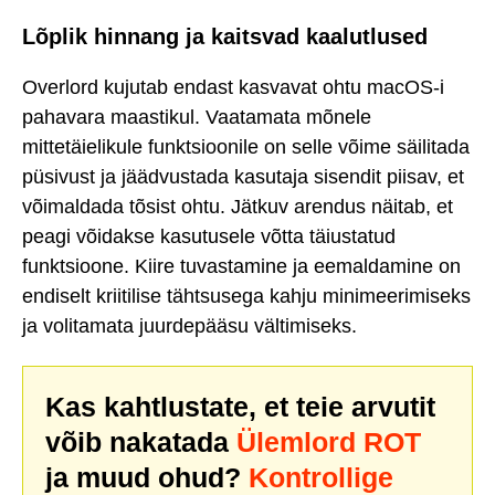
Lõplik hinnang ja kaitsvad kaalutlused
Overlord kujutab endast kasvavat ohtu macOS-i
pahavara maastikul. Vaatamata mõnele
mittetäielikule funktsioonile on selle võime säilitada
püsivust ja jäädvustada kasutaja sisendit piisav, et
võimaldada tõsist ohtu. Jätkuv arendus näitab, et
peagi võidakse kasutusele võtta täiustatud
funktsioone. Kiire tuvastamine ja eemaldamine on
endiselt kriitilise tähtsusega kahju minimeerimiseks
ja volitamata juurdepääsu vältimiseks.
Kas kahtlustate, et teie arvutit
võib nakatada
Ülemlord ROT
ja muud ohud?
Kontrollige