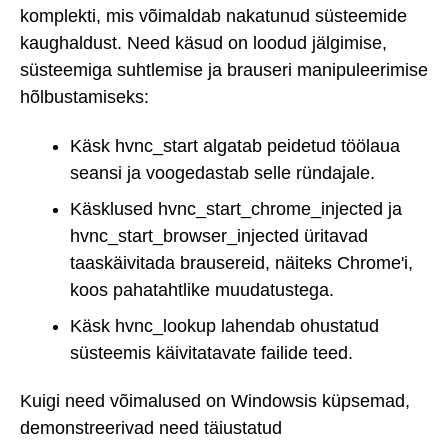
komplekti, mis võimaldab nakatunud süsteemide
kaughaldust. Need käsud on loodud jälgimise,
süsteemiga suhtlemise ja brauseri manipuleerimise
hõlbustamiseks:
Käsk hvnc_start algatab peidetud töölaua
seansi ja voogedastab selle ründajale.
Käsklused hvnc_start_chrome_injected ja
hvnc_start_browser_injected üritavad
taaskäivitada brausereid, näiteks Chrome'i,
koos pahatahtlike muudatustega.
Käsk hvnc_lookup lahendab ohustatud
süsteemis käivitatavate failide teed.
Kuigi need võimalused on Windowsis küpsemad,
demonstreerivad need täiustatud