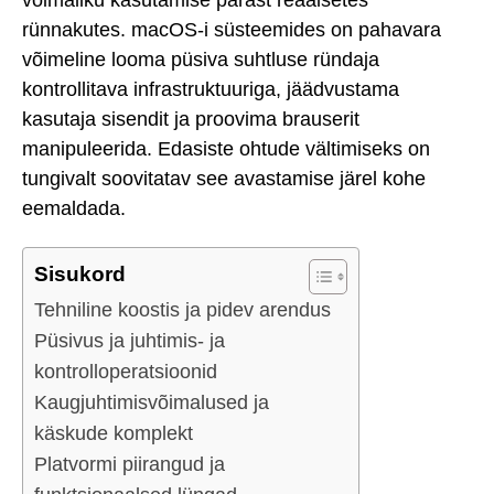
rünnakutes. macOS-i süsteemides on pahavara
võimeline looma püsiva suhtluse ründaja
kontrollitava infrastruktuuriga, jäädvustama
kasutaja sisendit ja proovima brauserit
manipuleerida. Edasiste ohtude vältimiseks on
tungivalt soovitatav see avastamise järel kohe
eemaldada.
Sisukord
Tehniline koostis ja pidev arendus
Püsivus ja juhtimis- ja
kontrolloperatsioonid
Kaugjuhtimisvõimalused ja
käskude komplekt
Platvormi piirangud ja