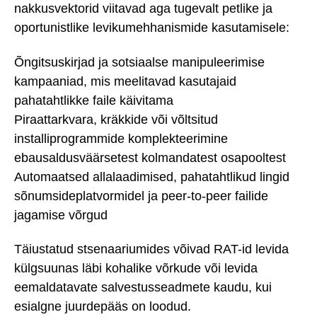
nakkusvektorid viitavad aga tugevalt petlike ja
oportunistlike levikumehhanismide kasutamisele:
Õngitsuskirjad ja sotsiaalse manipuleerimise
kampaaniad, mis meelitavad kasutajaid
pahatahtlikke faile käivitama
Piraattarkvara, kräkkide või võltsitud
installiprogrammide komplekteerimine
ebausaldusväärsetest kolmandatest osapooltest
Automaatsed allalaadimised, pahatahtlikud lingid
sõnumsideplatvormidel ja peer-to-peer failide
jagamise võrgud
Täiustatud stsenaariumides võivad RAT-id levida
külgsuunas läbi kohalike võrkude või levida
eemaldatavate salvestusseadmete kaudu, kui
esialgne juurdepääs on loodud.