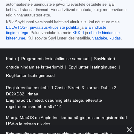
automaatsetele uuendustele ja/või tulevastele ostudele sel ajal
kehtivad standardhinnad. Hinnad võivad muutuda, kuigi me teavitame
teid hinnamuutustest ette.
Kõik SpyHunteri versioonid kehtivad ainult siis, kui nõustute meie
EULA/TOS-i
,
privaatsus-/küpsiste poliitika
ja
allahindluste
tingimustega
. Palun vaadake ka meie
KKK-d
ja
ohtude hindamise
kriteeriume
. Kui soovite SpyHunteri desinstallida,
vaadake, kuidas
.
Kodu
Programmi desinstallimise sammud
SpyHunteri
ohtude hindamise kriteeriumid
SpyHunter lisatingimused
RegHunter lisatingimused
Registreeritud asukoht: 1 Castle Street, 3. korrus, Dublin 2
D02XD82 Iirimaa.
EnigmaSoft Limited, osaühing aktsiatega, ettevõtte
registreerimisnumber 597114.
Mac ja MacOS on Apple Inc. kaubamärgid, mis on registreeritud
USA-s ja teistes riikides.
Enigmasoftware.com uses cookies to provide you with a