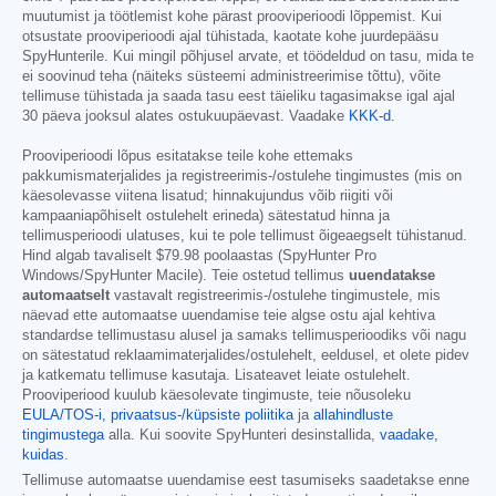
muutumist ja töötlemist kohe pärast prooviperioodi lõppemist. Kui
otsustate prooviperioodi ajal tühistada, kaotate kohe juurdepääsu
SpyHunterile. Kui mingil põhjusel arvate, et töödeldud on tasu, mida te
ei soovinud teha (näiteks süsteemi administreerimise tõttu), võite
tellimuse tühistada ja saada tasu eest täieliku tagasimakse igal ajal
30 päeva jooksul alates ostukuupäevast. Vaadake
KKK-d
.
Prooviperioodi lõpus esitatakse teile kohe ettemaks
pakkumismaterjalides ja registreerimis-/ostulehe tingimustes (mis on
käesolevasse viitena lisatud; hinnakujundus võib riigiti või
kampaaniapõhiselt ostulehelt erineda) sätestatud hinna ja
tellimusperioodi ulatuses, kui te pole tellimust õigeaegselt tühistanud.
Hind algab tavaliselt
$79.98
poolaastas (SpyHunter Pro
Windows/SpyHunter Macile). Teie ostetud tellimus
uuendatakse
automaatselt
vastavalt registreerimis-/ostulehe tingimustele, mis
näevad ette automaatse uuendamise teie algse ostu ajal kehtiva
standardse tellimustasu alusel ja samaks tellimusperioodiks või nagu
on sätestatud reklaamimaterjalides/ostulehelt, eeldusel, et olete pidev
ja katkematu tellimuse kasutaja. Lisateavet leiate ostulehelt.
Prooviperiood kuulub käesolevate tingimuste, teie nõusoleku
EULA/TOS-i,
privaatsus-/küpsiste poliitika
ja
allahindluste
tingimustega
alla. Kui soovite SpyHunteri desinstallida,
vaadake,
kuidas
.
Tellimuse automaatse uuendamise eest tasumiseks saadetakse enne