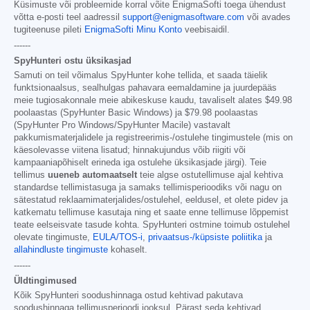
Küsimuste või probleemide korral võite EnigmaSofti toega ühendust
võtta e-posti teel aadressil
support@enigmasoftware.com
või avades
tugiteenuse pileti
EnigmaSofti Minu Konto
veebisaidil.
------
SpyHunteri ostu üksikasjad
Samuti on teil võimalus SpyHunter kohe tellida, et saada täielik
funktsionaalsus, sealhulgas pahavara eemaldamine ja juurdepääs
meie tugiosakonnale meie abikeskuse kaudu, tavaliselt alates
$49.98
poolaastas (SpyHunter Basic Windows) ja
$79.98
poolaastas
(SpyHunter Pro Windows/SpyHunter Macile) vastavalt
pakkumismaterjalidele ja registreerimis-/ostulehe tingimustele (mis on
käesolevasse viitena lisatud; hinnakujundus võib riigiti või
kampaaniapõhiselt erineda iga ostulehe üksikasjade järgi). Teie
tellimus
uueneb automaatselt
teie algse ostutellimuse ajal kehtiva
standardse tellimistasuga ja samaks tellimisperioodiks või nagu on
sätestatud reklaamimaterjalides/ostulehel, eeldusel, et olete pidev ja
katkematu tellimuse kasutaja ning et saate enne tellimuse lõppemist
teate eelseisvate tasude kohta. SpyHunteri ostmine toimub ostulehel
olevate tingimuste,
EULA/TOS-i
,
privaatsus-/küpsiste poliitika
ja
allahindluste tingimuste
kohaselt.
------
Üldtingimused
Kõik SpyHunteri soodushinnaga ostud kehtivad pakutava
soodushinnaga tellimusperioodi jooksul. Pärast seda kehtivad