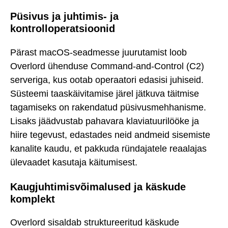
Püsivus ja juhtimis- ja
kontrolloperatsioonid
Pärast macOS-seadmesse juurutamist loob
Overlord ühenduse Command-and-Control (C2)
serveriga, kus ootab operaatori edasisi juhiseid.
Süsteemi taaskäivitamise järel jätkuva täitmise
tagamiseks on rakendatud püsivusmehhanisme.
Lisaks jäädvustab pahavara klaviatuurilööke ja
hiire tegevust, edastades neid andmeid sisemiste
kanalite kaudu, et pakkuda ründajatele reaalajas
ülevaadet kasutaja käitumisest.
Kaugjuhtimisvõimalused ja käskude
komplekt
Overlord sisaldab struktureeritud käskude