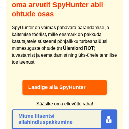
oma arvutit SpyHunter abil
ohtude osas
SpyHunter on võimas pahavara parandamise ja
kaitsmise tööriist, mille eesmärk on pakkuda
kasutajatele süsteemi põhjalikku turbeanalüüsi,
mitmesuguste ohtude (nt
Ülemlord ROT
)
tuvastamist ja eemaldamist ning üks-ühele tehnilise
toe teenust.
Laadige alla SpyHunter
Säästke oma ettevõtte raha!
Mitme litsentsi
allahindluspakkumine