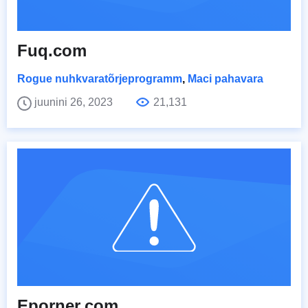
Fuq.com
Rogue nuhkvaratõrjeprogramm
,
Maci pahavara
juunini 26, 2023
21,131
Eporner.com