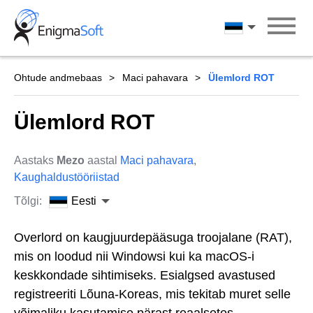
Skip
to
Eesti
content
Ohtude andmebaas
Maci pahavara
Ülemlord ROT
Ülemlord ROT
Aastaks
Mezo
aastal
Maci pahavara
,
Kaughaldustööriistad
Tõlgi:
Eesti
Overlord on kaugjuurdepääsuga troojalane (RAT),
mis on loodud nii Windowsi kui ka macOS-i
keskkondade sihtimiseks. Esialgsed avastused
registreeriti Lõuna-Koreas, mis tekitab muret selle
võimaliku kasutamise pärast reaalsetes