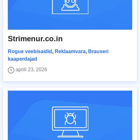
Strimenur.co.in
Rogue veebisaidid
,
Reklaamvara
,
Brauseri
kaaperdajad
aprill 23, 2026