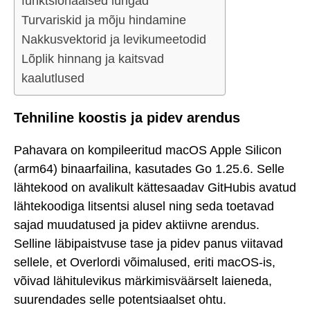
funktsionaalsed lüngad
Turvariskid ja mõju hindamine
Nakkusvektorid ja levikumeetodid
Lõplik hinnang ja kaitsvad
kaalutlused
Tehniline koostis ja pidev arendus
Pahavara on kompileeritud macOS Apple Silicon
(arm64) binaarfailina, kasutades Go 1.25.6. Selle
lähtekood on avalikult kättesaadav GitHubis avatud
lähtekoodiga litsentsi alusel ning seda toetavad
sajad muudatused ja pidev aktiivne arendus.
Selline läbipaistvuse tase ja pidev panus viitavad
sellele, et Overlordi võimalused, eriti macOS-is,
võivad lähitulevikus märkimisväärselt laieneda,
suurendades selle potentsiaalset ohtu.