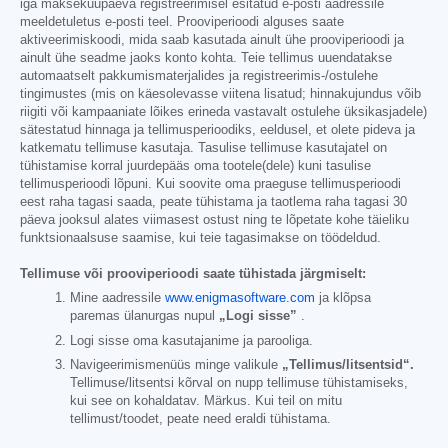
iga maksekuupäeva registreerimisel esitatud e-posti aadressile
meeldetuletus e-posti teel. Prooviperioodi alguses saate
aktiveerimiskoodi, mida saab kasutada ainult ühe prooviperioodi ja
ainult ühe seadme jaoks konto kohta. Teie tellimus uuendatakse
automaatselt pakkumismaterjalides ja registreerimis-/ostulehe
tingimustes (mis on käesolevasse viitena lisatud; hinnakujundus võib
riigiti või kampaaniate lõikes erineda vastavalt ostulehe üksikasjadele)
sätestatud hinnaga ja tellimusperioodiks, eeldusel, et olete pideva ja
katkematu tellimuse kasutaja. Tasulise tellimuse kasutajatel on
tühistamise korral juurdepääs oma tootele(dele) kuni tasulise
tellimusperioodi lõpuni. Kui soovite oma praeguse tellimusperioodi
eest raha tagasi saada, peate tühistama ja taotlema raha tagasi 30
päeva jooksul alates viimasest ostust ning te lõpetate kohe täieliku
funktsionaalsuse saamise, kui teie tagasimakse on töödeldud.
Tellimuse või prooviperioodi saate tühistada järgmiselt:
Mine aadressile
www.enigmasoftware.com
ja klõpsa
paremas ülanurgas nupul
„Logi sisse”
.
Logi sisse oma kasutajanime ja parooliga.
Navigeerimismenüüs minge valikule
„Tellimus/litsentsid“.
Tellimuse/litsentsi kõrval on nupp tellimuse tühistamiseks,
kui see on kohaldatav. Märkus. Kui teil on mitu
tellimust/toodet, peate need eraldi tühistama.