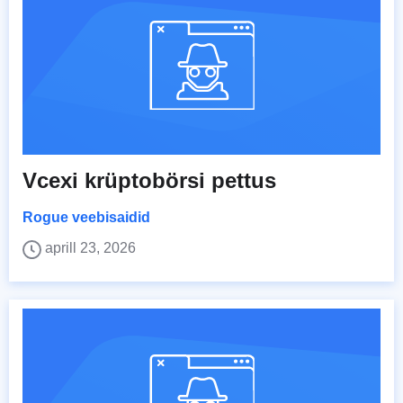
Vcexi krüptobörsi pettus
Rogue veebisaidid
aprill 23, 2026