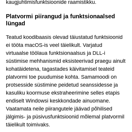
kaugjuhtimisfunktsioonide raamistikku.
Platvormi piirangud ja funktsionaalsed
lüngad
Teatud koodibaasis olevad täiustatud funktsioonid
ei tööta macOS-is veel täielikult. Varjatud
virtuaalse töölaua funktsionaalsus ja DLL-i
süstimise mehhanismid eksisteerivad praegu ainult
kohatäidetena, tagastades käivitamisel teateid
platvormi toe puudumise kohta. Samamoodi on
protsesside süstimine peidetud seanssidesse ja
kasuliku koormuse ekstraheerimine selles etapis
endiselt Windowsi keskkondade ainuomane.
Vaatamata neile piirangutele jäävad põhilised
jälgimis- ja püsivusfunktsioonid mõlemal platvormil
täielikult toimivaks.