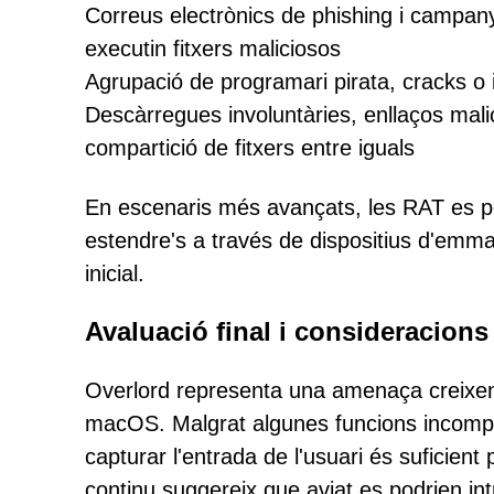
Correus electrònics de phishing i campan
executin fitxers maliciosos
Agrupació de programari pirata, cracks o i
Descàrregues involuntàries, enllaços mali
compartició de fitxers entre iguals
En escenaris més avançats, les RAT es po
estendre's a través de dispositius d'emma
inicial.
Avaluació final i consideracions
Overlord representa una amenaça creixen
macOS. Malgrat algunes funcions incomplet
capturar l'entrada de l'usuari és suficie
continu suggereix que aviat es podrien in