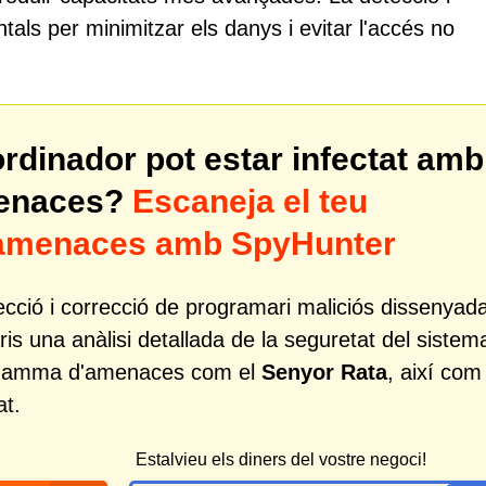
als per minimitzar els danys i evitar l'accés no
ordinador pot estar infectat amb
menaces?
Escaneja el teu
r amenaces amb SpyHunter
cció i correcció de programari maliciós dissenyad
ris una anàlisi detallada de la seguretat del sistem
lia gamma d'amenaces com el
Senyor Rata
, així com
at.
Estalvieu els diners del vostre negoci!