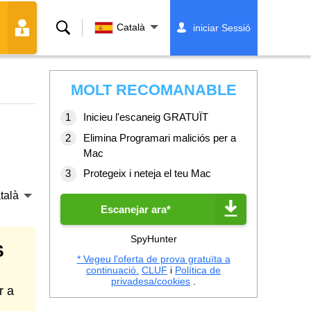
Cerca
Català
iniciar Sessió
MOLT RECOMANABLE
Inicieu l'escaneig GRATUÏT
Elimina Programari maliciós per a
Mac
Protegeix i neteja el teu Mac
talà
Escanejar ara*
SpyHunter
S
* Vegeu l'oferta de prova gratuïta a
continuació.
CLUF
i
Política de
privadesa/cookies
.
r a