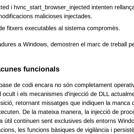
ed i hvnc_start_browser_injected intenten rellanç
ificacions malicioses injectades.
 de fitxers executables al sistema compromès.
dures a Windows, demostren el marc de treball pe
lacunes funcionals
 base de codi encara no són completament operati
al ocult i els mecanismes d'injecció de DLL actualm
ició, retornant missatges que indiquen la manca 
xecuten. De la mateixa manera, la injecció de pro
ga útil continuen sent exclusives dels entorns Wind
ions, les funcions bàsiques de vigilància i persist