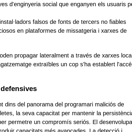
yes d'enginyeria social que enganyen els usuaris 
nstal·ladors falsos de fonts de tercers no fiables
ciosos en plataformes de missatgeria i xarxes de
den propagar lateralment a través de xarxes loca
gatzematge extraïbles un cop s'ha establert l'accé
 defensives
t dins del panorama del programari maliciós de
es, la seva capacitat per mantenir la persistència
nt per permetre un compromís seriós. El desenvolu
troduir capacitats més avançades. La detecció i