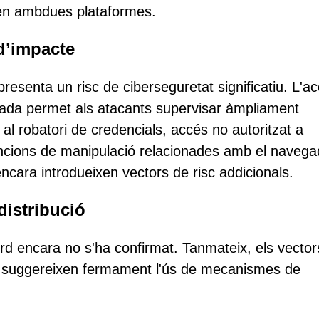
 en ambdues plataformes.
 d’impacte
 presenta un risc de ciberseguretat significatiu. L'a
rada permet als atacants supervisar àmpliament
ó al robatori de credencials, accés no autoritzat a
 funcions de manipulació relacionades amb el navega
cara introdueixen vectors de risc addicionals.
distribució
ord encara no s'ha confirmat. Tanmateix, els vector
T suggereixen fermament l'ús de mecanismes de