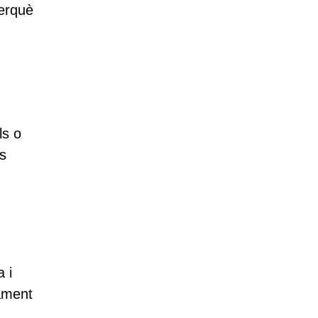
perquè
ls o
s
 i
pament