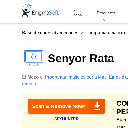
Skip
to
a
Productes
casa
content
Base de dades d'amenaces
Programari maliciós
Senyor Rata
El
Mezo
el
Programari maliciós per a Mac
,
Eines d'a
remota
CO
Scan & Remove Now*
PE
SPYHUNTER
Exec
Mac. 