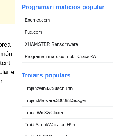
Programari maliciós popular
Eporner.com
Fuq.com
,
orea
XHAMSTER Ransomware
l món
Programari maliciós mòbil CraxsRAT
tent
ular el
Troians populars
r
Trojan:Win32/Suschil!rfn
Trojan.Malware.300983.Susgen
Troià: Win32/Cloxer
Troià:Script/Wacatac.H!ml