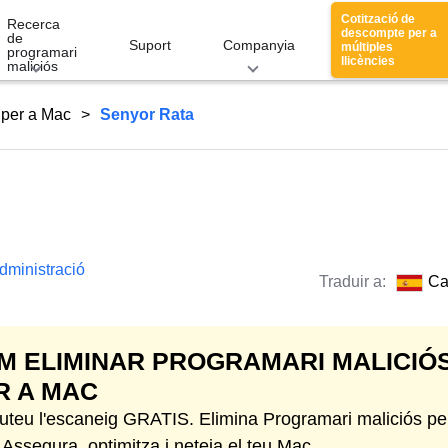
Cotització de
Recerca
descompte per a
de
Suport
Companyia
múltiples
programari
llicències
maliciós
 per a Mac
Senyor Rata
dministració
Traduir a:
Ca
M ELIMINAR PROGRAMARI MALICIÓ
R A MAC
uteu l'escaneig GRATIS. Elimina Programari maliciós pe
Assegura, optimitza i neteja el teu Mac.