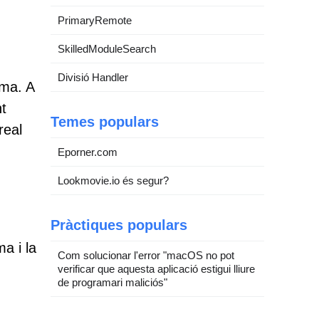
PrimaryRemote
SkilledModuleSearch
Divisió Handler
ema. A
nt
Temes populars
real
Eporner.com
Lookmovie.io és segur?
Pràctiques populars
ma i la
Com solucionar l'error "macOS no pot
verificar que aquesta aplicació estigui lliure
de programari maliciós"