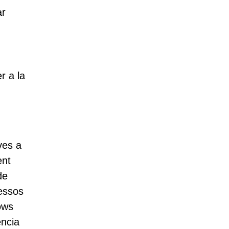
ar
r a la
ves a
ent
de
cessos
ows
ència