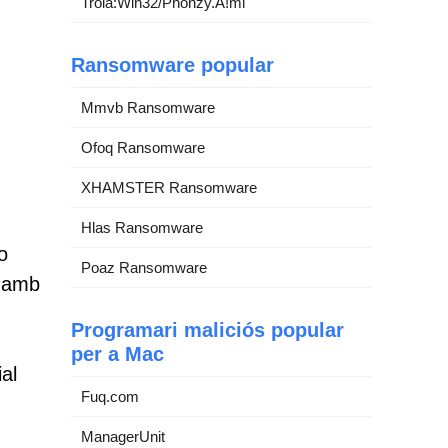
Troià:Win32/Phonzy.A!ml
Ransomware popular
Mmvb Ransomware
Ofoq Ransomware
XHAMSTER Ransomware
Hlas Ransomware
o
Poaz Ransomware
, amb
Programari maliciós popular
per a Mac
al
Fuq.com
ManagerUnit