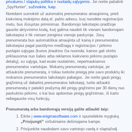
privatumo / slapukų politika
ir
nuolaidų sąlygomis
. Jei norite pašalinti
„SpyHunter“,
sužinokite, kaip
.
Norėdami sumokėti už automatinį prenumeratos atnaujinimą, prieš
kiekvieną mokėjimo datą el. pašto adresu, kurį nurodėte registracijos
metu, bus išsiųstas priminimas. Bandomojo laikotarpio pradžioje
gausite aktyvinimo kodą, kurį galima naudoti tik vienam bandomajam
laikotarpiui ir tik vienam įrenginiui vienoje paskyroje. Jūsų
prenumerata bus automatiškai atnaujinta už kainą ir prenumeratos
laikotarpiui pagal pasiūlymo medžiagą ir registracijos / pirkimo
puslapio sąlygas (kurios įtrauktos čia nuoroda; kainos gali skirtis
priklausomai nuo šalies arba reklamos kiekvieno pirkimo puslapio
detalių), su sąlyga, kad esate nuolatinės, nepertraukiamos
prenumeratos vartotojas. Mokamų prenumeratų vartotojai, jei
atšauksite prenumeratą, ir toliau turėsite prieigą prie savo produktų iki
mokamos prenumeratos laikotarpio pabaigos. Jei norite gauti pinigų
grąžinimą už dabartinį prenumeratos laikotarpį, turite atšaukti
prenumeratą ir pateikti prašymą dėl pinigų grąžinimo per 30 dienų nuo
paskutinio pirkimo, o kai bus apdorotas pinigų grąžinimas, iš karto
nebegausite visų funkcijų.
Prenumeratą arba bandomąją versiją galite atšaukti taip:
Eikite į
www.enigmasoftware.com
ir spustelėkite mygtuką
„Prisijungti“
viršutiniame dešiniajame kampe.
Prisijunkite naudodami savo vartotojo vardą ir slaptažodį.