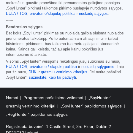
mokesčius gausite pranešimą iki prenumeratos galiojimo pabaigos.
„SpyHunter“ pirkimui taikomos pirkimo puslapyje nurodytos sąlygos,
EULA / TOS
,
privatumo/slapukų politika
ir
nuolaidų sąlygos
.
------
Bendrosios sąlygos
Bet koks „SpyHunter“ pirkimas su nuolaida galioja siūlomą nuolaidos
prenumeratos laikotarpį. Po to automatiniam atnaujinimui ir (arba)
būsimiems pirkimams bus taikoma tuo metu galiojanti standartinė
kaina. Kainos gali keistis, tačiau apie kainų pokyčius jus
informuosime iš anksto.
Visoms „SpyHunter“ versijoms reikalingas jūsų sutikimas su mūsų
EULA / TOS
,
privatumo / slapukų politika
ir
nuolaidų sąlygomis
. Taip
pat žr. mūsų
DUK
ir
grėsmių vertinimo kriterijus
. Jei norite pašalinti
„SpyHunter“,
sužinokite, kaip tai padaryti
.
Namai
Programos pašalinimo veiksmai
„SpyHunter“
grėsmių vertinimo kriterijai
„SpyHunter“ papildomos sąlygos
„RegHunter“ papildomos sąlygos
Registruota buveinė: 1 Castle Street, 3rd Floor, Dublin 2
D02XD82 Ireland.