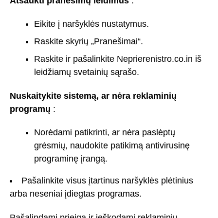
Atšaukti pranešimų leidimus
:
Eikite į naršyklės nustatymus.
Raskite skyrių „Pranešimai“.
Raskite ir pašalinkite Neprierenistro.co.in iš
leidžiamų svetainių sąrašo.
Nuskaitykite sistemą, ar nėra reklaminių
programų
:
Norėdami patikrinti, ar nėra paslėptų
grėsmių, naudokite patikimą antivirusinę
programinę įrangą.
Pašalinkite visus įtartinus naršyklės plėtinius
arba neseniai įdiegtas programas.
Pašalindami prieigą ir ieškodami reklaminių