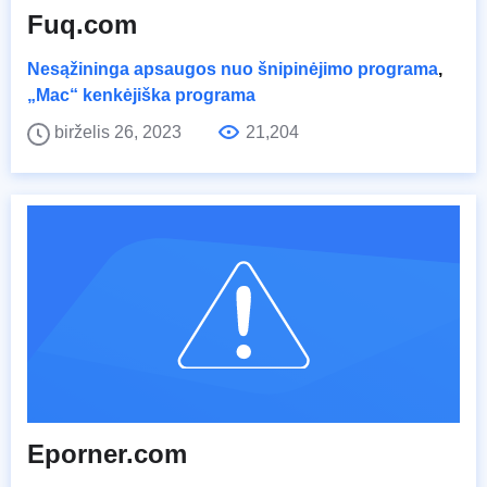
Fuq.com
Nesąžininga apsaugos nuo šnipinėjimo programa
,
„Mac“ kenkėjiška programa
birželis 26, 2023
21,204
Eporner.com