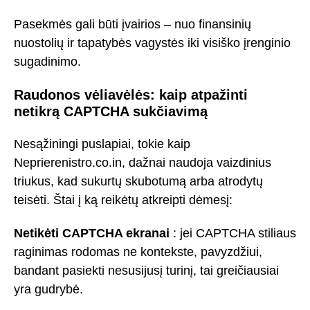
Pasekmės gali būti įvairios – nuo finansinių
nuostolių ir tapatybės vagystės iki visiško įrenginio
sugadinimo.
Raudonos vėliavėlės: kaip atpažinti
netikrą CAPTCHA sukčiavimą
Nesąžiningi puslapiai, tokie kaip
Neprierenistro.co.in, dažnai naudoja vaizdinius
triukus, kad sukurtų skubotumą arba atrodytų
teisėti. Štai į ką reikėtų atkreipti dėmesį:
Netikėti CAPTCHA ekranai
: jei CAPTCHA stiliaus
raginimas rodomas ne kontekste, pavyzdžiui,
bandant pasiekti nesusijusį turinį, tai greičiausiai
yra gudrybė.