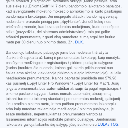
galite atšaukti „EnigmaSoft“ svetainės skiltyje „Mano paskyra“ arba
susisiekę su „EnigmaSoft“ iki 7 dienų bandomojo laikotarpio pabaigos,
kad išvengtumėte mokėtino mokesčio apmokėjimo iš karto pasibaigus
bandomajam laikotarpiui. Jei nuspręsite atšaukti bandomąją versiją,
nedelsdami prarasite prieigą prie „SpyHunter“. Jei dėl kokių nors
priežasčių manote, kad buvo apdorotas mokėjimas, kurio nenorėjote
atlikti (pavyzdžiui, dėl sistemos administravimo), taip pat galite
atšaukti prenumeratą ir gauti visą sumokėtą sumą atgal bet kuriuo
metu per 30 dienų nuo pirkimo datos. Žr .
DUK
.
Bandomojo laikotarpio pabaigoje jums bus nedelsiant išrašyta
išankstinė sąskaita už kainą ir prenumeratos laikotarpį, kaip nurodyta
pasiūlymo medžiagoje ir registracijos / pirkimo puslapio sąlygose
(kurios įtrauktos čia nuoroda; kainos gali skirtis priklausomai nuo
šalies arba akcijos kiekvienoje pirkimo puslapio informacijoje), jei laiku
neatšaukėte prenumeratos. Kainos paprastai prasideda nuo
$79.98
kas pusmetį („SpyHunter Pro Windows“ / „SpyHunter for Mac“). Jūsų
įsigyta prenumerata bus
automatiškai atnaujinta
pagal registracijos /
pirkimo puslapio sąlygas, kurios numato automatinį atnaujinimą
taikant tuo metu taikomą standartinį prenumeratos mokestį, galiojantį
jūsų pradinio pirkimo metu, ir tam pačiam prenumeratos laikotarpiui
arba kaip nurodyta reklaminėje medžiagoje / pirkimo puslapyje, jei
esate nuolatinis, nepertraukiamas prenumeratos vartotojas.
Išsamesnės informacijos ieškokite pirkimo puslapyje. Bandomasis
laikotarpis galioja laikantis šių sąlygų, jūsų sutikimo su
EULA / TOS
,