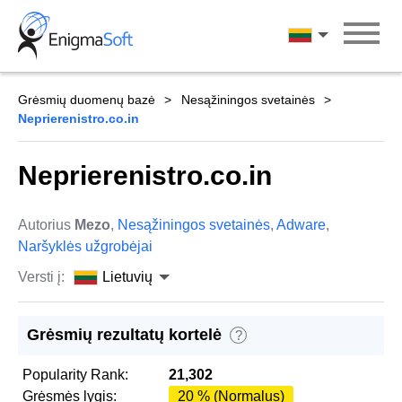
Skip
to
Lietuvių
content
Grėsmių duomenų bazė
Nesąžiningos svetainės
Neprierenistro.co.in
Neprierenistro.co.in
Autorius
Mezo
,
Nesąžiningos svetainės
,
Adware
,
Naršyklės užgrobėjai
Versti į:
Lietuvių
Grėsmių rezultatų kortelė
?
Popularity Rank:
21,302
Grėsmės lygis:
20 % (Normalus)