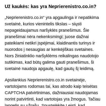
Už kaukės: kas yra Neprierenistro.co.in?
„Neprierenistro.co.in“ yra apgaulinga ir nepatikima
svetainė, kurios vienintelis tikslas – siųsti
nepageidaujamus naršyklės pranešimus. Šie
pranešimai nėra nekenksmingi; juose dažnai
pateikiami netikri įspėjimai, klaidinantis turinys ir
nuorodos į nesaugias ar kenkėjiškas svetaines.
Nors žiniatinklio naršyklėms reikalingas naudotojo
sutikimas, kad būtų galima gauti pranešimus, ši
svetainė naudoja apgaulę, kad gautų šį leidimą.
Apsilankius Neprierenistro.co.in svetainėje,
vartotojams rodomas tai, kas atrodo kaip teisėtas
CAPTCHA patvirtinimas, dažniausiai naudojamas
norint patvirtinti, kad vartotojas yra žmogus. Tačiau
langelis su užrašu „Spustelėkite Leisti, kad