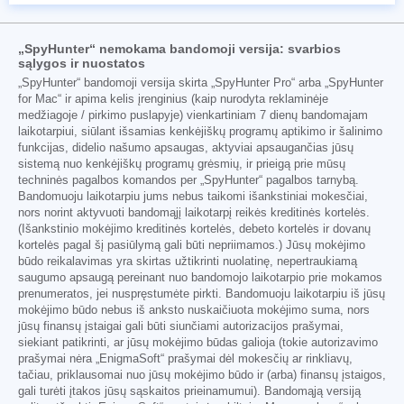
„SpyHunter“ nemokama bandomoji versija: svarbios
sąlygos ir nuostatos
„SpyHunter“ bandomoji versija skirta „SpyHunter Pro“ arba „SpyHunter
for Mac“ ir apima kelis įrenginius (kaip nurodyta reklaminėje
medžiagoje / pirkimo puslapyje) vienkartiniam 7 dienų bandomajam
laikotarpiui, siūlant išsamias kenkėjiškų programų aptikimo ir šalinimo
funkcijas, didelio našumo apsaugas, aktyviai apsaugančias jūsų
sistemą nuo kenkėjiškų programų grėsmių, ir prieigą prie mūsų
techninės pagalbos komandos per „SpyHunter“ pagalbos tarnybą.
Bandomuoju laikotarpiu jums nebus taikomi išankstiniai mokesčiai,
nors norint aktyvuoti bandomąjį laikotarpį reikės kreditinės kortelės.
(Išankstinio mokėjimo kreditinės kortelės, debeto kortelės ir dovanų
kortelės pagal šį pasiūlymą gali būti nepriimamos.) Jūsų mokėjimo
būdo reikalavimas yra skirtas užtikrinti nuolatinę, nepertraukiamą
saugumo apsaugą pereinant nuo bandomojo laikotarpio prie mokamos
prenumeratos, jei nuspręstumėte pirkti. Bandomuoju laikotarpiu iš jūsų
mokėjimo būdo nebus iš anksto nuskaičiuota mokėjimo suma, nors
jūsų finansų įstaigai gali būti siunčiami autorizacijos prašymai,
siekiant patikrinti, ar jūsų mokėjimo būdas galioja (tokie autorizavimo
prašymai nėra „EnigmaSoft“ prašymai dėl mokesčių ar rinkliavų,
tačiau, priklausomai nuo jūsų mokėjimo būdo ir (arba) finansų įstaigos,
gali turėti įtakos jūsų sąskaitos prieinamumui). Bandomąją versiją