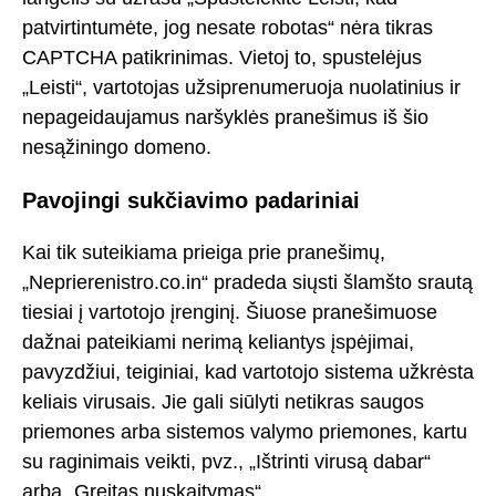
patvirtintumėte, jog nesate robotas“ nėra tikras
CAPTCHA patikrinimas. Vietoj to, spustelėjus
„Leisti“, vartotojas užsiprenumeruoja nuolatinius ir
nepageidaujamus naršyklės pranešimus iš šio
nesąžiningo domeno.
Pavojingi sukčiavimo padariniai
Kai tik suteikiama prieiga prie pranešimų,
„Neprierenistro.co.in“ pradeda siųsti šlamšto srautą
tiesiai į vartotojo įrenginį. Šiuose pranešimuose
dažnai pateikiami nerimą keliantys įspėjimai,
pavyzdžiui, teiginiai, kad vartotojo sistema užkrėsta
keliais virusais. Jie gali siūlyti netikras saugos
priemones arba sistemos valymo priemones, kartu
su raginimais veikti, pvz., „Ištrinti virusą dabar“
arba „Greitas nuskaitymas“.