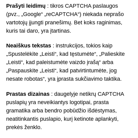
Prašyti leidimų
: tikros CAPTCHA paslaugos
(pvz., „Google“ „reCAPTCHA“) niekada neprašo
vartotojų įjungti pranešimų. Bet koks raginimas,
kuris tai daro, yra įtartinas.
Neaiškus tekstas
: instrukcijos, tokios kaip
„Spustelėkite „Leisti“, kad tęstumėte“, „Palieskite
„Leisti“, kad paleistumėte vaizdo įrašą“ arba
„Paspauskite „Leisti“, kad patvirtintumėte, jog
nesate robotas“, yra įprasta sukčiavimo taktika.
Prastas dizainas
: daugelyje netikrų CAPTCHA
puslapių yra neveikiantys logotipai, prasta
gramatika arba bendro pobūdžio išdėstymas,
neatitinkantis puslapio, kurį ketinote aplankyti,
prekės ženklo.