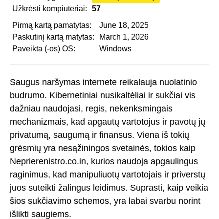
Užkrėsti kompiuteriai:
57
Pirmą kartą pamatytas:
June 18, 2025
Paskutinį kartą matytas:
March 1, 2026
Paveikta (-os) OS:
Windows
Saugus naršymas internete reikalauja nuolatinio
budrumo. Kibernetiniai nusikaltėliai ir sukčiai vis
dažniau naudojasi, regis, nekenksmingais
mechanizmais, kad apgautų vartotojus ir pavotų jų
privatumą, saugumą ir finansus. Viena iš tokių
grėsmių yra nesąžiningos svetainės, tokios kaip
Neprierenistro.co.in, kurios naudoja apgaulingus
raginimus, kad manipuliuotų vartotojais ir priverstų
juos suteikti žalingus leidimus. Suprasti, kaip veikia
šios sukčiavimo schemos, yra labai svarbu norint
išlikti saugiems.