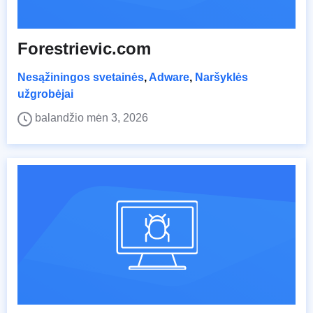
Forestrievic.com
Nesąžiningos svetainės
,
Adware
,
Naršyklės
užgrobėjai
balandžio mėn 3, 2026