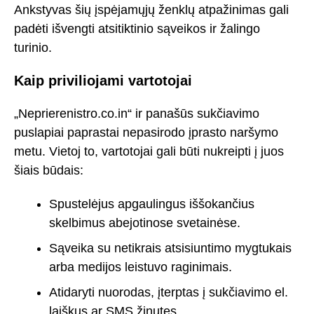
Ankstyvas šių įspėjamųjų ženklų atpažinimas gali
padėti išvengti atsitiktinio sąveikos ir žalingo
turinio.
Kaip priviliojami vartotojai
„Neprierenistro.co.in“ ir panašūs sukčiavimo
puslapiai paprastai nepasirodo įprasto naršymo
metu. Vietoj to, vartotojai gali būti nukreipti į juos
šiais būdais:
Spustelėjus apgaulingus iššokančius
skelbimus abejotinose svetainėse.
Sąveika su netikrais atsisiuntimo mygtukais
arba medijos leistuvo raginimais.
Atidaryti nuorodas, įterptas į sukčiavimo el.
laiškus ar SMS žinutes.