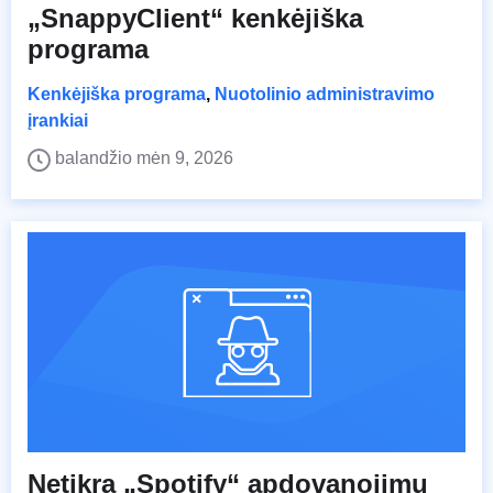
„SnappyClient“ kenkėjiška
programa
Kenkėjiška programa
,
Nuotolinio administravimo
įrankiai
balandžio mėn 9, 2026
Netikra „Spotify“ apdovanojimų