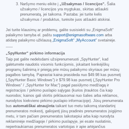
Naršymo meniu eikite į
„Užsakymas / licencijos“.
Šalia
užsakymo / licencijos yra mygtukas, skirtas atšaukti
prenumeratą, jei taikoma. Pastaba: jei turite kelis
užsakymus / produktus, turėsite juos atšaukti atskirai.
Jei turite klausimų ar problemų, galite susisiekti su „EnigmaSoft“
palaikymo tarnyba el. paštu
support@enigmasoftware.com
arba
atidarę palaikymo užklausą
„EnigmaSoft“ „MyAccount“
svetainėje.
------
„SpyHunter“ pirkimo informacija
Taip pat galite nedelsdami užsiprenumeruoti „SpyHunter“, kad
galėtumėte naudotis visomis funkcijomis, įskaitant kenkėjiškų
programų šalinimą ir prieigą prie mūsų palaikymo skyriaus per mūsų
pagalbos tarnybą. Paprastai kaina prasideda nuo
$49.98
kas pusmetį
(„SpyHunter Basic Windows“) ir
$79.98
kas pusmetį („SpyHunter Pro
Windows“ / „SpyHunter for Mac“) pagal pasiūlymo medžiagą ir
registracijos / pirkimo puslapio sąlygas (kurios įtrauktos čia kaip
nuorodos; kainos gali skirtis priklausomai nuo šalies arba reklamos,
nurodytos kiekvieno pirkimo puslapio informacijoje). Jūsų prenumerata
bus
automatiškai atnaujinta
taikant tuo metu taikomą standartinį
prenumeratos mokestį, galiojantį jūsų pradinės prenumeratos įsigijimo
metu, ir tam pačiam prenumeratos laikotarpiui arba kaip nurodyta
reklaminėje medžiagoje / pirkimo puslapyje, jei esate nuolatinis,
nepertraukiamas prenumeratos vartotojas ir apie artėjančius