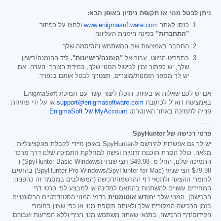
ניתן לבטל מנוי או תקופת ניסיון באופן הבא:
כנסו לאתר
www.enigmasoftware.com
ולחצו על כפתור
"התחברות"
בפינה הימנית העליונה.
התחבר באמצעות שם המשתמש והסיסמה שלך.
בתפריט הניווט, עבור אל
"הזמנה/רישיונות".
ליד ההזמנה/רישיון
שלך, יש כפתור זמין לביטול המנוי שלך, במידת הצורך. הערה: אם
יש לך מספר הזמנות/מוצרים, תצטרך לבטל אותם בנפרד.
אם יש לכם שאלות או בעיות, תוכלו ליצור קשר עם תמיכת EnigmaSoft
באמצעות דוא"ל לכתובת
support@enigmasoftware.com
או על ידי פתיחת
פנייה לתמיכה באתר האינטרנט
MyAccount של EnigmaSoft
.
------
פרטי רכישה של SpyHunter
יש לך גם אפשרות להירשם ל-SpyHunter באופן מיידי לקבלת פונקציונליות
מלאה, כולל הסרת תוכנות זדוניות וגישה למחלקת התמיכה שלנו דרך מרכז
התמיכה שלנו, החל מ-
$49.98
חצי שנתי (SpyHunter Basic Windows) ו-
$79.98
חצי שנתי (SpyHunter Pro Windows/SpyHunter for Mac) בהתאם
לחומרי ההצעה ולתנאי דף ההרשמה/רכישה (המשולבים במסמך זה כהפניה;
המחירים עשויים להשתנות בהתאם למדינה או למבצע לפי פרטי דף
הרכישה). המנוי שלך
יחודש אוטומטית
בדמי המנוי הסטנדרטיים הרלוונטיים
בזמן הרכישה המקורית שלך ולאותה תקופת מנוי או כפי שצוין בחומרי
הקידום/דף הרכישה, בתנאי שאתה משתמש מנוי רציף וללא הפרעות ועבורם