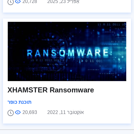
אַפּרִיל 23, 2025
20,728
XHAMSTER Ransomware
תוכנת כופר
אוֹקְטוֹבֶּר 11, 2022
20,693