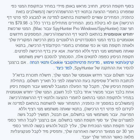
בסוף תקופת הניסיון, תחויב מראש באופן מיידי במחיר ובתקופת המנוי כפי
שמפורט בחומרי ההצעה ובתנאי דף ההרשמה/רכישה (המשולבים בזאת
כהפניה; המחירים עשויים להשתנות בהתאם למדינה או למבצע לפי פרטי דף
הרכישה) אם לא ביטלת בזמן. המחירים מתחילים בדרך כלל ב-
$79.98
מדי
חצי שנה (SpyHunter Pro Windows/SpyHunter עבור Mac). המנוי שרכשת
יחודש אוטומטית
בהתאם לתנאי דף ההרשמה/רכישה, המספקים חידושים
אוטומטיים בדמי המנוי הסטנדרטיים הרלוונטיים בזמן הרכישה המקורית שלך
ולאותה תקופת מנוי או כפי שמפורט בחומרי הקידום/דף הרכישה, בתנאי
שאתה משתמש מנוי רציף וללא הפרעות. אנא עיין בדף הרכישה לפרטים.
תקופת הניסיון כפופה לתנאים אלה, הסכמתך להסכם רישיון משתמש
קרקע/תנאי שימוש
,
מדיניות פרטיות/קובצי Cookie
ותנאי הנחה
. אם ברצונך
להסיר את ההתקנה של SpyHunter,
למד כיצד
.
עבור תשלום עבור חידוש אוטומטי של המנוי שלך, תישלח תזכורת בדוא"ל
לכתובת הדוא"ל שסיפקת בעת ההרשמה לפני כל תאריך תשלום. בתחילת
תקופת הניסיון שלך, תקבל קוד הפעלה המוגבל לשימוש עבור תקופת ניסיון
אחת בלבד ועבור מכשיר אחד בלבד לכל חשבון. המנוי שלך יחודש אוטומטית
במחיר ולתקופת המנוי בהתאם לחומרי ההצעה ולתנאי דף ההרשמה/רכישה
(המשולבים במסמך זה כהפניה; התמחור עשוי להשתנות בהתאם למדינה או
לקידום לפי פרטי דף הרכישה), בתנאי שאתה משתמש מנוי רציף וללא
הפרעות. עבור משתמשי מנוי בתשלום, אם תבטל, תמשיך לקבל גישה
למוצר/ים שלך עד סוף תקופת המנוי בתשלום. אם ברצונך לקבל החזר כספי
עבור תקופת המנוי הנוכחית שלך, עליך לבטל ולהגיש בקשה להחזר כספי
תוך 30 יום ממועד הרכישה האחרונה שלך, ותפסיק מיד לקבל פונקציונליות
מלאה כאשר ההחזר שלך יעובד.