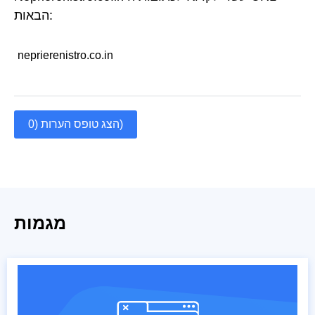
הבאות:
neprierenistro.co.in
הצג טופס הערות (0)
מגמות