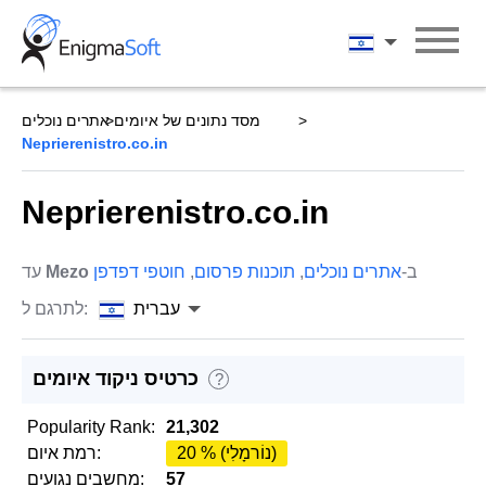
Skip
to
עברית
content
מסד נתונים של איומים
אתרים נוכלים
Neprierenistro.co.in
Neprierenistro.co.in
ב-
אתרים נוכלים
,
תוכנות פרסום
,
חוטפי דפדפן
Mezo
עד
עברית
לתרגם ל:
כרטיס ניקוד איומים
?
Popularity Rank:
21,302
20 % (נוֹרמָלִי)
רמת איום:
57
מחשבים נגועים: