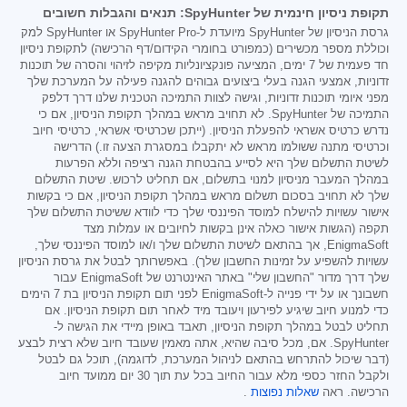
תקופת ניסיון חינמית של SpyHunter: תנאים והגבלות חשובים
גרסת הניסיון של SpyHunter מיועדת ל-SpyHunter Pro או SpyHunter למק
וכוללת מספר מכשירים (כמפורט בחומרי הקידום/דף הרכישה) לתקופת ניסיון
חד פעמית של 7 ימים, המציעה פונקציונליות מקיפה לזיהוי והסרה של תוכנות
זדוניות, אמצעי הגנה בעלי ביצועים גבוהים להגנה פעילה על המערכת שלך
מפני איומי תוכנות זדוניות, וגישה לצוות התמיכה הטכנית שלנו דרך דלפק
התמיכה של SpyHunter. לא תחויב מראש במהלך תקופת הניסיון, אם כי
נדרש כרטיס אשראי להפעלת הניסיון. (ייתכן שכרטיסי אשראי, כרטיסי חיוב
וכרטיסי מתנה ששולמו מראש לא יתקבלו במסגרת הצעה זו.) הדרישה
לשיטת התשלום שלך היא לסייע בהבטחת הגנה רציפה וללא הפרעות
במהלך המעבר מניסיון למנוי בתשלום, אם תחליט לרכוש. שיטת התשלום
שלך לא תחויב בסכום תשלום מראש במהלך תקופת הניסיון, אם כי בקשות
אישור עשויות להישלח למוסד הפיננסי שלך כדי לוודא ששיטת התשלום שלך
תקפה (הגשות אישור כאלה אינן בקשות לחיובים או עמלות מצד
EnigmaSoft, אך בהתאם לשיטת התשלום שלך ו/או למוסד הפיננסי שלך,
עשויות להשפיע על זמינות החשבון שלך). באפשרותך לבטל את גרסת הניסיון
שלך דרך מדור "החשבון שלי" באתר האינטרנט של EnigmaSoft עבור
חשבונך או על ידי פנייה ל-EnigmaSoft לפני תום תקופת הניסיון בת 7 הימים
כדי למנוע חיוב שיגיע לפירעון ויעובד מיד לאחר תום תקופת הניסיון. אם
תחליט לבטל במהלך תקופת הניסיון, תאבד באופן מיידי את הגישה ל-
SpyHunter. אם, מכל סיבה שהיא, אתה מאמין שעובד חיוב שלא רצית לבצע
(דבר שיכול להתרחש בהתאם לניהול המערכת, לדוגמה), תוכל גם לבטל
ולקבל החזר כספי מלא עבור החיוב בכל עת תוך 30 יום ממועד חיוב
הרכישה. ראה
שאלות נפוצות
.