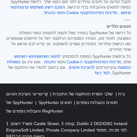
תקבל הודעה על חיובים עתידיים לפני תום המנוי שלך. רכישת SpyHunter
כפופה לתנאים וההגבלות בדף הרכישה,
הסכם רישיון משתמש קרקע/תנאי
שימוש
,
מדיניות הפרטיות/קובצי Cookie
ותנאי ההנחה
.
------
תנאים כלליים
כל רכישה של SpyHunter במחיר מוזל תקפה לתקופת המנוי המוזלת
המוצעת. לאחר מכן, המחיר הסטנדרטי הרלוונטי יחול על חידושים אוטומטיים
ו/או רכישות עתידיות. המחירים עשויים להשתנות, אך נודיע לכם מראש על
שינויי מחירים.
כל גרסאות SpyHunter כפופות להסכמתך
לתנאי השימוש/תנאי השימוש
שלנו,
מדיניות הפרטיות/קובצי ה-Cookie
ותנאי
ההנחה
. אנא עיין גם
בשאלות
הנפוצות
ובקריטריונים
להערכת איומים
. אם ברצונך להסיר את ההתקנה של
SpyHunter,
למד כיצד
.
בית
שלבי הסרת ההתקנה של התוכנית
קריטריוני הערכת האיום
SpyHunter תנאים והגבלות נוספים
תנאים
של SpyHunter
והגבלות נוספים של RegHunter
משרד רשום: 1 Castle Street, קומה 3, Dublin 2 D02XD82 Ireland.
EnigmaSoft Limited, Private Company Limited לפי מניות, מספר
רישום חברה 597114.