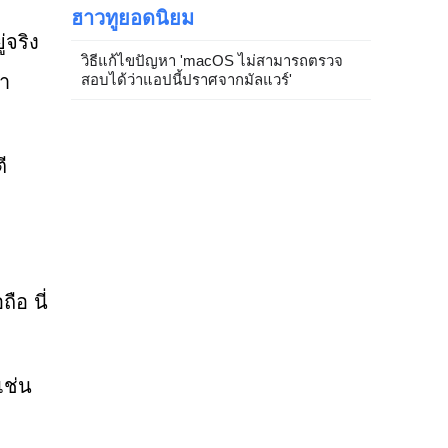
ฮาวทูยอดนิยม
่จริง
วิธีแก้ไขปัญหา 'macOS ไม่สามารถตรวจ
ษา
สอบได้ว่าแอปนี้ปราศจากมัลแวร์'
ี
ือ นี่
เช่น