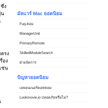
ซึ่ง
ุ่น
มัลแวร์ Mac ยอดนิยม
น
Fuq.คอม
ManagerUnit
PrimaryRemote
SkilledModuleSearch
ดยตรง
ื่อง
ฝ่ายจัดการ
เช่น
ปัญหายอดนิยม
เอพอนเนอร์ดอทคอม
Lookmovie.io ปลอดภัยหรือไม่?
น