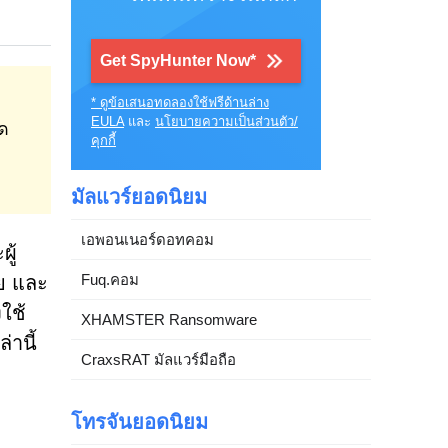
Get SpyHunter Now*
* ดูข้อเสนอทดลองใช้ฟรีด้านล่าง
EULA
และ
นโยบายความเป็นส่วนตัว/
ด
คุกกี้
มัลแวร์ยอดนิยม
เอพอนเนอร์ดอทคอม
ู้
Fuq.คอม
ัย และ
ใช้
XHAMSTER Ransomware
่านี้
CraxsRAT มัลแวร์มือถือ
โทรจันยอดนิยม