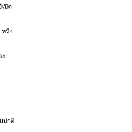
้เปิด
 หรือ
อง
ย
ามปกติ