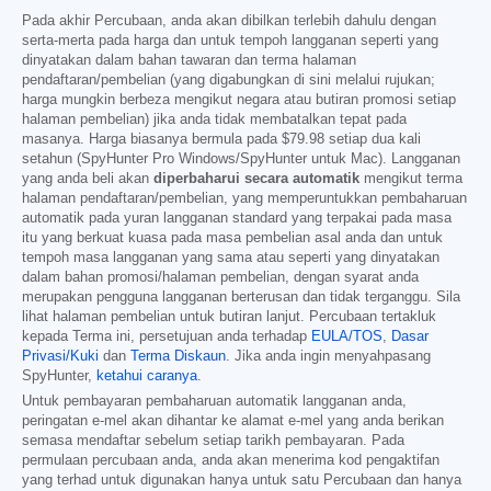
Pada akhir Percubaan, anda akan dibilkan terlebih dahulu dengan
serta-merta pada harga dan untuk tempoh langganan seperti yang
dinyatakan dalam bahan tawaran dan terma halaman
pendaftaran/pembelian (yang digabungkan di sini melalui rujukan;
harga mungkin berbeza mengikut negara atau butiran promosi setiap
halaman pembelian) jika anda tidak membatalkan tepat pada
masanya. Harga biasanya bermula pada
$79.98
setiap dua kali
setahun (SpyHunter Pro Windows/SpyHunter untuk Mac). Langganan
yang anda beli akan
diperbaharui secara automatik
mengikut terma
halaman pendaftaran/pembelian, yang memperuntukkan pembaharuan
automatik pada yuran langganan standard yang terpakai pada masa
itu yang berkuat kuasa pada masa pembelian asal anda dan untuk
tempoh masa langganan yang sama atau seperti yang dinyatakan
dalam bahan promosi/halaman pembelian, dengan syarat anda
merupakan pengguna langganan berterusan dan tidak terganggu. Sila
lihat halaman pembelian untuk butiran lanjut. Percubaan tertakluk
kepada Terma ini, persetujuan anda terhadap
EULA/TOS
,
Dasar
Privasi/Kuki
dan
Terma Diskaun
. Jika anda ingin menyahpasang
SpyHunter,
ketahui caranya
.
Untuk pembayaran pembaharuan automatik langganan anda,
peringatan e-mel akan dihantar ke alamat e-mel yang anda berikan
semasa mendaftar sebelum setiap tarikh pembayaran. Pada
permulaan percubaan anda, anda akan menerima kod pengaktifan
yang terhad untuk digunakan hanya untuk satu Percubaan dan hanya