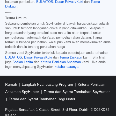
halaman pembelian,
EULA/TOS
,
Dasar Privasi/Kuki
dan
Terma
Diskaun
.
------
Terma Umum
Sebarang pembelian untuk SpyHunter di bawah harga diskaun adalah
sah untuk tempoh langganan diskaun yang ditawarkan. Selepas itu,
harga standard yang terpakai pada masa itu akan terpakai untuk
pembaharuan automatik dan/atau pembelian akan datang. Harga
tertakluk kepada perubahan, walaupun kami akan memaklumkan anda
terlebih dahulu tentang perubahan harga.
Semua versi SpyHunter tertakluk kepada persetujuan anda terhadap
EULA/TOS
,
Dasar Privasi/Kuki
dan
Terma Diskaun
kami. Sila lihat
juga
Soalan Lazim
dan
Kriteria Penilaian Ancaman
kami. Jika anda
ingin menyahpasang SpyHunter,
ketahui caranya
.
Rumah
Langkah Nyahpasang Program
Kriteria Penilaian
Ancaman SpyHunter
Terma dan Syarat Tambahan SpyHunter
Terma dan Syarat Tambahan RegHunter
Pejabat Berdaftar: 1 Castle Street, 3rd Floor, Dublin 2 D02XD82
Ireland.