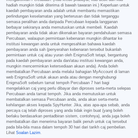
hadiah mungkin tidak diterima di bawah tawaran ini.) Keperluan untuk
kaedah pembayaran anda adalah untuk membantu memastikan
perlindungan keselamatan yang berterusan dan tidak terganggu
semasa peralihan anda daripada Percubaan kepada langganan
berbayar sekiranya anda memutuskan untuk membeli. Kaedah
pembayaran anda tidak akan dikenakan bayaran pendahuluan semasa
Percubaan, walaupun permintaan kebenaran mungkin dihantar ke
institusi kewangan anda untuk mengesahkan bahawa kaedah
pembayaran anda sah (penyerahan kebenaran tersebut bukanlah
permintaan untuk caj atau yuran oleh EnigmaSoft tetapi, bergantung
pada kaedah pembayaran anda dan/atau institusi kewangan anda,
mungkin mencerminkan ketersediaan akaun anda). Anda boleh
membatalkan Percubaan anda melalui bahagian MyAccount di laman
web EnigmaSoft untuk akaun anda atau dengan menghubungi
EnigmaSoft sebelum tamat tempoh Percubaan 7 hari bagi
mengelakkan caj yang perlu dibayar dan diproses serta-merta selepas
Percubaan anda tamat tempoh. Jika anda memutuskan untuk
membatalkan semasa Percubaan anda, anda akan serta-merta
kehilangan akses kepada SpyHunter. Jika, atas apa-apa sebab, anda
percaya caj telah diproses yang anda tidak ingin buat (yang boleh
berlaku berdasarkan pentadbiran sistem, contohnya), anda juga boleh
membatalkan dan menerima bayaran balik penuh untuk caj tersebut
pada bila-bila masa dalam tempoh 30 hari dari tarikh caj pembelian.
Lihat
Soalan Lazim
.