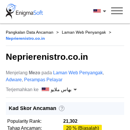
Skip
to
بهاس ملايو
content
Pangkalan Data Ancaman
Laman Web Penyangak
Neprierenistro.co.in
Neprierenistro.co.in
Menjelang
Mezo
pada
Laman Web Penyangak
,
Adware
,
Perampas Pelayar
Terjemahkan ke
بهاس ملايو
Kad Skor Ancaman
?
Popularity Rank:
21,302
Tahap Ancaman:
20 % (Biasalah)