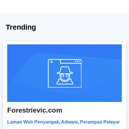
Trending
Forestrievic.com
Laman Web Penyangak
,
Adware
,
Perampas Pelayar