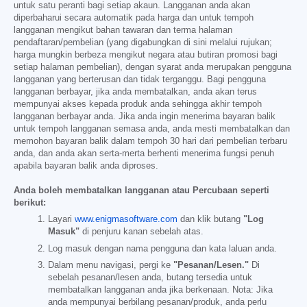
untuk satu peranti bagi setiap akaun. Langganan anda akan
diperbaharui secara automatik pada harga dan untuk tempoh
langganan mengikut bahan tawaran dan terma halaman
pendaftaran/pembelian (yang digabungkan di sini melalui rujukan;
harga mungkin berbeza mengikut negara atau butiran promosi bagi
setiap halaman pembelian), dengan syarat anda merupakan pengguna
langganan yang berterusan dan tidak terganggu. Bagi pengguna
langganan berbayar, jika anda membatalkan, anda akan terus
mempunyai akses kepada produk anda sehingga akhir tempoh
langganan berbayar anda. Jika anda ingin menerima bayaran balik
untuk tempoh langganan semasa anda, anda mesti membatalkan dan
memohon bayaran balik dalam tempoh 30 hari dari pembelian terbaru
anda, dan anda akan serta-merta berhenti menerima fungsi penuh
apabila bayaran balik anda diproses.
Anda boleh membatalkan langganan atau Percubaan seperti
berikut:
Layari
www.enigmasoftware.com
dan klik butang
"Log
Masuk"
di penjuru kanan sebelah atas.
Log masuk dengan nama pengguna dan kata laluan anda.
Dalam menu navigasi, pergi ke
"Pesanan/Lesen."
Di
sebelah pesanan/lesen anda, butang tersedia untuk
membatalkan langganan anda jika berkenaan. Nota: Jika
anda mempunyai berbilang pesanan/produk, anda perlu