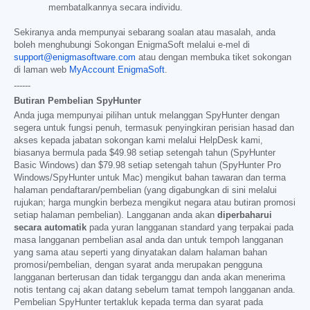
membatalkannya secara individu.
Sekiranya anda mempunyai sebarang soalan atau masalah, anda
boleh menghubungi Sokongan EnigmaSoft melalui e-mel di
support@enigmasoftware.com
atau dengan membuka tiket sokongan
di laman web
MyAccount EnigmaSoft
.
------
Butiran Pembelian SpyHunter
Anda juga mempunyai pilihan untuk melanggan SpyHunter dengan
segera untuk fungsi penuh, termasuk penyingkiran perisian hasad dan
akses kepada jabatan sokongan kami melalui HelpDesk kami,
biasanya bermula pada
$49.98
setiap setengah tahun (SpyHunter
Basic Windows) dan
$79.98
setiap setengah tahun (SpyHunter Pro
Windows/SpyHunter untuk Mac) mengikut bahan tawaran dan terma
halaman pendaftaran/pembelian (yang digabungkan di sini melalui
rujukan; harga mungkin berbeza mengikut negara atau butiran promosi
setiap halaman pembelian). Langganan anda akan
diperbaharui
secara automatik
pada yuran langganan standard yang terpakai pada
masa langganan pembelian asal anda dan untuk tempoh langganan
yang sama atau seperti yang dinyatakan dalam halaman bahan
promosi/pembelian, dengan syarat anda merupakan pengguna
langganan berterusan dan tidak terganggu dan anda akan menerima
notis tentang caj akan datang sebelum tamat tempoh langganan anda.
Pembelian SpyHunter tertakluk kepada terma dan syarat pada