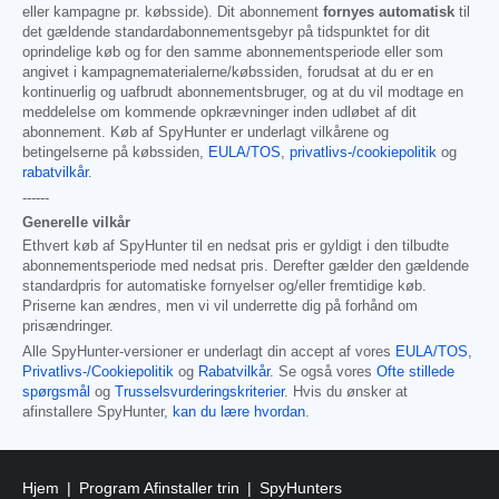
eller kampagne pr. købsside). Dit abonnement
fornyes automatisk
til
det gældende standardabonnementsgebyr på tidspunktet for dit
oprindelige køb og for den samme abonnementsperiode eller som
angivet i kampagnematerialerne/købssiden, forudsat at du er en
kontinuerlig og uafbrudt abonnementsbruger, og at du vil modtage en
meddelelse om kommende opkrævninger inden udløbet af dit
abonnement. Køb af SpyHunter er underlagt vilkårene og
betingelserne på købssiden,
EULA/TOS
,
privatlivs-/cookiepolitik
og
rabatvilkår
.
------
Generelle vilkår
Ethvert køb af SpyHunter til en nedsat pris er gyldigt i den tilbudte
abonnementsperiode med nedsat pris. Derefter gælder den gældende
standardpris for automatiske fornyelser og/eller fremtidige køb.
Priserne kan ændres, men vi vil underrette dig på forhånd om
prisændringer.
Alle SpyHunter-versioner er underlagt din accept af vores
EULA/TOS
,
Privatlivs-/Cookiepolitik
og
Rabatvilkår
. Se også vores
Ofte stillede
spørgsmål
og
Trusselsvurderingskriterier
. Hvis du ønsker at
afinstallere SpyHunter,
kan du lære hvordan
.
Hjem
Program Afinstaller trin
SpyHunters