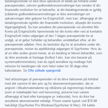
betalingsmetode vil ikke blive opkrævet et beløb på forhånd under
prøveperioden, selvom godkendelsesanmodninger kan sendes til din
finansielle institution for at bekræfte, at din betalingsmetode er gyldig
(sådanne godkendelsesanmodninger er ikke anmodninger om
opkrævninger eller gebyrer fra EnigmaSoft, men kan, afhængigt af din
betalingsmetode og/eller din finansielle institution, afspejle din kontos
tilgængelighed). Du kan annullere din prøveperiode via afsnittet Min
Konto på EnigmaSofts hjemmeside for din konto eller ved at kontakte
EnigmaSoft inden udgangen af den 7-dages prøveperiode for at
undgå, at et gebyr forfalder og behandles umiddelbart efter, at din
prøveperiode udløber. Hvis du beslutter dig for at annullere under din
prøveperiode, mister du øjeblikkeligt adgangen til SpyHunter. Hvis du
af en eller anden grund mener, at en betaling er blevet behandlet, som
du ikke ønskede at foretage (hvilket f.eks. kan ske baseret på
systemadministration), kan du også annullere og modtage fuld
refusion for betalingen når som helst inden for 30 dage efter
købsdatoen. Se
Ofte stillede spørgsmål
.
Ved afslutningen af prøveperioden vil du blive faktureret på forhånd
med det samme til den pris og for abonnementsperioden, der er
angivet i tilbudsmaterialerne og vilkårene på registrerings-/købssiden
(som er indarbejdet heri ved henvisning; priserne kan variere
afhængigt af land eller kampagne pr. købsside), hvis du ikke har
annulleret abonnementet rettidigt. Prisen starter typisk ved
$79.98
halvårligt (SpyHunter Pro Windows/SpyHunter til Mac). Dit købte