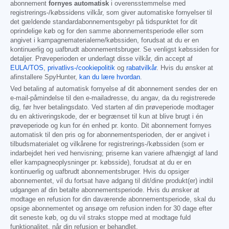
abonnement
fornyes automatisk
i overensstemmelse med
registrerings-/købssidens vilkår, som giver automatiske fornyelser til
det gældende standardabonnementsgebyr på tidspunktet for dit
oprindelige køb og for den samme abonnementsperiode eller som
angivet i kampagnematerialerne/købssiden, forudsat at du er en
kontinuerlig og uafbrudt abonnementsbruger. Se venligst købssiden for
detaljer. Prøveperioden er underlagt disse vilkår, din accept af
EULA/TOS
,
privatlivs-/cookiepolitik
og
rabatvilkår
. Hvis du ønsker at
afinstallere SpyHunter,
kan du lære hvordan
.
Ved betaling af automatisk fornyelse af dit abonnement sendes der en
e-mail-påmindelse til den e-mailadresse, du angav, da du registrerede
dig, før hver betalingsdato. Ved starten af din prøveperiode modtager
du en aktiveringskode, der er begrænset til kun at blive brugt i én
prøveperiode og kun for én enhed pr. konto. Dit abonnement fornyes
automatisk til den pris og for abonnementsperioden, der er angivet i
tilbudsmaterialet og vilkårene for registrerings-/købssiden (som er
indarbejdet heri ved henvisning; priserne kan variere afhængigt af land
eller kampagneoplysninger pr. købsside), forudsat at du er en
kontinuerlig og uafbrudt abonnementsbruger. Hvis du opsiger
abonnementet, vil du fortsat have adgang til dit/dine produkt(er) indtil
udgangen af din betalte abonnementsperiode. Hvis du ønsker at
modtage en refusion for din daværende abonnementsperiode, skal du
opsige abonnementet og ansøge om refusion inden for 30 dage efter
dit seneste køb, og du vil straks stoppe med at modtage fuld
funktionalitet, når din refusion er behandlet.