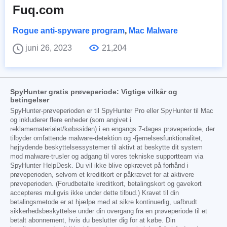
Fuq.com
Rogue anti-spyware program
,
Mac Malware
juni 26, 2023
21,204
SpyHunter gratis prøveperiode: Vigtige vilkår og
betingelser
SpyHunter-prøveperioden er til SpyHunter Pro eller SpyHunter til Mac
og inkluderer flere enheder (som angivet i
reklamematerialet/købssiden) i en engangs 7-dages prøveperiode, der
tilbyder omfattende malware-detektion og -fjernelsesfunktionalitet,
højtydende beskyttelsessystemer til aktivt at beskytte dit system
mod malware-trusler og adgang til vores tekniske supportteam via
SpyHunter HelpDesk. Du vil ikke blive opkrævet på forhånd i
prøveperioden, selvom et kreditkort er påkrævet for at aktivere
prøveperioden. (Forudbetalte kreditkort, betalingskort og gavekort
accepteres muligvis ikke under dette tilbud.) Kravet til din
betalingsmetode er at hjælpe med at sikre kontinuerlig, uafbrudt
sikkerhedsbeskyttelse under din overgang fra en prøveperiode til et
betalt abonnement, hvis du beslutter dig for at købe. Din