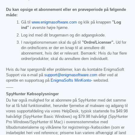
Du kan opsige et abonnement eller en prøveperiode på følgende
måde:
Gå til
www.enigmasoftware.com
og klik på knappen
"Log
ind"
i øverste højre hjørne.
Log ind med dit brugernavn og din adgangskode.
I navigationsmenuen skal du gå til
"Ordre/Licenser".
Ud for
din ordre/licens er der en knap til at annullere dit
abonnement, hvis det er relevant. Bemærk: Hvis du har flere
ordrer/produkter, skal du annullere dem individuelt.
Hvis du har spørgsmål eller problemer, kan du kontakte EnigmaSoft
Support via e-mail på
support@enigmasoftware.com
eller ved at
oprette en supportsag på
EnigmaSofts MinKonto-
websted.
------
SpyHunter Købsoplysninger
Du har også mulighed for at abonnere på SpyHunter med det samme
for at få fuld funktionalitet, herunder fjernelse af malware og adgang til
vores supportafdeling via vores HelpDesk, typisk startende fra
$49.98
halvårligt (SpyHunter Basic Windows) og
$79.98
halvårligt (SpyHunter
Pro Windows/SpyHunter til Mac) i overensstemmelse med
tilbudsmaterialerne og vilkårene for registrerings-/købssiden (som er
indarbejdet heri ved reference; priserne kan variere afhængigt af land