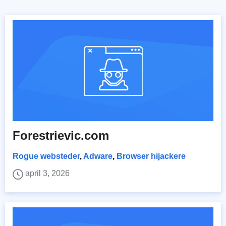
Forestrievic.com
Rogue websteder
,
Adware
,
Browser hijackere
april 3, 2026