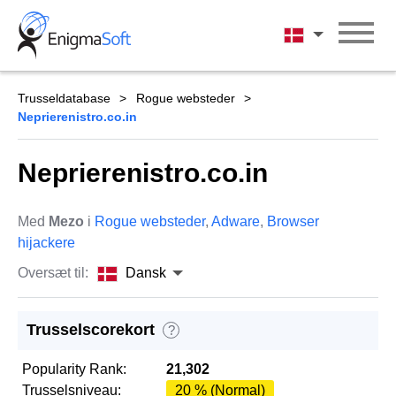
Skip
to
Dansk
content
Trusseldatabase
Rogue websteder
Neprierenistro.co.in
Neprierenistro.co.in
Med
Mezo
i
Rogue websteder
,
Adware
,
Browser
hijackere
Oversæt til:
Dansk
Trusselscorekort
?
Popularity Rank:
21,302
Trusselsniveau:
20 % (Normal)