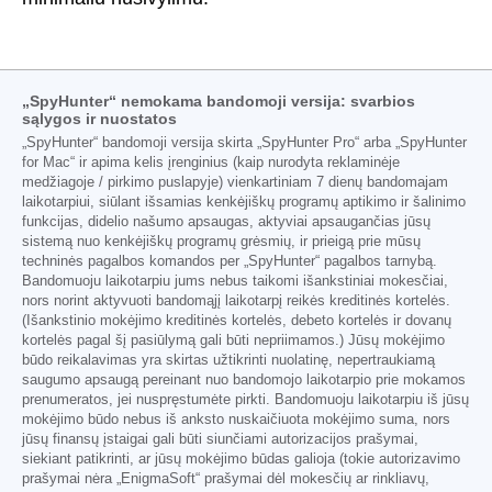
„SpyHunter“ nemokama bandomoji versija: svarbios
sąlygos ir nuostatos
„SpyHunter“ bandomoji versija skirta „SpyHunter Pro“ arba „SpyHunter
for Mac“ ir apima kelis įrenginius (kaip nurodyta reklaminėje
medžiagoje / pirkimo puslapyje) vienkartiniam 7 dienų bandomajam
laikotarpiui, siūlant išsamias kenkėjiškų programų aptikimo ir šalinimo
funkcijas, didelio našumo apsaugas, aktyviai apsaugančias jūsų
sistemą nuo kenkėjiškų programų grėsmių, ir prieigą prie mūsų
techninės pagalbos komandos per „SpyHunter“ pagalbos tarnybą.
Bandomuoju laikotarpiu jums nebus taikomi išankstiniai mokesčiai,
nors norint aktyvuoti bandomąjį laikotarpį reikės kreditinės kortelės.
(Išankstinio mokėjimo kreditinės kortelės, debeto kortelės ir dovanų
kortelės pagal šį pasiūlymą gali būti nepriimamos.) Jūsų mokėjimo
būdo reikalavimas yra skirtas užtikrinti nuolatinę, nepertraukiamą
saugumo apsaugą pereinant nuo bandomojo laikotarpio prie mokamos
prenumeratos, jei nuspręstumėte pirkti. Bandomuoju laikotarpiu iš jūsų
mokėjimo būdo nebus iš anksto nuskaičiuota mokėjimo suma, nors
jūsų finansų įstaigai gali būti siunčiami autorizacijos prašymai,
siekiant patikrinti, ar jūsų mokėjimo būdas galioja (tokie autorizavimo
prašymai nėra „EnigmaSoft“ prašymai dėl mokesčių ar rinkliavų,