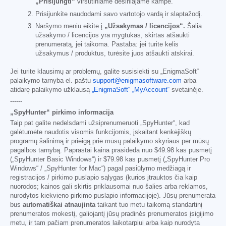
„Prisijungti“
viršutiniame dešiniajame kampe.
Prisijunkite naudodami savo vartotojo vardą ir slaptažodį.
Naršymo meniu eikite į
„Užsakymas / licencijos“.
Šalia
užsakymo / licencijos yra mygtukas, skirtas atšaukti
prenumeratą, jei taikoma. Pastaba: jei turite kelis
užsakymus / produktus, turėsite juos atšaukti atskirai.
Jei turite klausimų ar problemų, galite susisiekti su „EnigmaSoft“
palaikymo tarnyba el. paštu
support@enigmasoftware.com
arba
atidarę palaikymo užklausą
„EnigmaSoft“ „MyAccount“
svetainėje.
------
„SpyHunter“ pirkimo informacija
Taip pat galite nedelsdami užsiprenumeruoti „SpyHunter“, kad
galėtumėte naudotis visomis funkcijomis, įskaitant kenkėjiškų
programų šalinimą ir prieigą prie mūsų palaikymo skyriaus per mūsų
pagalbos tarnybą. Paprastai kaina prasideda nuo
$49.98
kas pusmetį
(„SpyHunter Basic Windows“) ir
$79.98
kas pusmetį („SpyHunter Pro
Windows“ / „SpyHunter for Mac“) pagal pasiūlymo medžiagą ir
registracijos / pirkimo puslapio sąlygas (kurios įtrauktos čia kaip
nuorodos; kainos gali skirtis priklausomai nuo šalies arba reklamos,
nurodytos kiekvieno pirkimo puslapio informacijoje). Jūsų prenumerata
bus
automatiškai atnaujinta
taikant tuo metu taikomą standartinį
prenumeratos mokestį, galiojantį jūsų pradinės prenumeratos įsigijimo
metu, ir tam pačiam prenumeratos laikotarpiui arba kaip nurodyta