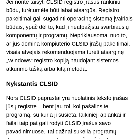
Jei norite taisyti CLSID registro įrašus rankiniu
būdu, turėtumėte būti labai atsargūs. Registro
pakeitimai gali sugadinti operacinę sistemą įvairiais
būdais, ypač dėl to, kad ji neatpažįsta svarbiausių
komponentų ir programų. Nepriklausomai nuo to,
ar jus domina kompiuterio CLSID įrašų pakeitimai,
visais atvejais rekomenduojama turėti atsarginę
„Windows“ registro kopiją naudojant sistemos
atkūrimo tašką arba kitą metodą.
Nykstantis CLSID
Nors CLSID paprastai yra nuolatinis teksto įrašas
jūsų registre – bent jau tol, kol pašalinsite
programą, su kuria ji susieta, laikinieji aplankai ir
failai taip pat gali rodyti CLSID įrašus savo
pavadinimuose. Tai dažnai sukelia programų