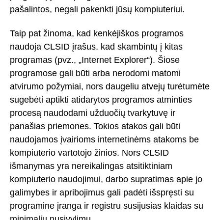
pašalintos, negali pakenkti jūsų kompiuteriui.
Taip pat žinoma, kad kenkėjiškos programos
naudoja CLSID įrašus, kad skambintų į kitas
programas (pvz., „Internet Explorer“). Šiose
programose gali būti arba nerodomi matomi
atvirumo požymiai, nors daugeliu atvejų turėtumėte
sugebėti aptikti atidarytos programos atminties
procesą naudodami užduočių tvarkytuvę ir
panašias priemones. Tokios atakos gali būti
naudojamos įvairioms internetinėms atakoms be
kompiuterio vartotojo žinios. Nors CLSID
išmanymas yra nereikalingas atsitiktiniam
kompiuterio naudojimui, darbo supratimas apie jo
galimybes ir apribojimus gali padėti išspręsti su
programine įranga ir registru susijusias klaidas su
minimaliu nusivylimu.