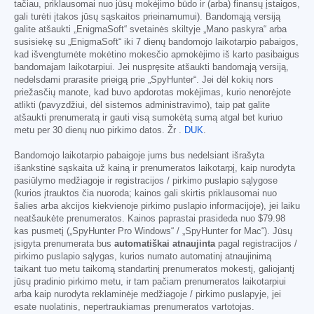
tačiau, priklausomai nuo jūsų mokėjimo būdo ir (arba) finansų įstaigos,
gali turėti įtakos jūsų sąskaitos prieinamumui). Bandomąją versiją
galite atšaukti „EnigmaSoft“ svetainės skiltyje „Mano paskyra“ arba
susisiekę su „EnigmaSoft“ iki 7 dienų bandomojo laikotarpio pabaigos,
kad išvengtumėte mokėtino mokesčio apmokėjimo iš karto pasibaigus
bandomajam laikotarpiui. Jei nuspręsite atšaukti bandomąją versiją,
nedelsdami prarasite prieigą prie „SpyHunter“. Jei dėl kokių nors
priežasčių manote, kad buvo apdorotas mokėjimas, kurio nenorėjote
atlikti (pavyzdžiui, dėl sistemos administravimo), taip pat galite
atšaukti prenumeratą ir gauti visą sumokėtą sumą atgal bet kuriuo
metu per 30 dienų nuo pirkimo datos. Žr .
DUK
.
Bandomojo laikotarpio pabaigoje jums bus nedelsiant išrašyta
išankstinė sąskaita už kainą ir prenumeratos laikotarpį, kaip nurodyta
pasiūlymo medžiagoje ir registracijos / pirkimo puslapio sąlygose
(kurios įtrauktos čia nuoroda; kainos gali skirtis priklausomai nuo
šalies arba akcijos kiekvienoje pirkimo puslapio informacijoje), jei laiku
neatšaukėte prenumeratos. Kainos paprastai prasideda nuo
$79.98
kas pusmetį („SpyHunter Pro Windows“ / „SpyHunter for Mac“). Jūsų
įsigyta prenumerata bus
automatiškai atnaujinta
pagal registracijos /
pirkimo puslapio sąlygas, kurios numato automatinį atnaujinimą
taikant tuo metu taikomą standartinį prenumeratos mokestį, galiojantį
jūsų pradinio pirkimo metu, ir tam pačiam prenumeratos laikotarpiui
arba kaip nurodyta reklaminėje medžiagoje / pirkimo puslapyje, jei
esate nuolatinis, nepertraukiamas prenumeratos vartotojas.