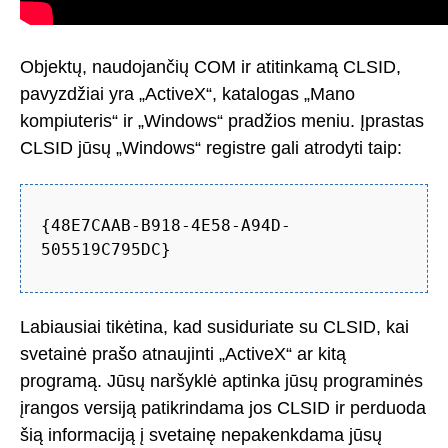
Objektų, naudojančių COM ir atitinkamą CLSID,
pavyzdžiai yra „ActiveX“, katalogas „Mano
kompiuteris“ ir „Windows“ pradžios meniu. Įprastas
CLSID jūsų „Windows“ registre gali atrodyti taip:
{48E7CAAB-B918-4E58-A94D-
505519C795DC}
Labiausiai tikėtina, kad susiduriate su CLSID, kai
svetainė prašo atnaujinti „ActiveX“ ar kitą
programą. Jūsų naršyklė aptinka jūsų programinės
įrangos versiją patikrindama jos CLSID ir perduoda
šią informaciją į svetainę nepakenkdama jūsų