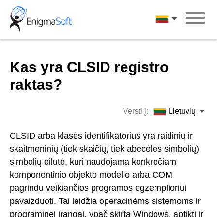
Skip
to
Lietuvių
content
Kas yra CLSID registro
raktas?
Versti į:
Lietuvių
CLSID arba klasės identifikatorius yra raidinių ir
skaitmeninių (tiek skaičių, tiek abėcėlės simbolių)
simbolių eilutė, kuri naudojama konkrečiam
komponentinio objekto modelio arba COM
pagrindu veikiančios programos egzemplioriui
pavaizduoti. Tai leidžia operacinėms sistemoms ir
programinei įrangai, ypač skirta Windows, aptikti ir