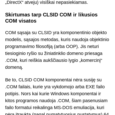
„DirectX“ atveju) visiškai nepasiekiamas.
Skirtumas tarp CLSID COM ir likusios
COM visatos
COM sąsaja su CLSID yra komponentinio objekto
modelis, sąsajos metodas, kuris naudoja objektinio
programavimo filosofiją (arba OOP). Jis neturi
tiesioginio ryšio su žiniatinklio domeno priesaga
.COM, kuri reiškia aukščiausio lygio „komercinį“
domeną.
Be to, CLSID COM komponentai nėra susiję su
.COM failais, kurie yra vykdomojo arba EXE failo
potipis. Nors kai kurie Windows komponentai ir
kitos programos naudoja .COM, šiam pasenusiam
failo formatui reikalinga MS-DOS emuliacija, kuri
nėra įtraukta (pagal numatytuosius nustatymus) 64