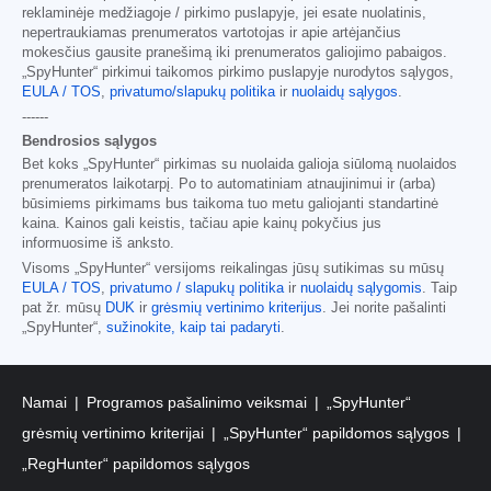
reklaminėje medžiagoje / pirkimo puslapyje, jei esate nuolatinis,
nepertraukiamas prenumeratos vartotojas ir apie artėjančius
mokesčius gausite pranešimą iki prenumeratos galiojimo pabaigos.
„SpyHunter“ pirkimui taikomos pirkimo puslapyje nurodytos sąlygos,
EULA / TOS
,
privatumo/slapukų politika
ir
nuolaidų sąlygos
.
------
Bendrosios sąlygos
Bet koks „SpyHunter“ pirkimas su nuolaida galioja siūlomą nuolaidos
prenumeratos laikotarpį. Po to automatiniam atnaujinimui ir (arba)
būsimiems pirkimams bus taikoma tuo metu galiojanti standartinė
kaina. Kainos gali keistis, tačiau apie kainų pokyčius jus
informuosime iš anksto.
Visoms „SpyHunter“ versijoms reikalingas jūsų sutikimas su mūsų
EULA / TOS
,
privatumo / slapukų politika
ir
nuolaidų sąlygomis
. Taip
pat žr. mūsų
DUK
ir
grėsmių vertinimo kriterijus
. Jei norite pašalinti
„SpyHunter“,
sužinokite, kaip tai padaryti
.
Namai
Programos pašalinimo veiksmai
„SpyHunter“
grėsmių vertinimo kriterijai
„SpyHunter“ papildomos sąlygos
„RegHunter“ papildomos sąlygos