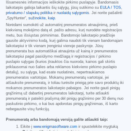
Išsamesnės informacijos ieškokite pirkimo puslapyje. Bandomasis
laikotarpis galioja laikantis šių sąlygų, jūsų sutikimo su
EULA / TOS
,
privatumo / slapukų politika
ir
nuolaidų sąlygomis
. Jei norite pašalinti
„SpyHunter“,
sužinokite, kaip
.
Norėdami sumokėti už automatinį prenumeratos atnaujinimą, prieš
kiekvieną mokėjimo datą el. pašto adresu, kurį nurodėte registracijos
metu, bus išsiųstas priminimas. Bandomojo laikotarpio pradžioje
gausite aktyvinimo kodą, kurį galima naudoti tik vienam bandomajam
laikotarpiui ir tik vienam įrenginiui vienoje paskyroje. Jūsų
prenumerata bus automatiškai atnaujinta už kainą ir prenumeratos
laikotarpiui pagal pasiūlymo medžiagą ir registracijos / pirkimo
puslapio sąlygas (kurios įtrauktos čia nuoroda; kainos gali skirtis
priklausomai nuo šalies arba reklamos kiekvieno pirkimo puslapio
detalių), su sąlyga, kad esate nuolatinės, nepertraukiamos
prenumeratos vartotojas. Mokamų prenumeratų vartotojai, jei
atšauksite prenumeratą, ir toliau turėsite prieigą prie savo produktų iki
mokamos prenumeratos laikotarpio pabaigos. Jei norite gauti pinigų
grąžinimą už dabartinį prenumeratos laikotarpį, turite atšaukti
prenumeratą ir pateikti prašymą dėl pinigų grąžinimo per 30 dienų nuo
paskutinio pirkimo, o kai bus apdorotas pinigų grąžinimas, iš karto
nebegausite visų funkcijų.
Prenumeratą arba bandomąją versiją galite atšaukti taip:
Eikite į
www.enigmasoftware.com
ir spustelėkite mygtuką