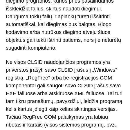
diegimo programos, kurios prieš pašalindamos
išskleidžia failus, skirtus naudoti diegimui.
Dauguma tokių failų ir aplankų turėtų išsitrinti
automatiškai, kai diegimas bus baigtas. Blogo
kodavimo arba nutrūkus diegimo atveju šiuos
objektus gali tekti ištrinti patiems, nors jie neturėtų
sugadinti kompiuterio.
Ne visos CLSID naudojančios programos yra
priverstos įrašyti savo CLSID įrašus į „Windows“
registrą. „RegFree“ arba be registracijos COM
komponentai gali saugoti savo CLSID įrašus savo
EXE failuose arba atskiruose XML failuose. Tai turi
tam tikrų pranašumų, pavyzdžiui, leidžia programą
kelis kartus įdiegti kaip kelias skirtingas versijas.
Tačiau RegFree COM palaikymas yra labiau
ribotas ir kartais (visos sistemos programų, pvz.,