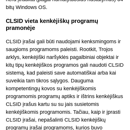
bitų Windows OS.
CLSID vieta kenkėjiškų programų
pramonėje
CLSID įrašai gali būti naudojami kenksmingoms ir
saugioms programoms paleisti. Rootkit, Trojos
arklys, kenkėjiški naršyklės pagalbiniai objektai ir
kitų tipų kenkėjiškos programos gali naudoti CLSID
sistemą, kad paleisti save automatiškai arba kai
suveikia tam tikros sąlygos. Dauguma
kompetentingų kovos su kenkėjiškomis
programomis programų aptiks ir ištrins kenkėjiškus
CLSID įrašus kartu su su jais susietomis
kenkėjiškomis programomis. Tačiau, kaip ir įprasti
CLSID įrašai, nepašalinti CLSID kenkėjiškų
programų įrašai programoms, kurios buvo