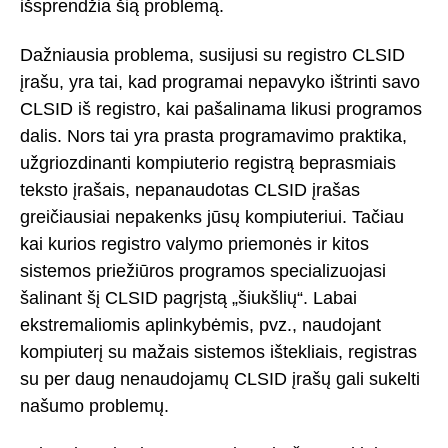
išsprendžia šią problemą.
Dažniausia problema, susijusi su registro CLSID
įrašu, yra tai, kad programai nepavyko ištrinti savo
CLSID iš registro, kai pašalinama likusi programos
dalis. Nors tai yra prasta programavimo praktika,
užgriozdinanti kompiuterio registrą beprasmiais
teksto įrašais, nepanaudotas CLSID įrašas
greičiausiai nepakenks jūsų kompiuteriui. Tačiau
kai kurios registro valymo priemonės ir kitos
sistemos priežiūros programos specializuojasi
šalinant šį CLSID pagrįstą „šiukšlių“. Labai
ekstremaliomis aplinkybėmis, pvz., naudojant
kompiuterį su mažais sistemos ištekliais, registras
su per daug nenaudojamų CLSID įrašų gali sukelti
našumo problemų.