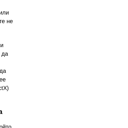
 или
те не
си
 да
 да
ee
ctX)
а
ойто