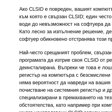
Ако CLSID е повреден, вашият компютъ
към която е свързан CLSID; един чест
води до невъзможност на софтуера да 
Като лесно за изпълнение решение, д
софтуер обикновено отстранява този п
Най-често срещаният проблем, свързан 
програмата да изтрие своя CLSID от ре
деинсталирана. Въпреки че това е лош
регистър на компютъра с безсмислени 
няма вероятност да навреди на вашия 
почистване на системния регистър и д
специализирани в премахването на тез
обстоятелства, като например при комп