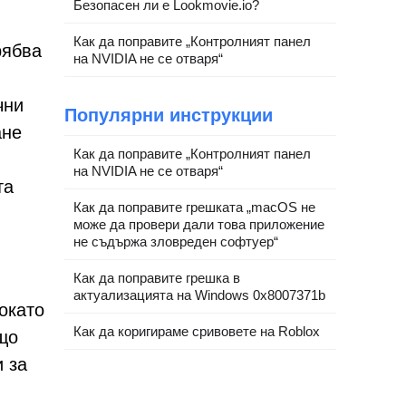
Безопасен ли е Lookmovie.io?
Как да поправите „Контролният панел
рябва
на NVIDIA не се отваря“
чни
Популярни инструкции
ане
Как да поправите „Контролният панел
на NVIDIA не се отваря“
та
Как да поправите грешката „macOS не
може да провери дали това приложение
не съдържа зловреден софтуер“
Как да поправите грешка в
актуализацията на Windows 0x8007371b
окато
Как да коригираме сривовете на Roblox
що
и за