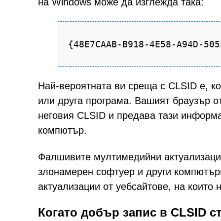
на Windows може да изглежда така:
{48E7CAAB-B918-4E58-A94D-505
Най-вероятната ви среща с CLSID е, ко
или друга програма. Вашият браузър о
неговия CLSID и предава тази информа
компютър.
Фалшивите мултимедийни актуализации
злонамерен софтуер и други компютърн
актуализации от уебсайтове, на които 
Когато добър запис в CLSID с