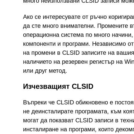
много неизползвани CLSID записи може
Ако се интересувате от ръчно коригира
да сте много внимателни. Промените в
операционна система по много начини, 
компоненти и програми. Независимо от
на промени в CLSID записите на вашия
наличието на резервен регистър на Wi
или друг метод.
Изчезващият CLSID
Въпреки че CLSID обикновено е постоя
не деинсталирате програмата, към коя
могат да показват CLSID записи в техн
инсталиране на програми, които декомп