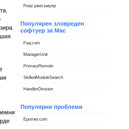
Poaz рансъмуер
та,
о
Популярен зловреден
зира.
софтуер за Mac
ашия
Fuq.com
ManagerUnit
PrimaryRemote
е
ния
SkilledModuleSearch
D
HandlerDivision
Популярни проблеми
тремни
Eporner.com
ърде