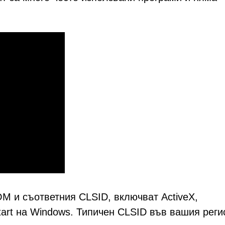
OM и съответния CLSID, включват ActiveX,
art на Windows. Типичен CLSID във вашия реги