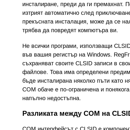
инсталиране, преди да ги премахнат. П
изтрият автоматично след приключване
прекъсната инсталация, може да се нал
трябва да повредят компютъра ви.
Не всички програми, използващи CLSID
във вашия регистър на Windows. RegFr
съхраняват своите CLSID записи в св
файлове. Това има определени предим
бъде инсталирана няколко пъти като н
COM обаче е по-ограничена и понякога 
напълно недостъпна.
Разликата между COM на CLSID
COM интерфейсът с CLSID е компонент