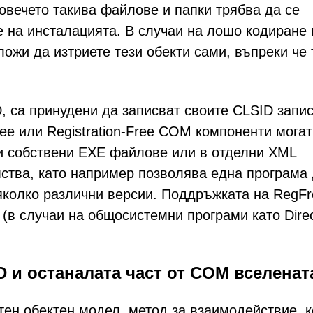
овечето такива файлове и папки трябва да се
 на инсталацията. В случаи на лошо кодиране
ожи да изтриете тези обекти сами, въпреки че 
, са принудени да записват своите CLSID запи
ee или Registration-Free COM компоненти могат
ои собствени EXE файлове или в отделни XML
ства, като например позволява една програма
яколко различни версии. Поддръжката на RegFr
(в случаи на общосистемни програми като Dire
 и останалата част от COM вселенат
ен обектен модел, метод за взаимодействие, к