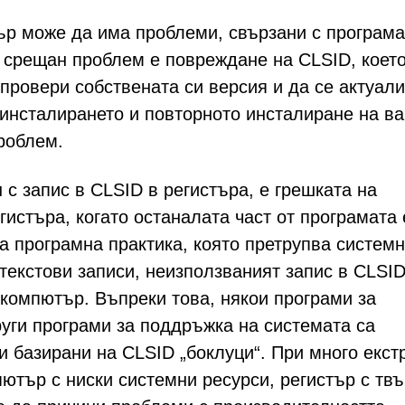
р може да има проблеми, свързани с програма
о срещан проблем е повреждане на CLSID, коет
провери собствената си версия и да се актуали
еинсталирането и повторното инсталиране на в
роблем.
с запис в CLSID в регистъра, е грешката на
гистъра, когато останалата част от програмата 
а програмна практика, която претрупва систем
текстови записи, неизползваният запис в CLSI
компютър. Въпреки това, някои програми за
руги програми за поддръжка на системата са
и базирани на CLSID „боклуци“. При много екс
ютър с ниски системни ресурси, регистър с тв