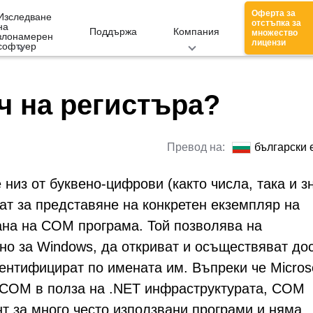
Оферта за
Изследване
отстъпка за
на
Поддържа
Компания
множество
злонамерен
лицензи
софтуер
ч на регистъра?
Превод на:
български 
низ от буквено-цифрови (както числа, така и з
ват за представяне на конкретен екземпляр на
ана на COM програма. Той позволява на
но за Windows, да откриват и осъществяват до
ентифицират по имената им. Въпреки че Micros
 COM в полза на .NET инфраструктурата, COM
нт за много често използвани програми и няма