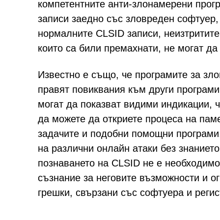
компетентните анти-злонамерени прог
записи заедно със зловреден софтуер, 
нормалните CLSID записи, неизтритите
които са били премахнати, не могат д
Известно е също, че програмите за зл
правят повиквания към други програми (
могат да показват видими индикации, ч
да можете да откриете процеса на пам
задачите и подобни помощни програми.
на различни онлайн атаки без знаниет
познаването на CLSID не е необходимо
съзнание за неговите възможности и о
грешки, свързани със софтуера и реги