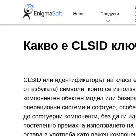
Skip
to
Home
Продукти
content
Какво е CLSID клю
CLSID или идентификаторът на класа е 
от азбуката) символи, които се използ
компонентен обектен модел или базир
операционни системи и софтуер, особе
до софтуерни компоненти, без да ги ид
постепенно премахна използването на
остава в употреба като важен компоне