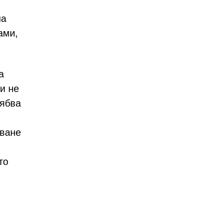
на
ами,
а
ли не
рябва
шване
то