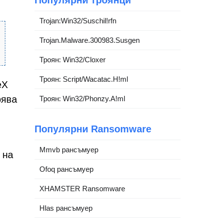
Популярни троянци
Trojan:Win32/Suschil!rfn
Trojan.Malware.300983.Susgen
Троян: Win32/Cloxer
Троян: Script/Wacatac.H!ml
eX
рява
Троян: Win32/Phonzy.A!ml
Популярни Ransomware
Mmvb рансъмуер
 на
Ofoq рансъмуер
XHAMSTER Ransomware
Hlas рансъмуер