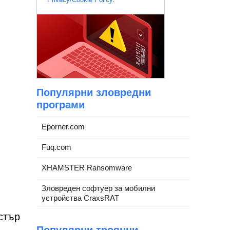
Популярни зловредни
програми
Eporner.com
Fuq.com
XHAMSTER Ransomware
Зловреден софтуер за мобилни
устройства CraxsRAT
стър