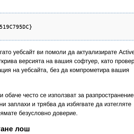
519C795DC}
гато уебсайт ви помоли да актуализирате Activ
ткрива версията на вашия софтуер, като прове
ция на уебсайта, без да компрометира вашия
 обаче често се използват за разпространение
и заплахи и трябва да избягвате да изтегляте
нямате безусловно доверие.
тане лош