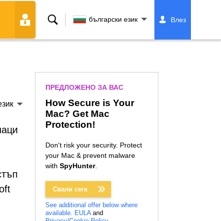
Търсене
български език
Влез
ПРЕДЛОЖЕНО ЗА ВАС
How Secure is Your
език
Mac? Get Mac
Protection!
наци
Don't risk your security. Protect
your Mac & prevent malware
with
SpyHunter
.
стъп
oft
Свали сега
See additional offer below where
available.
EULA
and
Privacy/Cookie Policy
.