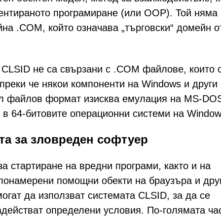
ентираното програмиране (или OOP). Той няма
йна .COM, който означава „търговски“ домейн о
CLSID не са свързани с .COM файлове, които 
реки че някои компоненти на Windows и други
ял файлов формат изисква емулация на MS-DO
) в 64-битовите операционни системи на Window
та за зловреден софтуер
за стартиране на вредни програми, както и на
 злонамерени помощни обекти на браузъра и дру
огат да използват системата CLSID, за да се
адействат определени условия. По-голямата ча