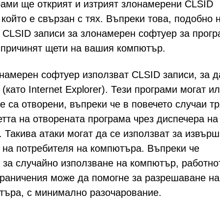
рами ще открият и изтрият злонамерени CLSID
който е свързан с тях. Въпреки това, подобно 
 CLSID записи за злонамерен софтуер за прогр
а причинят щети на вашия компютър.
онамерен софтуер използват CLSID записи, за д
като Internet Explorer). Тези програми могат и
е са отворени, въпреки че в повечето случаи т
етта на отворената програма чрез диспечера на
 Такива атаки могат да се използват за извър
о на потребителя на компютъра. Въпреки че
 за случайно използване на компютър, работно
граничения може да помогне за разрешаване на
стъра, с минимално разочарование.