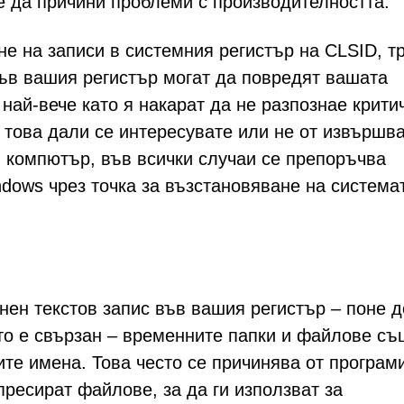
 да причини проблеми с производителността.
не на записи в системния регистър на CLSID, т
ъв вашия регистър могат да повредят вашата
най-вече като я накарат да не разпознае крити
 това дали се интересувате или не от извършв
 компютър, във всички случаи се препоръчва
ndows чрез точка за възстановяване на система
нен текстов запис във вашия регистър – поне д
то е свързан – временните папки и файлове съ
ите имена. Това често се причинява от програм
ресират файлове, за да ги използват за