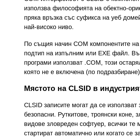
използва философията на обектно-ори
пряка връзка със суфикса на уеб доме
най-високо ниво.
По същия начин COM компонентите на 
подтип на изпълним или EXE файл. Въп
програми използват .COM, този остар
която не е включена (по подразбиране
Мястото на CLSID в индустрия
CLSID записите могат да се използват 
безопасни. Руткитове, троянски коне,
видове зловреден софтуер, всички те м
стартират автоматично или когато се з