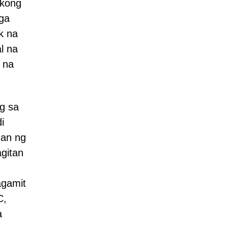
ikong
mga
k na
l na
 na
g sa
i
han ng
gitan
agamit
C,
a