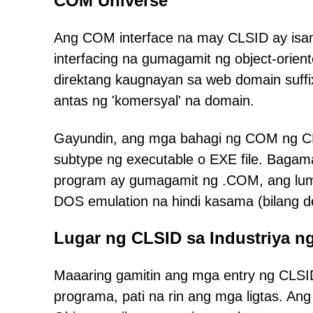
COM Universe
Ang COM interface na may CLSID ay isa
interfacing na gumagamit ng object-orie
direktang kaugnayan sa web domain suff
antas ng 'komersyal' na domain.
Gayundin, ang mga bahagi ng COM ng CLS
subtype ng executable o EXE file. Bagam
program ay gumagamit ng .COM, ang luma
DOS emulation na hindi kasama (bilang d
Lugar ng CLSID sa Industriya n
Maaaring gamitin ang mga entry ng CL
programa, pati na rin ang mga ligtas. Ang