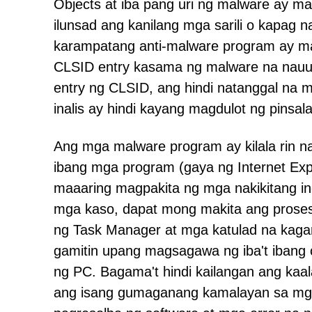
Objects at iba pang uri ng malware ay 
ilunsad ang kanilang mga sarili o kapag 
karampatang anti-malware program ay m
CLSID entry kasama ng malware na nauu
entry ng CLSID, ang hindi natanggal na
inalis ay hindi kayang magdulot ng pinsal
Ang mga malware program ay kilala rin 
ibang mga program (gaya ng Internet Exp
maaaring magpakita ng mga nakikitang i
mga kaso, dapat mong makita ang pros
ng Task Manager at mga katulad na kaga
gamitin upang magsagawa ng iba't ibang 
ng PC. Bagama't hindi kailangan ang ka
ang isang gumaganang kamalayan sa mga 