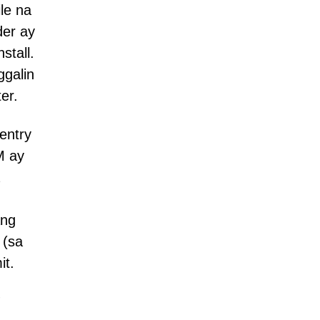
le na
der ay
stall.
ggalin
er.
entry
M ay
ang
 (sa
it.
g