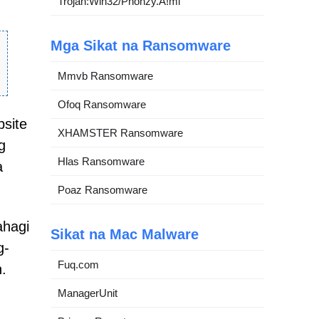
Trojan:Win32/Phonzy.A!ml
Mga Sikat na Ransomware
Mmvb Ransomware
Ofoq Ransomware
bsite
XHAMSTER Ransomware
g
Hlas Ransomware
a
Poaz Ransomware
ahagi
Sikat na Mac Malware
g-
Fuq.com
.
ManagerUnit