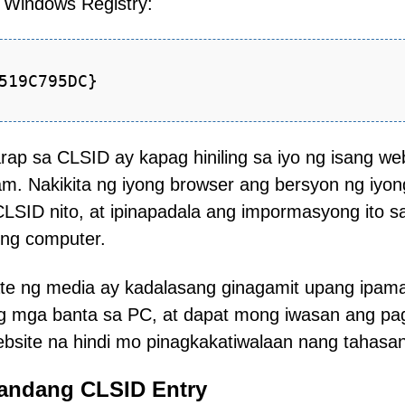
g Windows Registry:
519C795DC}
p sa CLSID ay kapag hiniling sa iyo ng isang we
am. Nakikita ng iyong browser ang bersyon ng iyon
LSID nito, at ipinapadala ang impormasyong ito s
ong computer.
 ng media ay kadalasang ginagamit upang ipam
g mga banta sa PC, at dapat mong iwasan ang pa
site na hindi mo pinagkakatiwalaan nang tahasan
andang CLSID Entry