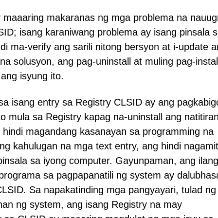
ay maaaring makaranas ng mga problema na nauu
ID; isang karaniwang problema ay isang pinsala 
i ma-verify ang sarili nitong bersyon at i-update 
 na solusyon, ang pag-uninstall at muling pag-instal
ang isyung ito.
a isang entry sa Registry CLSID ay ang pagkabig
 mula sa Registry kapag na-uninstall ang natitira
ng hindi magandang kasanayan sa programming na
ng kahulugan na mga text entry, ang hindi nagami
insala sa iyong computer. Gayunpaman, ang ilan
 programa sa pagpapanatili ng system ay dalubhas
 CLSID. Sa napakatinding mga pangyayari, tulad ng
n ng system, ang isang Registry na may