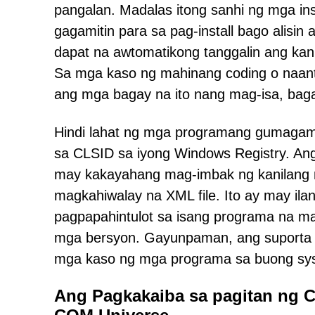
pangalan. Madalas itong sanhi ng mga in
gagamitin para sa pag-install bago alisin
dapat na awtomatikong tanggalin ang kani
Sa mga kaso ng mahinang coding o naanta
ang mga bagay na ito nang mag-isa, bagam
Hindi lahat ng mga programang gumagamit 
sa CLSID sa iyong Windows Registry. An
may kakayahang mag-imbak ng kanilang mg
magkahiwalay na XML file. Ito ay may ila
pagpapahintulot sa isang programa na mai-
mga bersyon. Gayunpaman, ang suporta 
mga kaso ng mga programa sa buong syst
Ang Pagkakaiba sa pagitan ng 