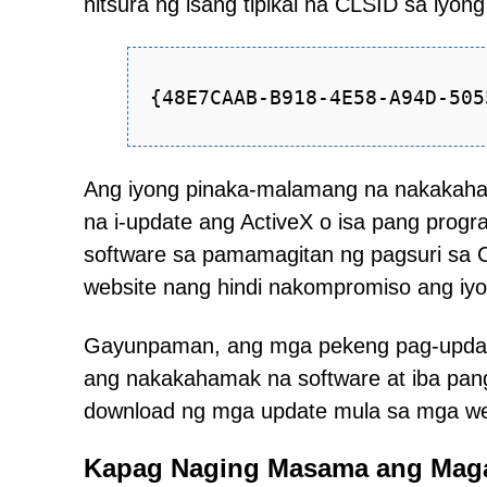
hitsura ng isang tipikal na CLSID sa iyon
{48E7CAAB-B918-4E58-A94D-505
Ang iyong pinaka-malamang na nakakahara
na i-update ang ActiveX o isa pang progr
software sa pamamagitan ng pagsuri sa C
website nang hindi nakompromiso ang iy
Gayunpaman, ang mga pekeng pag-update
ang nakakahamak na software at iba pan
download ng mga update mula sa mga web
Kapag Naging Masama ang Mag