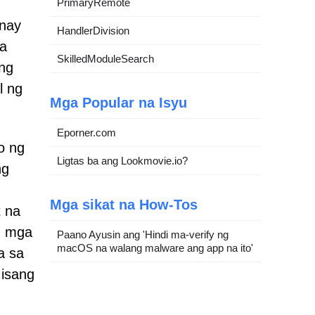
PrimaryRemote
gnay
HandlerDivision
sa
SkilledModuleSearch
ang
l ng
Mga Popular na Isyu
Eporner.com
o ng
Ligtas ba ang Lookmovie.io?
ng
Mga sikat na How-Tos
t na
g mga
Paano Ayusin ang 'Hindi ma-verify ng
macOS na walang malware ang app na ito'
a sa
 isang