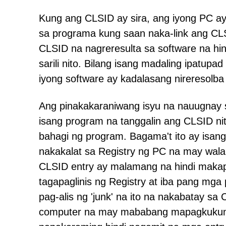
Kung ang CLSID ay sira, ang iyong PC 
sa programa kung saan naka-link ang CLS
CLSID na nagreresulta sa software na hind
sarili nito. Bilang isang madaling ipatupad
iyong software ay kadalasang nireresolba 
Ang pinakakaraniwang isyu na nauugnay s
isang program na tanggalin ang CLSID nito
bahagi ng program. Bagama't ito ay isa
nakakalat sa Registry ng PC na may wala
CLSID entry ay malamang na hindi makap
tagapaglinis ng Registry at iba pang mga
pag-alis ng 'junk' na ito na nakabatay sa
computer na may mababang mapagkukuna