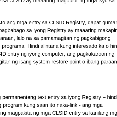
y sa CLSID ay maaaring magdulot ng mga isyu sa
o ang mga entry sa CLSID Registry, dapat guma
 pagbabago sa iyong Registry ay maaaring makapi
paraan, lalo na sa pamamagitan ng pagkabigong
t programa. Hindi alintana kung interesado ka o hin
 entry ng iyong computer, ang pagkakaroon ng
an ng isang system restore point o ibang paraan
permanenteng text entry sa iyong Registry – hind
g program kung saan ito naka-link - ang mga
 ding magpakita ng mga CLSID entry sa kanilang m