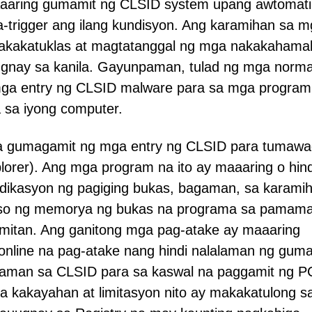
maaaring gumamit ng CLSID system upang awtomat
na-trigger ang ilang kundisyon. Ang karamihan sa 
akakatuklas at magtatanggal ng mga nakakahama
gnay sa kanila. Gayunpaman, tulad ng mga norma
 mga entry ng CLSID malware para sa mga program
a sa iyong computer.
na gumagamit ng mga entry ng CLSID para tumawa
lorer). Ang mga program na ito ay maaaring o hind
ndikasyon ng pagiging bukas, bagaman, sa karami
eso ng memorya ng bukas na programa sa pamama
mitan. Ang ganitong mga pag-atake ay maaaring
online na pag-atake nang hindi nalalaman ng gum
alaman sa CLSID para sa kaswal na paggamit ng P
kakayahan at limitasyon nito ay makakatulong s