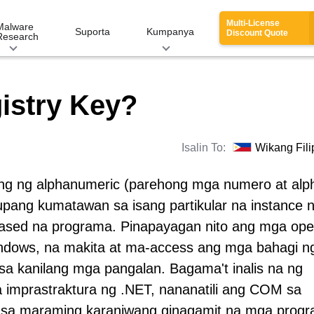
Multi-License
Malware
Suporta
Kumpanya
Discount Quote
Research
istry Key?
Isalin To:
Wikang Fili
tring ng alphanumeric (parehong mga numero at alp
upang kumatawan sa isang partikular na instance 
sed na programa. Pinapayagan nito ang mga ope
Windows, na makita at ma-access ang mga bahagi n
o sa kanilang mga pangalan. Bagama't inalis na ng
 imprastraktura ng .NET, nananatili ang COM sa
a sa maraming karaniwang ginagamit na mga prog