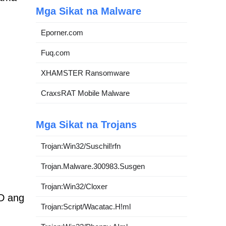
Mga Sikat na Malware
Eporner.com
Fuq.com
XHAMSTER Ransomware
CraxsRAT Mobile Malware
Mga Sikat na Trojans
Trojan:Win32/Suschil!rfn
Trojan.Malware.300983.Susgen
Trojan:Win32/Cloxer
D ang
Trojan:Script/Wacatac.H!ml