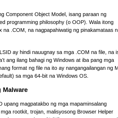
ng Component Object Model, isang paraan ng
nted programming philosophy (o OOP). Wala itong
ix na .COM, na nagpapahiwatig ng pinakamataas 
ID ay hindi nauugnay sa mga .COM na file, na i
a't ang ilang bahagi ng Windows at iba pang mga
ng format ng file na ito ay nangangailangan ng 
efault) sa mga 64-bit na Windows OS.
g Malware
SID upang magpatakbo ng mga mapaminsalang
 mga rootkit, trojan, malisyosong Browser Helper