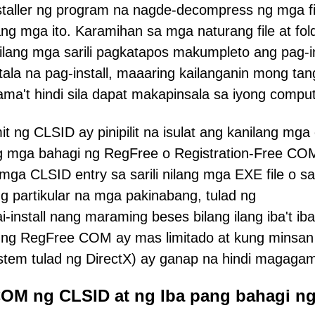
staller ng program na nagde-decompress ng mga fi
 ang mga ito. Karamihan sa mga naturang file at fol
lang mga sarili pagkatapos makumpleto ang pag-in
la na pag-install, maaaring kailanganin mong tan
a't hindi sila dapat makapinsala sa iyong comput
ng CLSID ay pinipilit na isulat ang kanilang mga 
g mga bahagi ng RegFree o Registration-Free CO
a CLSID entry sa sarili nilang mga EXE file o sa
ng partikular na mga pakinabang, tulad ng
install nang maraming beses bilang ilang iba't ib
ng RegFree COM ay mas limitado at kung minsan
em tulad ng DirectX) ay ganap na hindi magagam
COM ng CLSID at ng Iba pang bahagi n