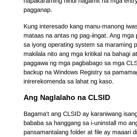
napakaraming hindi nagamit na mga entr
pagganap.
Kung interesado kang manu-manong iwast
mataas na antas ng pag-iingat. Ang mga
sa iyong operating system sa maraming 
makilala nito ang mga kritikal na bahagi a
paggawa ng mga pagbabago sa mga CLSID
backup na Windows Registry sa pamamagit
inirerekomenda sa lahat ng kaso.
Ang Naglalaho na CLSID
Bagama't ang CLSID ay karaniwang isang 
bababa sa hanggang sa i-uninstall mo an
pansamantalang folder at file ay maaari