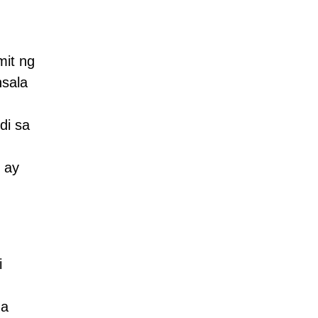
mit ng
nsala
di sa
 ay
i
ga