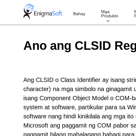
Skip
to
Mga
Bahay
Produkto
content
Ano ang CLSID Reg
Ang CLSID o Class Identifier ay isang s
character) na mga simbolo na ginagamit 
isang Component Object Model o COM-ba
system at software, partikular para sa 
software nang hindi kinikilala ang mga it
Microsoft ang paggamit ng COM pabor sa
paggamit bilang mahalagang bahagi par