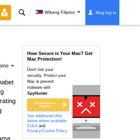
Paghahanap
Wikang Filipino
Mag log in
How Secure is Your Mac? Get
Mac Protection!
pino
Don't risk your
security. Protect your
habet
Mac & prevent
malware with
ng
SpyHunter
.
rating
I-download na
ngayon
g
See additional offer
below where available.
EULA
and
Privacy/Cookie Policy
.
rama