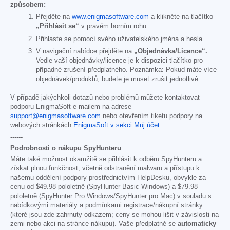
způsobem:
Přejděte na
www.enigmasoftware.com
a klikněte na tlačítko
„Přihlásit se“
v pravém horním rohu.
Přihlaste se pomocí svého uživatelského jména a hesla.
V navigační nabídce přejděte na
„Objednávka/Licence“.
Vedle vaší objednávky/licence je k dispozici tlačítko pro
případné zrušení předplatného. Poznámka: Pokud máte více
objednávek/produktů, budete je muset zrušit jednotlivě.
V případě jakýchkoli dotazů nebo problémů můžete kontaktovat
podporu EnigmaSoft e-mailem na adrese
support@enigmasoftware.com
nebo otevřením tiketu podpory na
webových stránkách
EnigmaSoft v sekci Můj účet
.
------
Podrobnosti o nákupu SpyHunteru
Máte také možnost okamžitě se přihlásit k odběru SpyHunteru a
získat plnou funkčnost, včetně odstranění malwaru a přístupu k
našemu oddělení podpory prostřednictvím HelpDesku, obvykle za
cenu od
$49.98
pololetně (SpyHunter Basic Windows) a
$79.98
pololetně (SpyHunter Pro Windows/SpyHunter pro Mac) v souladu s
nabídkovými materiály a podmínkami registrace/nákupní stránky
(které jsou zde zahrnuty odkazem; ceny se mohou lišit v závislosti na
zemi nebo akci na stránce nákupu). Vaše předplatné se
automaticky