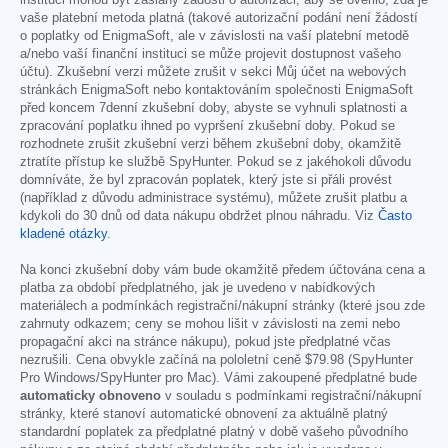
instituci mohou být zaslány žádosti o autorizaci, aby se ověřilo, zda je
vaše platební metoda platná (takové autorizační podání není žádostí
o poplatky od EnigmaSoft, ale v závislosti na vaší platební metodě
a/nebo vaší finanční instituci se může projevit dostupnost vašeho
účtu). Zkušební verzi můžete zrušit v sekci Můj účet na webových
stránkách EnigmaSoft nebo kontaktováním společnosti EnigmaSoft
před koncem 7denní zkušební doby, abyste se vyhnuli splatnosti a
zpracování poplatku ihned po vypršení zkušební doby. Pokud se
rozhodnete zrušit zkušební verzi během zkušební doby, okamžitě
ztratíte přístup ke službě SpyHunter. Pokud se z jakéhokoli důvodu
domníváte, že byl zpracován poplatek, který jste si přáli provést
(například z důvodu administrace systému), můžete zrušit platbu a
kdykoli do 30 dnů od data nákupu obdržet plnou náhradu. Viz
Často
kladené otázky
.
Na konci zkušební doby vám bude okamžitě předem účtována cena a
platba za období předplatného, jak je uvedeno v nabídkových
materiálech a podmínkách registrační/nákupní stránky (které jsou zde
zahrnuty odkazem; ceny se mohou lišit v závislosti na zemi nebo
propagační akci na stránce nákupu), pokud jste předplatné včas
nezrušili. Cena obvykle začíná na pololetní ceně
$79.98
(SpyHunter
Pro Windows/SpyHunter pro Mac). Vámi zakoupené předplatné bude
automaticky obnoveno
v souladu s podmínkami registrační/nákupní
stránky, které stanoví automatické obnovení za aktuálně platný
standardní poplatek za předplatné platný v době vašeho původního