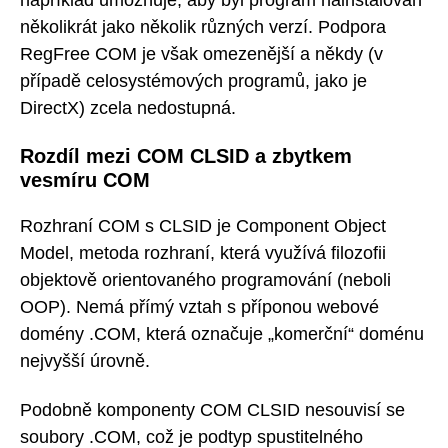
například umožňuje, aby byl program nainstalován
několikrát jako několik různých verzí. Podpora
RegFree COM je však omezenější a někdy (v
případě celosystémových programů, jako je
DirectX) zcela nedostupná.
Rozdíl mezi COM CLSID a zbytkem
vesmíru COM
Rozhraní COM s CLSID je Component Object
Model, metoda rozhraní, která využívá filozofii
objektově orientovaného programování (neboli
OOP). Nemá přímý vztah s příponou webové
domény .COM, která označuje „komerční“ doménu
nejvyšší úrovně.
Podobně komponenty COM CLSID nesouvisí se
soubory .COM, což je podtyp spustitelného