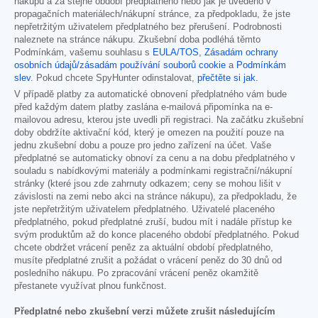
nákupu a za stejné období předplatného nebo jak je uvedeno v
propagačních materiálech/nákupní stránce, za předpokladu, že jste
nepřetržitým uživatelem předplatného bez přerušení. Podrobnosti
naleznete na stránce nákupu. Zkušební doba podléhá těmto
Podmínkám, vašemu souhlasu s
EULA/TOS
,
Zásadám ochrany
osobních údajů/zásadám používání souborů cookie
a
Podmínkám
slev
. Pokud chcete SpyHunter odinstalovat,
přečtěte si jak
.
V případě platby za automatické obnovení předplatného vám bude
před každým datem platby zaslána e-mailová připomínka na e-
mailovou adresu, kterou jste uvedli při registraci. Na začátku zkušební
doby obdržíte aktivační kód, který je omezen na použití pouze na
jednu zkušební dobu a pouze pro jedno zařízení na účet. Vaše
předplatné se automaticky obnoví za cenu a na dobu předplatného v
souladu s nabídkovými materiály a podmínkami registrační/nákupní
stránky (které jsou zde zahrnuty odkazem; ceny se mohou lišit v
závislosti na zemi nebo akci na stránce nákupu), za předpokladu, že
jste nepřetržitým uživatelem předplatného. Uživatelé placeného
předplatného, pokud předplatné zruší, budou mít i nadále přístup ke
svým produktům až do konce placeného období předplatného. Pokud
chcete obdržet vrácení peněz za aktuální období předplatného,
musíte předplatné zrušit a požádat o vrácení peněz do 30 dnů od
posledního nákupu. Po zpracování vrácení peněz okamžitě
přestanete využívat plnou funkčnost.
Předplatné nebo zkušební verzi můžete zrušit následujícím