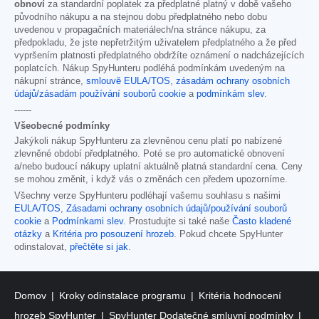
obnoví
za standardní poplatek za předplatné platný v době vašeho
původního nákupu a na stejnou dobu předplatného nebo dobu
uvedenou v propagačních materiálech/na stránce nákupu, za
předpokladu, že jste nepřetržitým uživatelem předplatného a že před
vypršením platnosti předplatného obdržíte oznámení o nadcházejících
poplatcích. Nákup SpyHunteru podléhá podmínkám uvedeným na
nákupní stránce,
smlouvě EULA/TOS
,
zásadám ochrany osobních
údajů/zásadám používání souborů cookie
a
podmínkám slev
.
------
Všeobecné podmínky
Jakýkoli nákup SpyHunteru za zlevněnou cenu platí po nabízené
zlevněné období předplatného. Poté se pro automatické obnovení
a/nebo budoucí nákupy uplatní aktuálně platná standardní cena. Ceny
se mohou změnit, i když vás o změnách cen předem upozorníme.
Všechny verze SpyHunteru podléhají vašemu souhlasu s našimi
EULA/TOS
,
Zásadami ochrany osobních údajů/používání souborů
cookie
a
Podmínkami slev
. Prostudujte si také naše
Často kladené
otázky
a
Kritéria pro posouzení hrozeb
. Pokud chcete SpyHunter
odinstalovat,
přečtěte si jak
.
Domov
Kroky odinstalace programu
Kritéria hodnocení
hrozeb SpyHunter
SpyHunter Dodatečné smluvní podmínky