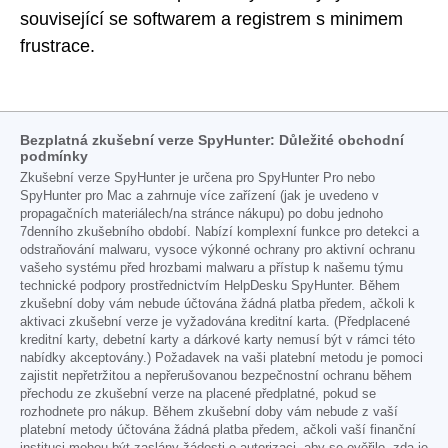
související se softwarem a registrem s minimem
frustrace.
Bezplatná zkušební verze SpyHunter: Důležité obchodní
podmínky
Zkušební verze SpyHunter je určena pro SpyHunter Pro nebo
SpyHunter pro Mac a zahrnuje více zařízení (jak je uvedeno v
propagačních materiálech/na stránce nákupu) po dobu jednoho
7denního zkušebního období. Nabízí komplexní funkce pro detekci a
odstraňování malwaru, vysoce výkonné ochrany pro aktivní ochranu
vašeho systému před hrozbami malwaru a přístup k našemu týmu
technické podpory prostřednictvím HelpDesku SpyHunter. Během
zkušební doby vám nebude účtována žádná platba předem, ačkoli k
aktivaci zkušební verze je vyžadována kreditní karta. (Předplacené
kreditní karty, debetní karty a dárkové karty nemusí být v rámci této
nabídky akceptovány.) Požadavek na vaši platební metodu je pomoci
zajistit nepřetržitou a nepřerušovanou bezpečnostní ochranu během
přechodu ze zkušební verze na placené předplatné, pokud se
rozhodnete pro nákup. Během zkušební doby vám nebude z vaší
platební metody účtována žádná platba předem, ačkoli vaší finanční