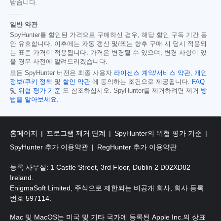
받습니다.
------
일반 약관
SpyHunter를 할인된 가격으로 구매하신 경우, 해당 할인 구독 기간 동
안 유효합니다. 이후에는 자동 갱신 및/또는 향후 구매 시 당시 적용되
는 표준 가격이 적용됩니다. 가격은 변경될 수 있으며, 변경 사항이 있
을 경우 사전에 알려드리겠습니다.
모든 SpyHunter 버전은 최종 사용자
라이선스 계약/서비스 약관
,
개인
정보/쿠키 정책
및
할인 약관
에 동의하는 조건으로 제공됩니다.
FAQ
및
위협 평가 기준
도 참조하십시오. SpyHunter를 제거하려면 제거
방
법을 알아보세요
.
홈페이지
프로그램 제거 단계
SpyHunter의 위협 평가 기준
SpyHunter 추가 이용약관
RegHunter 추가 이용약관
등록 사무실: 1 Castle Street, 3rd Floor, Dublin 2 D02XD82
Ireland.
EnigmaSoft Limited, 주식으로 제한되는 비공개 회사, 회사 등록
번호 597114.
Mac 및 MacOS는 미국 및 기타 국가에 등록된 Apple Inc.의 상표