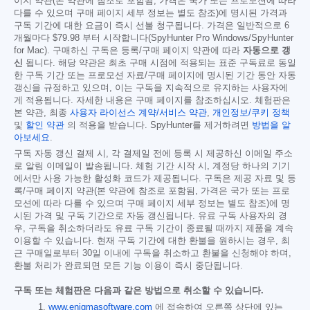
이지 약관(본 약관에 참조로 포함됨, 가격은 국가 또는 프로모션에 따라
다를 수 있으며 구매 페이지 세부 정보는 별도 참조)에 명시된 가격과
구독 기간에 대한 요금이 즉시 선불 청구됩니다. 가격은 일반적으로 6
개월마다
$79.98
부터 시작합니다(SpyHunter Pro Windows/SpyHunter
for Mac). 구매하신 구독은 등록/구매 페이지 약관에 따라
자동으로 갱
신
됩니다. 해당 약관은 최초 구매 시점에 적용되는 표준 구독료로 동일
한 구독 기간 또는 프로모션 자료/구매 페이지에 명시된 기간 동안 자동
갱신을 규정하고 있으며, 이는 구독을 지속적으로 유지하는 사용자에
게 적용됩니다. 자세한 내용은 구매 페이지를 참조하십시오. 체험판은
본 약관, 최종
사용자 라이선스 계약/서비스 약관
,
개인정보/쿠키 정책
및
할인 약관
의 적용을 받습니다. SpyHunter를 제거하려면
방법을 알
아보세요
.
구독 자동 갱신 결제 시, 각 결제일 전에 등록 시 제공하신 이메일 주소
로 알림 이메일이 발송됩니다. 체험 기간 시작 시, 계정당 하나의 기기
에서만 사용 가능한 활성화 코드가 제공됩니다. 구독은 제공 자료 및 등
록/구매 페이지 약관(본 약관에 참조로 포함됨, 가격은 국가 또는 프로
모션에 따라 다를 수 있으며 구매 페이지 세부 정보는 별도 참조)에 명
시된 가격 및 구독 기간으로 자동 갱신됩니다. 유료 구독 사용자의 경
우, 구독을 취소하더라도 유료 구독 기간이 종료될 때까지 제품을 계속
이용할 수 있습니다. 현재 구독 기간에 대한 환불을 원하시는 경우, 최
근 구매일로부터 30일 이내에 구독을 취소하고 환불을 신청해야 하며,
환불 처리가 완료되면 모든 기능 이용이 즉시 중단됩니다.
구독 또는 체험판은 다음과 같은 방법으로 취소할 수 있습니다.
www.enigmasoftware.com
에 접속하여 오른쪽 상단에 있는