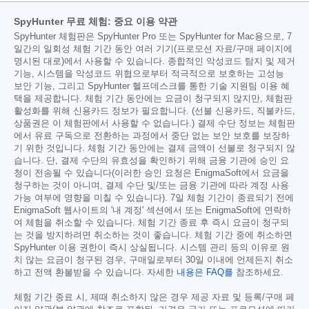
SpyHunter 무료 체험: 중요 이용 약관
SpyHunter 체험판은 SpyHunter Pro 또는 SpyHunter for Mac용으로, 7
일간의 일회성 체험 기간 동안 여러 기기(프로모션 자료/구매 페이지에
명시된 대로)에서 사용할 수 있습니다. 종합적인 악성코드 탐지 및 제거
기능, 시스템을 악성코드 위협으로부터 적극적으로 보호하는 고성능
보안 기능, 그리고 SpyHunter 헬프데스크를 통한 기술 지원팀 이용 혜
택을 제공합니다. 체험 기간 동안에는 요금이 청구되지 않지만, 체험판
활성화를 위해 신용카드 정보가 필요합니다. (선불 신용카드, 직불카드,
상품권은 이 체험판에서 사용할 수 없습니다.) 결제 수단 정보는 체험판
에서 유료 구독으로 전환하는 과정에서 중단 없는 보안 보호를 보장하
기 위한 것입니다. 체험 기간 동안에는 결제 금액이 선불로 청구되지 않
습니다. 단, 결제 수단의 유효성을 확인하기 위해 금융 기관에 승인 요
청이 전송될 수 있습니다(이러한 승인 요청은 EnigmaSoft에서 요금을
청구하는 것이 아니며, 결제 수단 및/또는 금융 기관에 따라 계정 사용
가능 여부에 영향을 미칠 수 있습니다). 7일 체험 기간이 종료되기 전에
EnigmaSoft 웹사이트의 '내 계정' 섹션에서 또는 EnigmaSoft에 연락하
여 체험을 취소할 수 있습니다. 체험 기간 종료 후 즉시 요금이 청구되
는 것을 방지하려면 취소하는 것이 좋습니다. 체험 기간 중에 취소하면
SpyHunter 이용 권한이 즉시 상실됩니다. 시스템 관리 등의 이유로 원
치 않는 요금이 청구된 경우, 구매일로부터 30일 이내에 언제든지 취소
하고 전액 환불받을 수 있습니다. 자세한
내용은 FAQ를
참조하세요.
체험 기간 종료 시, 제때 취소하지 않은 경우 제공 자료 및 등록/구매 페