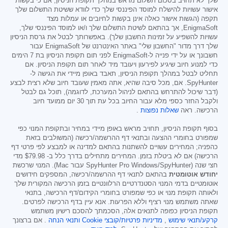
שלך לא תחויב בסכום תשלום מראש במהלך תקופת הניסיון, אם כי בקשות
אישור עשויות להישלח למוסד הפיננסי שלך כדי לוודא ששיטת התשלום שלך
תקפה (הגשות אישור כאלה אינן בקשות לחיובים או עמלות מצד
EnigmaSoft, אך בהתאם לשיטת התשלום שלך ו/או למוסד הפיננסי שלך,
עשויות להשפיע על זמינות החשבון שלך). באפשרותך לבטל את גרסת הניסיון
שלך דרך מדור "החשבון שלי" באתר האינטרנט של EnigmaSoft עבור
חשבונך או על ידי פנייה ל-EnigmaSoft לפני תום תקופת הניסיון בת 7 הימים
כדי למנוע חיוב שיגיע לפירעון ויעובד מיד לאחר תום תקופת הניסיון. אם
תחליט לבטל במהלך תקופת הניסיון, תאבד באופן מיידי את הגישה ל-
SpyHunter. אם, מכל סיבה שהיא, אתה מאמין שעובד חיוב שלא רצית לבצע
(דבר שיכול להתרחש בהתאם לניהול המערכת, לדוגמה), תוכל גם לבטל
ולקבל החזר כספי מלא עבור החיוב בכל עת תוך 30 יום ממועד חיוב
הרכישה. ראה
שאלות נפוצות
.
בסוף תקופת הניסיון, תחויב מראש באופן מיידי במחיר ובתקופת המנוי כפי
שמפורט בחומרי ההצעה ובתנאי דף ההרשמה/רכישה (המשולבים בזאת
כהפניה; המחירים עשויים להשתנות בהתאם למדינה או למבצע לפי פרטי דף
הרכישה) אם לא ביטלת בזמן. המחירים מתחילים בדרך כלל ב-
$79.98
מדי
חצי שנה (SpyHunter Pro Windows/SpyHunter עבור Mac). המנוי שרכשת
יחודש אוטומטית
בהתאם לתנאי דף ההרשמה/רכישה, המספקים חידושים
אוטומטיים בדמי המנוי הסטנדרטיים הרלוונטיים בזמן הרכישה המקורית שלך
ולאותה תקופת מנוי או כפי שמפורט בחומרי הקידום/דף הרכישה, בתנאי
שאתה משתמש מנוי רציף וללא הפרעות. אנא עיין בדף הרכישה לפרטים.
תקופת הניסיון כפופה לתנאים אלה, הסכמתך להסכם רישיון משתמש
קרקע/תנאי שימוש
,
מדיניות פרטיות/קובצי Cookie
ותנאי הנחה
. אם ברצונך