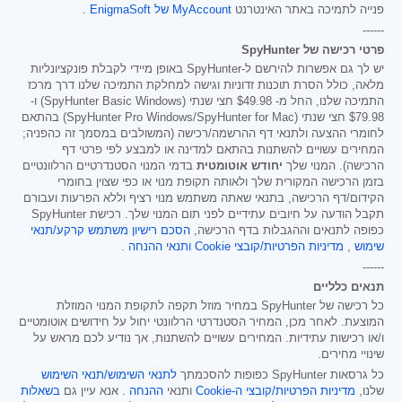
פנייה לתמיכה באתר האינטרנט
MyAccount של EnigmaSoft
.
------
פרטי רכישה של SpyHunter
יש לך גם אפשרות להירשם ל-SpyHunter באופן מיידי לקבלת פונקציונליות
מלאה, כולל הסרת תוכנות זדוניות וגישה למחלקת התמיכה שלנו דרך מרכז
התמיכה שלנו, החל מ-
$49.98
חצי שנתי (SpyHunter Basic Windows) ו-
$79.98
חצי שנתי (SpyHunter Pro Windows/SpyHunter for Mac) בהתאם
לחומרי ההצעה ולתנאי דף ההרשמה/רכישה (המשולבים במסמך זה כהפניה;
המחירים עשויים להשתנות בהתאם למדינה או למבצע לפי פרטי דף
הרכישה). המנוי שלך
יחודש אוטומטית
בדמי המנוי הסטנדרטיים הרלוונטיים
בזמן הרכישה המקורית שלך ולאותה תקופת מנוי או כפי שצוין בחומרי
הקידום/דף הרכישה, בתנאי שאתה משתמש מנוי רציף וללא הפרעות ועבורם
תקבל הודעה על חיובים עתידיים לפני תום המנוי שלך. רכישת SpyHunter
כפופה לתנאים וההגבלות בדף הרכישה,
הסכם רישיון משתמש קרקע/תנאי
שימוש
,
מדיניות הפרטיות/קובצי Cookie
ותנאי ההנחה
.
------
תנאים כלליים
כל רכישה של SpyHunter במחיר מוזל תקפה לתקופת המנוי המוזלת
המוצעת. לאחר מכן, המחיר הסטנדרטי הרלוונטי יחול על חידושים אוטומטיים
ו/או רכישות עתידיות. המחירים עשויים להשתנות, אך נודיע לכם מראש על
שינויי מחירים.
כל גרסאות SpyHunter כפופות להסכמתך
לתנאי השימוש/תנאי השימוש
שלנו,
מדיניות הפרטיות/קובצי ה-Cookie
ותנאי
ההנחה
. אנא עיין גם
בשאלות