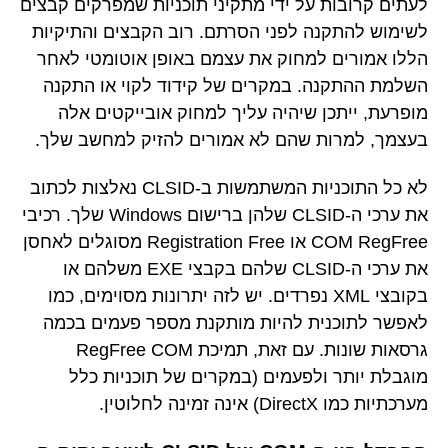
לעתים קרובות על ידי מתקיני תוכניות שמפרקים קבצים
לשימוש להתקנה לפני הסרתם. רוב הקבצים והתיקיות
הללו אמורים למחוק את עצמם באופן אוטומטי לאחר
השלמת ההתקנה. במקרים של קידוד לקוי או התקנה
מופרעת, ייתכן שיהיה עליך למחוק אובייקטים אלה
בעצמך, למרות שהם לא אמורים להזיק למחשב שלך.
לא כל התוכניות המשתמשות ב-CLSID נאלצות לכתוב
את ערכי ה-CLSID שלהן ברישום Windows שלך. רכיבי
COM RegFree או Registration Free מסוגלים לאחסן
את ערכי ה-CLSID שלהם בקבצי EXE משלהם או
בקובצי XML נפרדים. יש לזה יתרונות מסוימים, כמו
לאפשר לתוכנית להיות מותקנת מספר פעמים בכמה
גרסאות שונות. עם זאת, תמיכת RegFree COM
מוגבלת יותר ולפעמים (במקרים של תוכניות כלל
מערכתיות כמו DirectX) אינה זמינה לחלוטין.