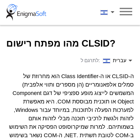
Skip
to
עברית
content
מהו מפתח רישום CLSID?
עברית
לתרגם ל:
ה-CLSID או ה-Class Identifier הוא מחרוזת של
סמלים אלפאנומריים (הן מספרים ותווי אלפבית)
המשמשים לייצוג מופע ספציפי של דגם Component
Object או תוכנית מבוססת COM. היא מאפשרת
למערכות הפעלה ולתוכנות, במיוחד עבור Windows,
לזהות ולגשת לרכיבי תוכנה מבלי לזהות אותם
בשמותיהם. למרות שמיקרוסופט הפסיקה את השימוש
ב-COM לטובת תשתית .NET, ה-COM נשאר בשימוש