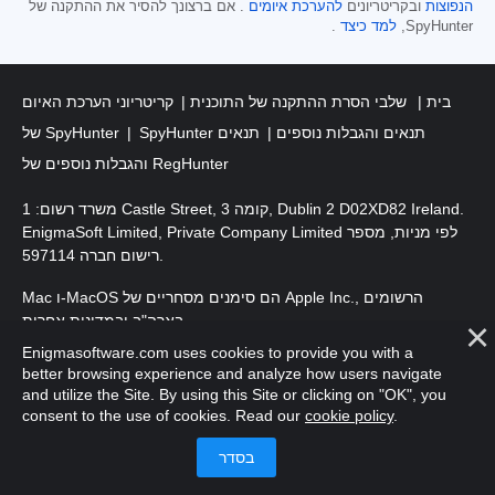
הנפוצות
ובקריטריונים
להערכת איומים
. אם ברצונך להסיר את ההתקנה של
SpyHunter,
למד כיצד
.
בית
שלבי הסרת ההתקנה של התוכנית
קריטריוני הערכת האיום
SpyHunter תנאים והגבלות נוספים
תנאים
של SpyHunter
והגבלות נוספים של RegHunter
משרד רשום: 1 Castle Street, קומה 3, Dublin 2 D02XD82 Ireland.
EnigmaSoft Limited, Private Company Limited לפי מניות, מספר
רישום חברה 597114.
Mac ו-MacOS הם סימנים מסחריים של Apple Inc., הרשומים
בארה"ב ובמדינות אחרות.
Enigmasoftware.com uses cookies to provide you with a
. EnigmaSoft Ltd. כל הזכויות שמורות.
זכויות יוצרים 2016-
2026
better browsing experience and analyze how users navigate
and utilize the Site. By using this Site or clicking on "OK", you
consent to the use of cookies. Read our
cookie policy
.