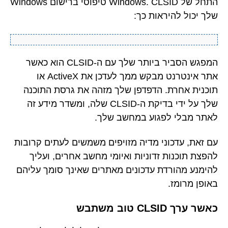
התחל של Windows. CLSID טיפוסי ברישום Windows
שלך יכול להיראות כך:
המפגש הסביר ביותר שלך עם ה-CLSID הוא כאשר
אתר אינטרנט מבקש ממך לעדכן את ActiveX או
תוכנית אחרת. הדפדפן שלך מזהה את גרסת התוכנה
שלך על ידי בדיקת ה-CLSID שלה, ומשדר מידע זה
לאתר מבלי לפגוע במחשב שלך.
עם זאת, עדכוני מדיה מזויפים משמשים לעתים קרובות
להפצת תוכנות זדוניות ואיומי מחשב אחרים, ועליך
להימנע מהורדת עדכונים מאתרים שאינך סומך עליהם
באופן מרומז.
כאשר ערך CLSID טוב משתבש