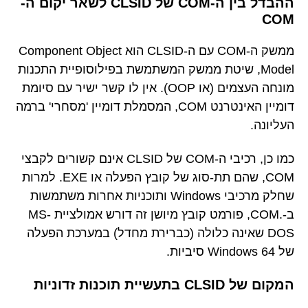
ההבדל בין ה-COM של CLSID לשאר יקום ה-
COM
ממשק ה-COM עם ה-CLSID הוא Component Object
Model, שיטת ממשק המשתמשת בפילוסופיית התכנות
מונחה העצמים (או OOP). אין לו קשר ישיר עם סיומת
דומיין האינטרנט COM, המסמלת דומיין 'מסחרי' ברמה
העליונה.
כמו כן, רכיבי ה-COM של CLSID אינם קשורים לקבצי
COM, שהם תת-סוג של קובץ הפעלה או EXE. למרות
שחלק מרכיבי Windows ותוכניות אחרות משתמשות
ב-.COM, פורמט קובץ מיושן זה דורש אמולציית MS-
DOS שאינה כלולה (כברירת מחדל) במערכת הפעלה
של Windows 64 סיביות.
המקום של CLSID בתעשיית תוכנות זדוניות