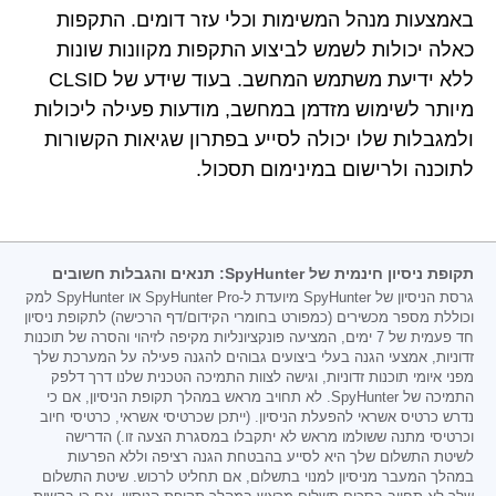
באמצעות מנהל המשימות וכלי עזר דומים. התקפות
כאלה יכולות לשמש לביצוע התקפות מקוונות שונות
ללא ידיעת משתמש המחשב. בעוד שידע של CLSID
מיותר לשימוש מזדמן במחשב, מודעות פעילה ליכולות
ולמגבלות שלו יכולה לסייע בפתרון שגיאות הקשורות
לתוכנה ולרישום במינימום תסכול.
תקופת ניסיון חינמית של SpyHunter: תנאים והגבלות חשובים
גרסת הניסיון של SpyHunter מיועדת ל-SpyHunter Pro או SpyHunter למק
וכוללת מספר מכשירים (כמפורט בחומרי הקידום/דף הרכישה) לתקופת ניסיון
חד פעמית של 7 ימים, המציעה פונקציונליות מקיפה לזיהוי והסרה של תוכנות
זדוניות, אמצעי הגנה בעלי ביצועים גבוהים להגנה פעילה על המערכת שלך
מפני איומי תוכנות זדוניות, וגישה לצוות התמיכה הטכנית שלנו דרך דלפק
התמיכה של SpyHunter. לא תחויב מראש במהלך תקופת הניסיון, אם כי
נדרש כרטיס אשראי להפעלת הניסיון. (ייתכן שכרטיסי אשראי, כרטיסי חיוב
וכרטיסי מתנה ששולמו מראש לא יתקבלו במסגרת הצעה זו.) הדרישה
לשיטת התשלום שלך היא לסייע בהבטחת הגנה רציפה וללא הפרעות
במהלך המעבר מניסיון למנוי בתשלום, אם תחליט לרכוש. שיטת התשלום