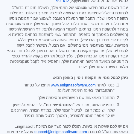
להסיר את ההתקנה של SpyHunter,
למד כיצד
.
עבור תשלום עבור חידוש אוטומטי של המנוי שלך, תישלח תזכורת בדוא"ל
לכתובת הדוא"ל שסיפקת בעת ההרשמה לפני כל תאריך תשלום. בתחילת
תקופת הניסיון שלך, תקבל קוד הפעלה המוגבל לשימוש עבור תקופת ניסיון
אחת בלבד ועבור מכשיר אחד בלבד לכל חשבון. המנוי שלך יחודש אוטומטית
במחיר ולתקופת המנוי בהתאם לחומרי ההצעה ולתנאי דף ההרשמה/רכישה
(המשולבים במסמך זה כהפניה; התמחור עשוי להשתנות בהתאם למדינה או
לקידום לפי פרטי דף הרכישה), בתנאי שאתה משתמש מנוי רציף וללא
הפרעות. עבור משתמשי מנוי בתשלום, אם תבטל, תמשיך לקבל גישה
למוצר/ים שלך עד סוף תקופת המנוי בתשלום. אם ברצונך לקבל החזר כספי
עבור תקופת המנוי הנוכחית שלך, עליך לבטל ולהגיש בקשה להחזר כספי
תוך 30 יום ממועד הרכישה האחרונה שלך, ותפסיק מיד לקבל פונקציונליות
מלאה כאשר ההחזר שלך יעובד.
ניתן לבטל מנוי או תקופת ניסיון באופן הבא:
כנסו לאתר
www.enigmasoftware.com
ולחצו על כפתור
"התחברות"
בפינה הימנית העליונה.
התחבר באמצעות שם המשתמש והסיסמה שלך.
בתפריט הניווט, עבור אל
"הזמנה/רישיונות".
ליד ההזמנה/רישיון
שלך, יש כפתור זמין לביטול המנוי שלך, במידת הצורך. הערה: אם
יש לך מספר הזמנות/מוצרים, תצטרך לבטל אותם בנפרד.
אם יש לכם שאלות או בעיות, תוכלו ליצור קשר עם תמיכת EnigmaSoft
באמצעות דוא"ל לכתובת
support@enigmasoftware.com
או על ידי פתיחת