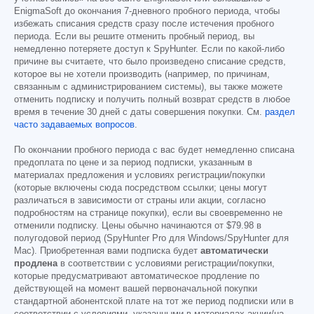
EnigmaSoft до окончания 7-дневного пробного периода, чтобы
избежать списания средств сразу после истечения пробного
периода. Если вы решите отменить пробный период, вы
немедленно потеряете доступ к SpyHunter. Если по какой-либо
причине вы считаете, что было произведено списание средств,
которое вы не хотели производить (например, по причинам,
связанным с администрированием системы), вы также можете
отменить подписку и получить полный возврат средств в любое
время в течение 30 дней с даты совершения покупки. См.
раздел
часто задаваемых вопросов
.
По окончании пробного периода с вас будет немедленно списана
предоплата по цене и за период подписки, указанным в
материалах предложения и условиях регистрации/покупки
(которые включены сюда посредством ссылки; цены могут
различаться в зависимости от страны или акции, согласно
подробностям на странице покупки), если вы своевременно не
отменили подписку. Цены обычно начинаются от
$79.98
в
полугодовой период (SpyHunter Pro для Windows/SpyHunter для
Mac). Приобретенная вами подписка будет
автоматически
продлена
в соответствии с условиями регистрации/покупки,
которые предусматривают автоматическое продление по
действующей на момент вашей первоначальной покупки
стандартной абонентской плате на тот же период подписки или в