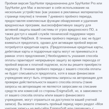
Пробная версия SpyHunter предназначена для SpyHunter Pro или
SpyHunter для Mac и включает в себя использование на
нескольких устройствах (как указано в рекламных материалах/на
странице покупки) в течение 7-дневного пробного периода,
предоставляя комплексные функции обнаружения и удаления
вредоносных программ, высокоэффективную защиту для
активной защиты вашей системы от угроз вредоносного ПО, а
также доступ к нашей службе технической поддержки через
SpyHunter HelpDesk. В течение пробного периода с вас не будет
взиматься предоплата, однако для активации пробной версии
потребуется кредитная карта. (Предоплаченные кредитные карты,
дебетовые карты и подарочные карты могут не приниматься в
рамках этого предложения.) Необходимость указания способа
оплаты гарантирует непрерывную защиту во время перехода от
пробной версии к платной подписке, если вы решите приобрести
подписку. В течение пробного периода с вашего способа оплаты
не будет списываться предоплата, хотя в ваше финансовое
учреждение могут быть отправлены запросы на авторизацию для
проверки действительности вашего способа оплаты (такие
запросы на авторизацию не являются запросами на списание
средств или комиссий со стороны EnigmaSoft, но, в зависимости
от вашего способа оплаты и/или вашего финансового
учреждения, могут отразиться на доступности вашей учетной
записи). Вы можете отменить пробный период через раздел «Моя
учетная запись» на веб-сайте EnigmaSoft или связавшись с