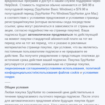
вредоносных программ и доступ к нашей службе поддержки через
HelpDesk. Стоимость подписки обычно начинается от
$49.98
в
полугодовой период (SpyHunter Basic Windows) и
$79.98
в
полугодовой период (SpyHunter Pro Windows/SpyHunter для Mac)
в соответствии с условиями предложения и условиями страницы
регистрации/покупки (которые включены сюда посредством
ссылки; цены могут различаться в зависимости от страны или
акции, согласно подробностям на странице покупки). Ваша
подписка будет
автоматически продлеваться
по действующей
на момент покупки стандартной абонентской плате на тот же
период или на тот же период, что и указано в рекламных
материалах/на странице покупки, при условии, что вы являетесь
постоянным пользователем подписки и не прерываете ее
действие. Вы получите уведомление о предстоящих платежах до
истечения срока действия вашей подписки. Покупка SpyHunter
регулируется условиями, указанными на странице покупки,
лицензионным соглашением/условиями использования
,
политикой
конфиденциальности/использования файлов cookie
и
условиями
скидки
.
------
Общие условия
Любая покупка SpyHunter по сниженной цене действительна в
течение предлагаемого льготного периода подписки. После этого
для автоматического продления и/или будущих покупок будет
применяться стандартная цена. Цены могут меняться, однако мы