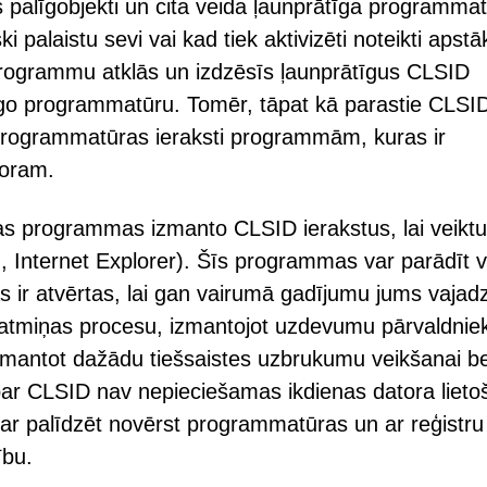
s palīgobjekti un cita veida ļaunprātīga programma
palaistu sevi vai kad tiek aktivizēti noteikti apstāk
programmu atklās un izdzēsīs ļaunprātīgus CLSID
ātīgo programmatūru. Tomēr, tāpat kā parastie CLSI
 programmatūras ieraksti programmām, kuras ir
toram.
as programmas izmanto CLSID ierakstus, lai veiktu
nternet Explorer). Šīs programmas var parādīt v
 ir atvērtas, lai gan vairumā gadījumu jums vajad
 atmiņas procesu, izmantojot uzdevumu pārvaldnie
izmantot dažādu tiešsaistes uzbrukumu veikšanai b
 par CLSID nav nepieciešamas ikdienas datora lieto
ar palīdzēt novērst programmatūras un ar reģistru
ību.