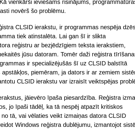
. Kā vienkārši ieviešams risinājums, programmatūra
rasti novērš šo problēmu.
reģistra CLSID ierakstu, ir programmas nespēja dzēs
ma tiek atinstalēta. Lai gan šī ir slikta
ra reģistru ar bezjēdzīgiem teksta ierakstiem,
ekaitēs jūsu datoram. Tomēr daži reģistra tīrīšana
ogrammas ir specializējušās šī uz CLSID balstītā
 apstākļos, piemēram, ja dators ir ar zemiem sist
ntotu CLSID ierakstu var izraisīt veiktspējas prob
erakstus, jāievēro īpaša piesardzība. Reģistra izm
, jo īpaši tādēļ, ka tā nespēj atpazīt kritiskos
o tā, vai vēlaties veikt izmaiņas datora CLSID
zveidot Windows reģistra dublējumu, izmantojot sis