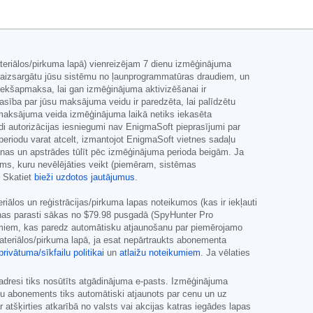
teriālos/pirkuma lapā) vienreizējam 7 dienu izmēģinājuma
i aizsargātu jūsu sistēmu no ļaunprogrammatūras draudiem, un
iekšapmaksa, lai gan izmēģinājuma aktivizēšanai ir
sība par jūsu maksājuma veidu ir paredzēta, lai palīdzētu
 maksājuma veida izmēģinājuma laikā netiks iekasēta
šādi autorizācijas iesniegumi nav EnigmaSoft pieprasījumi par
eriodu varat atcelt, izmantojot EnigmaSoft vietnes sadaļu
nas un apstrādes tūlīt pēc izmēģinājuma perioda beigām. Ja
ums, kuru nevēlējāties veikt (piemēram, sistēmas
. Skatiet
bieži uzdotos jautājumus
.
los un reģistrācijas/pirkuma lapas noteikumos (kas ir iekļauti
enas parasti sākas no
$79.98
pusgadā (SpyHunter Pro
umiem, kas paredz automātisku atjaunošanu par piemērojamo
ateriālos/pirkuma lapā, ja esat nepārtraukts abonementa
privātuma/sīkfailu politikai
un
atlaižu noteikumiem
. Ja vēlaties
adresi tiks nosūtīts atgādinājuma e-pasts. Izmēģinājuma
ūsu abonements tiks automātiski atjaunots par cenu un uz
atšķirties atkarībā no valsts vai akcijas katras iegādes lapas