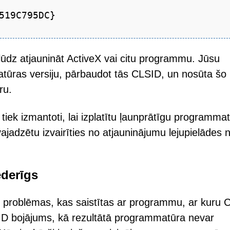
519C795DC}
lūdz atjaunināt ActiveX vai citu programmu. Jūsu
ūras versiju, pārbaudot tās CLSID, un nosūta šo
ru.
 tiek izmantoti, lai izplatītu ļaunprātīgu programma
jadzētu izvairīties no atjauninājumu lejupielādes 
ederīgs
es problēmas, kas saistītas ar programmu, ar kuru
CLSID bojājums, kā rezultātā programmatūra nevar