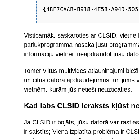
{48E7CAAB-B918-4E58-A94D-505
Visticamāk, saskaroties ar CLSID, vietne 
pārlūkprogramma nosaka jūsu programmat
informāciju vietnei, neapdraudot jūsu dato
Tomēr viltus multivides atjauninājumi bieži
un citus datora apdraudējumus, un jums va
vietnēm, kurām jūs netieši neuzticaties.
Kad labs CLSID ieraksts kļūst n
Ja CLSID ir bojāts, jūsu datorā var rasti
ir saistīts; Viena izplatīta problēma ir 