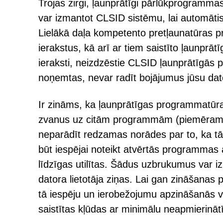
Trojas zirgi, ļaunprātīgi pārlūkprogramma
var izmantot CLSID sistēmu, lai automātiski 
Lielākā daļa kompetento pretļaunatūras 
ierakstus, kā arī ar tiem saistīto ļaunpr
ieraksti, neizdzēstie CLSID ļaunprātīgās
noņemtas, nevar radīt bojājumus jūsu da
Ir zināms, ka ļaunprātīgas programmatūr
zvanus uz citām programmām (piemēram, I
neparādīt redzamas norādes par to, ka tās
būt iespējai noteikt atvērtās programmas
līdzīgas utilītas. Šādus uzbrukumus var 
datora lietotāja ziņas. Lai gan zināšanas
tā iespēju un ierobežojumu apzināšanās v
saistītas kļūdas ar minimālu neapmierināt