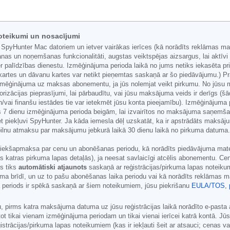
oteikumi un nosacījumi
 SpyHunter Mac datoriem un ietver vairākas ierīces (kā norādīts reklāmas ma
nas un noņemšanas funkcionalitāti, augstas veiktspējas aizsargus, lai aktīv
 palīdzības dienestu. Izmēģinājuma perioda laikā no jums netiks iekasēta pr
artes un dāvanu kartes var netikt pieņemtas saskaņā ar šo piedāvājumu.) Pra
 izmēģinājuma uz maksas abonementu, ja jūs nolemjat veikt pirkumu. No jūsu
torizācijas pieprasījumi, lai pārbaudītu, vai jūsu maksājuma veids ir derīgs (
ai finanšu iestādes tie var ietekmēt jūsu konta pieejamību). Izmēģinājuma p
 7 dienu izmēģinājuma perioda beigām, lai izvairītos no maksājuma saņemša
et piekļuvi SpyHunter. Ja kāda iemesla dēļ uzskatāt, ka ir apstrādāts maksāj
 pilnu atmaksu par maksājumu jebkurā laikā 30 dienu laikā no pirkuma datuma
iekšapmaksa par cenu un abonēšanas periodu, kā norādīts piedāvājuma materiā
ijas katras pirkuma lapas detaļās), ja neesat savlaicīgi atcēlis abonementu. C
s tiks
automātiski atjaunots
saskaņā ar reģistrācijas/pirkuma lapas noteik
ma brīdī, un uz to pašu abonēšanas laika periodu vai kā norādīts reklāmas m
ma periods ir spēkā saskaņā ar šiem noteikumiem, jūsu piekrišanu
EULA/TOS
,
pirms katra maksājuma datuma uz jūsu reģistrācijas laikā norādīto e-pasta 
ot tikai vienam izmēģinājuma periodam un tikai vienai ierīcei katrā kontā. J
rācijas/pirkuma lapas noteikumiem (kas ir iekļauti šeit ar atsauci; cenas var 