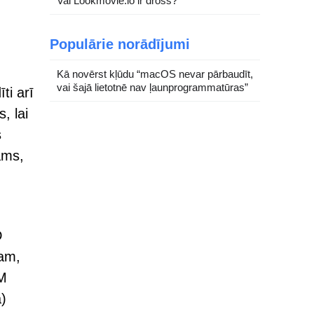
Vai Lookmovie.io ir drošs?
Populārie norādījumi
Kā novērst kļūdu “macOS nevar pārbaudīt,
vai šajā lietotnē nav ļaunprogrammatūras”
ti arī
, lai
s
ams,
D
ram,
OM
)