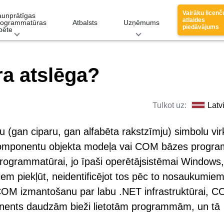
Vairāku licenč
aunprātīgas
atlaides
rogrammatūras
Atbalsts
Uzņēmums
piedāvājums
pēte
ra atslēga?
Tulkot uz:
Latv
ru (gan ciparu, gan alfabēta rakstzīmju) simbolu vir
tu komponentu objekta modeļa vai COM bāzes progr
rogrammatūrai, jo īpaši operētājsistēmai Windows,
m piekļūt, neidentificējot tos pēc to nosaukumiem
 COM izmantošanu par labu .NET infrastruktūrai, 
onents daudzām bieži lietotām programmām, un tā