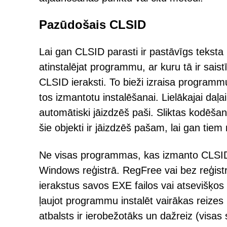
Pazūdošais CLSID
Lai gan CLSID parasti ir pastāvīgs teksta 
atinstalējat programmu, ar kuru tā ir saist
CLSID ieraksti. To bieži izraisa programmu
tos izmantotu instalēšanai. Lielākajai daļ
automātiski jāizdzēš paši. Sliktas kodēš
šie objekti ir jāizdzēš pašam, lai gan tie
Ne visas programmas, kas izmanto CLSID, 
Windows reģistrā. RegFree vai bez reģis
ierakstus savos EXE failos vai atsevišķos
ļaujot programmu instalēt vairākas reiz
atbalsts ir ierobežotāks un dažreiz (vis