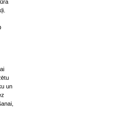
tūra
ļi.
D
ai
zētu
ku un
ez
šanai,