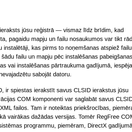
ieraksts jūsu reģistrā — vismaz līdz brīdim, kad
īta, pagaidu mapju un failu nosaukumos var tikt rādī
 instalētāji, kas pirms to noņemšanas atspiež failus
ai šādu failu un mapju pēc instalēšanas pabeigšana
anas vai instalēšanas pārtraukuma gadījumā, iespēj
m nevajadzētu sabojāt datoru.
ir spiestas ierakstīt savus CLSID ierakstus jūsu
trācijas COM komponenti var saglabāt savus CLSI
 XML failos. Tam ir noteiktas priekšrocības, piemē
es kā vairākas dažādas versijas. Tomēr RegFree C
as sistēmas programmu, piemēram, DirectX gadījumā