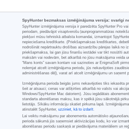
SpyHunter bezmaksas izmēģinājuma versija: svarīgi n
SpyHunter izmēģinājuma versija ir paredzēta SpyHunter Pro vai
periodam, piedāvājot visaptverošu ļaunprogrammatūras noteikša
piekļuvi mūsu tehniskā atbalsta komandai, izmantojot SpyHunter
nepieciešama kredītkarte. (Priekšapmaksas kredītkartes, debetk
nodrošināt nepārtrauktu drošības aizsardzību pārejas laikā no
priekšapmaksa, lai gan jūsu finanšu iestādei var tikt nosūtīti au
maksām vai nodevām, bet atkarībā no jūsu maksājuma veida un/v
“Mans konts” savam kontam vai sazinoties ar EnigmaSoft pirms
nolemjat atcelt izmēģinājuma periodu, jūs nekavējoties zaudēsi
administrēšanas dēļ), varat arī atcelt izmēģinājumu un saņemt
Izmēģinājuma perioda beigās jums nekavējoties tiks iekasēta pr
šeit ar atsauci; cenas var atšķirties atkarībā no valsts vai akc
Windows/SpyHunter Mac datoriem). Jūsu iegādātais abonement
standarta abonēšanas maksu, kas ir spēkā jūsu sākotnējā pirku
lietotājs. Sīkāku informāciju skatiet pirkuma lapā. Izmēģināju
atinstalēt SpyHunter,
uzziniet, kā to izdarīt
.
Lai veiktu maksājumu par abonementa automātisko atjaunošanu, 
perioda sākumā jūs saņemsiet aktivizācijas kodu, ko var izmant
abonēšanas periodu saskaņā ar piedāvājuma materiāliem un reģist