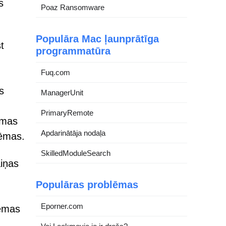
s
Poaz Ransomware
Populāra Mac ļaunprātīga
t
programmatūra
Fuq.com
s
ManagerUnit
PrimaryRemote
ēmas
Apdarinātāja nodaļa
lēmas.
SkilledModuleSearch
aiņas
Populāras problēmas
Eporner.com
tēmas