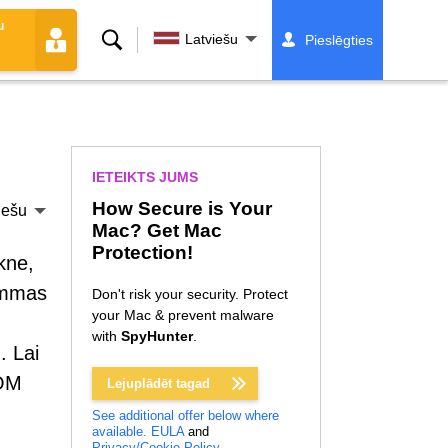
u
Meklēt
Latviešu
Pieslēgties
IETEIKTS JUMS
How Secure is Your
iešu
Mac? Get Mac
Protection!
kne,
ammas
Don't risk your security. Protect
your Mac & prevent malware
with
SpyHunter
.
. Lai
COM
Lejuplādēt tagad
See additional offer below where
available.
EULA
and
Privacy/Cookie Policy
.