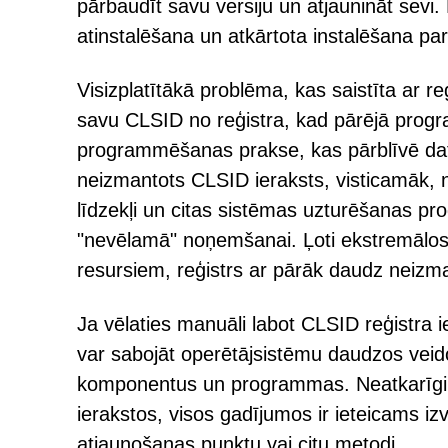
pārbaudīt savu versiju un atjaunināt sevi
atinstalēšana un atkārtota instalēšana pa
Visizplatītākā problēma, kas saistīta ar 
savu CLSID no reģistra, kad pārējā program
programmēšanas prakse, kas pārblīvē dato
neizmantots CLSID ieraksts, visticamāk, n
līdzekļi un citas sistēmas uzturēšanas pr
"nevēlamā" noņemšanai. Ļoti ekstremālos
resursiem, reģistrs ar pārāk daudz neizma
Ja vēlaties manuāli labot CLSID reģistra i
var sabojāt operētājsistēmu daudzos veidos
komponentus un programmas. Neatkarīgi n
ierakstos, visos gadījumos ir ieteicams i
atjaunošanas punktu vai citu metodi.