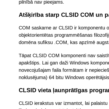
pilnībā nav pieejams.
Atšķirība starp CLSID COM un 
COM saskarne ar CLSID ir komponentu ob
objektorientētas programmēšanas filozofij
domēna sufiksu .COM, kas apzīmē augst
Tāpat CLSID COM komponenti nav saistīti 
apakštips. Lai gan daži Windows kompon
novecojušajam faila formātam ir nepieci
noklusējuma) 64 bitu Windows operētājsi
CLSID vieta ļaunprātīgas progr
CLSID ierakstus var izmantot, lai palaist