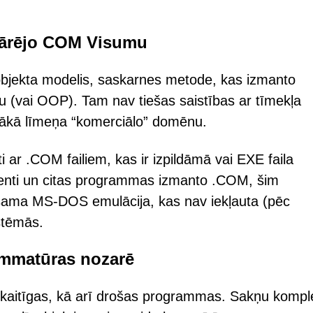
pārējo COM Visumu
jekta modelis, saskarnes metode, kas izmanto
u (vai OOP). Tam nav tiešas saistības ar tīmekļa
ākā līmeņa “komerciālo” domēnu.
ar .COM failiem, kas ir izpildāmā vai EXE faila
enti un citas programmas izmanto .COM, šim
ešama MS-DOS emulācija, kas nav iekļauta (pēc
stēmās.
ammatūras nozarē
u kaitīgas, kā arī drošas programmas. Sakņu komple