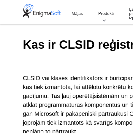
Skip
Ļ
to
Mājas
Produkti
p
iz
content
Kas ir CLSID reģist
CLSID vai klases identifikators ir burtcipa
kas tiek izmantota, lai attēlotu konkrē
gadījumu. Tas ļauj operētājsistēmām un p
atklāt programmatūras komponentus un tie
gan Microsoft ir pakāpeniski pārtraukusi
joprojām tiek izmantots kā svarīgs komp
neplāno to pārtraukt.