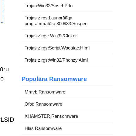
Trojan:Win32/Suschil!rfn
Trojas zirgs.Ļaunprātīga
programmatūra.300983.Susgen
Trojas zirgs: Win32/Cloxer
Trojas zirgs:Script/Wacatac.H!ml
Trojas zirgs:Win32/Phonzy.A!ml
tūru
no
Populāra Ransomware
Mmvb Ransomware
Ofoq Ransomware
XHAMSTER Ransomware
 CLSID
Hlas Ransomware