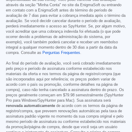
através da seção "Minha Conta" no site da EnigmaSoft ou entrando
em contato com a EnigmaSoft antes do término do período de
avaliação de 7 dias para evitar a cobrança imediata após o término da
avaliação. Se você decidir cancelar durante o período de avaliação,
perderá imediatamente o acesso ao SpyHunter. Se, por algum motivo,
você acreditar que uma cobrança indevida foi efetuada (o que pode
ocorrer devido a problemas de administração do sistema, por
exemplo), você também poderá cancelar e receber um reembolso
integral a qualquer momento dentro de 30 dias a partir da data da
compra. Consulte as
Perguntas Frequentes
.
Ao final do período de avaliação, você será cobrado imediatamente
pelo preço e período de assinatura conforme estabelecido nos
materiais da oferta e nos termos da página de registro/compra (que
são incorporados aqui por referência; os preços podem variar de
acordo com o país ou promoção, conforme detalhes na página de
compra), caso não tenha cancelado a assinatura dentro do prazo. Os
preços geralmente começam em
$79.98
semestralmente (SpyHunter
Pro para Windows/SpyHunter para Mac). Sua assinatura será
renovada automaticamente
de acordo com os termos da página de
registro/compra, que preveem renovações automáticas pela taxa de
assinatura padrão vigente no momento da sua compra original e pelo
mesmo período de assinatura ou conforme estabelecido nos materiais
da promoção/página de compra, desde que você seja um usuário