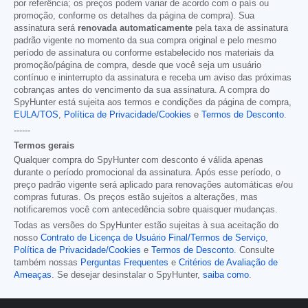
por referência; os preços podem variar de acordo com o país ou
promoção, conforme os detalhes da página de compra). Sua
assinatura será
renovada automaticamente
pela taxa de assinatura
padrão vigente no momento da sua compra original e pelo mesmo
período de assinatura ou conforme estabelecido nos materiais da
promoção/página de compra, desde que você seja um usuário
contínuo e ininterrupto da assinatura e receba um aviso das próximas
cobranças antes do vencimento da sua assinatura. A compra do
SpyHunter está sujeita aos termos e condições da página de compra,
EULA/TOS
,
Política de Privacidade/Cookies
e
Termos de Desconto
.
------
Termos gerais
Qualquer compra do SpyHunter com desconto é válida apenas
durante o período promocional da assinatura. Após esse período, o
preço padrão vigente será aplicado para renovações automáticas e/ou
compras futuras. Os preços estão sujeitos a alterações, mas
notificaremos você com antecedência sobre quaisquer mudanças.
Todas as versões do SpyHunter estão sujeitas à sua aceitação do
nosso
Contrato de Licença de Usuário Final/Termos de Serviço
,
Política de Privacidade/Cookies
e
Termos de Desconto
. Consulte
também nossas
Perguntas Frequentes
e
Critérios de Avaliação de
Ameaças
. Se desejar desinstalar o SpyHunter,
saiba como
.