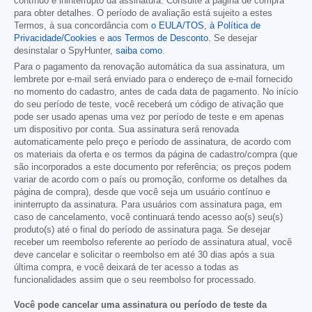
contínuo e ininterrupto da assinatura. Consulte a página de compra
para obter detalhes. O período de avaliação está sujeito a estes
Termos, à sua concordância com
o EULA/TOS
,
à Política de
Privacidade/Cookies
e
aos Termos de Desconto
. Se desejar
desinstalar o SpyHunter,
saiba como
.
Para o pagamento da renovação automática da sua assinatura, um
lembrete por e-mail será enviado para o endereço de e-mail fornecido
no momento do cadastro, antes de cada data de pagamento. No início
do seu período de teste, você receberá um código de ativação que
pode ser usado apenas uma vez por período de teste e em apenas
um dispositivo por conta. Sua assinatura será renovada
automaticamente pelo preço e período de assinatura, de acordo com
os materiais da oferta e os termos da página de cadastro/compra (que
são incorporados a este documento por referência; os preços podem
variar de acordo com o país ou promoção, conforme os detalhes da
página de compra), desde que você seja um usuário contínuo e
ininterrupto da assinatura. Para usuários com assinatura paga, em
caso de cancelamento, você continuará tendo acesso ao(s) seu(s)
produto(s) até o final do período de assinatura paga. Se desejar
receber um reembolso referente ao período de assinatura atual, você
deve cancelar e solicitar o reembolso em até 30 dias após a sua
última compra, e você deixará de ter acesso a todas as
funcionalidades assim que o seu reembolso for processado.
Você pode cancelar uma assinatura ou período de teste da