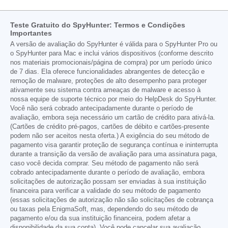
Teste Gratuito do SpyHunter: Termos e Condições
Importantes
A versão de avaliação do SpyHunter é válida para o SpyHunter Pro ou
o SpyHunter para Mac e inclui vários dispositivos (conforme descrito
nos materiais promocionais/página de compra) por um período único
de 7 dias. Ela oferece funcionalidades abrangentes de detecção e
remoção de malware, proteções de alto desempenho para proteger
ativamente seu sistema contra ameaças de malware e acesso à
nossa equipe de suporte técnico por meio do HelpDesk do SpyHunter.
Você não será cobrado antecipadamente durante o período de
avaliação, embora seja necessário um cartão de crédito para ativá-la.
(Cartões de crédito pré-pagos, cartões de débito e cartões-presente
podem não ser aceitos nesta oferta.) A exigência do seu método de
pagamento visa garantir proteção de segurança contínua e ininterrupta
durante a transição da versão de avaliação para uma assinatura paga,
caso você decida comprar. Seu método de pagamento não será
cobrado antecipadamente durante o período de avaliação, embora
solicitações de autorização possam ser enviadas à sua instituição
financeira para verificar a validade do seu método de pagamento
(essas solicitações de autorização não são solicitações de cobrança
ou taxas pela EnigmaSoft, mas, dependendo do seu método de
pagamento e/ou da sua instituição financeira, podem afetar a
disponibilidade da sua conta). Você pode cancelar sua avaliação