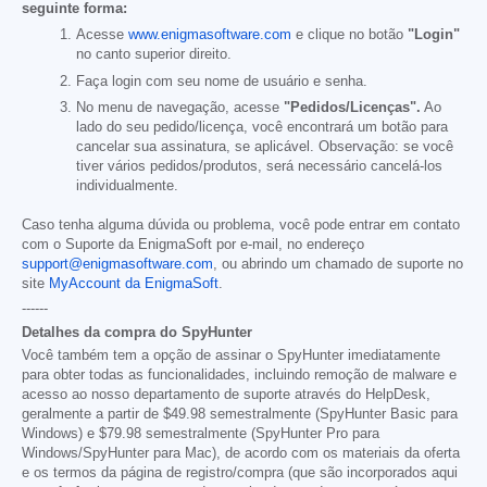
seguinte forma:
Acesse
www.enigmasoftware.com
e clique no botão
"Login"
no canto superior direito.
Faça login com seu nome de usuário e senha.
No menu de navegação, acesse
"Pedidos/Licenças".
Ao
lado do seu pedido/licença, você encontrará um botão para
cancelar sua assinatura, se aplicável. Observação: se você
tiver vários pedidos/produtos, será necessário cancelá-los
individualmente.
Caso tenha alguma dúvida ou problema, você pode entrar em contato
com o Suporte da EnigmaSoft por e-mail, no endereço
support@enigmasoftware.com
, ou abrindo um chamado de suporte no
site
MyAccount da EnigmaSoft
.
------
Detalhes da compra do SpyHunter
Você também tem a opção de assinar o SpyHunter imediatamente
para obter todas as funcionalidades, incluindo remoção de malware e
acesso ao nosso departamento de suporte através do HelpDesk,
geralmente a partir de
$49.98
semestralmente (SpyHunter Basic para
Windows) e
$79.98
semestralmente (SpyHunter Pro para
Windows/SpyHunter para Mac), de acordo com os materiais da oferta
e os termos da página de registro/compra (que são incorporados aqui