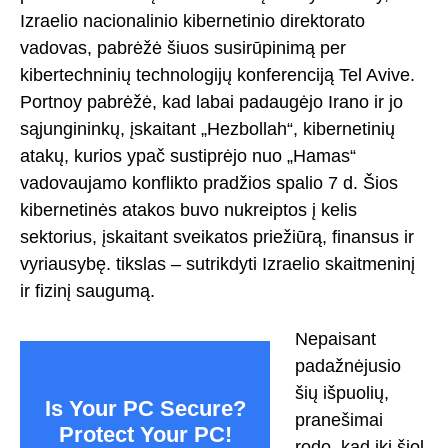
Izraelio nacionalinio kibernetinio direktorato
vadovas, pabrėžė šiuos susirūpinimą per
kibertechninių technologijų konferenciją Tel Avive.
Portnoy pabrėžė, kad labai padaugėjo Irano ir jo
sąjungininkų, įskaitant „Hezbollah“, kibernetinių
atakų, kurios ypač sustiprėjo nuo „Hamas“
vadovaujamo konflikto pradžios spalio 7 d. Šios
kibernetinės atakos buvo nukreiptos į kelis
sektorius, įskaitant sveikatos priežiūrą, finansus ir
vyriausybę. tikslas – sutrikdyti Izraelio skaitmeninį
ir fizinį saugumą.
Nepaisant
padažnėjusio
šių išpuolių,
Is Your PC Secure?
pranešimai
Protect Your PC!
rodo, kad iki šiol