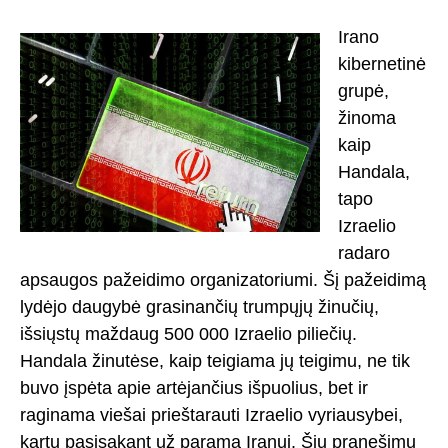
Irano
kibernetinė
grupė,
žinoma
kaip
Handala,
tapo
Izraelio
radaro
apsaugos pažeidimo organizatoriumi. Šį pažeidimą
lydėjo daugybė grasinančių trumpųjų žinučių,
išsiųstų maždaug 500 000 Izraelio piliečių.
Handala žinutėse, kaip teigiama jų teigimu, ne tik
buvo įspėta apie artėjančius išpuolius, bet ir
raginama viešai prieštarauti Izraelio vyriausybei,
kartu pasisakant už paramą Iranui. Šių pranešimų