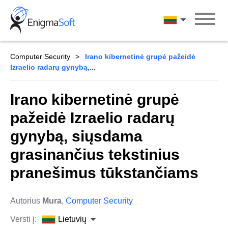
Skip
to
Lietuvių
content
Computer Security
Irano kibernetinė grupė pažeidė
Izraelio radarų gynybą,...
Irano kibernetinė grupė
pažeidė Izraelio radarų
gynybą, siųsdama
grasinančius tekstinius
pranešimus tūkstančiams
Autorius
Mura
,
Computer Security
Versti į:
Lietuvių