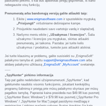
paskutinio pirkimo, o kai bus apdorotas pinigų grąžinimas, iš karto
nebegausite visų funkcijų.
Prenumeratą arba bandomąją versiją galite atšaukti taip:
Eikite į
www.enigmasoftware.com
ir spustelėkite mygtuką
„Prisijungti“
viršutiniame dešiniajame kampe.
Prisijunkite naudodami savo vartotojo vardą ir slaptažodį.
Naršymo meniu eikite į
„Užsakymas / licencijos“.
Šalia
užsakymo / licencijos yra mygtukas, skirtas atšaukti
prenumeratą, jei taikoma. Pastaba: jei turite kelis
užsakymus / produktus, turėsite juos atšaukti atskirai.
Jei turite klausimų ar problemų, galite susisiekti su „EnigmaSoft“
palaikymo tarnyba el. paštu
support@enigmasoftware.com
arba
atidarę palaikymo užklausą
„EnigmaSoft“ „MyAccount“
svetainėje.
------
„SpyHunter“ pirkimo informacija
Taip pat galite nedelsdami užsiprenumeruoti „SpyHunter“, kad
galėtumėte naudotis visomis funkcijomis, įskaitant kenkėjiškų
programų šalinimą ir prieigą prie mūsų palaikymo skyriaus per mūsų
pagalbos tarnybą. Paprastai kaina prasideda nuo
$49.98
kas pusmetį
(„SpyHunter Basic Windows“) ir
$79.98
kas pusmetį („SpyHunter Pro
Windows“ / „SpyHunter for Mac“) pagal pasiūlymo medžiagą ir
registracijos / pirkimo puslapio sąlygas (kurios įtrauktos čia kaip