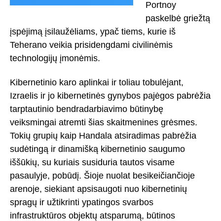
Portnoy
paskelbė griežtą
įspėjimą įsilaužėliams, ypač tiems, kurie iš
Teherano veikia prisidengdami civilinėmis
technologijų įmonėmis.
Kibernetinio karo aplinkai ir toliau tobulėjant,
Izraelis ir jo kibernetinės gynybos pajėgos pabrėžia
tarptautinio bendradarbiavimo būtinybę
veiksmingai atremti šias skaitmenines grėsmes.
Tokių grupių kaip Handala atsiradimas pabrėžia
sudėtingą ir dinamišką kibernetinio saugumo
iššūkių, su kuriais susiduria tautos visame
pasaulyje, pobūdį. Šioje nuolat besikeičiančioje
arenoje, siekiant apsisaugoti nuo kibernetinių
spragų ir užtikrinti ypatingos svarbos
infrastruktūros objektų atsparumą, būtinos