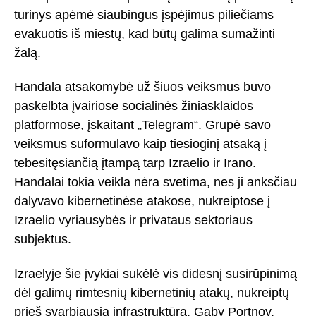
turinys apėmė siaubingus įspėjimus piliečiams
evakuotis iš miestų, kad būtų galima sumažinti
žalą.
Handala atsakomybė už šiuos veiksmus buvo
paskelbta įvairiose socialinės žiniasklaidos
platformose, įskaitant „Telegram“. Grupė savo
veiksmus suformulavo kaip tiesioginį atsaką į
tebesitęsiančią įtampą tarp Izraelio ir Irano.
Handalai tokia veikla nėra svetima, nes ji anksčiau
dalyvavo kibernetinėse atakose, nukreiptose į
Izraelio vyriausybės ir privataus sektoriaus
subjektus.
Izraelyje šie įvykiai sukėlė vis didesnį susirūpinimą
dėl galimų rimtesnių kibernetinių atakų, nukreiptų
prieš svarbiausią infrastruktūrą. Gaby Portnoy,