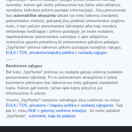
nuorodos; kainos gali skirtis priklausomai nuo šalies arba reklamos,
nurodytos kiekvieno pirkimo puslapio informacijoje). Jūsų prenumerata
bus
automatiškai atnaujinta
taikant tuo metu taikomą standartinį
prenumeratos mokestį, galiojantį jūsų pradinės prenumeratos įsigijimo
metu, ir tam pačiam prenumeratos laikotarpiui arba kaip nurodyta
reklaminėje medžiagoje / pirkimo puslapyje, jei esate nuolatinis,
nepertraukiamas prenumeratos vartotojas ir apie artėjančius
mokesčius gausite pranešimą iki prenumeratos galiojimo pabaigos.
„SpyHunter“ pirkimui taikomos pirkimo puslapyje nurodytos sąlygos,
EULA / TOS
,
privatumo/slapukų politika
ir
nuolaidų sąlygos
.
------
Bendrosios sąlygos
Bet koks „SpyHunter“ pirkimas su nuolaida galioja siūlomą nuolaidos
prenumeratos laikotarpį. Po to automatiniam atnaujinimui ir (arba)
būsimiems pirkimams bus taikoma tuo metu galiojanti standartinė
kaina. Kainos gali keistis, tačiau apie kainų pokyčius jus
informuosime iš anksto.
Visoms „SpyHunter“ versijoms reikalingas jūsų sutikimas su mūsų
EULA / TOS
,
privatumo / slapukų politika
ir
nuolaidų sąlygomis
. Taip
pat žr. mūsų
DUK
ir
grėsmių vertinimo kriterijus
. Jei norite pašalinti
„SpyHunter“,
sužinokite, kaip tai padaryti
.