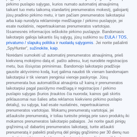
pirkimo puslapio sąlygas, kurios numato automatinį atnaujinimą
taikant tuo metu taikomą standartinį prenumeratos mokestį, galiojantį
jūsų pradinio pirkimo metu, ir tam pačiam prenumeratos laikotarpiui
arba kaip nurodyta reklaminėje medžiagoje / pirkimo puslapyje, jei
esate nuolatinis, nepertraukiamas prenumeratos vartotojas.
Išsamesnės informacijos ieškokite pirkimo puslapyje. Bandomasis
laikotarpis galioja laikantis šių sąlygų, jūsų sutikimo su
EULA / TOS
,
privatumo / slapukų politika
ir
nuolaidų sąlygomis
. Jei norite pašalinti
„SpyHunter“,
sužinokite, kaip
.
Norėdami sumokėti už automatinį prenumeratos atnaujinimą, prieš
kiekvieną mokėjimo datą el. pašto adresu, kurį nurodėte registracijos
metu, bus išsiųstas priminimas. Bandomojo laikotarpio pradžioje
gausite aktyvinimo kodą, kurį galima naudoti tik vienam bandomajam
laikotarpiui ir tik vienam įrenginiui vienoje paskyroje. Jūsų
prenumerata bus automatiškai atnaujinta už kainą ir prenumeratos
laikotarpiui pagal pasiūlymo medžiagą ir registracijos / pirkimo
puslapio sąlygas (kurios įtrauktos čia nuoroda; kainos gali skirtis
priklausomai nuo šalies arba reklamos kiekvieno pirkimo puslapio
detalių), su sąlyga, kad esate nuolatinės, nepertraukiamos
prenumeratos vartotojas. Mokamų prenumeratų vartotojai, jei
atšauksite prenumeratą, ir toliau turėsite prieigą prie savo produktų iki
mokamos prenumeratos laikotarpio pabaigos. Jei norite gauti pinigų
grąžinimą už dabartinį prenumeratos laikotarpį, turite atšaukti
prenumeratą ir pateikti prašymą dėl pinigų grąžinimo per 30 dienų nuo