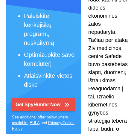
didelės
Paleiskite
ekonominės
žalos
kenkėjiškų
nepadaryta.
programų
Tačiau per ataką
nuskaitymą
Ziv medicinos
Optimizuokite savo
centre Safede
kompiuterį
buvo pastebėtas
slaptų duomenų
Atlaisvinkite vietos
ištraukimas.
diske
Reaguodama į
tai, Izraelio
kibernetinės
Get SpyHunter Now
gynybos
See additional offer below where
strategija tebėra
available.
EULA
and
Privacy/Cookie
labai budri, o
Policy
.