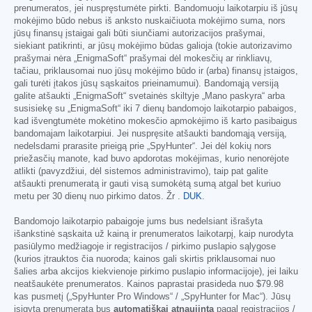
prenumeratos, jei nuspręstumėte pirkti. Bandomuoju laikotarpiu iš jūsų
mokėjimo būdo nebus iš anksto nuskaičiuota mokėjimo suma, nors
jūsų finansų įstaigai gali būti siunčiami autorizacijos prašymai,
siekiant patikrinti, ar jūsų mokėjimo būdas galioja (tokie autorizavimo
prašymai nėra „EnigmaSoft“ prašymai dėl mokesčių ar rinkliavų,
tačiau, priklausomai nuo jūsų mokėjimo būdo ir (arba) finansų įstaigos,
gali turėti įtakos jūsų sąskaitos prieinamumui). Bandomąją versiją
galite atšaukti „EnigmaSoft“ svetainės skiltyje „Mano paskyra“ arba
susisiekę su „EnigmaSoft“ iki 7 dienų bandomojo laikotarpio pabaigos,
kad išvengtumėte mokėtino mokesčio apmokėjimo iš karto pasibaigus
bandomajam laikotarpiui. Jei nuspręsite atšaukti bandomąją versiją,
nedelsdami prarasite prieigą prie „SpyHunter“. Jei dėl kokių nors
priežasčių manote, kad buvo apdorotas mokėjimas, kurio nenorėjote
atlikti (pavyzdžiui, dėl sistemos administravimo), taip pat galite
atšaukti prenumeratą ir gauti visą sumokėtą sumą atgal bet kuriuo
metu per 30 dienų nuo pirkimo datos. Žr .
DUK
.
Bandomojo laikotarpio pabaigoje jums bus nedelsiant išrašyta
išankstinė sąskaita už kainą ir prenumeratos laikotarpį, kaip nurodyta
pasiūlymo medžiagoje ir registracijos / pirkimo puslapio sąlygose
(kurios įtrauktos čia nuoroda; kainos gali skirtis priklausomai nuo
šalies arba akcijos kiekvienoje pirkimo puslapio informacijoje), jei laiku
neatšaukėte prenumeratos. Kainos paprastai prasideda nuo
$79.98
kas pusmetį („SpyHunter Pro Windows“ / „SpyHunter for Mac“). Jūsų
įsigyta prenumerata bus
automatiškai atnaujinta
pagal registracijos /