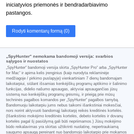
iniciatyvios priemonės ir bendradarbiavimo
pastangos.
Rodyti komentarų formą (0)
„SpyHunter“ nemokama bandomoji versija: svarbios
sąlygos ir nuostatos
„SpyHunter“ bandomoji versija skirta „SpyHunter Pro“ arba „SpyHunter
for Mac“ ir apima kelis įrenginius (kaip nurodyta reklaminėje
medžiagoje / pirkimo puslapyje) vienkartiniam 7 dienų bandomajam
laikotarpiui, siūlant išsamias kenkėjiškų programų aptikimo ir šalinimo
funkcijas, didelio našumo apsaugas, aktyviai apsaugančias jūsų
sistemą nuo kenkėjiškų programų grėsmių, ir prieigą prie mūsų
techninės pagalbos komandos per „SpyHunter“ pagalbos tarnybą.
Bandomuoju laikotarpiu jums nebus taikomi išankstiniai mokesčiai,
nors norint aktyvuoti bandomąjį laikotarpį reikės kreditinės kortelės.
(Išankstinio mokėjimo kreditinės kortelės, debeto kortelės ir dovanų
kortelės pagal šį pasiūlymą gali būti nepriimamos.) Jūsų mokėjimo
būdo reikalavimas yra skirtas užtikrinti nuolatinę, nepertraukiamą
saugumo apsaugą pereinant nuo bandomojo laikotarpio prie mokamos