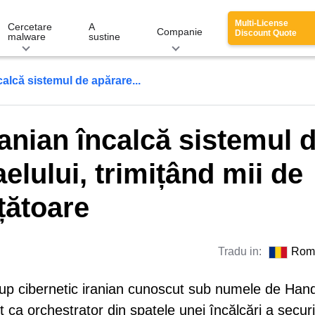
Multi-License
Cercetare
A
Companie
Discount Quote
malware
sustine
calcă sistemul de apărare...
ranian încalcă sistemul 
aelului, trimițând mii de
țătoare
Tradu in:
Rom
up cibernetic iranian cunoscut sub numele de Han
 ca orchestrator din spatele unei încălcări a securit