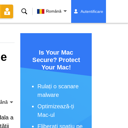
Căutare
Română
Autentificare
Is Your Mac
de
Secure? Protect
Your Mac!
Rulați o scanare
malware
ână
Optimizează-ți
Mac-ul
dala a
ății
Eliberați spațiu pe