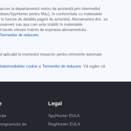
acces la departamentul nostru de asistență prin intermediul
dows/SpyHunter pentru Mac), în conformitate cu materialele
e, în funcție de detaliile paginii de achiziție). Abonamentul dvs. se
bonament sau așa cum este stabilit în materialele
nd taxele viitoare înainte de expirarea abonamentului.
Termenilor de reducere
.
d aplicabil la momentul respectiv pentru reînnoirile automate
alitate/modulelor cookie
și
Termenilor de reducere
. Vă rugăm să
e
Legal
cție
SpyHunter EULA
 programului de
RegHunter EULA