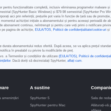
pentru funcționalitate completă, inclusiv eliminarea programelor malware și 
estrial (SpyHunter Basic Windows) și
$79.98
semestrial (SpyHunter Pro Win
orporați aici prin referință; prețurile pot varia în funcție de țară sau de promoți
 momentul achiziției inițiale a abonamentului și pentru aceeași perioadă de a
r de abonament continuu, neîntrerupt și pentru care veți primi o notificare privi
e pe pagina de achiziție,
EULA/TOS
,
Politicii de confidențialitate/cookie-uri
și
pe durata abonamentului redus oferită. După aceea, se va aplica prețul standar
otifica în prealabil cu privire la modificările de preț.
. a Termenilor și condițiilor de utilizare
(EULA/TOS)
,
Politicii de confidenți
nțărilor
. Dacă doriți să dezinstalați SpyHunter,
aflați cum
.
ware
A sustine
Compani
u amenințări
SpyHunter 5
Sala de reda
SpyHunter pentru Mac
Alăturați-vă
afiliere