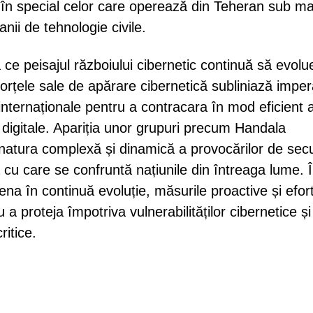
, în special celor care operează din Teheran sub m
ii de tehnologie civile.
ce peisajul războiului cibernetic continuă să evolu
 forțele sale de apărare cibernetică subliniază imper
 internaționale pentru a contracara în mod eficient 
 digitale. Apariția unor grupuri precum Handala
 natura complexă și dinamică a provocărilor de secu
 cu care se confruntă națiunile din întreaga lume. 
na în continuă evoluție, măsurile proactive și efort
 proteja împotriva vulnerabilităților cibernetice și
ritice.