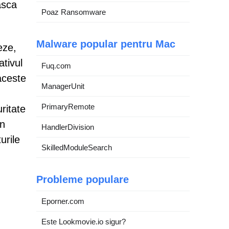
asca
Poaz Ransomware
Malware popular pentru Mac
eze,
ativul
Fuq.com
aceste
ManagerUnit
PrimaryRemote
ritate
În
HandlerDivision
urile
SkilledModuleSearch
Probleme populare
Eporner.com
Este Lookmovie.io sigur?