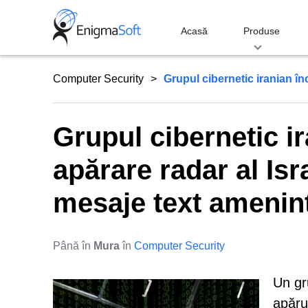
Skip
to
Acasă
Produse
content
Computer Security
Grupul cibernetic iranian în
Grupul cibernetic i
apărare radar al Isr
mesaje text amenin
Până în
Mura
în
Computer Security
Un gr
apărut