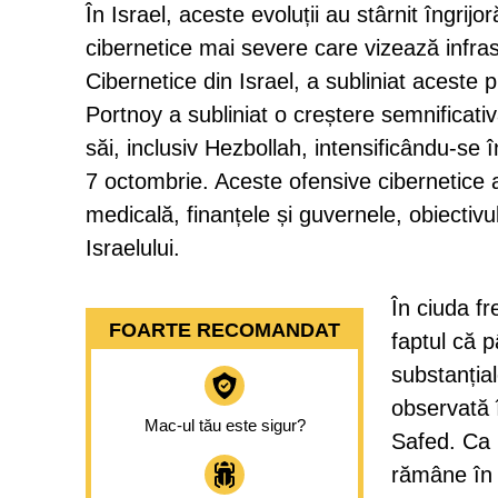
În Israel, aceste evoluții au stârnit îngrijo
cibernetice mai severe care vizează infrast
Cibernetice din Israel, a subliniat aceste 
Portnoy a subliniat o creștere semnificativă
săi, inclusiv Hezbollah, intensificându-se 
7 octombrie. Aceste ofensive cibernetice 
medicală, finanțele și guvernele, obiectivul
Israelului.
În ciuda fr
FOARTE RECOMANDAT
faptul că 
substanțial
observată 
Mac-ul tău este sigur?
Safed. Ca 
rămâne în 