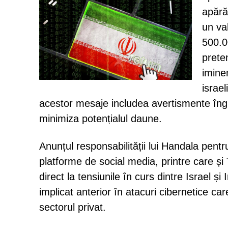
apărăr
un va
500.0
preten
imine
israel
acestor mesaje includea avertismente îng
minimiza potențialul daune.
Anunțul responsabilității lui Handala pentru
platforme de social media, printre care și
direct la tensiunile în curs dintre Israel și 
implicat anterior în atacuri cibernetice care
sectorul privat.