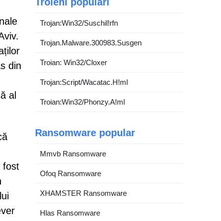
Troieni populari
onale
Trojan:Win32/Suschil!rfn
Aviv.
Trojan.Malware.300983.Susgen
ților
Troian: Win32/Cloxer
s din
Trojan:Script/Wacatac.H!ml
ă al
Troian:Win32/Phonzy.A!ml
Ransomware popular
că
Mmvb Ransomware
 fost
Ofoq Ransomware
n
XHAMSTER Ransomware
lui
ever
Hlas Ransomware