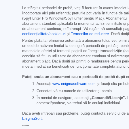
La sfârșitul perioadei de probă, veți fi facturat în avans imediat 
încorporate aici prin referință; prețurile pot varia în funcție de ț
(SpyHunter Pro Windows/SpyHunter pentru Mac). Abonamentul ac
abonament standard aplicabilă la momentul achiziției inițiale și 
de abonament continuu, neîntrerupt. Vă rugăm să consultați pagi
confidențialitate/cookie-uri
și
Termenilor de reducere
. Dacă doriț
Pentru plata la reînnoirea automată a abonamentului, veți primi un
un cod de activare limitat la o singură perioadă de probă și pen
materialele ofertei și termenii paginii de înregistrare/achiziție (ca
condiția să fiți un utilizator de abonament continuu și neîntrerup
abonament plătit. Dacă doriți să primiți o rambursare pentru peri
înceta imediat să beneficiați de funcționalitate completă atunc
Puteți anula un abonament sau o perioadă de probă după 
Accesați
www.enigmasoftware.com
și faceți clic pe bu
Conectați-vă cu numele de utilizator și parola.
În meniul de navigare, accesați
„Comandă/Licențe”.
L
comenzi/produse, va trebui să le anulați individual.
Dacă aveți întrebări sau probleme, puteți contacta serviciul de 
EnigmaSoft
.
------