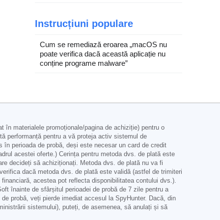
Instrucțiuni populare
Cum se remediază eroarea „macOS nu
poate verifica dacă această aplicație nu
conține programe malware”
în materialele promoționale/pagina de achiziție) pentru o
ltă performanță pentru a vă proteja activ sistemul de
ns în perioada de probă, deși este necesar un card de credit
cadrul acestei oferte.) Cerința pentru metoda dvs. de plată este
are decideți să achiziționați. Metoda dvs. de plată nu va fi
 verifica dacă metoda dvs. de plată este validă (astfel de trimiteri
inanciară, acestea pot reflecta disponibilitatea contului dvs.).
t înainte de sfârșitul perioadei de probă de 7 zile pentru a
i de probă, veți pierde imediat accesul la SpyHunter. Dacă, din
inistrării sistemului), puteți, de asemenea, să anulați și să