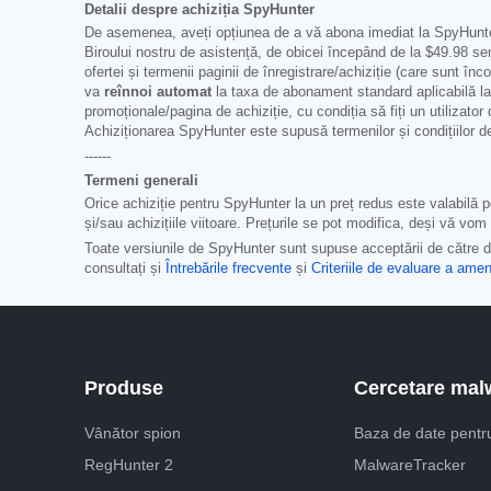
Detalii despre achiziția SpyHunter
De asemenea, aveți opțiunea de a vă abona imediat la SpyHunter 
Biroului nostru de asistență, de obicei începând de la
$49.98
sem
ofertei și termenii paginii de înregistrare/achiziție (care sunt înc
va
reînnoi automat
la taxa de abonament standard aplicabilă la
promoționale/pagina de achiziție, cu condiția să fiți un utilizato
Achiziționarea SpyHunter este supusă termenilor și condițiilor d
------
Termeni generali
Orice achiziție pentru SpyHunter la un preț redus este valabilă 
și/sau achizițiile viitoare. Prețurile se pot modifica, deși vă vom n
Toate versiunile de SpyHunter sunt supuse acceptării de către dvs
consultați și
Întrebările frecvente
și
Criteriile de evaluare a ameni
Produse
Cercetare mal
Vânător spion
Baza de date pentr
RegHunter 2
MalwareTracker