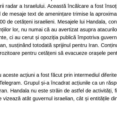
ii radar a Israelului. Această încălcare a fost însoț
l de mesaje text de amenințare trimise la aproxima
00 de cetățeni israelieni. Mesajele lui Handala, co
țiilor lor, nu numai că au avertizat asupra atacurilo
nte, ci au cerut și opoziția publică împotriva guvern
ian, susținând totodată sprijinul pentru Iran. Conțin
rozitoare pentru cetățeni să evacueze orașele pen
 aceste acțiuni a fost făcut prin intermediul diferite
 Telegram. Grupul și-a încadrat acțiunile ca un răs
Iran. Handala nu este străin de astfel de activități, f
 vizează atât guvernul israelian, cât și entitățile di