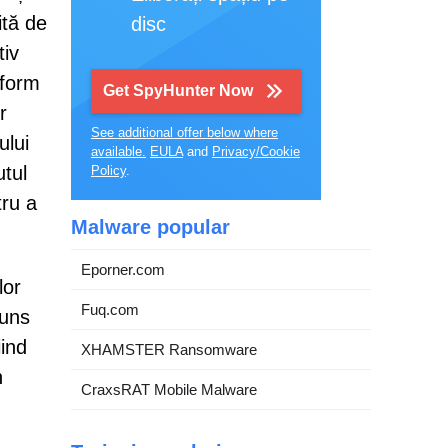
ită de
disc
tiv
nform
Get SpyHunter Now
r
See additional offer below where
ului
available.
EULA
and
Privacy/Cookie
utul
Policy
.
tru a
Malware popular
Eporner.com
lor
Fuq.com
puns
iind
XHAMSTER Ransomware
n
CraxsRAT Mobile Malware