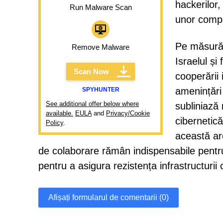
hackerilor
Run Malware Scan
unor compan
Pe măsură 
Remove Malware
Israelul și
Scan Now
cooperării
amenințări
SPYHUNTER
See additional offer below where
subliniază
available.
EULA
and
Privacy/Cookie
cibernetică
Policy
.
această are
de colaborare rămân indispensabile pentru a
pentru a asigura rezistența infrastructurii c
Afișați formularul de comentarii (0)