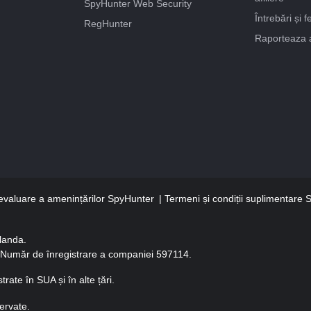
SpyHunter Web Security
Întrebări și 
RegHunter
Raporteaza 
e evaluare a amenințărilor SpyHunter
Termeni și condiții suplimentare
rlanda.
, Număr de înregistrare a companiei 597114.
ate în SUA și în alte țări.
ervate.