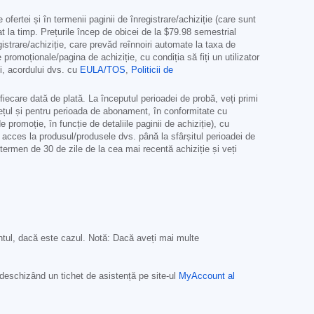
ofertei și în termenii paginii de înregistrare/achiziție (care sunt
lat la timp. Prețurile încep de obicei de la
$79.98
semestrial
istrare/achiziție, care prevăd reînnoiri automate la taxa de
romoționale/pagina de achiziție, cu condiția să fiți un utilizator
i, acordului dvs. cu
EULA/TOS
,
Politicii de
fiecare dată de plată. La începutul perioadei de probă, veți primi
rețul și pentru perioada de abonament, în conformitate cu
de promoție, în funcție de detaliile paginii de achiziție), cu
ți acces la produsul/produsele dvs. până la sfârșitul perioadei de
termen de 30 de zile de la cea mai recentă achiziție și veți
tul, dacă este cazul. Notă: Dacă aveți mai multe
eschizând un tichet de asistență pe site-ul
MyAccount al