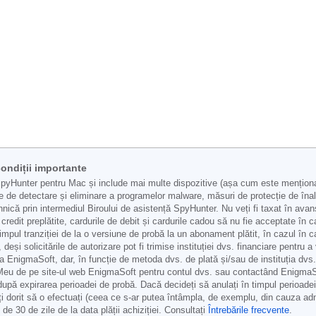
ondiții importante
Hunter pentru Mac și include mai multe dispozitive (așa cum este menționat 
te de detectare și eliminare a programelor malware, măsuri de protecție de îna
nică prin intermediul Biroului de asistență SpyHunter. Nu veți fi taxat în ava
credit preplătite, cardurile de debit și cardurile cadou să nu fie acceptate în 
timpul tranziției de la o versiune de probă la un abonament plătit, în cazul în c
și solicitările de autorizare pot fi trimise instituției dvs. financiare pentru a
 EnigmaSoft, dar, în funcție de metoda dvs. de plată și/sau de instituția dvs. f
 Meu de pe site-ul web EnigmaSoft pentru contul dvs. sau contactând EnigmaSof
după expirarea perioadei de probă. Dacă decideți să anulați în timpul perioade
ți dorit să o efectuați (ceea ce s-ar putea întâmpla, de exemplu, din cauza adm
e 30 de zile de la data plății achiziției. Consultați
Întrebările frecvente
.