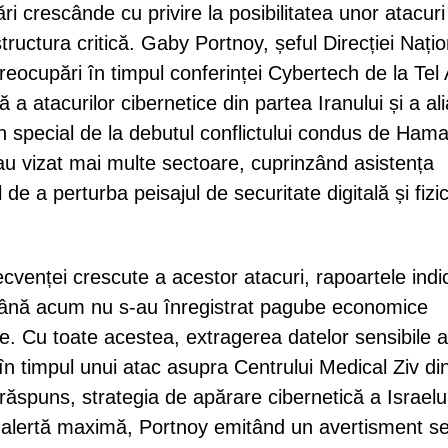
rări crescânde cu privire la posibilitatea unor atacuri
ructura critică. Gaby Portnoy, șeful Direcției Nați
preocupări în timpul conferinței Cybertech de la Tel 
 a atacurilor cibernetice din partea Iranului și a alia
în special de la debutul conflictului condus de Hama
au vizat mai multe sectoare, cuprinzând asistența
 de a perturba peisajul de securitate digitală și fizic
ecvenței crescute a acestor atacuri, rapoartele indi
până acum nu s-au înregistrat pagube economice
e. Cu toate acestea, extragerea datelor sensibile a
în timpul unui atac asupra Centrului Medical Ziv di
răspuns, strategia de apărare cibernetică a Israelu
alertă maximă, Portnoy emitând un avertisment s