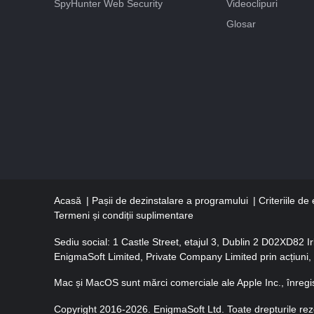
SpyHunter Web Security
Videoclipuri
Glosar
Acasă
Pașii de dezinstalare a programului
Criteriile d
Termeni și condiții suplimentare
Sediu social: 1 Castle Street, etajul 3, Dublin 2 D02XD82 I
EnigmaSoft Limited, Private Company Limited prin acțiuni
Mac și MacOS sunt mărci comerciale ale Apple Inc., înregistr
Copyright 2016-2026. EnigmaSoft Ltd. Toate drepturile rez