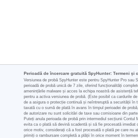
Perioadă de încercare gratuită SpyHunter: Termeni și c
Versiunea de probă SpyHunter este pentru SpyHunter Pro sau Spy
perioadă de probă unică de 7 zile, oferind funcționalități comple
amenințările malware și acces la echipa noastră de asistență teh
pentru a activa versiunea de probă. (Este posibil ca cardurile de 
de a asigura o protecție continuă și neîntreruptă a securității în 
taxată cu o sumă de plată în avans în timpul perioadei de probă, de
de autorizare nu sunt solicitări de taxe sau comisioane din partea
Puteți anula perioada de probă prin intermediul secțiunii Contul
evita ca o plată să devină scadentă și să fie procesată imediat 
orice motiv, considerați că a fost procesată o plată pe care nu a
primiți o rambursare completă a plății în orice moment în termen d