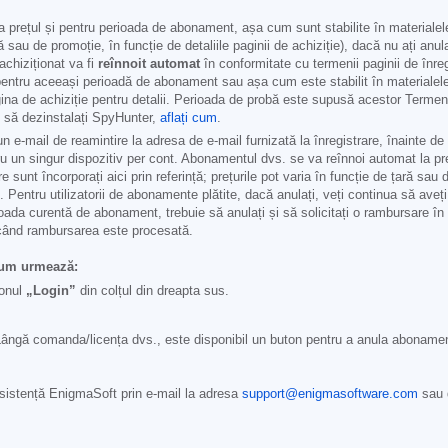
la prețul și pentru perioada de abonament, așa cum sunt stabilite în materialele 
ară sau de promoție, în funcție de detaliile paginii de achiziție), dacă nu ați anu
hiziționat va fi
reînnoit automat
în conformitate cu termenii paginii de înreg
pentru aceeași perioadă de abonament sau așa cum este stabilit în materialele p
na de achiziție pentru detalii. Perioada de probă este supusă acestor Termen
i să dezinstalați SpyHunter,
aflați cum
.
 e-mail de reamintire la adresa de e-mail furnizată la înregistrare, înainte de 
tru un singur dispozitiv per cont. Abonamentul dvs. se va reînnoi automat la p
re sunt încorporați aici prin referință; prețurile pot varia în funcție de țară sau 
t. Pentru utilizatorii de abonamente plătite, dacă anulați, veți continua să ave
oada curentă de abonament, trebuie să anulați și să solicitați o rambursare în 
i când rambursarea este procesată.
cum urmează:
tonul
„Login”
din colțul din dreapta sus.
ângă comanda/licența dvs., este disponibil un buton pentru a anula abonamen
asistență EnigmaSoft prin e-mail la adresa
support@enigmasoftware.com
sau d