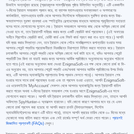
ডিভাইস অন্তর্ভুক্ত রয়েছে (প্রচারমূলক সামগ্রী/ক্রয় পৃষ্ঠায় উল্লিখিত অনুযায়ী)। এটি এককালীন
৭-দিনের ট্রায়াল সময়কাল প্রদান করে, যা ব্যাপক ম্যালওয়্যার সনাক্তকরণ ও অপসারণের
কার্যকারিতা, ম্যালওয়্যার হুমকি থেকে আপনার সিস্টেমকে সক্রিয়ভাবে সুরক্ষিত রাখার জন্য উচ্চ-
ক্ষমতাসম্পন্ন সুরক্ষা ব্যবস্থা এবং স্পাইহান্টার হেল্পডেস্কের মাধ্যমে আমাদের প্রযুক্তিগত সহায়তা
দলের সাথে যোগাযোগের সুযোগ দেয়। ট্রায়াল সময়কালে আপনার কাছ থেকে অগ্রিম কোনো চার্জ
নেওয়া হবে না, তবে ট্রায়ালটি সক্রিয় করার জন্য একটি ক্রেডিট কার্ড প্রয়োজন। (এই অফারের
অধীনে প্রিপেইড ক্রেডিট কার্ড, ডেবিট কার্ড এবং গিফট কার্ড গ্রহণ করা নাও হতে পারে।) আপনি
যদি ক্রয় করার সিদ্ধান্ত নেন, তবে ট্রায়াল থেকে পেইড সাবস্ক্রিপশনে রূপান্তরিত হওয়ার সময়
আপনার পেমেন্ট পদ্ধতির প্রয়োজনীয়তা নিরবচ্ছিন্ন নিরাপত্তা নিশ্চিত করতে সাহায্য করে। ট্রায়াল
চলাকালীন আপনার পেমেন্ট পদ্ধতি থেকে অগ্রিম কোনো অর্থ কাটা হবে না, যদিও আপনার পেমেন্ট
পদ্ধতিটি বৈধ কিনা তা যাচাই করার জন্য আপনার আর্থিক প্রতিষ্ঠানে অনুমোদনের অনুরোধ পাঠানো
হতে পারে (এই ধরনের অনুমোদন জমা দেওয়া EnigmaSoft-এর পক্ষ থেকে কোনো চার্জ বা ফি-
এর অনুরোধ নয়, তবে আপনার পেমেন্ট পদ্ধতি এবং/অথবা আপনার আর্থিক প্রতিষ্ঠানের উপর নির্ভর
করে, এটি আপনার অ্যাকাউন্টের প্রাপ্যতার উপর প্রভাব ফেলতে পারে)। আপনার ট্রায়াল শেষ
হওয়ার সাথে সাথে চার্জ প্রযোজ্য হওয়া এবং তা প্রসেস হওয়া এড়াতে, আপনি EnigmaSoft-
এর ওয়েবসাইটের 'MyAccount' সেকশন থেকে আপনার অ্যাকাউন্টের জন্য ট্রায়ালটি বাতিল
করতে পারেন অথবা ৭-দিনের ট্রায়াল সময়কাল শেষ হওয়ার আগে EnigmaSoft-এর সাথে
যোগাযোগ করতে পারেন। আপনি যদি ট্রায়াল চলাকালীন বাতিল করার সিদ্ধান্ত নেন, তাহলে আপনি
অবিলম্বে SpyHunter-এ অ্যাক্সেস হারাবেন। যদি কোনো কারণে আপনার মনে হয় যে এমন
কোনো চার্জ প্রসেস করা হয়েছে যা আপনি করতে চাননি (উদাহরণস্বরূপ, সিস্টেম
অ্যাডমিনিস্ট্রেশনের কারণে এটি ঘটতে পারে), তাহলে আপনি ক্রয়ের তারিখ থেকে ৩০ দিনের মধ্যে
যেকোনো সময় বাতিল করতে পারেন এবং সেই চার্জের সম্পূর্ণ অর্থ ফেরত পেতে পারেন।
প্রায়শই
জিজ্ঞাসিত প্রশ্নাবলী (FAQs)
দেখুন।