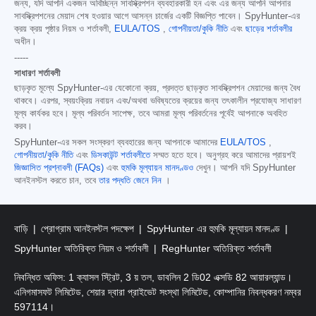
জন্য, যদি আপনি একজন অবিচ্ছিন্ন সাবস্ক্রিপশন ব্যবহারকারী হন এবং এর জন্য আপনি আপনার
সাবস্ক্রিপশনের মেয়াদ শেষ হওয়ার আগে আসন্ন চার্জের একটি বিজ্ঞপ্তি পাবেন। SpyHunter-এর
ক্রয় ক্রয় পৃষ্ঠার নিয়ম ও শর্তাবলী,
EULA/TOS
,
গোপনীয়তা/কুকি নীতি
এবং
ছাড়ের শর্তাবলীর
অধীন।
-----
সাধারণ শর্তাবলী
ছাড়কৃত মূল্যে SpyHunter-এর যেকোনো ক্রয়, প্রদত্ত ছাড়কৃত সাবস্ক্রিপশন মেয়াদের জন্য বৈধ
থাকবে। এরপর, স্বয়ংক্রিয় নবায়ন এবং/অথবা ভবিষ্যতের ক্রয়ের জন্য তৎকালীন প্রযোজ্য সাধারণ
মূল্য কার্যকর হবে। মূল্য পরিবর্তন সাপেক্ষ, তবে আমরা মূল্য পরিবর্তনের পূর্বেই আপনাকে অবহিত
করব।
SpyHunter-এর সকল সংস্করণ ব্যবহারের জন্য আপনাকে আমাদের
EULA/TOS
,
গোপনীয়তা/কুকি নীতি
এবং
ডিসকাউন্ট শর্তাবলীতে
সম্মত হতে হবে। অনুগ্রহ করে আমাদের প্রায়শই
জিজ্ঞাসিত প্রশ্নাবলী (FAQs)
এবং
হুমকি মূল্যায়ন মানদণ্ডও
দেখুন। আপনি যদি SpyHunter
আনইনস্টল করতে চান, তবে
তার পদ্ধতি জেনে নিন
।
বাড়ি
প্রোগ্রাম আনইনস্টল পদক্ষেপ
SpyHunter এর হুমকি মূল্যায়ন মানদণ্ড
SpyHunter অতিরিক্ত নিয়ম ও শর্তাবলী
RegHunter অতিরিক্ত শর্তাবলী
নিবন্ধিত অফিস: 1 ক্যাসল স্ট্রিট, 3 য় তল, ডাবলিন 2 ডি02 এক্সডি 82 আয়ারল্যান্ড।
এনিগমাসফট লিমিটেড, শেয়ার দ্বারা প্রাইভেট সংস্থা লিমিটেড, কোম্পানির নিবন্ধকরণ নম্বর
597114।