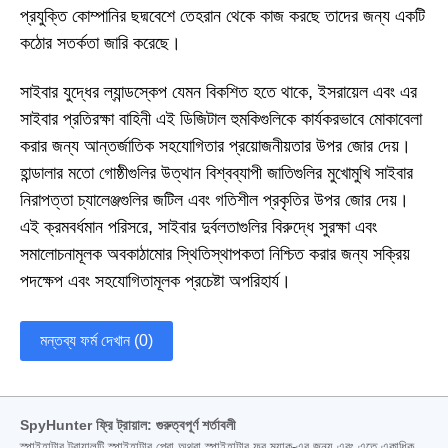
প্রযুক্তি কোম্পানির ছদ্মবেশে তেহরান থেকে কাজ করছে তাদের জন্য একটি
কঠোর সতর্কতা জারি করেছে।
সাইবার যুদ্ধের ল্যান্ডস্কেপ যেমন বিকশিত হতে থাকে, ইসরায়েল এবং এর
সাইবার প্রতিরক্ষা বাহিনী এই ডিজিটাল হুমকিগুলিকে কার্যকরভাবে মোকাবেলা
করার জন্য আন্তর্জাতিক সহযোগিতার প্রয়োজনীয়তার উপর জোর দেয়।
হান্ডালার মতো গোষ্ঠীগুলির উত্থান বিশ্বব্যাপী জাতিগুলির মুখোমুখি সাইবার
নিরাপত্তা চ্যালেঞ্জগুলির জটিল এবং গতিশীল প্রকৃতির উপর জোর দেয়।
এই ক্রমবর্ধমান পরিসরে, সাইবার দুর্বলতাগুলির বিরুদ্ধে সুরক্ষা এবং
সমালোচনামূলক অবকাঠামোর স্থিতিস্থাপকতা নিশ্চিত করার জন্য সক্রিয়
পদক্ষেপ এবং সহযোগিতামূলক প্রচেষ্টা অপরিহার্য।
মন্তব্য ফর্ম দেখান (0)
SpyHunter ফ্রি ট্রায়াল: গুরুত্বপূর্ণ শর্তাবলী
স্পাইহান্টার ট্রায়ালটি স্পাইহান্টার প্রো অথবা স্পাইহান্টার ফর ম্যাক-এর জন্য এবং এতে একাধিক