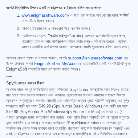
আপনি নিম্নলিখিত উপায়ে একটি সাবস্ক্রিপশন বা ট্রায়াল বাতিল করতে পারেন:
www.enigmasoftware.com-
এ যান এবং উপরের ডান কোণায় থাকা
'লগইন'
বোতামটিতে ক্লিক করুন।
আপনার ইউজারনেম ও পাসওয়ার্ড দিয়ে লগ ইন করুন।
ন্যাভিগেশন মেনুতে,
"অর্ডার/লাইসেন্স"-এ যান।
আপনার অর্ডার/লাইসেন্সের পাশে,
প্রযোজ্য হলে আপনার সাবস্ক্রিপশন বাতিল করার জন্য একটি বাটন রয়েছে। দ্রষ্টব্য:
আপনার একাধিক অর্ডার/পণ্য থাকলে, আপনাকে সেগুলি পৃথকভাবে বাতিল করতে হবে।
আপনার কোনো প্রশ্ন বা সমস্যা থাকলে, আপনি
support@enigmasoftware.com
এই
ইমেল ঠিকানায় অথবা
EnigmaSoft-এর MyAccount
ওয়েবসাইটে একটি সাপোর্ট টিকিট খুলে
EnigmaSoft সাপোর্টের সাথে যোগাযোগ করতে পারেন।
-----
SpyHunter ক্রয়ের বিবরণ
আপনার কাছে সম্পূর্ণ কার্যকারিতার জন্য অবিলম্বে SpyHunter সাবস্ক্রাইব করার বিকল্পও রয়েছে,
যার মধ্যে ম্যালওয়্যার অপসারণ এবং আমাদের হেল্পডেস্কের মাধ্যমে আমাদের সহায়তা বিভাগে
অ্যাক্সেস অন্তর্ভুক্ত। অফারিং সামগ্রী এবং রেজিস্ট্রেশন/ক্রয় পৃষ্ঠার শর্তাবলী অনুসারে, এর মূল্য
সাধারণত প্রতি ছয় মাসে
$49.98
(SpyHunter Basic Windows) এবং প্রতি ছয় মাসে
$79.98
(SpyHunter Pro Windows/SpyHunter for Mac) থেকে শুরু হয় (যা
এখানে রেফারেন্স দ্বারা অন্তর্ভুক্ত করা হয়েছে; ক্রয় পৃষ্ঠার বিবরণ অনুযায়ী দেশ বা প্রচার অনুসারে
মূল্য পরিবর্তিত হতে পারে)। আপনার সাবস্ক্রিপশনটি
স্বয়ংক্রিয়ভাবে নবায়ন
হবে, আপনার মূল
সাবস্ক্রিপশন কেনার সময় কার্যকর থাকা তৎকালীন প্রযোজ্য স্ট্যান্ডার্ড সাবস্ক্রিপশন ফি অনুযায়ী এবং
একই সাবস্ক্রিপশন সময়কালের জন্য অথবা প্রচারমূলক সামগ্রী/ক্রয় পৃষ্ঠায় উল্লিখিত সময়কালের