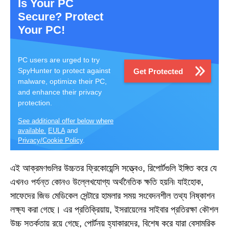
Is Your PC
Secure? Protect
Your PC!
PC users are urged to try
SpyHunter to protect against
Get Protected
malware, optimize their PC,
and enhance their privacy
protection.
See additional offer below where
available.
EULA
and
Privacy/Cookie Policy
.
এই আক্রমণগুলির উচ্চতর ফ্রিকোয়েন্সি সত্ত্বেও, রিপোর্টগুলি ইঙ্গিত করে যে
এখনও পর্যন্ত কোনও উল্লেখযোগ্য অর্থনৈতিক ক্ষতি হয়নি৷ যাইহোক,
সাফেদের জিভ মেডিকেল সেন্টারে হামলার সময় সংবেদনশীল তথ্য নিষ্কাশন
লক্ষ্য করা গেছে। এর প্রতিক্রিয়ায়, ইসরায়েলের সাইবার প্রতিরক্ষা কৌশল
উচ্চ সতর্কতায় রয়ে গেছে, পোর্টনয় হ্যাকারদের, বিশেষ করে যারা বেসামরিক