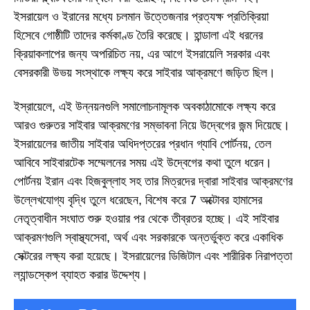
ইসরায়েল ও ইরানের মধ্যে চলমান উত্তেজনার প্রত্যক্ষ প্রতিক্রিয়া
হিসেবে গোষ্ঠীটি তাদের কর্মকাণ্ড তৈরি করেছে। হান্ডালা এই ধরনের
ক্রিয়াকলাপের জন্য অপরিচিত নয়, এর আগে ইসরায়েলি সরকার এবং
বেসরকারী উভয় সংস্থাকে লক্ষ্য করে সাইবার আক্রমণে জড়িত ছিল।
ইস্রায়েলে, এই উন্নয়নগুলি সমালোচনামূলক অবকাঠামোকে লক্ষ্য করে
আরও গুরুতর সাইবার আক্রমণের সম্ভাবনা নিয়ে উদ্বেগের জন্ম দিয়েছে।
ইসরায়েলের জাতীয় সাইবার অধিদপ্তরের প্রধান গ্যাবি পোর্টনয়, তেল
আবিবে সাইবারটেক সম্মেলনের সময় এই উদ্বেগের কথা তুলে ধরেন।
পোর্টনয় ইরান এবং হিজবুল্লাহ সহ তার মিত্রদের দ্বারা সাইবার আক্রমণের
উল্লেখযোগ্য বৃদ্ধি তুলে ধরেছেন, বিশেষ করে 7 অক্টোবর হামাসের
নেতৃত্বাধীন সংঘাত শুরু হওয়ার পর থেকে তীব্রতর হচ্ছে। এই সাইবার
আক্রমণগুলি স্বাস্থ্যসেবা, অর্থ এবং সরকারকে অন্তর্ভুক্ত করে একাধিক
সেক্টরের লক্ষ্য করা হয়েছে। ইসরায়েলের ডিজিটাল এবং শারীরিক নিরাপত্তা
ল্যান্ডস্কেপ ব্যাহত করার উদ্দেশ্য।