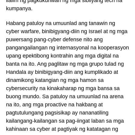
ilalim ng pagkukunwari ng mga sibilyang tech na
kumpanya.
Habang patuloy na umuunlad ang tanawin ng
cyber warfare, binibigyang-diin ng Israel at ng mga
puwersang pang-cyber defense nito ang
pangangailangan ng internasyonal na kooperasyon
upang epektibong kontrahin ang mga digital na
banta na ito. Ang paglitaw ng mga grupo tulad ng
Handala ay binibigyang-diin ang kumplikado at
dinamikong katangian ng mga hamon sa
cybersecurity na kinakaharap ng mga bansa sa
buong mundo. Sa patuloy na umuunlad na arena
na ito, ang mga proactive na hakbang at
pagtutulungang pagsisikap ay nananatiling
kailangang-kailangan sa pag-iingat laban sa mga
kahinaan sa cyber at pagtiyak ng katatagan ng