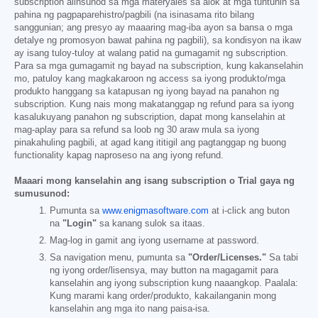
subscription alinsunod sa mga materyales sa alok at mga tuntunin sa
pahina ng pagpaparehistro/pagbili (na isinasama rito bilang
sanggunian; ang presyo ay maaaring mag-iba ayon sa bansa o mga
detalye ng promosyon bawat pahina ng pagbili), sa kondisyon na ikaw
ay isang tuloy-tuloy at walang patid na gumagamit ng subscription.
Para sa mga gumagamit ng bayad na subscription, kung kakanselahin
mo, patuloy kang magkakaroon ng access sa iyong produkto/mga
produkto hanggang sa katapusan ng iyong bayad na panahon ng
subscription. Kung nais mong makatanggap ng refund para sa iyong
kasalukuyang panahon ng subscription, dapat mong kanselahin at
mag-aplay para sa refund sa loob ng 30 araw mula sa iyong
pinakahuling pagbili, at agad kang ititigil ang pagtanggap ng buong
functionality kapag naproseso na ang iyong refund.
Maaari mong kanselahin ang isang subscription o Trial gaya ng
sumusunod:
Pumunta sa
www.enigmasoftware.com
at i-click ang buton
na
"Login"
sa kanang sulok sa itaas.
Mag-log in gamit ang iyong username at password.
Sa navigation menu, pumunta sa
"Order/Licenses."
Sa tabi
ng iyong order/lisensya, may button na magagamit para
kanselahin ang iyong subscription kung naaangkop. Paalala:
Kung marami kang order/produkto, kakailanganin mong
kanselahin ang mga ito nang paisa-isa.