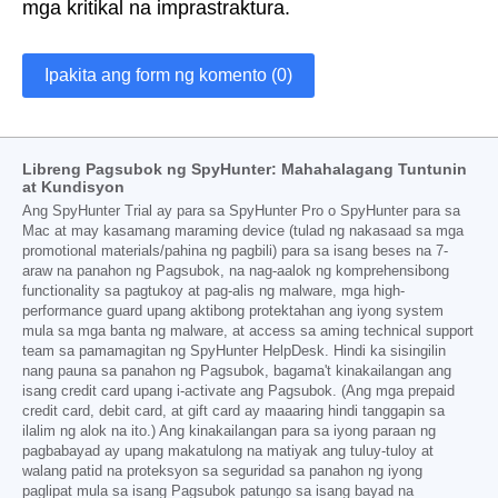
mga kritikal na imprastraktura.
Ipakita ang form ng komento (0)
Libreng Pagsubok ng SpyHunter: Mahahalagang Tuntunin
at Kundisyon
Ang SpyHunter Trial ay para sa SpyHunter Pro o SpyHunter para sa
Mac at may kasamang maraming device (tulad ng nakasaad sa mga
promotional materials/pahina ng pagbili) para sa isang beses na 7-
araw na panahon ng Pagsubok, na nag-aalok ng komprehensibong
functionality sa pagtukoy at pag-alis ng malware, mga high-
performance guard upang aktibong protektahan ang iyong system
mula sa mga banta ng malware, at access sa aming technical support
team sa pamamagitan ng SpyHunter HelpDesk. Hindi ka sisingilin
nang pauna sa panahon ng Pagsubok, bagama't kinakailangan ang
isang credit card upang i-activate ang Pagsubok. (Ang mga prepaid
credit card, debit card, at gift card ay maaaring hindi tanggapin sa
ilalim ng alok na ito.) Ang kinakailangan para sa iyong paraan ng
pagbabayad ay upang makatulong na matiyak ang tuluy-tuloy at
walang patid na proteksyon sa seguridad sa panahon ng iyong
paglipat mula sa isang Pagsubok patungo sa isang bayad na