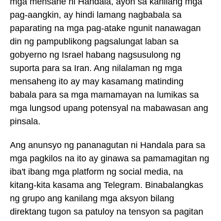
mga mensahe ni Handala, ayon sa kanilang mga
pag-aangkin, ay hindi lamang nagbabala sa
paparating na mga pag-atake ngunit nanawagan
din ng pampublikong pagsalungat laban sa
gobyerno ng Israel habang nagsusulong ng
suporta para sa Iran. Ang nilalaman ng mga
mensaheng ito ay may kasamang matinding
babala para sa mga mamamayan na lumikas sa
mga lungsod upang potensyal na mabawasan ang
pinsala.
Ang anunsyo ng pananagutan ni Handala para sa
mga pagkilos na ito ay ginawa sa pamamagitan ng
iba't ibang mga platform ng social media, na
kitang-kita kasama ang Telegram. Binabalangkas
ng grupo ang kanilang mga aksyon bilang
direktang tugon sa patuloy na tensyon sa pagitan