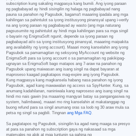
subscription kung sakaling magpasya kang bumili. Ang iyong paraan
ng pagbabayad ay hindi sisingilin ng halaga ng pagbabayad nang
pauna sa panahon ng Pagsubok, bagama't maaaring ipadala ang mga
kahilingan sa pahintulot sa iyong institusyong pinansyal upang i-verify
na ang iyong paraan ng pagbabayad ay wasto (ang mga naturang
pagsusumite ng pahintulot ay hindi mga kahilingan para sa mga singil
o bayarin ng EnigmaSoft ngunit, depende sa iyong paraan ng
pagbabayad at/o sa iyong institusyong pinansyal, maaaring maipakita
ang availability ng iyong account). Maaari mong kanselahin ang iyong
Pagsubok sa pamamagitan ng seksyong MyAccount ng website ng
EnigmaSoft para sa iyong account o sa pamamagitan ng pakikipag-
ugnayan sa EnigmaSoft bago matapos ang 7-araw na panahon ng
Pagsubok upang maiwasan ang isang singil na dapat bayaran at
maproseso kaagad pagkatapos mag-expire ang iyong Pagsubok.
Kung magpasya kang magkansela habang nasa panahon ng iyong
Pagsubok, agad kang mawawalan ng access sa SpyHunter. Kung, sa
anumang kadahilanan, naniniwala kang naproseso ang isang singil na
hindi mo nais gawin (na maaaring mangyari batay sa pangangasiwa ng
system, halimbawa), maaari mo ring kanselahin at makatanggap ng
buong refund para sa singil anumang oras sa loob ng 30 araw mula sa
petsa ng singil sa pagbili. Tingnan
ang Mga FAQ
.
Sa pagtatapos ng Pagsubok, sisingilin ka agad nang maaga sa presyo
at para sa panahon ng subscription gaya ng nakasaad sa mga
materyales ng alok at mga tuntunin sa pahina ng