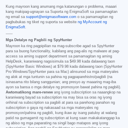
Kung mayroon kang anumang mga katanungan o problema, maaari
kang makipag-ugnayan sa Suporta ng EnigmaSoft sa pamamagitan
ng email sa
support@enigmasoftware.com
o sa pamamagitan ng
pagbubukas ng tiket ng suporta sa website
ng MyAccount ng
EnigmaSoft
.
------
Mga Detalye ng Pagbili ng SpyHunter
Mayroon ka ring pagpipilian na mag-subscribe agad sa SpyHunter
para sa buong functionality, kabilang ang pag-alis ng malware at pag-
access sa aming support department sa pamamagitan ng aming
HelpDesk, karaniwang nagsisimula sa
$49.98
kada dalawang taon
(SpyHunter Basic Windows) at
$79.98
kada dalawang taon (SpyHunter
Pro Windows/SpyHunter para sa Mac) alinsunod sa mga materyales
ng alok at mga tuntunin sa pahina ng pagpaparehistro/pagbili (na
isinasama rito bilang sanggunian; ang presyo ay maaaring mag-iba
ayon sa bansa o mga detalye ng promosyon bawat pahina ng pagbili).
Awtomatikong mare-renew
ang iyong subscription sa naaangkop na
karaniwang bayad sa subscription na may bisa sa oras ng iyong
orihinal na subscription sa pagbili at para sa parehong panahon ng
subscription o gaya ng nakasaad sa mga materyales ng
promosyon/pahina ng pagbili, kung ikaw ay isang patuloy at walang
patid na gumagamit ng subscription at kung saan makakatanggap ka
ng abiso ng mga paparating na singil bago matapos ang iyong