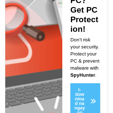
PC?
Get PC
Protect
ion!
Don't risk
your security.
Protect your
PC & prevent
malware with
SpyHunter
.
I-
dow
nloa
d na
ngay
on