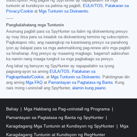
subscription. Ang pagbili ng SpyHunter ay napapailalim sa mga
tuntunin at kundisyon sa pahina ng pagbili,
EULA/TOS
,
Patakaran sa
Privacy/Cookie
at
Mga Tuntunin sa Diskwento
.
------
Pangkalahatang mga Tuntunin
Anumang pagbili para sa SpyHunter sa ilalim ng diskwentong presyo
ay may bisa para sa iniaalok na diskwentong termino ng subscription.
Pagkatapos nito, ang naaangkop na karaniwang presyo sa panahong
iyon ay ilalapat para sa mga awtomatikong pag-renew at/o mga pagbili
sa hinaharap. Ang presyo ay maaaring magbago, bagama't aabisuhan
ka namin nang maaga tungkol sa mga pagbabago sa presyo.
Ang lahat ng bersyon ng SpyHunter ay napapailalim sa iyong
pagsang-ayon sa aming
EULA/TOS
,
Patakaran sa
Pagkapribado/Cookie
, at
Mga Tuntunin sa Diskwento
. Pakitingnan din
ang aming
Mga FAQ
at
Pamantayan sa Pagtatasa ng Banta
. Kung
nais mong i-uninstall ang SpyHunter,
alamin kung paano
.
Bahay
Mga Hakbang sa Pag-uninstall ng Programa
Pamantayan sa Pagtatasa ng Banta ng SpyHunter
Karagdagang Mga Tuntunin at Kundisyon ng SpyHunter
Mga
Karagdagang Tuntunin at Kundisyon ng RegHunter