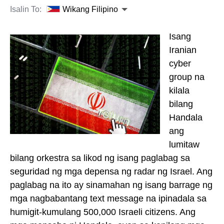
Isalin To:
Wikang Filipino
Isang
Iranian
cyber
group na
kilala
bilang
Handala
ang
lumitaw
bilang orkestra sa likod ng isang paglabag sa
seguridad ng mga depensa ng radar ng Israel. Ang
paglabag na ito ay sinamahan ng isang barrage ng
mga nagbabantang text message na ipinadala sa
humigit-kumulang 500,000 Israeli citizens. Ang