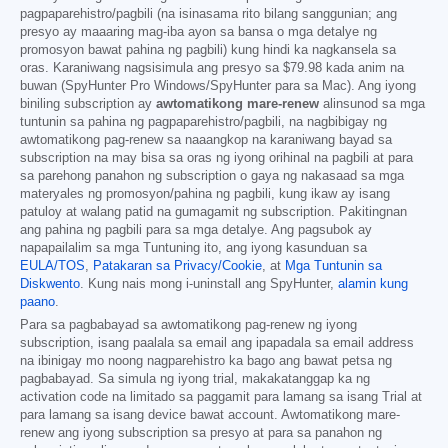
pagpaparehistro/pagbili (na isinasama rito bilang sanggunian; ang
presyo ay maaaring mag-iba ayon sa bansa o mga detalye ng
promosyon bawat pahina ng pagbili) kung hindi ka nagkansela sa
oras. Karaniwang nagsisimula ang presyo sa
$79.98
kada anim na
buwan (SpyHunter Pro Windows/SpyHunter para sa Mac). Ang iyong
biniling subscription ay
awtomatikong mare-renew
alinsunod sa mga
tuntunin sa pahina ng pagpaparehistro/pagbili, na nagbibigay ng
awtomatikong pag-renew sa naaangkop na karaniwang bayad sa
subscription na may bisa sa oras ng iyong orihinal na pagbili at para
sa parehong panahon ng subscription o gaya ng nakasaad sa mga
materyales ng promosyon/pahina ng pagbili, kung ikaw ay isang
patuloy at walang patid na gumagamit ng subscription. Pakitingnan
ang pahina ng pagbili para sa mga detalye. Ang pagsubok ay
napapailalim sa mga Tuntuning ito, ang iyong kasunduan sa
EULA/TOS
,
Patakaran sa Privacy/Cookie
, at
Mga Tuntunin sa
Diskwento
. Kung nais mong i-uninstall ang SpyHunter,
alamin kung
paano
.
Para sa pagbabayad sa awtomatikong pag-renew ng iyong
subscription, isang paalala sa email ang ipapadala sa email address
na ibinigay mo noong nagparehistro ka bago ang bawat petsa ng
pagbabayad. Sa simula ng iyong trial, makakatanggap ka ng
activation code na limitado sa paggamit para lamang sa isang Trial at
para lamang sa isang device bawat account. Awtomatikong mare-
renew ang iyong subscription sa presyo at para sa panahon ng