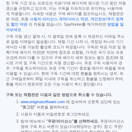
한 구독 기간 또는 프로모션 자료/구매 페이지에 명시된 기간 동안 자동
갱신을 규정하고 있으며, 이는 구독을 지속적으로 유지하는 사용자에
게 적용됩니다. 자세한 내용은 구매 페이지를 참조하십시오. 체험판은
본 약관, 최종
사용자 라이선스 계약/서비스 약관
,
개인정보/쿠키 정책
및
할인 약관
의 적용을 받습니다. SpyHunter를 제거하려면
방법을 알
아보세요
.
구독 자동 갱신 결제 시, 각 결제일 전에 등록 시 제공하신 이메일 주소
로 알림 이메일이 발송됩니다. 체험 기간 시작 시, 계정당 하나의 기기
에서만 사용 가능한 활성화 코드가 제공됩니다. 구독은 제공 자료 및 등
록/구매 페이지 약관(본 약관에 참조로 포함됨, 가격은 국가 또는 프로
모션에 따라 다를 수 있으며 구매 페이지 세부 정보는 별도 참조)에 명
시된 가격 및 구독 기간으로 자동 갱신됩니다. 유료 구독 사용자의 경
우, 구독을 취소하더라도 유료 구독 기간이 종료될 때까지 제품을 계속
이용할 수 있습니다. 현재 구독 기간에 대한 환불을 원하시는 경우, 최
근 구매일로부터 30일 이내에 구독을 취소하고 환불을 신청해야 하며,
환불 처리가 완료되면 모든 기능 이용이 즉시 중단됩니다.
구독 또는 체험판은 다음과 같은 방법으로 취소할 수 있습니다.
www.enigmasoftware.com
에 접속하여 오른쪽 상단에 있는
"로그인"
버튼을 클릭하세요.
사용자 이름과 비밀번호로 로그인하세요.
탐색 메뉴에서
"주문/라이선스"를 선택하세요.
주문/라이선스
옆에 구독 취소 버튼이 있습니다(해당하는 경우). 참고: 주문/