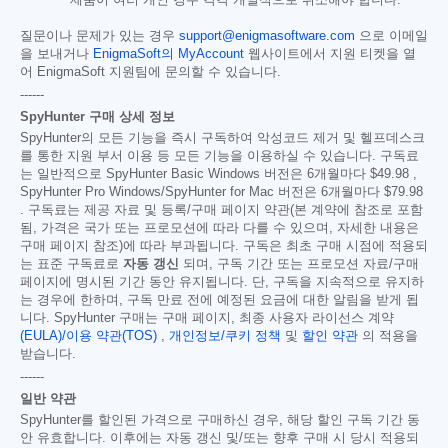
제품이 여러 개인 경우 각각 개별적으로 취소해야 합니다.
질문이나 문제가 있는 경우
support@enigmasoftware.com
으로 이메일
을 보내거나
EnigmaSoft의 MyAccount
웹사이트에서 지원 티켓을 열
어 EnigmaSoft 지원팀에 문의할 수 있습니다.
------
SpyHunter 구매 상세 정보
SpyHunter의 모든 기능을 즉시 구독하여 악성코드 제거 및 헬프데스크
를 통한 지원 부서 이용 등 모든 기능을 이용하실 수 있습니다. 구독료
는 일반적으로 SpyHunter Basic Windows 버전은 6개월마다
$49.98
,
SpyHunter Pro Windows/SpyHunter for Mac 버전은 6개월마다
$79.98
. 구독료는 제공 자료 및 등록/구매 페이지 약관(본 계약에 참조로 포함
됨, 가격은 국가 또는 프로모션에 따라 다를 수 있으며, 자세한 내용은
구매 페이지 참조)에 따라 부과됩니다. 구독은 최초 구매 시점에 적용되
는 표준 구독료로
자동 갱신
되며, 구독 기간 또는 프로모션 자료/구매
페이지에 명시된 기간 동안 유지됩니다. 단, 구독을 지속적으로 유지하
는 경우에 한하며, 구독 만료 전에 예정된 요금에 대한 알림을 받게 됩
니다. SpyHunter 구매는 구매 페이지, 최종 사용자 라이선스 계약
(EULA)/이용 약관(TOS)
,
개인정보/쿠키 정책
및
할인 약관
의 적용을
받습니다.
------
일반 약관
SpyHunter를 할인된 가격으로 구매하신 경우, 해당 할인 구독 기간 동
안 유효합니다. 이후에는 자동 갱신 및/또는 향후 구매 시 당시 적용되