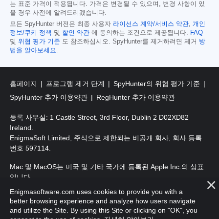
는 표준 가격이 적용됩니다. 가격은 변경될 수 있으며, 변경 사항이 있
을 경우 사전에 알려드리겠습니다.
모든 SpyHunter 버전은 최종 사용자
라이선스 계약/서비스 약관
,
개인
정보/쿠키 정책
및
할인 약관
에 동의하는 조건으로 제공됩니다.
FAQ
및
위협 평가 기준
도 참조하십시오. SpyHunter를 제거하려면 제거
방
법을 알아보세요
.
홈페이지
프로그램 제거 단계
SpyHunter의 위협 평가 기준
SpyHunter 추가 이용약관
RegHunter 추가 이용약관
등록 사무실: 1 Castle Street, 3rd Floor, Dublin 2 D02XD82
Ireland.
EnigmaSoft Limited, 주식으로 제한되는 비공개 회사, 회사 등록
번호 597114.
Mac 및 MacOS는 미국 및 기타 국가에 등록된 Apple Inc.의 상표
입니다.
Enigmasoftware.com uses cookies to provide you with a
저작권 2016-2026. EnigmaSoft Ltd. 판권 소유.
better browsing experience and analyze how users navigate
and utilize the Site. By using this Site or clicking on "OK", you