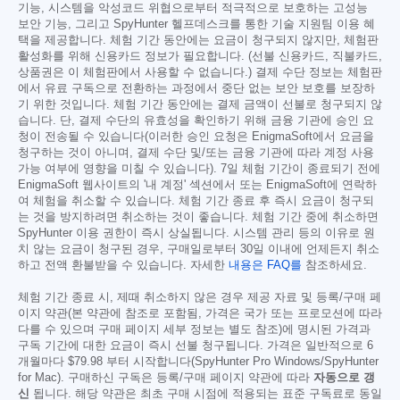
기능, 시스템을 악성코드 위협으로부터 적극적으로 보호하는 고성능
보안 기능, 그리고 SpyHunter 헬프데스크를 통한 기술 지원팀 이용 혜
택을 제공합니다. 체험 기간 동안에는 요금이 청구되지 않지만, 체험판
활성화를 위해 신용카드 정보가 필요합니다. (선불 신용카드, 직불카드,
상품권은 이 체험판에서 사용할 수 없습니다.) 결제 수단 정보는 체험판
에서 유료 구독으로 전환하는 과정에서 중단 없는 보안 보호를 보장하
기 위한 것입니다. 체험 기간 동안에는 결제 금액이 선불로 청구되지 않
습니다. 단, 결제 수단의 유효성을 확인하기 위해 금융 기관에 승인 요
청이 전송될 수 있습니다(이러한 승인 요청은 EnigmaSoft에서 요금을
청구하는 것이 아니며, 결제 수단 및/또는 금융 기관에 따라 계정 사용
가능 여부에 영향을 미칠 수 있습니다). 7일 체험 기간이 종료되기 전에
EnigmaSoft 웹사이트의 '내 계정' 섹션에서 또는 EnigmaSoft에 연락하
여 체험을 취소할 수 있습니다. 체험 기간 종료 후 즉시 요금이 청구되
는 것을 방지하려면 취소하는 것이 좋습니다. 체험 기간 중에 취소하면
SpyHunter 이용 권한이 즉시 상실됩니다. 시스템 관리 등의 이유로 원
치 않는 요금이 청구된 경우, 구매일로부터 30일 이내에 언제든지 취소
하고 전액 환불받을 수 있습니다. 자세한
내용은 FAQ를
참조하세요.
체험 기간 종료 시, 제때 취소하지 않은 경우 제공 자료 및 등록/구매 페
이지 약관(본 약관에 참조로 포함됨, 가격은 국가 또는 프로모션에 따라
다를 수 있으며 구매 페이지 세부 정보는 별도 참조)에 명시된 가격과
구독 기간에 대한 요금이 즉시 선불 청구됩니다. 가격은 일반적으로 6
개월마다
$79.98
부터 시작합니다(SpyHunter Pro Windows/SpyHunter
for Mac). 구매하신 구독은 등록/구매 페이지 약관에 따라
자동으로 갱
신
됩니다. 해당 약관은 최초 구매 시점에 적용되는 표준 구독료로 동일