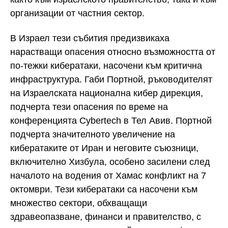
организации от частния сектор.
В Израел тези събития предизвикаха
нарастващи опасения относно възможността от
по-тежки кибератаки, насочени към критична
инфраструктура. Габи Портной, ръководителят
на Израелската национална кибер дирекция,
подчерта тези опасения по време на
конференцията Cybertech в Тел Авив. Портной
подчерта значителното увеличение на
кибератаките от Иран и неговите съюзници,
включително Хизбула, особено засилени след
началото на водения от Хамас конфликт на 7
октомври. Тези кибератаки са насочени към
множество сектори, обхващащи
здравеопазване, финанси и правителство, с