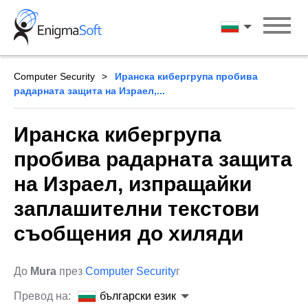
Skip
to
български ези
content
Computer Security
Иранска кибергрупа пробива
радарната защита на Израел,...
Иранска кибергрупа
пробива радарната защита
на Израел, изпращайки
заплашителни текстови
съобщения до хиляди
До
Mura
през
Computer Security
г
Превод на:
български език