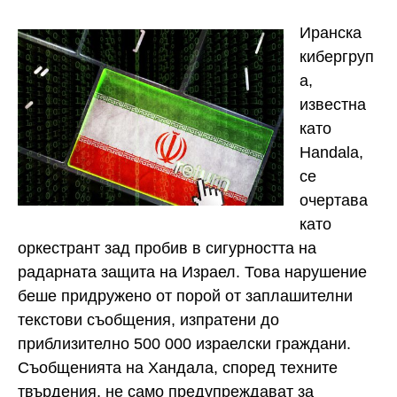
Иранска
кибергруп
а,
известна
като
Handala,
се
очертава
като
оркестрант зад пробив в сигурността на
радарната защита на Израел. Това нарушение
беше придружено от порой от заплашителни
текстови съобщения, изпратени до
приблизително 500 000 израелски граждани.
Съобщенията на Хандала, според техните
твърдения, не само предупреждават за