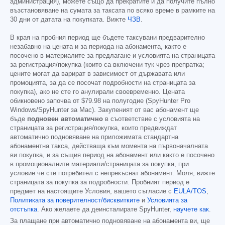
администрация), можете също да прекратите и да получите пълно
възстановяване на сумата за таксата по всяко време в рамките на
30 дни от датата на покупката. Вижте
ЧЗВ
.
В края на пробния период ще бъдете таксувани предварително
незабавно на цената и за периода на абонамента, както е
посочено в материалите за предлагане и условията на страницата
за регистрация/покупка (които са включени тук чрез препратка;
цените могат да варират в зависимост от държавата или
промоцията, за да се посочат подробности на страницата за
покупка), ако не сте го анулирали своевременно. Цената
обикновено започва от
$79.98
на полугодие (SpyHunter Pro
Windows/SpyHunter за Mac). Закупеният от вас абонамент ще
бъде
подновен автоматично
в съответствие с условията на
страницата за регистрация/покупка, които предвиждат
автоматично подновяване на приложимата стандартна
абонаментна такса, действаща към момента на първоначалната
ви покупка, и за същия период на абонамент или както е посочено
в промоционалните материали/страницата за покупка, при
условие че сте потребител с непрекъснат абонамент. Моля, вижте
страницата за покупка за подробности. Пробният период е
предмет на настоящите Условия, вашето съгласие с
EULA/TOS
,
Политиката за поверителност/бисквитките
и
Условията за
отстъпка
. Ако желаете да деинсталирате SpyHunter,
научете как
.
За плащане при автоматично подновяване на абонамента ви, ще