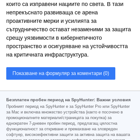
които са изправени нациите по света. В тази
непрекъснато развиваща се арена
проактивните мерки и усилията за
сътрудничество остават незаменими за защита
срещу уязвимости в кибернетичното
пространство и осигуряване на устойчивостта
на критичната инфраструктура.
Показване на формуляр за коментари (0)
Безплатен пробен период на SpyHunter: Важни условия
Пробният период на SpyHunter е за SpyHunter Pro или SpyHunter
за Mac и включва множество устройства (както е посочено в
промоционалните материали/страницата за покупка) за
еднократен 7-дневен пробен период, предлагащ цялостна
функционалност за откриване и премахване на зловреден
софтуер, високоефективни защити за активна защита на вашата