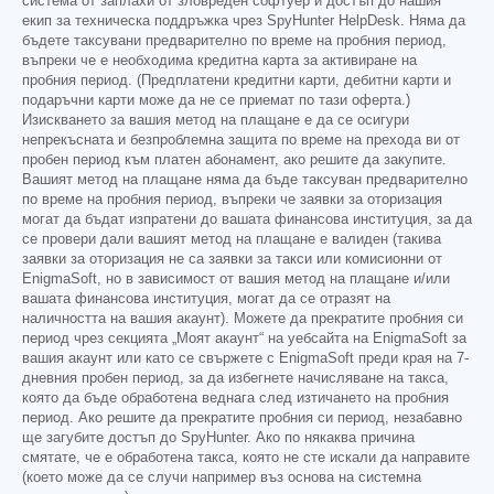
система от заплахи от зловреден софтуер и достъп до нашия
екип за техническа поддръжка чрез SpyHunter HelpDesk. Няма да
бъдете таксувани предварително по време на пробния период,
въпреки че е необходима кредитна карта за активиране на
пробния период. (Предплатени кредитни карти, дебитни карти и
подаръчни карти може да не се приемат по тази оферта.)
Изискването за вашия метод на плащане е да се осигури
непрекъсната и безпроблемна защита по време на прехода ви от
пробен период към платен абонамент, ако решите да закупите.
Вашият метод на плащане няма да бъде таксуван предварително
по време на пробния период, въпреки че заявки за оторизация
могат да бъдат изпратени до вашата финансова институция, за да
се провери дали вашият метод на плащане е валиден (такива
заявки за оторизация не са заявки за такси или комисионни от
EnigmaSoft, но в зависимост от вашия метод на плащане и/или
вашата финансова институция, могат да се отразят на
наличността на вашия акаунт). Можете да прекратите пробния си
период чрез секцията „Моят акаунт“ на уебсайта на EnigmaSoft за
вашия акаунт или като се свържете с EnigmaSoft преди края на 7-
дневния пробен период, за да избегнете начисляване на такса,
която да бъде обработена веднага след изтичането на пробния
период. Ако решите да прекратите пробния си период, незабавно
ще загубите достъп до SpyHunter. Ако по някаква причина
смятате, че е обработена такса, която не сте искали да направите
(което може да се случи например въз основа на системна