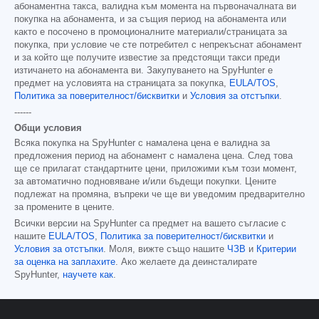
абонаментна такса, валидна към момента на първоначалната ви
покупка на абонамента, и за същия период на абонамента или
както е посочено в промоционалните материали/страницата за
покупка, при условие че сте потребител с непрекъснат абонамент
и за който ще получите известие за предстоящи такси преди
изтичането на абонамента ви. Закупуването на SpyHunter е
предмет на условията на страницата за покупка,
EULA/TOS
,
Политика за поверителност/бисквитки
и
Условия за отстъпки
.
------
Общи условия
Всяка покупка на SpyHunter с намалена цена е валидна за
предложения период на абонамент с намалена цена. След това
ще се прилагат стандартните цени, приложими към този момент,
за автоматично подновяване и/или бъдещи покупки. Цените
подлежат на промяна, въпреки че ще ви уведомим предварително
за промените в цените.
Всички версии на SpyHunter са предмет на вашето съгласие с
нашите
EULA/TOS
,
Политика за поверителност/бисквитки
и
Условия за отстъпки
. Моля, вижте също нашите
ЧЗВ
и
Критерии
за оценка на заплахите
. Ако желаете да деинсталирате
SpyHunter,
научете как
.