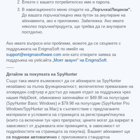
Влезте с вашето потребителско име и парола.
В навигационното меню отидете на
„Поръчка/Лицензи“.
До вашата поръчка/лиценз има бутон за анулиране на
абонамента, ако е приложимо. Забележка: Ако имате
няколко поръчки/продукта, ще трябва да ги анулирате
поотделно.
Ако имате въпроси или проблеми, можете да се свържете с
поддръжката на EnigmaSoft по имейл на
support@enigmasoftware.com
или като отворите заявка за
поддръжка на уебсайта
„Моят акаунт“ на EnigmaSoft
.
------
Детайли за покупката на SpyHunter
Също така имате възможност да се абонирате за SpyHunter
незабавно за пълна функционалност, включително премахване на
зловреден софтуер и достъп до нашия отдел за поддръжка чрез
нашия HelpDesk, обикновено започвайки от
$49.98
на полугодие
(SpyHunter Basic Windows) и
$79.98
на полугодие (SpyHunter Pro
Windows/SpyHunter за Mac) в съответствие с предлаганите
материали и условията на страницата за регистрация/покупка
(които са включени тук чрез препратка; цените могат да варират в
зависимост от държавата или промоцията, в зависимост от
подробностите на страницата за покупка). Вашият абонамент ще
се поднови автоматично
с приложимата стандартна