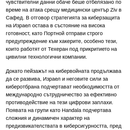
чувствителни данни обаче беше отбелязано по
време на атака срещу медицински център Ziv в
Сафед. В отговор стратегията за киберзащита
на Израел остава в състояние на висока
готовност, като Портной отправи строго
предупреждение към хакерите, особено тези,
които работят от Техеран под прикритието на
цивилни технологични компании.
Докато пейзажът на кибервойната продължава
да се развива, Израел и неговите сили за
киберотбрана подчертават необходимостта от
международно сътрудничество за ефективно
противодействие на тези цифрови заплахи.
Появата на групи като Handala подчертава
сложния и динамичен характер на
предизвикателствата в киберсигурността, пред