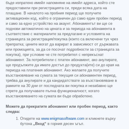
бъде изпратено имейл напомняне на имейл адреса, който сте
предоставили при регистрацията си, преди всяка дата на
плащане. В началото на пробния период ще получите
активационен код, който е ограничен до само един пробен период
и само за едно устройство на акаунт. Абонаментът ви ще се
поднови автоматично на цената и за периода на абонамента в
съответствие с материалите за предлагане и условията на
страницата за регистрация/покупка (които са включени тук чрез
препратка; цените могат да варират в зависимост от държавата
или промоцията, за да се посочат подробности за страницата за
покупка), при условие че сте потребител с непрекъснат
абонамент. За потребители с платен абонамент, ако анулирате,
ще продължите да имате достъп до продукта(ите) си до края на
периода на платения абонамент. Ако желаете да получите
възстановяване на сумата за текущия си абонаментен период,
трябва да анулирате и да кандидатствате за възстановяване в
рамките на 30 дни от последната ви покупка и незабавно ще
спрете да получавате пълна функционалност, когато
възстановяването на сумата ви бъде обработено.
Можете да прекратите абонамент или пробен период, както
следва:
Отидете на
www.enigmasoftware.com
и кликнете върху
бутона
„Вход“
в горния десен ъгъл.