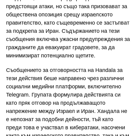
предстоящи атаки, но също така призовават за
обществена опозиция срещу израелското
правителство, като същевременно се застъпват
за подкрепа за Иран. Съдържанието на тези
съобщения включва ужасни предупреждения за
гражданите да евакуират градовете, за да
минимизират потенциално щетите.
Съобщението за отговорността на Handala за
тези действия беше направено чрез различни
социални медийни платформи, включително
Telegram. Групата формулира действията си
като пряк отговор на продължаващото
напрежение между Израел и Иран. Хандала не
е непознат за подобни дейности, тъй като
преди това е участвал в кибератаки, насочени
както към израелското правителство, така и към