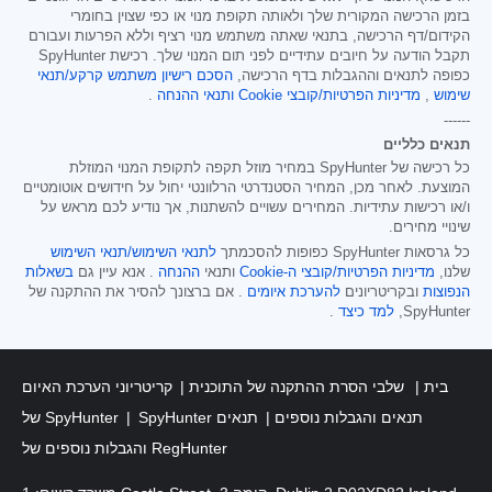
בזמן הרכישה המקורית שלך ולאותה תקופת מנוי או כפי שצוין בחומרי
הקידום/דף הרכישה, בתנאי שאתה משתמש מנוי רציף וללא הפרעות ועבורם
תקבל הודעה על חיובים עתידיים לפני תום המנוי שלך. רכישת SpyHunter
כפופה לתנאים וההגבלות בדף הרכישה,
הסכם רישיון משתמש קרקע/תנאי
שימוש
,
מדיניות הפרטיות/קובצי Cookie
ותנאי ההנחה
.
------
תנאים כלליים
כל רכישה של SpyHunter במחיר מוזל תקפה לתקופת המנוי המוזלת
המוצעת. לאחר מכן, המחיר הסטנדרטי הרלוונטי יחול על חידושים אוטומטיים
ו/או רכישות עתידיות. המחירים עשויים להשתנות, אך נודיע לכם מראש על
שינויי מחירים.
כל גרסאות SpyHunter כפופות להסכמתך
לתנאי השימוש/תנאי השימוש
שלנו,
מדיניות הפרטיות/קובצי ה-Cookie
ותנאי
ההנחה
. אנא עיין גם
בשאלות
הנפוצות
ובקריטריונים
להערכת איומים
. אם ברצונך להסיר את ההתקנה של
SpyHunter,
למד כיצד
.
בית
שלבי הסרת ההתקנה של התוכנית
קריטריוני הערכת האיום
SpyHunter תנאים והגבלות נוספים
תנאים
של SpyHunter
והגבלות נוספים של RegHunter