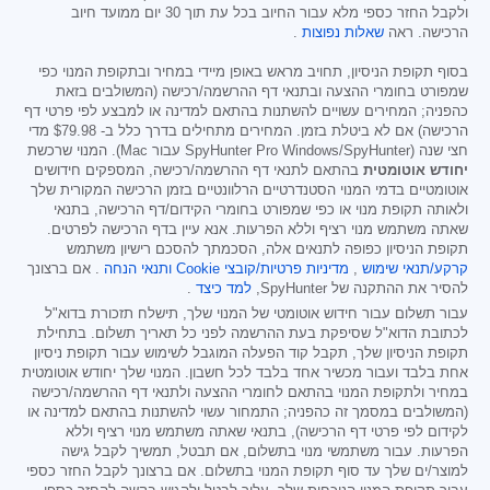
ולקבל החזר כספי מלא עבור החיוב בכל עת תוך 30 יום ממועד חיוב
הרכישה. ראה
שאלות נפוצות
.
בסוף תקופת הניסיון, תחויב מראש באופן מיידי במחיר ובתקופת המנוי כפי
שמפורט בחומרי ההצעה ובתנאי דף ההרשמה/רכישה (המשולבים בזאת
כהפניה; המחירים עשויים להשתנות בהתאם למדינה או למבצע לפי פרטי דף
הרכישה) אם לא ביטלת בזמן. המחירים מתחילים בדרך כלל ב-
$79.98
מדי
חצי שנה (SpyHunter Pro Windows/SpyHunter עבור Mac). המנוי שרכשת
יחודש אוטומטית
בהתאם לתנאי דף ההרשמה/רכישה, המספקים חידושים
אוטומטיים בדמי המנוי הסטנדרטיים הרלוונטיים בזמן הרכישה המקורית שלך
ולאותה תקופת מנוי או כפי שמפורט בחומרי הקידום/דף הרכישה, בתנאי
שאתה משתמש מנוי רציף וללא הפרעות. אנא עיין בדף הרכישה לפרטים.
תקופת הניסיון כפופה לתנאים אלה, הסכמתך להסכם רישיון משתמש
קרקע/תנאי שימוש
,
מדיניות פרטיות/קובצי Cookie
ותנאי הנחה
. אם ברצונך
להסיר את ההתקנה של SpyHunter,
למד כיצד
.
עבור תשלום עבור חידוש אוטומטי של המנוי שלך, תישלח תזכורת בדוא"ל
לכתובת הדוא"ל שסיפקת בעת ההרשמה לפני כל תאריך תשלום. בתחילת
תקופת הניסיון שלך, תקבל קוד הפעלה המוגבל לשימוש עבור תקופת ניסיון
אחת בלבד ועבור מכשיר אחד בלבד לכל חשבון. המנוי שלך יחודש אוטומטית
במחיר ולתקופת המנוי בהתאם לחומרי ההצעה ולתנאי דף ההרשמה/רכישה
(המשולבים במסמך זה כהפניה; התמחור עשוי להשתנות בהתאם למדינה או
לקידום לפי פרטי דף הרכישה), בתנאי שאתה משתמש מנוי רציף וללא
הפרעות. עבור משתמשי מנוי בתשלום, אם תבטל, תמשיך לקבל גישה
למוצר/ים שלך עד סוף תקופת המנוי בתשלום. אם ברצונך לקבל החזר כספי