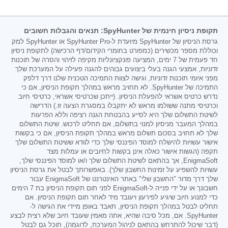
תקופת ניסיון חינמית של SpyHunter: תנאים והגבלות חשובים
גרסת הניסיון של SpyHunter מיועדת ל-SpyHunter Pro או SpyHunter למק
וכוללת מספר מכשירים (כמפורט בחומרי הקידום/דף הרכישה) לתקופת ניסיון
חד פעמית של 7 ימים, המציעה פונקציונליות מקיפה לזיהוי והסרה של תוכנות
זדוניות, אמצעי הגנה בעלי ביצועים גבוהים להגנה פעילה על המערכת שלך
מפני איומי תוכנות זדוניות, וגישה לצוות התמיכה הטכנית שלנו דרך דלפק
התמיכה של SpyHunter. לא תחויב מראש במהלך תקופת הניסיון, אם כי
נדרש כרטיס אשראי להפעלת הניסיון. (ייתכן שכרטיסי אשראי, כרטיסי חיוב
וכרטיסי מתנה ששולמו מראש לא יתקבלו במסגרת הצעה זו.) הדרישה
לשיטת התשלום שלך היא לסייע בהבטחת הגנה רציפה וללא הפרעות
במהלך המעבר מניסיון למנוי בתשלום, אם תחליט לרכוש. שיטת התשלום
שלך לא תחויב בסכום תשלום מראש במהלך תקופת הניסיון, אם כי בקשות
אישור עשויות להישלח למוסד הפיננסי שלך כדי לוודא ששיטת התשלום שלך
תקפה (הגשות אישור כאלה אינן בקשות לחיובים או עמלות מצד
EnigmaSoft, אך בהתאם לשיטת התשלום שלך ו/או למוסד הפיננסי שלך,
עשויות להשפיע על זמינות החשבון שלך). באפשרותך לבטל את גרסת הניסיון
שלך דרך מדור "החשבון שלי" באתר האינטרנט של EnigmaSoft עבור
חשבונך או על ידי פנייה ל-EnigmaSoft לפני תום תקופת הניסיון בת 7 הימים
כדי למנוע חיוב שיגיע לפירעון ויעובד מיד לאחר תום תקופת הניסיון. אם
תחליט לבטל במהלך תקופת הניסיון, תאבד באופן מיידי את הגישה ל-
SpyHunter. אם, מכל סיבה שהיא, אתה מאמין שעובד חיוב שלא רצית לבצע
(דבר שיכול להתרחש בהתאם לניהול המערכת, לדוגמה), תוכל גם לבטל