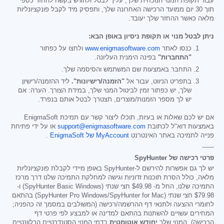
עבור תקופת המנוי הנוכחית שלך, עליך לבטל ולהגיש בקשה להחזר כספי
תוך 30 יום ממועד הרכישה האחרונה שלך, ותפסיק מיד לקבל פונקציונליות
מלאה כאשר ההחזר שלך יעובד.
ניתן לבטל מנוי או תקופת ניסיון באופן הבא:
כנסו לאתר
www.enigmasoftware.com
ולחצו על כפתור
"התחברות"
בפינה הימנית העליונה.
התחבר באמצעות שם המשתמש והסיסמה שלך.
בתפריט הניווט, עבור אל
"הזמנה/רישיונות".
ליד ההזמנה/רישיון
שלך, יש כפתור זמין לביטול המנוי שלך, במידת הצורך. הערה: אם
יש לך מספר הזמנות/מוצרים, תצטרך לבטל אותם בנפרד.
אם יש לכם שאלות או בעיות, תוכלו ליצור קשר עם תמיכת EnigmaSoft
באמצעות דוא"ל לכתובת
support@enigmasoftware.com
או על ידי פתיחת
פנייה לתמיכה באתר האינטרנט
MyAccount של EnigmaSoft
.
------
פרטי רכישה של SpyHunter
יש לך גם אפשרות להירשם ל-SpyHunter באופן מיידי לקבלת פונקציונליות
מלאה, כולל הסרת תוכנות זדוניות וגישה למחלקת התמיכה שלנו דרך מרכז
התמיכה שלנו, החל מ-
$49.98
חצי שנתי (SpyHunter Basic Windows) ו-
$79.98
חצי שנתי (SpyHunter Pro Windows/SpyHunter for Mac) בהתאם
לחומרי ההצעה ולתנאי דף ההרשמה/רכישה (המשולבים במסמך זה כהפניה;
המחירים עשויים להשתנות בהתאם למדינה או למבצע לפי פרטי דף
הרכישה). המנוי שלך
יחודש אוטומטית
בדמי המנוי הסטנדרטיים הרלוונטיים