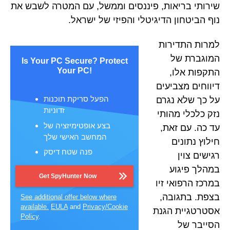
שירותי בריאות, פיננסים וממשל, עם המטרה לשבש את
נוף הביטחון הדיגיטלי והפיזי של ישראל.
למרות התדירות
המוגברת של
Is Your PC Secure? Protect
Your PC!
התקפות אלו,
דיווחים מצביעים
הפעל סריקת תוכנות
על כך שלא נגרם
זדוניות
נזק כלכלי מהותי
בצע אופטימיזציה של
עד כה. עם זאת,
המחשב האישי שלך
חילוץ נתונים
פנה שטח דיסק
רגישים צוין
במהלך פיגוע
Get SpyHunter Now
במרכז הרפואי זיו
בצפת. בתגובה,
See additional offer below where
available.
EULA
and
Privacy/Cookie
אסטרטגיית הגנת
Policy
.
הסייבר של