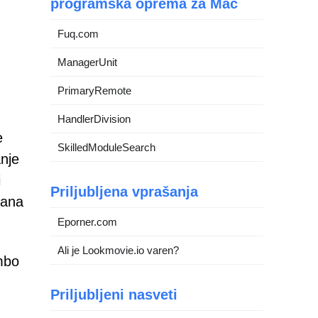
programska oprema za Mac
Fuq.com
ManagerUnit
PrimaryRemote
HandlerDivision
e
SkilledModuleSearch
nje
i
Priljubljena vprašanja
rana
Eporner.com
Ali je Lookmovie.io varen?
ambo
Priljubljeni nasveti