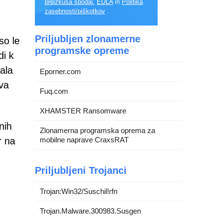
preizkusa spodaj.
EULA
in
Politika
zasebnosti/piškotkov
.
Priljubljen zlonamerne
so le
programske opreme
di k
ala
Eporner.com
iva
Fuq.com
XHAMSTER Ransomware
nih
Zlonamerna programska oprema za
r na
mobilne naprave CraxsRAT
Priljubljeni Trojanci
Trojan:Win32/Suschil!rfn
Trojan.Malware.300983.Susgen