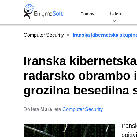
Skip
to
Domov
Izdelki
content
Computer Security
Iranska kibernetska skupina 
Iranska kibernetska
radarsko obrambo in
grozilna besedilna 
Do leta
Mura
leta
Computer Security
Irans
pojav