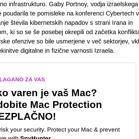
čno infrastrukturo. Gaby Portnoy, vodja izraelskega
e poudarila te pomisleke na konferenci Cybertech v
nje števila kibernetskih napadov s strani Irana in
m, ki so se še posebej okrepili od začetka konflikt
ke ofenzive so bile usmerjene v več sektorjev, vk
initve digitalne in fizične varnosti Izraela.
LAGANO ZA VAS
o varen je vaš Mac?
dobite Mac Protection
EZPLAČNO!
risk your security. Protect your Mac & prevent
re with
SpyHunter
.