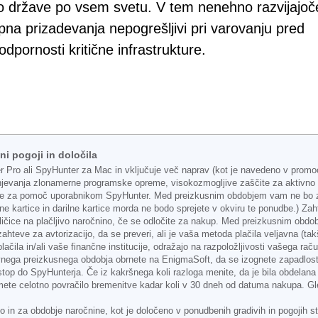
ajo države po vsem svetu. V tem nenehno razvijajo
upna prizadevanja nepogrešljivi pri varovanju pred
odpornosti kritične infrastrukture.
i pogoji in določila
r Pro ali SpyHunter za Mac in vključuje več naprav (kot je navedeno v promoc
ranjevanja zlonamerne programske opreme, visokozmogljive zaščite za aktivn
be za pomoč uporabnikom SpyHunter. Med preizkusnim obdobjem vam ne bo zar
tne kartice in darilne kartice morda ne bodo sprejete v okviru te ponudbe.) Zah
ičice na plačljivo naročnino, če se odločite za nakup. Med preizkusnim obd
o zahteve za avtorizacijo, da se preveri, ali je vaša metoda plačila veljavna (ta
čila in/ali vaše finančne institucije, odražajo na razpoložljivosti vašega ra
vnega preizkusnega obdobja obrnete na EnigmaSoft, da se izognete zapadlosti
top do SpyHunterja. Če iz kakršnega koli razloga menite, da je bila obdelana br
ejmete celotno povračilo bremenitve kadar koli v 30 dneh od datuma nakupa. Gl
 za obdobje naročnine, kot je določeno v ponudbenih gradivih in pogojih stra