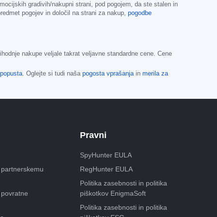
omocijskih gradivih/nakupni strani, pod pogojem, da ste stalen in
predmet pogojev in določil na strani za nakup,
pogodbe
ihodnje nakupe veljale takrat veljavne standardne cene. Cene
 popusta
. Oglejte si tudi naša
pogosta vprašanja
in
merila za
Pravni
SpyHunter EULA
e partnerskemu
RegHunter EULA
Politika zasebnosti in politika
 povratne
piškotkov EnigmaSoft
Politika zasebnosti in politika