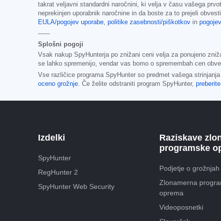
takrat veljavni standardni naročnini, ki velja v času vašega prv
neprekinjen uporabnik naročnine in da boste za to prejeli obves
EULA/pogojev uporabe
,
politike zasebnosti/piškotkov
in
pogoje
------
Splošni pogoji
Vsak nakup SpyHunterja po znižani ceni velja za ponujeno zniž
se lahko spremenijo, vendar vas bomo o spremembah cen obvest
Vse različice programa SpyHunter so predmet vašega strinjanja
oceno grožnje
. Če želite odstraniti program SpyHunter,
preberit
Izdelki
Raziskave zlo
programske o
SpyHunter
Podjetje o grožnjah
RegHunter 2
Zlonamerna progr
SpyHunter Web Security
oprema
Videoposnetki