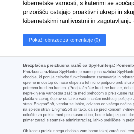
kibernetske varnosti, s katerimi se sooč
prizorišču ostajajo proaktivni ukrepi in sk
kibernetskimi ranljivostmi in zagotavljanju 
Pokaži obrazec za komentarje (0)
Brezplačna preizkusna različica SpyHunterja: Pomembn
Preizkusna različica SpyHunter je namenjena različici SpyHunte
obdobje, ki ponuja celovito funkcionalnost zaznavanja in odst
opreme in dostop do naše ekipe za tehnično podporo prek služ
potrebna kreditna kartica. (Predplačniške kreditne kartice, debe
neprekinjena varnostna zaščita med prehodom s preizkusne razl
plačila vnaprej, čeprav se lahko vaši finančni instituciji pošljej
strani EnigmaSoft, vendar se lahko, odvisno od vašega načina pla
na spletni strani EnigmaSoft ali tako, da se pred koncem 7-dne
odločite za preklic med preizkusno dobo, boste takoj izgubili dos
primer zaradi sistemske administracije), lahko prekličete in pr
Ob koncu preizkusnega obdobja vam bomo takoj zaračunali ceno in