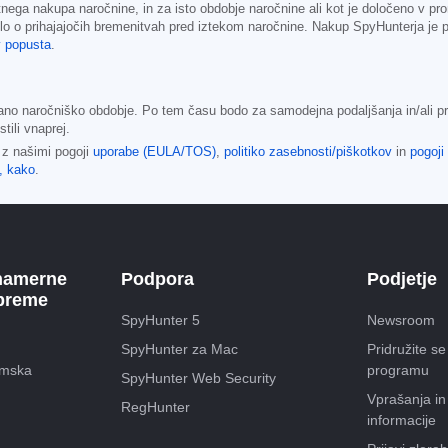
otnega nakupa naročnine, in za isto obdobje naročnine ali kot je določeno v pr
tilo o prihajajočih bremenitvah pred iztekom naročnine. Nakup SpyHunterja je 
v popusta
.
ano naročniško obdobje. Po tem času bodo za samodejna podaljšanja in/ali pr
ili vnaprej.
 z našimi pogoji
uporabe (EULA/TOS)
,
politiko zasebnosti/piškotkov
in
pogoji
e, kako
.
namerne
Podpora
Podjetje
preme
SpyHunter 5
Newsroom
SpyHunter za Mac
Pridružite s
amska
programu
SpyHunter Web Security
Vprašanja in
RegHunter
informacije