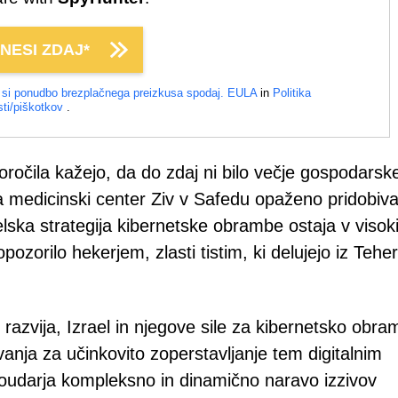
NESI ZDAJ*
e si ponudbo brezplačnega preizkusa spodaj.
EULA
in
Politika
ti/piškotkov
.
ročila kažejo, da do zdaj ni bilo večje gospodarsk
 medicinski center Ziv v Safedu opaženo pridobiva
elska strategija kibernetske obrambe ostaja v visok
opozorilo hekerjem, zlasti tistim, ki delujejo iz Tehe
 razvija, Izrael in njegove sile za kibernetsko obr
nja za učinkovito zoperstavljanje tem digitalnim
poudarja kompleksno in dinamično naravo izzivov