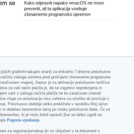
čem se
Kako odpraviti napako »macOS ne more
preveriti, ali ta aplikacija vsebuje
zlonamerno programsko opremo«
ijskih gradivih/nakupni strani) za enkratno 7-dnevno preizkusno
o zaščito vašega sistema pred grožnjami zlonamerne programske
ačunano vnaprej, čeprav je za aktivacijo preizkusne različice
teva za vaš način plačila je, da se zagotovi neprekinjena in
objem vam z vašega načina plačila ne bo zaračunan znesek
kšne vloge za avtorizacijo niso zahteve za stroške ali provizije s
čuna). Preizkusno obdobje lahko prekličete v razdelku Moj račun
 in obdelavi bremenitve takoj po izteku preizkusne dobe. Če se
emenitev, ki je niste želeli opraviti (kar se lahko zgodi na
ejte
Pogosta vprašanja
.
ni za registracijo/nakup (ki so vključeni v ta dokument s