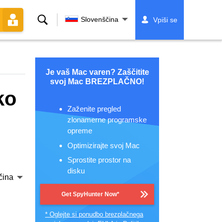
Iskanje
Slovenščina
Vpiši se
Je vaš Mac varen? Zaščitite
svoj Mac BREZPLAČNO!
ko
Zaženite pregled
zlonamerne programske
opreme
Optimizirajte svoj Mac
Sprostite prostor na
disku
čina
Get SpyHunter Now*
* Oglejte si ponudbo brezplačnega