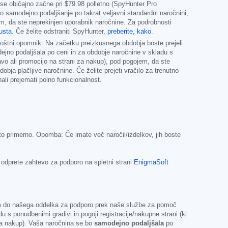
 se običajno začne pri
$79.98
polletno (SpyHunter Pro
jo samodejno podaljšanje po takrat veljavni standardni naročnini,
em, da ste neprekinjen uporabnik naročnine. Za podrobnosti
usta
. Če želite odstraniti SpyHunter,
preberite, kako
.
-poštni opomnik. Na začetku preizkusnega obdobja boste prejeli
jno podaljšala po ceni in za obdobje naročnine v skladu s
žavo ali promocijo na strani za nakup), pod pogojem, da ste
bja plačljive naročnine. Če želite prejeti vračilo za trenutno
ali prejemati polno funkcionalnost.
to primerno. Opomba: Če imate več naročil/izdelkov, jih boste
a odprete zahtevo za podporo na spletni strani
EnigmaSoft
pom do našega oddelka za podporo prek naše službe za pomoč
 ponudbenimi gradivi in pogoji registracije/nakupne strani (ki
 za nakup). Vaša naročnina se bo
samodejno podaljšala
po