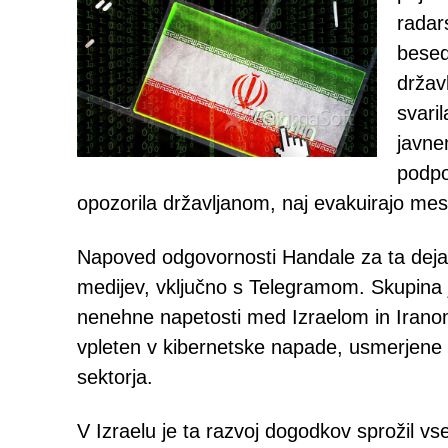
radar
besed
držav
svari
javne
podpo
opozorila državljanom, naj evakuirajo mes
Napoved odgovornosti Handale za ta dejanj
medijev, vključno s Telegramom. Skupina 
nenehne napetosti med Izraelom in Iranom. 
vpleten v kibernetske napade, usmerjene 
sektorja.
V Izraelu je ta razvoj dogodkov sprožil vs