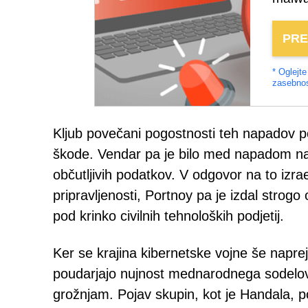
PRE
* Oglejt
zasebnos
Kljub povečani pogostnosti teh napadov po
škode. Vendar pa je bilo med napadom na
občutljivih podatkov. V odgovor na to izra
pripravljenosti, Portnoy pa je izdal strogo 
pod krinko civilnih tehnoloških podjetij.
Ker se krajina kibernetske vojne še naprej
poudarjajo nujnost mednarodnega sodelova
grožnjam. Pojav skupin, kot je Handala, 