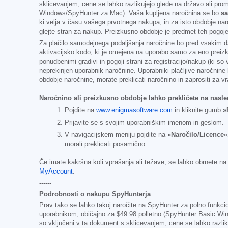
sklicevanjem; cene se lahko razlikujejo glede na državo ali pro
Windows/SpyHunter za Mac). Vaša kupljena naročnina se bo
sa
ki velja v času vašega prvotnega nakupa, in za isto obdobje nar
glejte stran za nakup. Preizkusno obdobje je predmet teh pogoje
Za plačilo samodejnega podaljšanja naročnine bo pred vsakim dat
aktivacijsko kodo, ki je omejena na uporabo samo za eno preiz
ponudbenimi gradivi in pogoji strani za registracijo/nakup (ki s
neprekinjen uporabnik naročnine. Uporabniki plačljive naročnine b
obdobje naročnine, morate preklicati naročnino in zaprositi za v
Naročnino ali preizkusno obdobje lahko prekličete na nasle
Pojdite na
www.enigmasoftware.com
in kliknite gumb
»
Prijavite se s svojim uporabniškim imenom in geslom.
V navigacijskem meniju pojdite na
»Naročilo/Licence«
morali preklicati posamično.
Če imate kakršna koli vprašanja ali težave, se lahko obrnete n
MyAccount
.
------
Podrobnosti o nakupu SpyHunterja
Prav tako se lahko takoj naročite na SpyHunter za polno funkc
uporabnikom, običajno za
$49.98
polletno (SpyHunter Basic Wi
so vključeni v ta dokument s sklicevanjem; cene se lahko razli