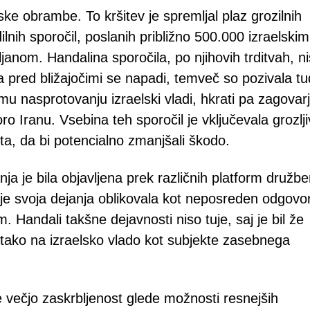
ske obrambe. To kršitev je spremljal plaz grozilnih
ilnih sporočil, poslanih približno 500.000 izraelskim
ljanom. Handalina sporočila, po njihovih trditvah, ni
la pred bližajočimi se napadi, temveč so pozivala tu
mu nasprotovanju izraelski vladi, hkrati pa zagovarj
ro Iranu. Vsebina teh sporočil je vključevala grozlj
ta, da bi potencialno zmanjšali škodo.
a je bila objavljena prek različnih platform družbe
je svoja dejanja oblikovala kot neposreden odgovo
Handali takšne dejavnosti niso tuje, saj je bil že
tako na izraelsko vlado kot subjekte zasebnega
e večjo zaskrbljenost glede možnosti resnejših