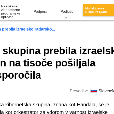
Raziskave
Multi-License
zlonamerne
Podpora
Podjetje
Discount Quote
programske
opreme
prebila izraelsko radarsko...
 skupina prebila izraels
 na tisoče pošiljala
sporočila
Prevedi v:
Slovenš
ka kibernetska skupina, znana kot Handala, se je
ila kot orkestrator za vdorom v varnost izraelske