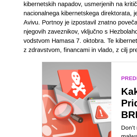
kibernetskih napadov, usmerjenih na kriti
nacionalnega kibernetskega direktorata, j
Avivu. Portnoy je izpostavil znatno poveča
njegovih zaveznikov, vključno s Hezbolaho
vodstvom Hamasa 7. oktobra. Te kibernets
z zdravstvom, financami in vlado, z cilj prek
PRED
Kak
Pri
BR
Don't 
malwa