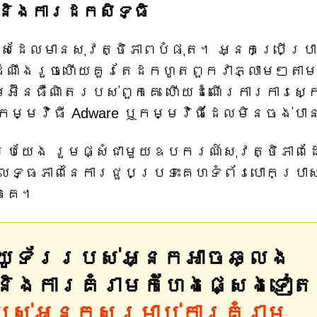
និងការដកសិទ្ធិ
្រើសដែលមានសុវត្ថិភាពបំផុត។ អ្នកប្រើប្រា
ដំណឹងរួចហើយគួរតែដកហូតពួកវាភ្លាមៗតា
អ៊ីនធឺណិតរបស់ពួកគេ ហើយដំណើរការការស្
ានកម្មវិធី Adware ឬកម្មវិធីដែលមិនចង់ប
ប្រយែង រួមផ្សំជាមួយឧបករណ៍សុវត្ថិភាព
វលទ្ធភាពនៃការជួបប្រទះគេហទំព័របោកប្រាស
កគេ។
ព្យូទ័ររបស់អ្នកអាចឆ្លង
និងការគំរាមកំហែងផ្សេងទៀត
របស់អ្នកសម្រាប់ការគំរាម