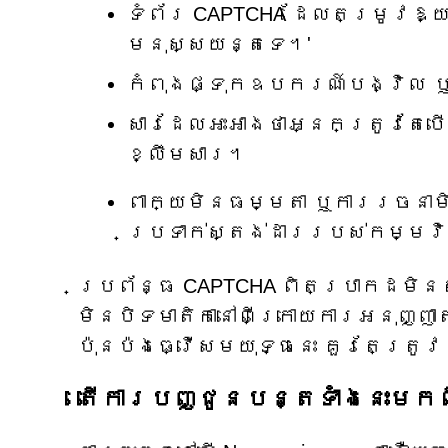
ទំព័រ CAPTCHA ដែលតម្រូវឱ្យ
មនុស្សយន្តទេ។'
កំពុងផ្ទុកឧបករណ៍បង្វិល ឬ
សារដែលអះអាងថាអ្នកត្រូវតែបើ
ខ្លឹមសារ។
ពាក្យមិនធម្មតា ឬការរចនាមិន
ប្រទាក់ស្តង់ដាររបស់កម្មវ
ប្រព័ន្ធ CAPTCHA ពិតប្រាកដមិន
មិនបិទមាតិកានៅពីក្រោយការអនុញ្ញ
ប៉ុនប៉ងធ្វើសមយុទ្ធនេះ គួរតែត្រ
តើការបញ្ជូនបន្តទាំងនេះមកព