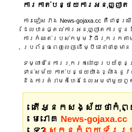
ការកាត់បន្ថយការអនុញ្ញាត 
ការជៀសវាង News-gojaxa.cc គឺជាជម
ដែលបានផ្តល់ការអនុញ្ញាតការជូន
ការកំណត់របស់កម្មវិធីរុករកតាម
ប្រព័ន្ធពេញលេញ ដើម្បីធានាថាគ្ម
ទម្លាប់នៃការរុករកដោយប្រយ័ត្ន
ទាន់សម័យ កាត់បន្ថយយ៉ាងខ្លាំងនូ
និងការគំរាមកំហែងដែលអមជាមួយពួ
តើអ្នកសង្ស័យថាកុំ
មេរោគ
News-gojaxa.cc
ទេ?
ស្កេនកុំព្យូទ័រ