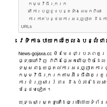
កម្មវិធីរុករក
តើការបញ្ជូនបន្តទាំងនេះមកពីណា
ការកាត់បន្ថយការអនុញ្ញាត និងក
URLs
វេទិកាឧបាយកលក្លែងបន្លំជា
News-gojaxa.cc មិនមែនជាប្រភពគួ
ផ្ទុយទៅវិញ វាពឹងផ្អែកលើល្បិចដែ
ទស្សនាឱ្យផ្តល់ការអនុញ្ញាតការ
កម្មវិធីរុករកតាមអ៊ីនធឺណិតត្រូ
ការជំរុញសាររំខាន និងបំភាន់ដែលអ
បន្ថែមទៀត។
យុទ្ធសាស្ត្រទូទៅដែលប្រើដោយទំព័រនេ