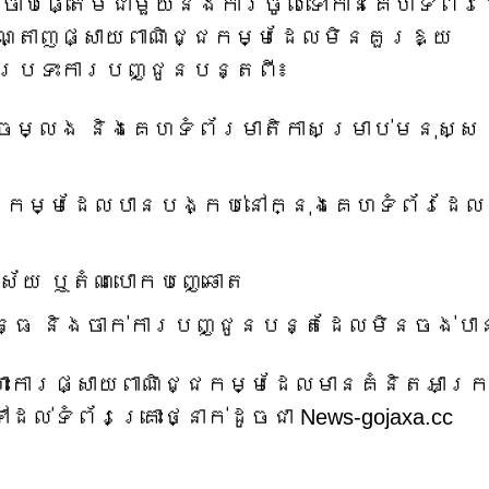
យៗចាប់ផ្តើមជាមួយនឹងការចូលទៅកាន់គេហទំព័រ
្តាញផ្សាយពាណិជ្ជកម្មដែលមិនគួរឱ្យ
បប្រទះការបញ្ជូនបន្តពី៖
លួចចម្លង និងគេហទំព័រមាតិកាសម្រាប់មនុស្ស
ជកម្មដែលបានបង្កប់នៅក្នុងគេហទំព័រដែល
្ស័យ ឬតំណបោកបញ្ឆោត
័ន្ធ និងចាក់ការបញ្ជូនបន្តដែលមិនចង់បា
ហោះការផ្សាយពាណិជ្ជកម្មដែលមានគំនិតអាក្រ
ៅដល់ទំព័រគ្រោះថ្នាក់ដូចជា News-gojaxa.cc