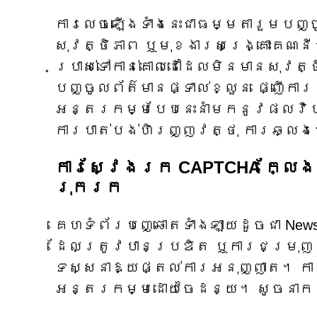
ការលេចឡើងទាំងនេះជាធម្មតារួមបញ្
សុវត្ថិភាព ឬមុខងារសង្គ្រោះគណន
ប្រាស់ទៅកាន់គោលដៅដែលមិនមានសុវត្
បញ្ចូលព័ត៌មានផ្ទាល់ខ្លួន ផ្ញើកា
អន្តរកម្មបែបនេះនាំមកនូវផលវិប
ការបាត់បង់ហិរញ្ញវត្ថុ ការឆ្លងម
ការស្វែងរក CAPTCHA ក្លែងក
រុករក
គេហទំព័របញ្ឆោតទាំងឡាយដូចជា News
ដែលត្រូវបានប្រឌិត ឬការជម្រុញឱ
ទស្សនាឱ្យផ្តល់ការអនុញ្ញាត។ ការ
អន្តរកម្មដោយចៃដន្យ។ សូចនាក