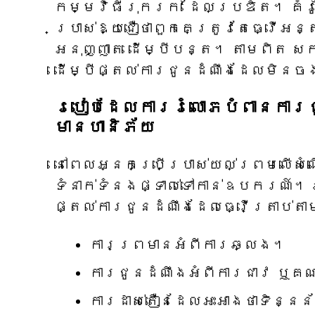
កម្មវិធីរុករក' ដែលប្រឌិត។ គំរ
ប្រាស់ឱ្យជឿថាពួកគេត្រូវតែធ្វើអ
អនុញ្ញាត ដើម្បីបន្ត។ តាមពិត ស
ដើម្បីផ្តល់ការជូនដំណឹងដែលមិនចង
របៀបដែលការរំលោភបំពានការជូ
មានហានិភ័យ
នៅពេលអ្នកប្រើប្រាស់យល់ព្រមលើសំណ
ទំនាក់ទំនងផ្ទាល់ទៅកាន់ឧបករណ៍។ ឆ
ផ្តល់ការជូនដំណឹងដែលធ្វើត្រាប់តា
ការព្រមានអំពីការឆ្លង។
ការជូនដំណឹងអំពីការជាវ ឬគ
ការដាស់តឿនដែលអះអាងថាទិន្នន