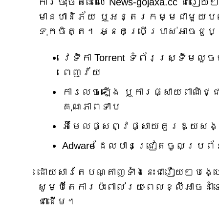
ការចុះចតនៅលើ News-gojaxa.cc ជារឿ
មានហានិភ័យ ឬអន្តរកម្មជាមួយបណ
ទុកចិត្ត។ អ្នកប្រើប្រាស់អាចជួ
វេទិកា Torrent ទំព័រស្ទ្រីម
ពេញវ័យ
ការលេចឡើង ឬការផ្សាយពាណិជ្
គុណភាពទាប
អ៊ីមែលផ្សព្វផ្សាយគួរឱ្យសង
Adware ដែលបានជ្រៀតចូលប្រព
ដោយសារតែបណ្តាញទាំងនេះជារឿយៗបង្
សូម្បីតែការប៉ះពាល់រយៈពេលខ្លីអាចនាំទ
ជាដើម។