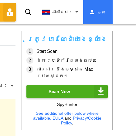
ស្វែងរក
ភាសាខ្មែរ
ចូល
ា
ត្រូវបានណែនាំយ៉ាងខ្លាំង
Start Scan
ដក គេហទំព័រក្លែងក្លាយ
ការពារ និងសម្អាត Mac
របស់អ្នក។
្មែរ
Scan Now
SpyHunter
See additional offer below where
available.
EULA
and
Privacy/Cookie
Policy
.