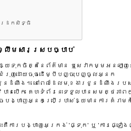
ារដកសិទ្ធិ
ខ្លឹមសារស្របច្បាប់
រឱ្យទុកចិត្តនៃព័ត៌មាន ឬសេវាកម្មអនឡាញ
លជំរុញដោយចុចដើម្បីបញ្ចុះបញ្ចូលអ្នក
ជូនដំណឹង។ នៅពេលដែលមុខងារជូនដំណឹងរបស
វបានបើក គេហទំព័រនេះទទួលបានសមត្ថភាពក
ាចបង្ហាញអ្នកប្រើប្រាស់ឱ្យមានការគំរាមក
ះគឺការបង្ហាញអេក្រង់ 'ផ្ទុក' ឬ 'ការផ្ទៀងផ