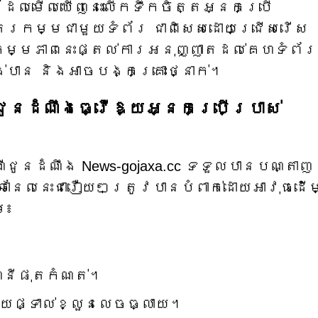
ូដែលមើលឃើញនេះលើកទឹកចិត្តអ្នកប្រើ
ន្តរកម្មជាមួយទំព័រ ជាពិសេសដោយជ្រើសរើស
កម្មភាពនេះផ្តល់ការអនុញ្ញាតដល់គេហទំព័រ
់បាន និងអាចបង្កគ្រោះថ្នាក់។
នដំណឹងធ្វើឱ្យអ្នកប្រើប្រាស់
ើជូនដំណឹង News-gojaxa.cc ទទួលបានបណ្តាញ
ានែលនេះជារឿយៗត្រូវបានបំពាក់ដោយអាវុធដើម
ម៖
ណនីផុតកំណត់។
័យផ្ទាល់ខ្លួនលេចធ្លាយ។