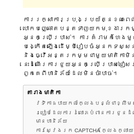
ការរក្សាការប្រុងប្រយ័ត្នខណៈពេល
បោកបញ្ឆោតបន្តទាញយកមុខងារកម្ម
អ្នកប្រើប្រាស់។ ការគំរាមកំហែងមួយ
បង្កើតឡើងដើម្បីរៀបចំអ្នកទស្សនា
និងធ្វើអន្តរកម្មជាមួយមាតិកាមិ
នេះដំណើរការជួយអ្នកប្រើប្រាស់ជៀ
ពួកគេពីហានិភ័យដែលមិនចាំបាច់។
តារាង​មាតិកា
វេទិកាឧបាយកលក្លែងបន្លំជាខ្លឹម
របៀបដែលការរំលោភបំពានការជូនដំណ
មានហានិភ័យ
ការស្វែងរក CAPTCHA ក្លែងក្លាយ 