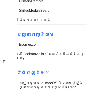
PrimaryRemote
SkilledModuleSearch
ផ្នែកគ្រប់គ្រង
បញ្ហាពេញនិយម
Eporner.com
តើ Lookmovie.io មានសុវត្ថិភាពដែរឬ
ទេ?
្បី
វិធីពេញនិយម
របៀបជួសជុល 'macOS មិនអាចផ្ទៀង
ផ្ទាត់ថាកម្មវិធីនេះគ្មានមេរោគ'