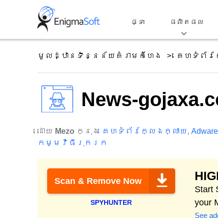
Skip
to
ផ្ទះ
ផលិតផល
content
មូលដ្ឋានទិន្នន័យគំរាមកំហែង
គេហទំព័រ
News-gojaxa.c
ដោយ
Mezo
ក្នុង
គេហទំព័រក្លែងក្លាយ
,
Adware
កម្មវិធីរុករក
HI
Scan & Remove Now
Start
your 
SPYHUNTER
See add