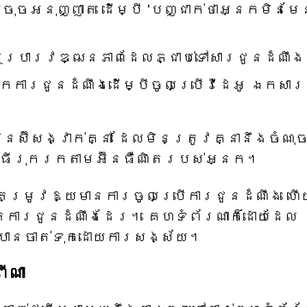
ចុចអនុញ្ញាត ដើម្បី 'បញ្ជាក់ថាអ្នកមិនមែ
របារវឌ្ឍនភាពដែលភ្ជាប់ទៅសារជូនដំណឹ
កការជូនដំណឹងដើម្បីចូលប្រើវីដេអូ ឯកសារ
ស៊ីសង្វាក់គ្នា ដែលមិនត្រូវគ្នានឹងចំណុ
ិធីរុករកតាមអ៊ីនធឺណិតរបស់អ្នក។
តម្រូវឱ្យមានការចូលប្រើការជូនដំណឹង ហើ
ាតការជូនដំណឹងដែរ។ គេហទំព័រណាក៏ដោយដែល
ូវបានចាត់ទុកដោយការសង្ស័យ។
ីណា