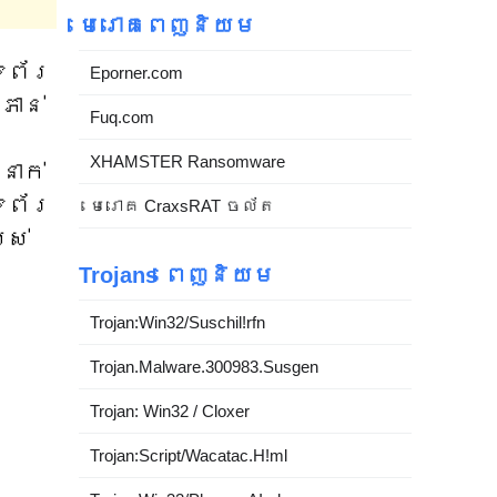
មេរោគពេញនិយម
ំព័រ
Eporner.com
ភាន់
Fuq.com
XHAMSTER Ransomware
នាក់
ំព័រ
មេរោគ CraxsRAT ចល័ត
បស់
Trojans ពេញនិយម
Trojan:Win32/Suschil!rfn
Trojan.Malware.300983.Susgen
Trojan: Win32 / Cloxer
Trojan:Script/Wacatac.H!ml