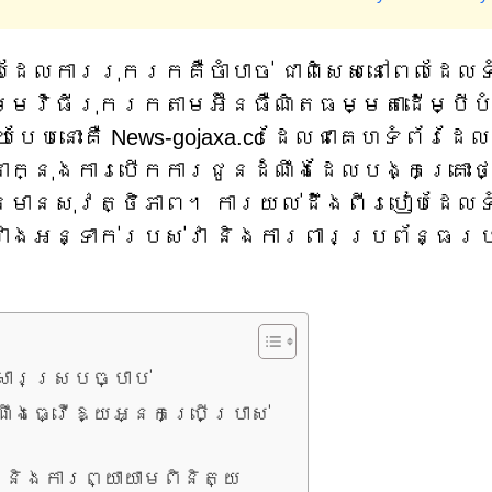
ដែលការរុករកគឺចាំបាច់ ជាពិសេសនៅពេលដែលទ
វិធីរុករកតាមអ៊ីនធឺណិតធម្មតាដើម្បីបំ
បែបនោះគឺ News-gojaxa.cc ដែលជាគេហទំព័រដែល
ក្នុងការបើកការជូនដំណឹងដែលបង្កគ្រោះថ្
នមានសុវត្ថិភាព។ ការយល់ដឹងពីរបៀបដែលទ
សវាងអន្ទាក់របស់វា និងការពារប្រព័ន្ធរ
សារស្របច្បាប់
ឹងធ្វើឱ្យអ្នកប្រើប្រាស់
និងការព្យាយាមពិនិត្យ