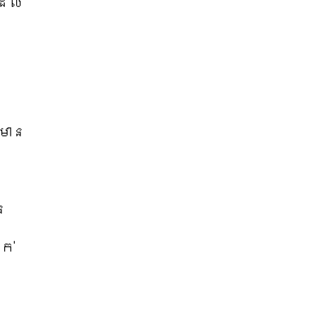
ដែល
មាន
ន
ក់