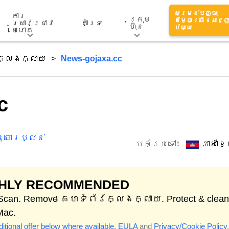
សម្រង់បញ្ចុះ
ការ
ក្រុម
តម្លៃច្រើនអាជ្ញ
ស្រាវជ្រាវ
គាំទ្រ
ហ៊ុន
ប័ណ្ណ
មេរោគ
ក្លែងក្លាយ
News-gojaxa.cc
c
,
ចោរប្លន់
បកប្រែទៅ៖
ភាសាខ
GHLY RECOMMENDED
 Scan. Remove គេហទំព័រក្លែងក្លាយ. Protect & clean
Mac.
itional offer below where available.
EULA
and
Privacy/Cookie Policy
.