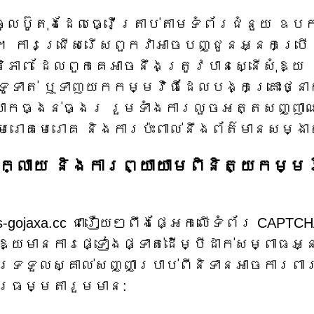
ចូលប៊ូតុងដែលធ្វើត្រាប់តាមទំព័រជំនួយ ឧប
ី។ ការជ្រើសរើសពួកវាអាចបញ្ជូនអ្នកប្រើ
ថិភាព ដែលពួកគេអាចនឹងត្រូវបានស្នើសុំឱ្យ
រទូទាត់ ឬទាញយកកម្មវិធីដែលបង្កគ្រោះថ្នា
ាកធ្ងន់ធ្ងរ រួមទាំងការលួចអត្តសញ្ញា
េរោគមេរោគ និងការប៉ះពាល់នឹងព័ត៌មានសម្ងា
្លាយ និងការព្យាយាមពិនិត្យកម្មវ
-gojaxa.cc ជារឿយៗពឹងផ្អែកលើទំព័រ CAPTCH
្យមានការផ្ទៀងផ្ទាត់ដើម្បីដាក់សម្ពាធអ
ទទួលស្គាល់សញ្ញាប្រាប់ពីនិទានអាចការពា
រធម្មតារួមមាន: