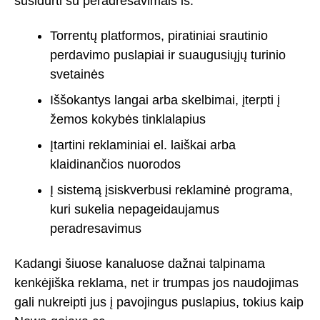
susidurti su peradresavimais iš:
Torrentų platformos, piratiniai srautinio
perdavimo puslapiai ir suaugusiųjų turinio
svetainės
Iššokantys langai arba skelbimai, įterpti į
žemos kokybės tinklalapius
Įtartini reklaminiai el. laiškai arba
klaidinančios nuorodos
Į sistemą įsiskverbusi reklaminė programa,
kuri sukelia nepageidaujamus
peradresavimus
Kadangi šiuose kanaluose dažnai talpinama
kenkėjiška reklama, net ir trumpas jos naudojimas
gali nukreipti jus į pavojingus puslapius, tokius kaip