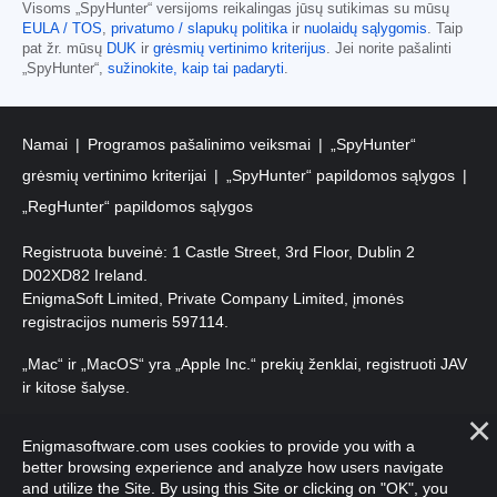
Visoms „SpyHunter“ versijoms reikalingas jūsų sutikimas su mūsų
EULA / TOS
,
privatumo / slapukų politika
ir
nuolaidų sąlygomis
. Taip
pat žr. mūsų
DUK
ir
grėsmių vertinimo kriterijus
. Jei norite pašalinti
„SpyHunter“,
sužinokite, kaip tai padaryti
.
Namai
Programos pašalinimo veiksmai
„SpyHunter“
grėsmių vertinimo kriterijai
„SpyHunter“ papildomos sąlygos
„RegHunter“ papildomos sąlygos
Registruota buveinė: 1 Castle Street, 3rd Floor, Dublin 2
D02XD82 Ireland.
EnigmaSoft Limited, Private Company Limited, įmonės
registracijos numeris 597114.
„Mac“ ir „MacOS“ yra „Apple Inc.“ prekių ženklai, registruoti JAV
ir kitose šalyse.
Autorių teisės 2016-
2025
. EnigmaSoft Ltd. Visos teisės
Enigmasoftware.com uses cookies to provide you with a
saugomos.
better browsing experience and analyze how users navigate
and utilize the Site. By using this Site or clicking on "OK", you