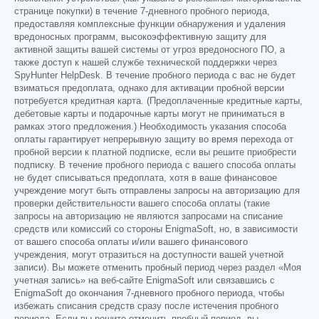
странице покупки) в течение 7-дневного пробного периода,
предоставляя комплексные функции обнаружения и удаления
вредоносных программ, высокоэффективную защиту для
активной защиты вашей системы от угроз вредоносного ПО, а
также доступ к нашей службе технической поддержки через
SpyHunter HelpDesk. В течение пробного периода с вас не будет
взиматься предоплата, однако для активации пробной версии
потребуется кредитная карта. (Предоплаченные кредитные карты,
дебетовые карты и подарочные карты могут не приниматься в
рамках этого предложения.) Необходимость указания способа
оплаты гарантирует непрерывную защиту во время перехода от
пробной версии к платной подписке, если вы решите приобрести
подписку. В течение пробного периода с вашего способа оплаты
не будет списываться предоплата, хотя в ваше финансовое
учреждение могут быть отправлены запросы на авторизацию для
проверки действительности вашего способа оплаты (такие
запросы на авторизацию не являются запросами на списание
средств или комиссий со стороны EnigmaSoft, но, в зависимости
от вашего способа оплаты и/или вашего финансового
учреждения, могут отразиться на доступности вашей учетной
записи). Вы можете отменить пробный период через раздел «Моя
учетная запись» на веб-сайте EnigmaSoft или связавшись с
EnigmaSoft до окончания 7-дневного пробного периода, чтобы
избежать списания средств сразу после истечения пробного