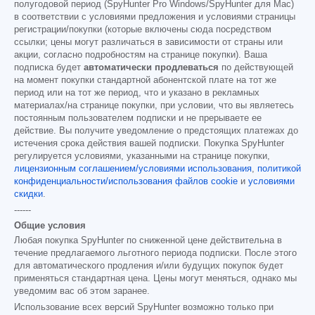
полугодовой период (SpyHunter Pro Windows/SpyHunter для Mac)
в соответствии с условиями предложения и условиями страницы
регистрации/покупки (которые включены сюда посредством
ссылки; цены могут различаться в зависимости от страны или
акции, согласно подробностям на странице покупки). Ваша
подписка будет
автоматически продлеваться
по действующей
на момент покупки стандартной абонентской плате на тот же
период или на тот же период, что и указано в рекламных
материалах/на странице покупки, при условии, что вы являетесь
постоянным пользователем подписки и не прерываете ее
действие. Вы получите уведомление о предстоящих платежах до
истечения срока действия вашей подписки. Покупка SpyHunter
регулируется условиями, указанными на странице покупки,
лицензионным соглашением/условиями использования
,
политикой
конфиденциальности/использования файлов cookie
и
условиями
скидки
.
------
Общие условия
Любая покупка SpyHunter по сниженной цене действительна в
течение предлагаемого льготного периода подписки. После этого
для автоматического продления и/или будущих покупок будет
применяться стандартная цена. Цены могут меняться, однако мы
уведомим вас об этом заранее.
Использование всех версий SpyHunter возможно только при