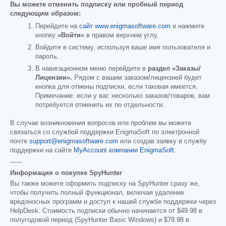
Вы можете отменить подписку или пробный период
следующим образом:
Перейдите на
сайт www.enigmasoftware.com
и нажмите
кнопку
«Войти»
в правом верхнем углу.
Войдите в систему, используя ваше имя пользователя и
пароль.
В навигационном меню перейдите в
раздел «Заказы/
Лицензии».
Рядом с вашим заказом/лицензией будет
кнопка для отмены подписки, если таковая имеется.
Примечание: если у вас несколько заказов/товаров, вам
потребуется отменить их по отдельности.
В случае возникновения вопросов или проблем вы можете
связаться со службой поддержки EnigmaSoft по электронной
почте
support@enigmasoftware.com
или создав заявку в службу
поддержки на сайте
MyAccount компании EnigmaSoft
.
------
Информация о покупке SpyHunter
Вы также можете оформить подписку на SpyHunter сразу же,
чтобы получить полный функционал, включая удаление
вредоносных программ и доступ к нашей службе поддержки через
HelpDesk. Стоимость подписки обычно начинается от
$49.98
в
полугодовой период (SpyHunter Basic Windows) и
$79.98
в