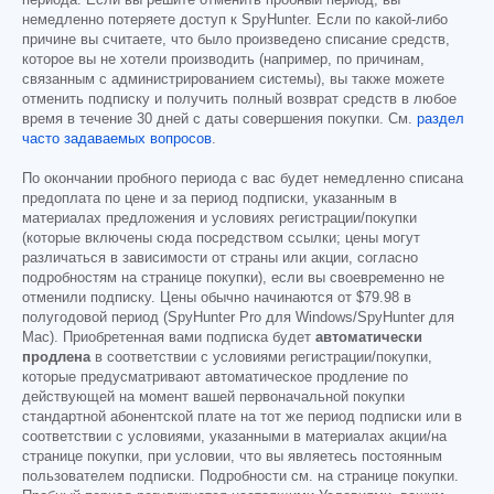
периода. Если вы решите отменить пробный период, вы
немедленно потеряете доступ к SpyHunter. Если по какой-либо
причине вы считаете, что было произведено списание средств,
которое вы не хотели производить (например, по причинам,
связанным с администрированием системы), вы также можете
отменить подписку и получить полный возврат средств в любое
время в течение 30 дней с даты совершения покупки. См.
раздел
часто задаваемых вопросов
.
По окончании пробного периода с вас будет немедленно списана
предоплата по цене и за период подписки, указанным в
материалах предложения и условиях регистрации/покупки
(которые включены сюда посредством ссылки; цены могут
различаться в зависимости от страны или акции, согласно
подробностям на странице покупки), если вы своевременно не
отменили подписку. Цены обычно начинаются от
$79.98
в
полугодовой период (SpyHunter Pro для Windows/SpyHunter для
Mac). Приобретенная вами подписка будет
автоматически
продлена
в соответствии с условиями регистрации/покупки,
которые предусматривают автоматическое продление по
действующей на момент вашей первоначальной покупки
стандартной абонентской плате на тот же период подписки или в
соответствии с условиями, указанными в материалах акции/на
странице покупки, при условии, что вы являетесь постоянным
пользователем подписки. Подробности см. на странице покупки.