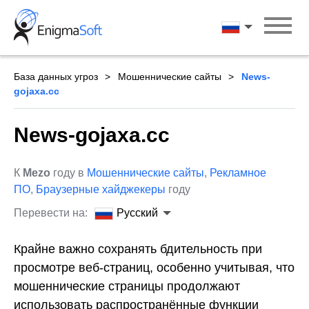
Skip
to
Русский
content
База данных угроз
Мошеннические сайты
News-
gojaxa.cc
News-gojaxa.cc
К
Mezo
году в
Мошеннические сайты
,
Рекламное
ПО
,
Браузерные хайджекеры
году
Перевести на:
Русский
Крайне важно сохранять бдительность при
просмотре веб-страниц, особенно учитывая, что
мошеннические страницы продолжают
использовать распространённые функции