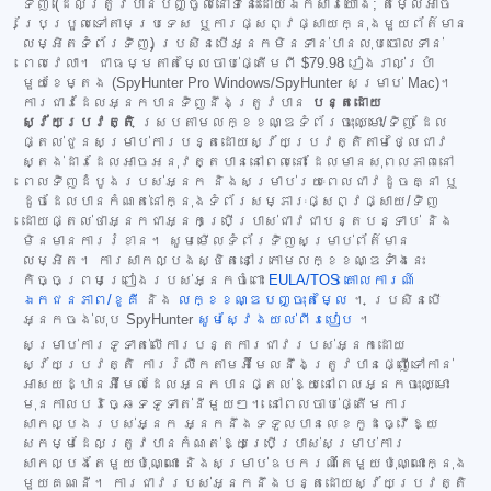
ទិញ (ដែលត្រូវបានបញ្ចូលនៅទីនេះដោយឯកសារយោង; តម្លៃអាច
ប្រែប្រួលទៅតាមប្រទេស ឬការផ្សព្វផ្សាយក្នុងមួយព័ត៌មាន
លម្អិតទំព័រទិញ) ប្រសិនបើអ្នកមិនទាន់បានលុបចោលទាន់
ពេលវេលា។ ជាធម្មតាតម្លៃចាប់ផ្តើមពី
$79.98
រៀងរាល់ប្រាំ
មួយខែម្តង (SpyHunter Pro Windows/SpyHunter សម្រាប់ Mac)។
ការជាវដែលអ្នកបានទិញនឹងត្រូវបាន
បន្តដោយ
ស្វ័យប្រវត្តិ
ស្របតាមលក្ខខណ្ឌទំព័រចុះឈ្មោះ/ទិញ ដែល
ផ្តល់ជូនសម្រាប់ការបន្តដោយស្វ័យប្រវត្តិតាមថ្លៃជាវ
ស្តង់ដារដែលអាចអនុវត្តបាននៅពេលនោះ ដែលមានសុពលភាពនៅ
ពេលទិញដំបូងរបស់អ្នក និងសម្រាប់រយៈពេលជាវដូចគ្នា ឬ
ដូចដែលបានកំណត់នៅក្នុងទំព័រសម្ភារៈផ្សព្វផ្សាយ/ទិញ
ដោយផ្តល់ថាអ្នកជាអ្នកប្រើប្រាស់ជាវជាបន្តបន្ទាប់ និង
មិនមានការរំខាន។ សូមមើលទំព័រទិញសម្រាប់ព័ត៌មាន
លម្អិត។ ការសាកល្បងស្ថិតនៅក្រោមលក្ខខណ្ឌទាំងនេះ
កិច្ចព្រមព្រៀងរបស់អ្នកចំពោះ
EULA/TOS
គោលការណ៍
ឯកជនភាព/ខូគី
និង
លក្ខខណ្ឌបញ្ចុះតម្លៃ
។ ប្រសិនបើ
អ្នកចង់លុប SpyHunter
សូមស្វែងយល់ពីរបៀប
។
សម្រាប់ការទូទាត់លើការបន្តការជាវរបស់អ្នកដោយ
ស្វ័យប្រវត្តិ ការរំលឹកតាមអ៊ីមែលនឹងត្រូវបានផ្ញើទៅកាន់
អាសយដ្ឋានអ៊ីមែលដែលអ្នកបានផ្តល់ឱ្យនៅពេលអ្នកចុះឈ្មោះ
មុនកាលបរិច្ឆេទទូទាត់នីមួយៗ។ នៅពេលចាប់ផ្តើមការ
សាកល្បងរបស់អ្នក អ្នកនឹងទទួលបានលេខកូដធ្វើឱ្យ
សកម្មដែលត្រូវបានកំណត់ឱ្យប្រើប្រាស់សម្រាប់ការ
សាកល្បងតែមួយប៉ុណ្ណោះ និងសម្រាប់ឧបករណ៍តែមួយប៉ុណ្ណោះក្នុង
មួយគណនី។ ការជាវរបស់អ្នកនឹងបន្តដោយស្វ័យប្រវត្តិ