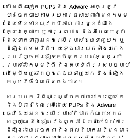
លើសពីនេះទៀត PUPs និង Adware អាចត្រូវ
បានចែកចាយតាមរយៈការផ្សាយពាណិជ្ជកម្ម
ដែលមិនមានសុវត្ថិភាព ការជូនដំណឹង
ក្លែងក្លាយ ឬការព្រមាន និងអ៊ីមែលបន្លំ
ដែលទាក់ទាញអ្នកប្រើប្រាស់ឱ្យទាញយក ឬ
ដំឡើងកម្មវិធី។ យុទ្ធសាស្ត្រទាំងនេះកេង
ប្រវ័ញ្ចការជឿទុកចិត្តរបស់អ្នកប្រើ
ប្រាស់លើកម្មវិធី និងគេហទំព័រស្របច្បាប់
ដើម្បីបញ្ឆោតពួកគេឱ្យទាញយក និងដំឡើង
កម្មវិធីដែលមិនចង់បាន។
សរុបមក វិធីសាស្រ្តចែកចាយបោកបញ្ឆោត
និងបំភាន់ដែលប្រើដោយ PUPs និង Adware
ធ្វើឱ្យអ្នកប្រើប្រាស់ពិបាកកំណត់អត្ត
សញ្ញាណ និងជៀសវាងពួកវា ដែលនាំទៅដល់ការ
ដំឡើងដោយអចេតនា និងផលវិបាកអវិជ្ជមាន