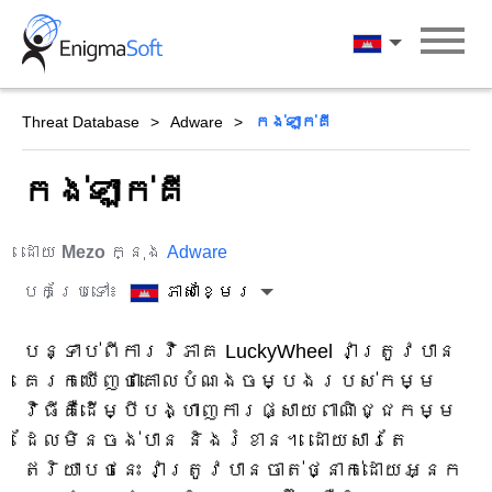
Skip
to
ភាសាខ្មែរ
content
Threat Database
Adware
កង់ឡាក់គី
កង់ឡាក់គី
ដោយ
Mezo
ក្នុង
Adware
បកប្រែទៅ៖
ភាសាខ្មែរ
បន្ទាប់ពីការវិភាគ LuckyWheel វាត្រូវបាន
គេរកឃើញថាគោលបំណងចម្បងរបស់កម្ម
វិធីគឺដើម្បីបង្ហាញការផ្សាយពាណិជ្ជកម្ម
ដែលមិនចង់បាន និងរំខាន។ ដោយសារតែ
ឥរិយាបថនេះ វាត្រូវបានចាត់ថ្នាក់ដោយអ្នក