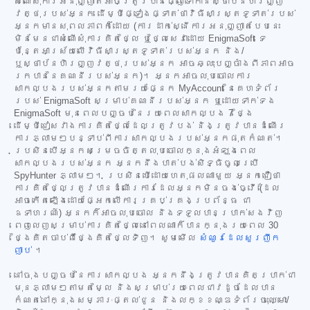
សំណើសុំការអនុញ្ញាតអាចត្រូវបានផ្ញើទៅកាន់ស្ថាប័នហិរញ្ញ
វត្ថុរបស់អ្នក ដើម្បីផ្ទៀងផ្ទាត់ថាវិធីសាស្ត្រទូទាត់របស់
អ្នកមានសុពលភាពក៏ដោយ (ការដាក់ស្នើការអនុញ្ញាតបែបនេះ
មិនមែនជាសំណើសុំការគិតថ្លៃ ឬថ្លៃសេវាដោយ EnigmaSoft ទេ
ប៉ុន្តែអាស្រ័យលើវិធីសាស្ត្រទូទាត់របស់អ្នក និង/
ឬស្ថាប័នហិរញ្ញវត្ថុរបស់អ្នក អាចឆ្លុះបញ្ចាំងពីភាពអាច
រកបាននៃគណនីរបស់អ្នក)។ អ្នកអាចលុបចោលការ
សាកល្បងរបស់អ្នកតាមរយៈផ្នែក MyAccount នៃគេហទំព័រ
របស់ EnigmaSoft សម្រាប់គណនីរបស់អ្នក ឬដោយទាក់ទង
EnigmaSoft មុនពេលបញ្ចប់នៃរយៈពេលសាកល្បង 7 ថ្ងៃ
ដើម្បីជៀសវាងការគិតថ្លៃដែលត្រូវបង់ និងត្រូវបានដំណើរ
ការភ្លាមៗបន្ទាប់ពីការសាកល្បងរបស់អ្នកផុតកំណត់។
ប្រសិនបើអ្នកសម្រេចចិត្តលុបចោលក្នុងអំឡុងពេល
សាកល្បងរបស់អ្នក អ្នកនឹងបាត់បង់សិទ្ធិចូលប្រើ
SpyHunter ភ្លាមៗ។ ប្រសិនបើដោយហេតុផលណាមួយ អ្នកជឿថា
ការគិតថ្លៃត្រូវបានដំណើរការដែលអ្នកមិនចង់ធ្វើ (ដែល
អាចកើតឡើងដោយផ្អែកលើការគ្រប់គ្រងប្រព័ន្ធ ជា
ឧទាហរណ៍) អ្នកក៏អាចលុបចោល និងទទួលបានប្រាក់សងវិញ
ពេញលេញសម្រាប់ការគិតថ្លៃនៅពេលណាក៏បានក្នុងរយៈពេល 30
ថ្ងៃគិតចាប់ពីថ្ងៃគិតថ្លៃទិញ។ សូមមើល
សំណួរដែលសួរញឹក
ញាប់
។
នៅចុងបញ្ចប់នៃការសាកល្បង អ្នកនឹងត្រូវបានគិតប្រាក់ជា
មុនភ្លាមៗតាមតម្លៃ និងសម្រាប់រយៈពេលជាវដូចដែលបាន
កំណត់នៅក្នុងសម្ភារៈផ្តល់ជូន និងលក្ខខណ្ឌទំព័រចុះឈ្មោះ/