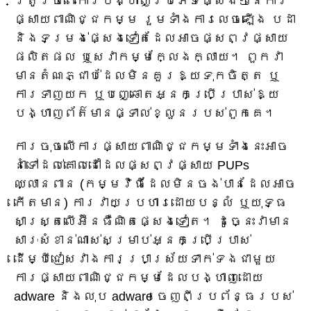
ត្រូវចំពោះការបង្ហាញប្រភេទផ្សេងៗនៃការ
ផ្សាយពាណិជ្ជកម្ម រួមទាំងការលេចឡើង បដា
និងទម្រង់ផ្សេងទៀតដែលអាចផ្សព្វផ្សាយ
ផលិតផល ឬសេវាកម្មក្លែងក្លាយ។ ពួកវា
មានតំណភ្ជាប់ដែលមិនគួរឱ្យទុកចិត្ត ឬ
ការទាញយក ឬបញ្ឆោតអ្នកប្រើប្រាស់ឱ្យ
បង្ហាញព័ត៌មានផ្ទាល់ខ្លួនរបស់ពួកគេ។
ការចុចលើការផ្សាយពាណិជ្ជកម្មទាំងនេះអាច
នាំទៅដល់គោលដៅដែលផ្សព្វផ្សាយ PUPs
ឈ្លានពាន (កម្មវិធីដែលមិនចង់បានដែលអាច
កើតមាន) ការវាយប្រហារដោយបន្លំ ឬយុទ្ធ
សាស្ត្រលើអ៊ីនធឺណិតផ្សេងទៀត។ ដូច្នេះវាមាន
សារៈសំខាន់ណាស់សម្រាប់អ្នកប្រើប្រាស់
ដើម្បីជៀសវាងការប្រាស្រ័យទាក់ទងជាមួយ
ការផ្សាយពាណិជ្ជកម្មដែលបង្ហាញដោយ
adware និងលុប adware ចេញពីប្រព័ន្ធរបស់