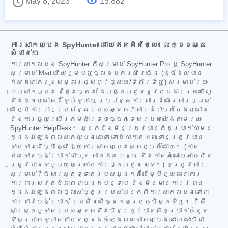
May 8, 2023
15,882
ការសាកល្បង SpyHunter ដោយឥតគិតថ្លៃ៖ លក្ខខណ្ឌ
សំខាន់ៗ
ការសាកល្បង SpyHunter គឺសម្រាប់ SpyHunter Pro ឬ SpyHunter
សម្រាប់ Mac ហើយរួមបញ្ចូលឧបករណ៍ច្រើន (ដូចដែលបាន
កំណត់នៅក្នុងសម្ភារៈផ្សព្វផ្សាយ/ទំព័រទិញ) សម្រាប់រយៈ
ពេលសាកល្បង 7 ថ្ងៃម្តង ដែលផ្តល់ជូននូវមុខងាររកឃើញ
និងដកមេរោគដ៏ទូលំទូលាយ ប្រព័ន្ធការពារដំណើរការខ្ពស់
ដើម្បីការពារប្រព័ន្ធរបស់អ្នកពីការគំរាមកំហែងមេរោគ
និងការចូលប្រើក្រុមគាំទ្របច្ចេកទេសរបស់យើងតាមរយៈ
SpyHunter HelpDesk។ អ្នកនឹងមិនត្រូវបានគិតប្រាក់ជាមុន
ក្នុងអំឡុងពេលសាកល្បងនោះទេ ទោះបីជាកាតឥណទានត្រូវបាន
ទាមទារដើម្បីធ្វើឱ្យការសាកល្បងសកម្មក៏ដោយ។ (កាត
ឥណទានបង់ប្រាក់ជាមុន កាតឥណពន្ធ និងកាតអំណោយអាចមិន
ត្រូវបានទទួលយកក្រោមការផ្តល់ជូននេះទេ។) តម្រូវការ
សម្រាប់វិធីសាស្ត្រទូទាត់របស់អ្នកគឺដើម្បីជួយធានាការ
ការពារសុវត្ថិភាពជាបន្តបន្ទាប់ និងមិនមានការរំខាន
ក្នុងអំឡុងពេលផ្លាស់ប្តូររបស់អ្នកពីការសាកល្បងទៅជា
ការជាវបង់ប្រាក់ ប្រសិនបើអ្នកសម្រេចចិត្តទិញ។ វិធី
សាស្ត្រទូទាត់របស់អ្នកនឹងមិនត្រូវបានគិតប្រាក់ចំនួន
ទឹកប្រាក់ទូទាត់ជាមុនក្នុងអំឡុងពេលសាកល្បងនោះទេ ទោះបីជា