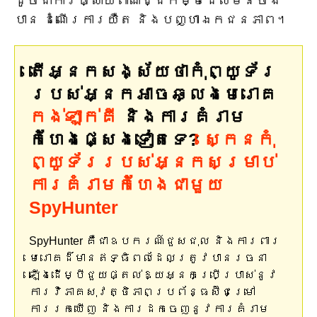
ដូចជាការផ្សាយពាណិជ្ជកម្មដែលមិនចង់
បាន ដំណើរការយឺត និងបញ្ហាឯកជនភាព។
តើអ្នកសង្ស័យថាកុំព្យូទ័រ
របស់អ្នកអាចឆ្លងមេរោគ
កង់ឡាក់គី
និងការគំរាម
កំហែងផ្សេងទៀតទេ?
ស្កេនកុំ
ព្យូទ័ររបស់អ្នកសម្រាប់
ការគំរាមកំហែងជាមួយ
SpyHunter
SpyHunter គឺជាឧបករណ៍ជួសជុល និងការពារ
មេរោគដ៏មានឥទ្ធិពលដែលត្រូវបានរចនា
ឡើងដើម្បីជួយផ្តល់ឱ្យអ្នកប្រើប្រាស់នូវ
ការវិភាគសុវត្ថិភាពប្រព័ន្ធស៊ីជម្រៅ
ការរកឃើញ និងការដកចេញនូវការគំរាម