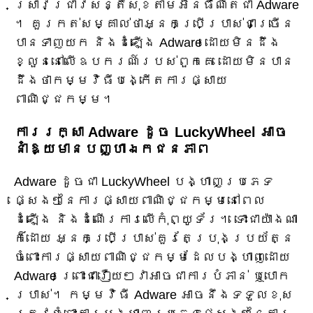
ស្រាវជ្រាវសន្តិសុខតាមអ៊ីនធឺណិតជា Adware
។ គួរកត់សម្គាល់ថាអ្នកប្រើប្រាស់ជាច្រើន
បានទាញយក និងដំឡើង Adware ដោយមិនដឹង
ខ្លួននៅលើឧបករណ៍របស់ពួកគេ ដោយមិនបាន
ដឹងថាកម្មវិធីបង្កើតការផ្សាយ
ពាណិជ្ជកម្ម។
ការរក្សា Adware ដូច LuckyWheel អាច
នាំឱ្យមានបញ្ហាឯកជនភាព
Adware ដូចជា LuckyWheel បង្ហាញប្រភេទ
ផ្សេងៗនៃការផ្សាយពាណិជ្ជកម្មនៅពេល
ដំឡើង និងដំណើរការលើកុំព្យូទ័រ។ ទោះជាយ៉ាងណា
ក៏ដោយ អ្នកប្រើប្រាស់គួរតែប្រុងប្រយ័ត្ន
ចំពោះការផ្សាយពាណិជ្ជកម្មដែលបង្ហាញដោយ
Adware ព្រោះជារឿយៗវាអាចជាការបំភាន់ ឬបោក
ប្រាស់។ កម្មវិធី Adware អាចនឹងទទួលខុស