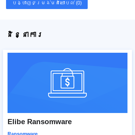
បង្ហាញទម្រង់មតិយោបល់ (0)
និន្នាការ
Elibe Ransomware
Ransomware