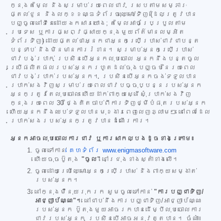
ក្នុងតម្លៃ និងសម្រាប់រយៈពេលជាវ ស្របតាមសម្ភារៈ
ផ្តល់ជូន និងលក្ខខណ្ឌទំព័រចុះឈ្មោះ/ទិញ (ដែលត្រូវបាន
បញ្ចូលនៅទីនេះដោយឯកសារយោង; តម្លៃអាចប្រែប្រួលតាម
ប្រទេស ឬការផ្សព្វផ្សាយក្នុងមួយព័ត៌មានលម្អិត
ទំព័រទិញ) ដោយផ្តល់ថាអ្នកជាអ្នកប្រើប្រាស់ជាវជាបន្ត
បន្ទាប់ និងមិនមានការរំខាន។ សម្រាប់អ្នកប្រើប្រាស់
ជាវបង់ប្រាក់ ប្រសិនបើអ្នកលុបចោល អ្នកនឹងបន្តចូល
ប្រើផលិតផលរបស់អ្នករហូតដល់ចុងបញ្ចប់នៃរយៈពេល
ជាវបង់ប្រាក់របស់អ្នក។ ប្រសិនបើអ្នកចង់ទទួលបាន
ប្រាក់សងវិញសម្រាប់រយៈពេលជាវបច្ចុប្បន្នរបស់អ្នក
អ្នកត្រូវតែលុបចោល ហើយដាក់ពាក្យស្នើសុំប្រាក់សងវិញ
ក្នុងរយៈពេល 30 ថ្ងៃគិតចាប់ពីការទិញថ្មីបំផុតរបស់អ្នក
ហើយអ្នកនឹងឈប់ទទួលបានមុខងារពេញលេញភ្លាមៗ នៅពេលដែល
ប្រាក់សងរបស់អ្នកត្រូវបានដំណើរការ។
អ្នកអាចលុបចោលការជាវ ឬការសាកល្បងដូចខាងក្រោម៖
ចូលទៅកាន់
គេហទំព័រ www.enigmasoftware.com
ហើយចុចប៊ូតុង
"ចូល"
នៅជ្រុងខាងស្តាំខាងលើ។
ចូលដោយប្រើឈ្មោះអ្នកប្រើប្រាស់ និងពាក្យសម្ងាត់
របស់អ្នក។
នៅក្នុងម៉ឺនុយរុករក សូមចូលទៅកាន់
"ការបញ្ជាទិញ/
អាជ្ញាប័ណ្ណ"។
នៅជាប់នឹងការបញ្ជាទិញ/អាជ្ញាប័ណ្ណ
របស់អ្នក ប៊ូតុងមួយអាចរកបានដើម្បីលុបចោលការ
ជាវរបស់អ្នក ប្រសិនបើអាចអនុវត្តបាន។ ចំណាំ៖