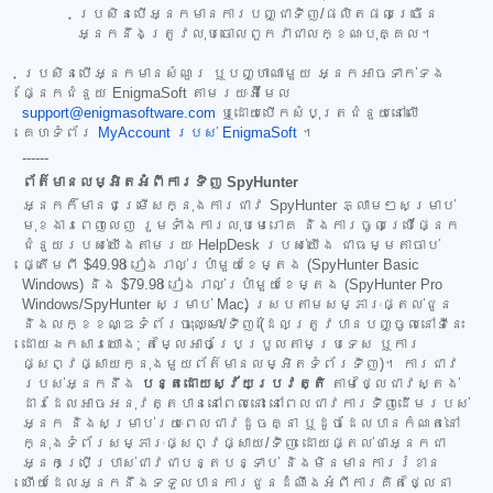
ប្រសិនបើអ្នកមានការបញ្ជាទិញ/ផលិតផលច្រើន
អ្នកនឹងត្រូវលុបចោលពួកវាជាលក្ខណៈបុគ្គល។
ប្រសិនបើអ្នកមានសំណួរ ឬបញ្ហាណាមួយ អ្នកអាចទាក់ទង
ផ្នែកជំនួយ EnigmaSoft តាមរយៈអ៊ីមែល
support@enigmasoftware.com
ឬដោយបើកសំបុត្រជំនួយនៅលើ
គេហទំព័រ
MyAccount របស់ EnigmaSoft
។
------
ព័ត៌មានលម្អិតអំពីការទិញ SpyHunter
អ្នកក៏មានជម្រើសក្នុងការជាវ SpyHunter ភ្លាមៗសម្រាប់
មុខងារពេញលេញ រួមទាំងការលុបមេរោគ និងការចូលប្រើផ្នែក
ជំនួយរបស់យើងតាមរយៈ HelpDesk របស់យើង ជាធម្មតាចាប់
ផ្តើមពី
$49.98
រៀងរាល់ប្រាំមួយខែម្តង (SpyHunter Basic
Windows) និង
$79.98
រៀងរាល់ប្រាំមួយខែម្តង (SpyHunter Pro
Windows/SpyHunter សម្រាប់ Mac) ស្របតាមសម្ភារៈផ្តល់ជូន
និងលក្ខខណ្ឌទំព័រចុះឈ្មោះ/ទិញ (ដែលត្រូវបានបញ្ចូលនៅទីនេះ
ដោយឯកសារយោង; តម្លៃអាចប្រែប្រួលតាមប្រទេស ឬការ
ផ្សព្វផ្សាយក្នុងមួយព័ត៌មានលម្អិតទំព័រទិញ)។ ការជាវ
របស់អ្នកនឹង
បន្តដោយស្វ័យប្រវត្តិ
តាមថ្លៃជាវស្តង់
ដារដែលអាចអនុវត្តបាននៅពេលនោះ នៅពេលជាវការទិញដើមរបស់
អ្នក និងសម្រាប់រយៈពេលជាវដូចគ្នា ឬដូចដែលបានកំណត់នៅ
ក្នុងទំព័រសម្ភារៈផ្សព្វផ្សាយ/ទិញ ដោយផ្តល់ថាអ្នកជា
អ្នកប្រើប្រាស់ជាវជាបន្តបន្ទាប់ និងមិនមានការរំខាន
ហើយដែលអ្នកនឹងទទួលបានការជូនដំណឹងអំពីការគិតថ្លៃនា