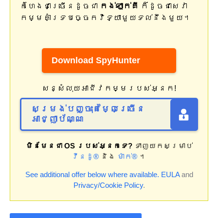
កំហែងជាច្រើនដូចជា
កង់ឡាក់គី
ក៏ដូចជាសេវា
កម្មគាំទ្របច្ចេកវិទ្យាមួយទល់នឹងមួយ។
Download SpyHunter
សន្សំលុយអាជីវកម្មរបស់អ្នក!
សម្រង់បញ្ចុះតម្លៃច្រើន
អាជ្ញាប័ណ្ណ
មិនមែនជា OS របស់អ្នកទេ?
ទាញយកសម្រាប់
វីនដូ®
និង
ម៉ាក់®
។
See additional offer below where available.
EULA
and
Privacy/Cookie Policy
.