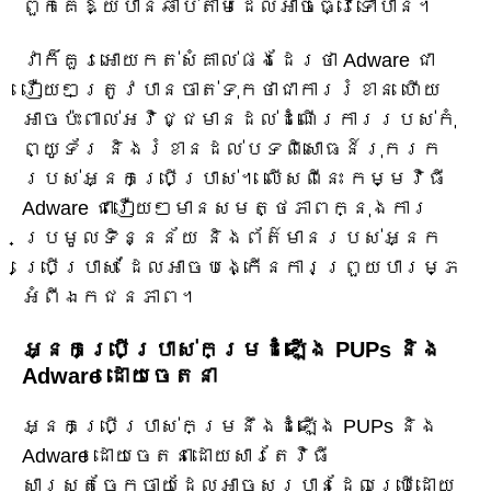
ពួកគេឱ្យបានឆាប់តាមដែលអាចធ្វើទៅបាន។
វាក៏គួរអោយកត់សំគាល់ផងដែរថា Adware ជា
រឿយៗត្រូវបានចាត់ទុកថាជាការរំខាន ហើយ
អាចប៉ះពាល់អវិជ្ជមានដល់ដំណើរការរបស់កុំ
ព្យូទ័រ និងរំខានដល់បទពិសោធន៍រុករក
របស់អ្នកប្រើប្រាស់។ លើសពីនេះ កម្មវិធី
Adware ជារឿយៗមានសមត្ថភាពក្នុងការ
ប្រមូលទិន្នន័យ និងព័ត៌មានរបស់អ្នក
ប្រើប្រាស់ ដែលអាចបង្កើនការព្រួយបារម្ភ
អំពីឯកជនភាព។
អ្នកប្រើប្រាស់កម្រដំឡើង PUPs និង
Adware ដោយចេតនា
អ្នកប្រើប្រាស់កម្រនឹងដំឡើង PUPs និង
Adware ដោយចេតនាដោយសារតែវិធី
សាស្រ្តចែកចាយដែលអាចសួរបានដែលប្រើដោយ