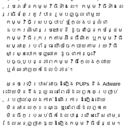
ប្រភេទនៃកម្មវិធីទាំងនេះ។ កម្មវិធីទាំងនេះ
ច្រើនតែត្រូវបានរួមបញ្ចូលជាមួយ
កម្មវិធីស្របច្បាប់ ឬក្លែងបន្លំជា
ឧបករណ៍មានប្រយោជន៍ ដូចជាផ្នែកបន្ថែម
កម្មវិធីរុករកតាមអ៊ីនធឺណិត ឬកម្មវិធី
សម្អាតប្រព័ន្ធ ហើយចែកចាយតាមរយៈវិធី
សាស្ត្របោកបញ្ឆោត ដូចជាការធ្វើ
បច្ចុប្បន្នភាពកម្មវិធីក្លែងក្លាយ
ឬតំណទាញយកដែលបំភាន់។
អ្នកប្រើប្រាស់អាចដំឡើង PUPs និង Adware
ដោយមិនដឹងខ្លួន នៅពេលដែលពួកគេប្រញាប់
ប្រញាល់ឆ្លងកាត់ដំណើរការដំឡើងដោយ
មិនអានលក្ខខណ្ឌ ឬនៅពេលដែលពួកគេ
មិនធីកប្រអប់ធីកដែលបានជ្រើសរើសជាមុន
ដែលអនុញ្ញាតឱ្យដំឡើងកម្មវិធីបន្ថែម។