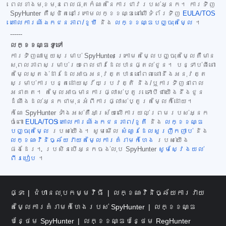
ពេលខាងមុខមុនពេលផុតកំណត់នៃការជាវរបស់អ្នក។ ការទិញ
SpyHunter គឺស្ថិតនៅក្រោមលក្ខខណ្ឌនៅលើទំព័រទិញ
EULA/TOS
គោលការណ៍ឯកជនភាព/ខូឃី
និង
លក្ខខណ្ឌបញ្ចុះតម្លៃ
។
------
លក្ខខណ្ឌទូទៅ
ការទិញណាមួយសម្រាប់ SpyHunter ក្រោមតម្លៃបញ្ចុះតម្លៃគឺមាន
សុពលភាពសម្រាប់រយៈពេលជាវដែលបានផ្តល់ជូន។ បន្ទាប់ពីនោះ
តម្លៃស្តង់ដារដែលអាចអនុវត្តបាននៅពេលនោះនឹងអនុវត្ត
សម្រាប់ការបន្តដោយស្វ័យប្រវត្តិ និង/ឬការទិញនាពេល
អនាគត។ តម្លៃអាចមានការផ្លាស់ប្តូរ ទោះបីជាយើងនឹងជូន
ដំណឹងដល់អ្នកជាមុនអំពីការផ្លាស់ប្តូរតម្លៃក៏ដោយ។
កំណែ SpyHunter ទាំងអស់គឺអាស្រ័យលើការយល់ព្រមរបស់អ្នក
ចំពោះ
EULA/TOS
គោលការណ៍ឯកជនភាព/ខូគី
និង
លក្ខខណ្ឌ
បញ្ចុះតម្លៃ
របស់យើង។ សូមមើល
សំណួរដែលសួរញឹកញាប់
និង
លក្ខណៈវិនិច្ឆ័យវាយតម្លៃការគំរាមកំហែង
របស់យើង
ផងដែរ។ ប្រសិនបើអ្នកចង់លុប SpyHunter
សូមស្វែងយល់
ពីរបៀប
។
ផ្ទះ
ជំហានលុបកម្មវិធី
លក្ខណៈវិនិច្ឆ័យការវាយ
តម្លៃការគំរាមកំហែងរបស់ SpyHunter
លក្ខខណ្ឌ
បន្ថែម SpyHunter
លក្ខខណ្ឌបន្ថែម RegHunter