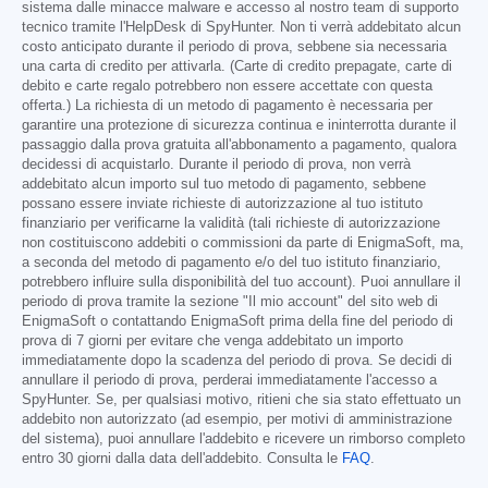
sistema dalle minacce malware e accesso al nostro team di supporto
tecnico tramite l'HelpDesk di SpyHunter. Non ti verrà addebitato alcun
costo anticipato durante il periodo di prova, sebbene sia necessaria
una carta di credito per attivarla. (Carte di credito prepagate, carte di
debito e carte regalo potrebbero non essere accettate con questa
offerta.) La richiesta di un metodo di pagamento è necessaria per
garantire una protezione di sicurezza continua e ininterrotta durante il
passaggio dalla prova gratuita all'abbonamento a pagamento, qualora
decidessi di acquistarlo. Durante il periodo di prova, non verrà
addebitato alcun importo sul tuo metodo di pagamento, sebbene
possano essere inviate richieste di autorizzazione al tuo istituto
finanziario per verificarne la validità (tali richieste di autorizzazione
non costituiscono addebiti o commissioni da parte di EnigmaSoft, ma,
a seconda del metodo di pagamento e/o del tuo istituto finanziario,
potrebbero influire sulla disponibilità del tuo account). Puoi annullare il
periodo di prova tramite la sezione "Il mio account" del sito web di
EnigmaSoft o contattando EnigmaSoft prima della fine del periodo di
prova di 7 giorni per evitare che venga addebitato un importo
immediatamente dopo la scadenza del periodo di prova. Se decidi di
annullare il periodo di prova, perderai immediatamente l'accesso a
SpyHunter. Se, per qualsiasi motivo, ritieni che sia stato effettuato un
addebito non autorizzato (ad esempio, per motivi di amministrazione
del sistema), puoi annullare l'addebito e ricevere un rimborso completo
entro 30 giorni dalla data dell'addebito. Consulta le
FAQ
.