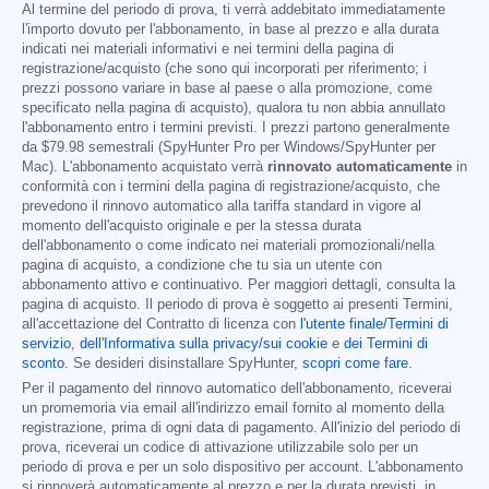
Al termine del periodo di prova, ti verrà addebitato immediatamente
l'importo dovuto per l'abbonamento, in base al prezzo e alla durata
indicati nei materiali informativi e nei termini della pagina di
registrazione/acquisto (che sono qui incorporati per riferimento; i
prezzi possono variare in base al paese o alla promozione, come
specificato nella pagina di acquisto), qualora tu non abbia annullato
l'abbonamento entro i termini previsti. I prezzi partono generalmente
da
$79.98
semestrali (SpyHunter Pro per Windows/SpyHunter per
Mac). L'abbonamento acquistato verrà
rinnovato automaticamente
in
conformità con i termini della pagina di registrazione/acquisto, che
prevedono il rinnovo automatico alla tariffa standard in vigore al
momento dell'acquisto originale e per la stessa durata
dell'abbonamento o come indicato nei materiali promozionali/nella
pagina di acquisto, a condizione che tu sia un utente con
abbonamento attivo e continuativo. Per maggiori dettagli, consulta la
pagina di acquisto. Il periodo di prova è soggetto ai presenti Termini,
all'accettazione del Contratto di licenza con
l'utente finale/Termini di
servizio
,
dell'Informativa sulla privacy/sui cookie
e
dei Termini di
sconto
. Se desideri disinstallare SpyHunter,
scopri come fare
.
Per il pagamento del rinnovo automatico dell'abbonamento, riceverai
un promemoria via email all'indirizzo email fornito al momento della
registrazione, prima di ogni data di pagamento. All'inizio del periodo di
prova, riceverai un codice di attivazione utilizzabile solo per un
periodo di prova e per un solo dispositivo per account. L'abbonamento
si rinnoverà automaticamente al prezzo e per la durata previsti, in