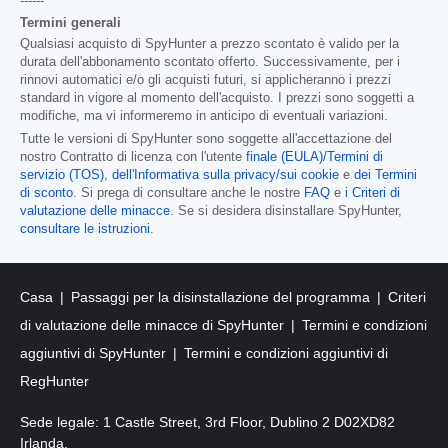
------
Termini generali
Qualsiasi acquisto di SpyHunter a prezzo scontato è valido per la
durata dell'abbonamento scontato offerto. Successivamente, per i
rinnovi automatici e/o gli acquisti futuri, si applicheranno i prezzi
standard in vigore al momento dell'acquisto. I prezzi sono soggetti a
modifiche, ma vi informeremo in anticipo di eventuali variazioni.
Tutte le versioni di SpyHunter sono soggette all'accettazione del
nostro Contratto di licenza con l'utente
finale (EULA)/Termini di
servizio (TOS)
,
dell'Informativa sulla privacy/sui cookie
e
dei Termini
di sconto
. Si prega di consultare anche le nostre
FAQ
e
i Criteri di
valutazione delle minacce
. Se si desidera disinstallare SpyHunter,
consultare le istruzioni
.
Casa
Passaggi per la disinstallazione del programma
Criteri
di valutazione delle minacce di SpyHunter
Termini e condizioni
aggiuntivi di SpyHunter
Termini e condizioni aggiuntivi di
RegHunter
Sede legale: 1 Castle Street, 3rd Floor, Dublino 2 D02XD82
Irlanda.