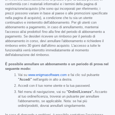
conformità con i materiali informativi e i termini della pagina di
registrazione/acquisto (che sono qui incorporati per riferimento; i
prezzi possono variare in base al paese o alle promozioni specificate
nella pagina di acquisto), a condizione che tu sia un utente
continuativo e ininterrotto dell'abbonamento. Per gli utenti con
abbonamento a pagamento, in caso di annullamento, manterrai
l'accesso al/ai prodotto/i fino alla fine del periodo di abbonamento a
pagamento. Se desideri ricevere un rimborso per il periodo di
abbonamento in corso, devi annullare l'abbonamento e richiedere il
rimborso entro 30 giorni dall'ultimo acquisto. L'accesso a tutte le
funzionalità verrà interrotto immediatamente al momento
dell'elaborazione del rimborso.
È possibile annullare un abbonamento o un periodo di prova nel
seguente modo:
Vai su
www.enigmasoftware.com
e fai clic sul pulsante
"Accedi"
nell'angolo in alto a destra.
Accedi con il tuo nome utente e la tua password.
Nel menu di navigazione, vai su
"Ordini/Licenze".
Accanto
al tuo ordine/licenza, troverai un pulsante per annullare
l'abbonamento, se applicabile. Nota: se hai più
ordini/prodotti, dovrai annullarli singolarmente.