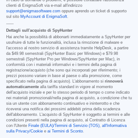
In caso di domande o problemi, è possibile contattare l'assistenza
clienti di EnigmaSoft via e-mail all'indirizzo
support@enigmasoftware.com
oppure aprendo un ticket di supporto
sul sito
MyAccount di EnigmaSoft
.
------
Dettagli sull'acquisto di SpyHunter
Hai anche la possibilità di abbonarti immediatamente a SpyHunter per
usufruire di tutte le funzionalità, inclusa la rimozione di malware e
l'accesso al nostro servizio di assistenza tramite HelpDesk, a partire
da
$49.98
semestrali (SpyHunter Basic per Windows) e
$79.98
semestrali (SpyHunter Pro per Windows/SpyHunter per Mac), in
conformità con i materiali informativi e i termini della pagina di
registrazione/acquisto (che sono qui incorporati per riferimento; i
prezzi possono variare in base al paese o alla promozione, come
specificato nella pagina di acquisto). L'abbonamento si
rinnoverà
automaticamente
alla tariffa standard in vigore al momento
dell'acquisto iniziale e per lo stesso periodo di tempo o come indicato
nei materiali promozionali/nella pagina di acquisto, a condizione che tu
sia un utente con abbonamento continuativo e ininterrotto e che
riceverai una notifica dei prossimi addebiti prima della scadenza
dell'abbonamento. L'acquisto di SpyHunter è soggetto ai termini e alle
condizioni presenti nella pagina di acquisto, al Contratto di Licenza
con l'Utente
Finale (EULA)/Termini di Servizio (TOS)
,
all'Informativa
sulla Privacy/Cookie
e
ai Termini di Sconto
.