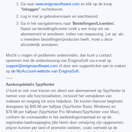
Ga naar
www.enigmasoftware.com
en klik op de knop
"Inloggen"
rechtsboven.
Log in met je gebruikersnaam en wachtwoord.
Ga in het navigatiemenu naar
'Bestellingen/Licenties'.
Naast uw bestelling/licentie vindt u een knop om uw
abonnement te annuleren, indien van toepassing. Let op: als
u meerdere bestellingen/producten heeft, moet u deze
afzonderlijk annuleren.
Mocht u vragen of problemen ondervinden, dan kunt u contact
opnemen met de ondersteuning van EnigmaSoft via e-mail op
support@enigmasoftware.com
of door een supportticket aan te maken
op
de MyAccount-website van EnigmaSoft
.
------
Aankoopdetails SpyHunter
U kunt er ook voor kiezen om direct een abonnement op SpyHunter te
nemen voor alle functionaliteiten, inclusief het verwijderen van
malware en toegang tot onze helpdesk. De kosten hiervoor beginnen
doorgaans bij
$49.98
per halfjaar (SpyHunter Basic Windows) en
$79.98
per halfjaar (SpyHunter Pro Windows/SpyHunter voor Mac),
conform de voorwaarden in het aanbiedingsmateriaal en op de
registratie-/aankooppagina (die hierin door verwijzing zijn opgenomen;
prijzen kunnen per land of promotie variëren, zoals vermeld op de