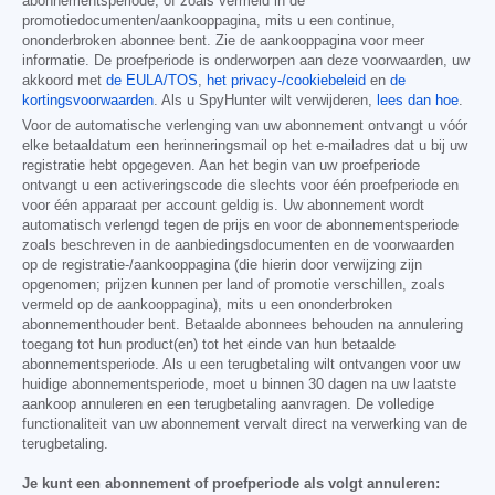
abonnementsperiode, of zoals vermeld in de
promotiedocumenten/aankooppagina, mits u een continue,
ononderbroken abonnee bent. Zie de aankooppagina voor meer
informatie. De proefperiode is onderworpen aan deze voorwaarden, uw
akkoord met
de EULA/TOS
,
het privacy-/cookiebeleid
en
de
kortingsvoorwaarden
. Als u SpyHunter wilt verwijderen,
lees dan hoe
.
Voor de automatische verlenging van uw abonnement ontvangt u vóór
elke betaaldatum een herinneringsmail op het e-mailadres dat u bij uw
registratie hebt opgegeven. Aan het begin van uw proefperiode
ontvangt u een activeringscode die slechts voor één proefperiode en
voor één apparaat per account geldig is. Uw abonnement wordt
automatisch verlengd tegen de prijs en voor de abonnementsperiode
zoals beschreven in de aanbiedingsdocumenten en de voorwaarden
op de registratie-/aankooppagina (die hierin door verwijzing zijn
opgenomen; prijzen kunnen per land of promotie verschillen, zoals
vermeld op de aankooppagina), mits u een ononderbroken
abonnementhouder bent. Betaalde abonnees behouden na annulering
toegang tot hun product(en) tot het einde van hun betaalde
abonnementsperiode. Als u een terugbetaling wilt ontvangen voor uw
huidige abonnementsperiode, moet u binnen 30 dagen na uw laatste
aankoop annuleren en een terugbetaling aanvragen. De volledige
functionaliteit van uw abonnement vervalt direct na verwerking van de
terugbetaling.
Je kunt een abonnement of proefperiode als volgt annuleren: