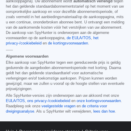
aankooppagina). Uw abonnement wordt
automatisch verlengd
tegen
het dan geldende standaardabonnementstarief op het moment van uw
oorspronkelijke aankoop en voor dezelfde abonnementsperiode, of
zoals vermeld in het aanbiedingsmateriaal/op de aankooppagina, mits
u een continue, ononderbroken abonnee bent. U ontvangt een melding
van de aankomende kosten vóór het verstrijken van uw abonnement.
De aankoop van SpyHunter is onderworpen aan de algemene
voorwaarden op de aankooppagina,
de EULA/TOS
,
het
privacy-/cookiebeleid
en
de kortingsvoorwaarden
.
------
Algemene voorwaarden
Elke aankoop van SpyHunter tegen een gereduceerde prijs is geldig
gedurende de aangeboden abonnementsperiode met korting. Daarna
geldt het dan geldende standaardtarief voor automatische
verlengingen en/of toekomstige aankopen. Prijzen kunnen worden
gewijzigd, maar we zullen u vooraf op de hoogte stellen van eventuele
prijswijzigingen.
Alle SpyHunter-versies zijn onderworpen aan uw akkoord met onze
EULA/TOS
,
ons privacy-/cookiebeleid
en
onze kortingsvoorwaarden
.
Raadpleeg ook onze
veelgestelde vragen
en
de criteria voor
dreigingsanalyse
. Als u SpyHunter wilt verwijderen,
lees dan hoe
.