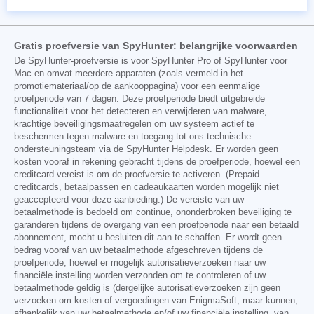
Gratis proefversie van SpyHunter: belangrijke voorwaarden
De SpyHunter-proefversie is voor SpyHunter Pro of SpyHunter voor
Mac en omvat meerdere apparaten (zoals vermeld in het
promotiemateriaal/op de aankooppagina) voor een eenmalige
proefperiode van 7 dagen. Deze proefperiode biedt uitgebreide
functionaliteit voor het detecteren en verwijderen van malware,
krachtige beveiligingsmaatregelen om uw systeem actief te
beschermen tegen malware en toegang tot ons technische
ondersteuningsteam via de SpyHunter Helpdesk. Er worden geen
kosten vooraf in rekening gebracht tijdens de proefperiode, hoewel een
creditcard vereist is om de proefversie te activeren. (Prepaid
creditcards, betaalpassen en cadeaukaarten worden mogelijk niet
geaccepteerd voor deze aanbieding.) De vereiste van uw
betaalmethode is bedoeld om continue, ononderbroken beveiliging te
garanderen tijdens de overgang van een proefperiode naar een betaald
abonnement, mocht u besluiten dit aan te schaffen. Er wordt geen
bedrag vooraf van uw betaalmethode afgeschreven tijdens de
proefperiode, hoewel er mogelijk autorisatieverzoeken naar uw
financiële instelling worden verzonden om te controleren of uw
betaalmethode geldig is (dergelijke autorisatieverzoeken zijn geen
verzoeken om kosten of vergoedingen van EnigmaSoft, maar kunnen,
afhankelijk van uw betaalmethode en/of uw financiële instelling, van