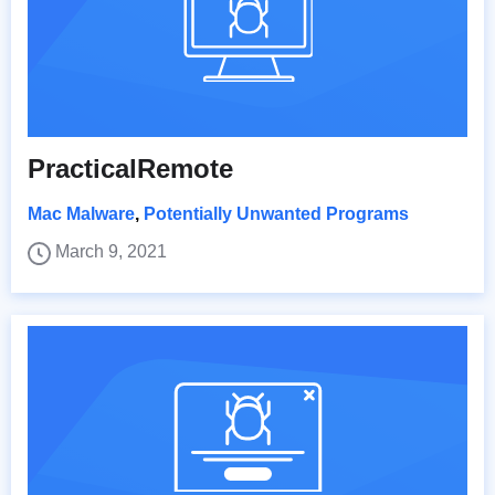
PracticalRemote
Mac Malware
,
Potentially Unwanted Programs
March 9, 2021