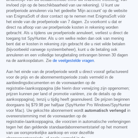
invloed zijn op de beschikbaarheid van uw rekening). U kunt uw
proefperiode annuleren via het gedeelte 'Mijn account' op de website
van EnigmaSoft of door contact op te nemen met EnigmaSoft vóór
het einde van de proefperiode van 7 dagen. Zo voorkomt u dat er
direct na afloop van uw proefperiode kosten in rekening worden
gebracht. Als u tijdens uw proefperiode annuleert, verliest u direct de
toegang tot SpyHunter. Als u om welke reden dan ook van mening
bent dat er kosten in rekening zijn gebracht die u niet wilde betalen
(bijvoorbeeld vanwege systeembeheer), kunt u de betaling ook
annuleren en een volledige terugbetaling ontvangen binnen 30 dagen
na de aankoopdatum. Zie
de veelgestelde vragen
.
Aan het einde van de proefperiode wordt u direct vooraf gefactureerd
voor de prijs en de abonnementsperiode zoals vermeld in de
aanbiedingsdocumenten en de voorwaarden op de
registratie-/aankooppagina (die hierin door verwijzing zijn opgenomen;
prijzen kunnen per land of promotie variëren, zie de details op de
aankooppagina), tenzij u tijdig heeft geannuleerd. De prijzen beginnen
doorgaans bij
$79.98
per halfjaar (SpyHunter Pro Windows/SpyHunter
voor Mac). Uw gekochte abonnement wordt
automatisch verlengd
in
overeenstemming met de voorwaarden op de
registratie-/aankooppagina, die voorzien in automatische verlengingen
tegen het dan geldende standaardabonnementstarief op het moment
van uw oorspronkelijke aankoop en voor dezelfde