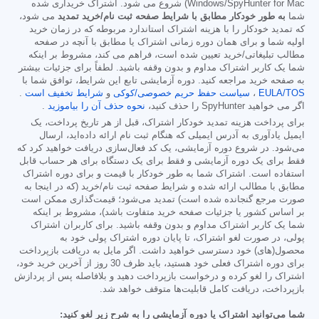
Windows/SpyHunter for Mac) شروع می شود. اشتراک خریداری شده
شما
به طور خودکار مطابق با شرایط صفحه ثبت نام/خرید تمدید
می شود،
که تمدید خودکار را با هزینه اشتراک استاندارد مربوطه که در زمان خرید
اولیه شما و برای همان دوره زمانی اشتراک یا مطابق با آنچه در صفحه
مطالب تبلیغاتی/خرید تعیین شده است، فراهم می کند، مشروط بر اینکه
شما یک کاربر اشتراک مداوم و بدون وقفه باشید. لطفاً برای جزئیات بیشتر
به صفحه خرید مراجعه کنید. دوره آزمایشی تابع این شرایط، توافق شما با
EULA/TOS
،
سیاست حفظ حریم خصوصی/کوکی
و
شرایط تخفیف است
.
اگر می خواهید SpyHunter را حذف کنید،
نحوه حذف آن را بیاموزید
.
برای پرداخت هزینه تمدید خودکار اشتراک، قبل از هر تاریخ پرداخت، یک
ایمیل یادآوری به آدرس ایمیلی که هنگام ثبت نام ارائه داده‌اید، ارسال
می‌شود. در شروع دوره آزمایشی، یک کد فعال‌سازی دریافت خواهید کرد که
فقط برای یک دوره آزمایشی و فقط برای یک دستگاه برای هر حساب قابل
استفاده است. اشتراک شما به طور خودکار با قیمت و برای دوره اشتراک
مطابق با مطالب ارائه شده و شرایط صفحه ثبت نام/خرید (که در اینجا به
صورت مرجع گنجانده شده است) تمدید می‌شود؛ قیمت‌گذاری ممکن است
بر اساس کشور یا جزئیات صفحه خرید متفاوت باشد)، مشروط بر اینکه
شما یک کاربر اشتراک مداوم و بدون وقفه باشید. برای کاربران اشتراک
پولی، در صورت لغو اشتراک، تا پایان دوره اشتراک پولی خود به
محصول(های) خود دسترسی خواهید داشت. اگر مایل به دریافت بازپرداخت
برای دوره اشتراک فعلی خود هستید، باید ظرف 30 روز از آخرین خرید خود،
اشتراک را لغو کرده و درخواست بازپرداخت دهید و بلافاصله پس از پردازش
بازپرداخت، دریافت کامل قابلیت‌ها متوقف خواهد شد.
شما می‌توانید اشتراک یا دوره آزمایشی را به شرح زیر لغو کنید: