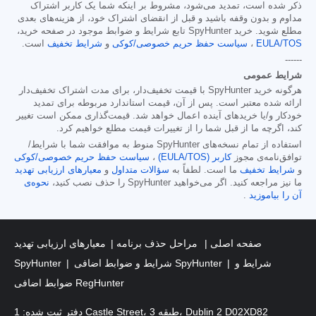
ذکر شده است، تمدید می‌شود، مشروط بر اینکه شما یک کاربر اشتراک
مداوم و بدون وقفه باشید و قبل از انقضای اشتراک خود، از هزینه‌های بعدی
مطلع شوید. خرید SpyHunter تابع شرایط و ضوابط موجود در صفحه خرید،
EULA/TOS
،
سیاست حفظ حریم خصوصی/کوکی
و
شرایط تخفیف
است.
------
شرایط عمومی
هرگونه خرید SpyHunter با قیمت تخفیف‌دار، برای مدت اشتراک تخفیف‌دار
ارائه شده معتبر است. پس از آن، قیمت استاندارد مربوطه برای تمدید
خودکار و/یا خریدهای آینده اعمال خواهد شد. قیمت‌گذاری ممکن است تغییر
کند، اگرچه ما از قبل شما را از تغییرات قیمت مطلع خواهیم کرد.
استفاده از تمام نسخه‌های SpyHunter منوط به موافقت شما با شرایط/
توافق‌نامه‌ی مجوز
کاربر (EULA/TOS)
،
سیاست حفظ حریم خصوصی/کوکی
و
شرایط تخفیف
ما است. لطفاً به
سؤالات متداول
و
معیارهای ارزیابی تهدید
ما نیز مراجعه کنید. اگر می‌خواهید SpyHunter را حذف نصب کنید،
نحوه‌ی
آن را بیاموزید
.
صفحه اصلی
مراحل حذف برنامه
معیارهای ارزیابی تهدید
شرایط و
شرایط و ضوابط اضافی SpyHunter
SpyHunter
ضوابط اضافی RegHunter
دفتر ثبت شده: 1 Castle Street، طبقه 3، Dublin 2 D02XD82