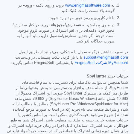
به
www.enigmasoftware.com
بروید و روی دکمه
«ورود»
در
گوشه بالا سمت راست کلیک کنید.
با نام کاربری و رمز عبور خود وارد شوید.
در منوی پیمایش، به
«سفارش/مجوزها» بروید.
در کنار سفارش/
مجوز خود، دکمه‌ای برای لغو اشتراک در صورت لزوم موجود
است. توجه: اگر چندین سفارش/محصول دارید، باید آنها را به
صورت جداگانه لغو کنید.
در صورت داشتن هرگونه سوال یا مشکلی، می‌توانید از طریق ایمیل
support@enigmasoft.com
یا با باز کردن تیکت پشتیبانی در وب‌سایت
MyAccount شرکت EnigmaSoft
با پشتیبانی EnigmaSoft تماس بگیرید.
------
جزئیات خرید SpyHunter
شما همچنین می‌توانید بلافاصله برای دسترسی به تمام قابلیت‌های
SpyHunter، از جمله حذف بدافزار و دسترسی به بخش پشتیبانی ما از
طریق میز کمک ما، مشترک SpyHunter شوید. این اشتراک معمولاً از
$49.98
شش ماهه (SpyHunter Basic Windows) و
$79.98
شش ماهه
(SpyHunter Pro Windows/SpyHunter for Mac) مطابق با مطالب ارائه
شده و شرایط صفحه ثبت نام/خرید (که در اینجا به صورت مرجع گنجانده
شده‌اند) شروع می‌شود. قیمت‌گذاری ممکن است بر اساس کشور یا
جزئیات صفحه خرید، بسته به تبلیغات، متفاوت باشد. اشتراک شما
به طور
خودکار
با هزینه اشتراک استاندارد قابل اجرا در زمان خرید اولیه اشتراک و
برای همان دوره زمانی اشتراک یا همانطور که در صفحه خرید/مواد تبلیغاتی