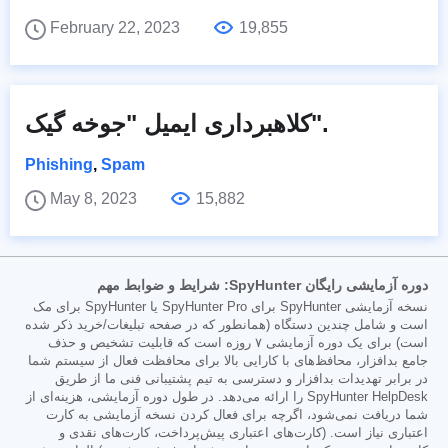
February 22, 2023
19,855
کلاهبرداری ایمیل "جوخه گیک".
Phishing
,
Spam
May 8, 2023
15,882
دوره آزمایشی رایگان SpyHunter: شرایط و ضوابط مهم
نسخه آزمایشی SpyHunter برای SpyHunter Pro یا SpyHunter برای مک
است و شامل چندین دستگاه (همانطور که در صفحه تبلیغات/خرید ذکر شده
است) برای یک دوره آزمایشی ۷ روزه است که قابلیت تشخیص و حذف
جامع بدافزار، محافظ‌های با کارایی بالا برای محافظت فعال از سیستم شما
در برابر تهدیدات بدافزار و دسترسی به تیم پشتیبانی فنی ما از طریق
SpyHunter HelpDesk را ارائه می‌دهد. در طول دوره آزمایشی، هزینه‌ای از
شما دریافت نمی‌شود، اگرچه برای فعال کردن نسخه آزمایشی به کارت
اعتباری نیاز است. (کارت‌های اعتباری پیش‌پرداخت، کارت‌های نقدی و