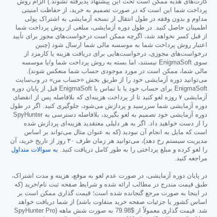
کارت‌های هدیه ممکن است تحت این پیشنهاد پذیرفته نشوند.) الزام روش
پرداخت شما این است که در صورت تصمیم به خرید، از حفاظت امنیتی
مداوم و بدون وقفه در طول انتقال از نسخه آزمایشی به اشتراک پولی
اطمینان حاصل کنید. در طول دوره آزمایشی، مبلغی از روش پرداخت شما
از قبل کسر نخواهد شد، اگرچه ممکن است درخواست‌های مجوز برای تأیید
اعتبار روش پرداخت شما به موسسه مالی شما ارسال شود (چنین
درخواست‌های مجوزی، درخواست‌هایی برای دریافت هزینه یا کارمزد از
سوی EnigmaSoft نیستند، اما بسته به روش پرداخت شما و/یا موسسه
مالی شما، ممکن است در مورد موجودی حساب شما منعکس شوند).
می‌توانید دوره آزمایشی خود را از طریق بخش «حساب من» در وب‌سایت
EnigmaSoft برای حساب خود یا با تماس با EnigmaSoft قبل از پایان دوره
آزمایشی ۷ روزه لغو کنید تا از پرداخت هزینه‌ای که بلافاصله پس از انقضای
دوره آزمایشی شما سررسید و پردازش می‌شود، جلوگیری کنید. اگر در طول
دوره آزمایشی خود تصمیم به لغو بگیرید، بلافاصله دسترسی به SpyHunter
را از دست خواهید داد. اگر به هر دلیلی معتقدید هزینه‌ای پردازش شده
است که مایل به انجام آن نبودید (که به عنوان مثال می‌تواند بر اساس
مدیریت سیستم رخ دهد)، می‌توانید هر زمان ظرف ۳۰ روز از تاریخ خرید، آن
را لغو کرده و مبلغ پرداختی را به طور کامل دریافت کنید.
به سوالات متداول
مراجعه کنید.
در پایان دوره آزمایشی، در صورت عدم لغو به موقع، هزینه و مدت اشتراک،
طبق قیمت مندرج در مطالب ارائه شده و شرایط صفحه ثبت نام/خرید (که
در اینجا به صورت مرجع گنجانده شده است؛ قیمت گذاری ممکن است بر
اساس کشور یا جزئیات صفحه خرید متفاوت باشد) از شما دریافت خواهد
شد. قیمت گذاری معمولاً از
$79.98
به صورت شش ماهه (SpyHunter Pro